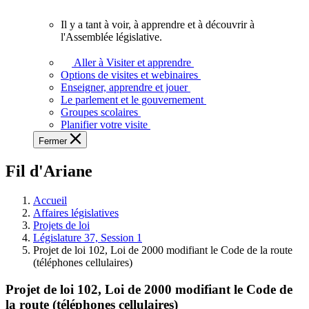
vous.
Il y a tant à voir, à apprendre et à découvrir à
Il
l'Assemblée législative.
y
a
Aller à Visiter et apprendre
tant
Options de visites et webinaires
à
Enseigner, apprendre et jouer
voir,
Le parlement et le gouvernement
à
Groupes scolaires
apprendre
Planifier votre visite
et
Fermer
à
découvrir
Fil d'Ariane
à
l'Assemblée
législative.
Accueil
Affaires législatives
Projets de loi
Législature 37, Session 1
Projet de loi 102, Loi de 2000 modifiant le Code de la route
(téléphones cellulaires)
Projet de loi 102, Loi de 2000 modifiant le Code de
la route (téléphones cellulaires)