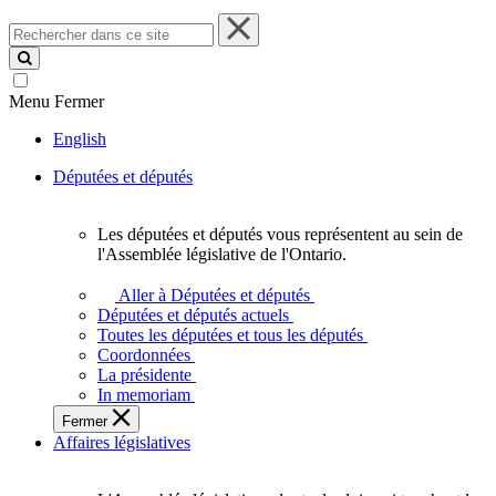
Rechercher
dans
ce
site
Menu
Fermer
English
Députées et députés
Les députées et députés vous représentent au sein de
Les
l'Assemblée législative de l'Ontario.
députées
et
Aller à Députées et députés
députés
Députées et députés actuels
vous
Toutes les députées et tous les députés
représentent
Coordonnées
au
La présidente
sein
In memoriam
de
Fermer
l'Assemblée
Affaires législatives
législative
de
l'Ontario.