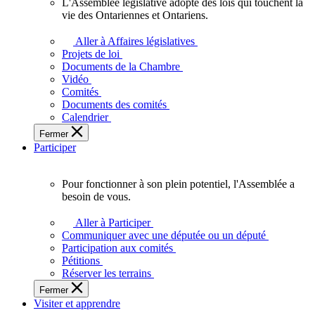
L'Assemblée législative adopte des lois qui touchent la
L'Assemblée
vie des Ontariennes et Ontariens.
législative
adopte
Aller à Affaires législatives
des
Projets de loi
lois
Documents de la Chambre
qui
Vidéo
touchent
Comités
la
Documents des comités
vie
Calendrier
des
Fermer
Ontariennes
Participer
et
Ontariens.
Pour fonctionner à son plein potentiel, l'Assemblée a
Pour
besoin de vous.
fonctionner
à
Aller à Participer
son
Communiquer avec une députée ou un député
plein
Participation aux comités
potentiel,
Pétitions
l'Assemblée
Réserver les terrains
a
Fermer
besoin
Visiter et apprendre
de