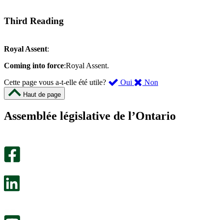
Third Reading
Royal Assent
:
Coming into force
:Royal Assent.
,
,
Cette page vous a-t-elle été utile?
Oui
Non
cette
cette
Haut de page
page
page
m’a
ne
Assemblée législative de l’Ontario
été
m’a
utile.
pas
Un
été
sondage
utile.
facultatif
Un
s’ouvre
sondage
dans
facultatif
un
s’ouvre
nouvel
dans
onglet.
un
nouvel
onglet.