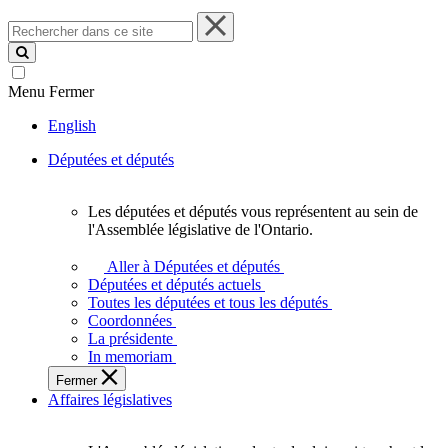
Rechercher
dans
ce
site
Menu
Fermer
English
Députées et députés
Les députées et députés vous représentent au sein de
Les
l'Assemblée législative de l'Ontario.
députées
et
Aller à Députées et députés
députés
Députées et députés actuels
vous
Toutes les députées et tous les députés
représentent
Coordonnées
au
La présidente
sein
In memoriam
de
Fermer
l'Assemblée
Affaires législatives
législative
de
l'Ontario.