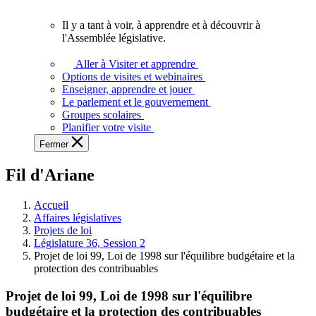
vous.
Il y a tant à voir, à apprendre et à découvrir à
Il
l'Assemblée législative.
y
a
Aller à Visiter et apprendre
tant
Options de visites et webinaires
à
Enseigner, apprendre et jouer
voir,
Le parlement et le gouvernement
à
Groupes scolaires
apprendre
Planifier votre visite
et
Fermer
à
découvrir
Fil d'Ariane
à
l'Assemblée
législative.
Accueil
Affaires législatives
Projets de loi
Législature 36, Session 2
Projet de loi 99, Loi de 1998 sur l'équilibre budgétaire et la
protection des contribuables
Projet de loi 99, Loi de 1998 sur l'équilibre
budgétaire et la protection des contribuables