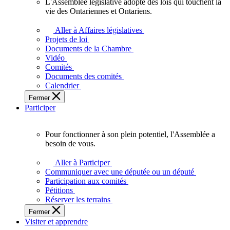
L'Assemblée législative adopte des lois qui touchent la
L'Assemblée
vie des Ontariennes et Ontariens.
législative
adopte
Aller à Affaires législatives
des
Projets de loi
lois
Documents de la Chambre
qui
Vidéo
touchent
Comités
la
Documents des comités
vie
Calendrier
des
Fermer
Ontariennes
Participer
et
Ontariens.
Pour fonctionner à son plein potentiel, l'Assemblée a
Pour
besoin de vous.
fonctionner
à
Aller à Participer
son
Communiquer avec une députée ou un député
plein
Participation aux comités
potentiel,
Pétitions
l'Assemblée
Réserver les terrains
a
Fermer
besoin
Visiter et apprendre
de