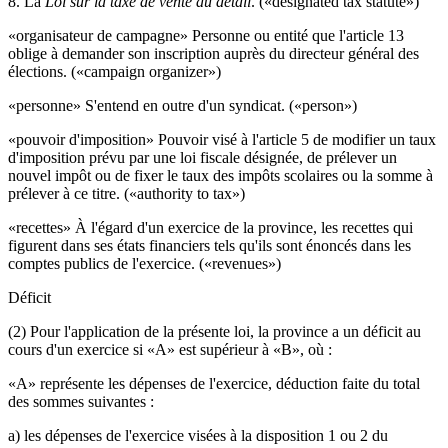
8. La
Loi sur la taxe de vente au détail
. («designated tax statute»)
«organisateur de campagne» Personne ou entité que l'article 13
oblige à demander son inscription auprès du directeur général des
élections. («campaign organizer»)
«personne» S'entend en outre d'un syndicat. («person»)
«pouvoir d'imposition» Pouvoir visé à l'article 5 de modifier un taux
d'imposition prévu par une loi fiscale désignée, de prélever un
nouvel impôt ou de fixer le taux des impôts scolaires ou la somme à
prélever à ce titre. («authority to tax»)
«recettes» À l'égard d'un exercice de la province, les recettes qui
figurent dans ses états financiers tels qu'ils sont énoncés dans les
comptes publics de l'exercice. («revenues»)
Déficit
(2) Pour l'application de la présente loi, la province a un déficit au
cours d'un exercice si «A» est supérieur à «B», où :
«A» représente les dépenses de l'exercice, déduction faite du total
des sommes suivantes :
a) les dépenses de l'exercice visées à la disposition 1 ou 2 du