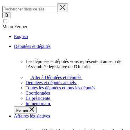
Rechercher
dans
ce
site
Menu
Fermer
English
Députées et députés
Les députées et députés vous représentent au sein de
Les
l'Assemblée législative de l'Ontario.
députées
et
Aller à Députées et députés
députés
Députées et députés actuels
vous
Toutes les députées et tous les députés
représentent
Coordonnées
au
La présidente
sein
In memoriam
de
Fermer
l'Assemblée
Affaires législatives
législative
de
l'Ontario.