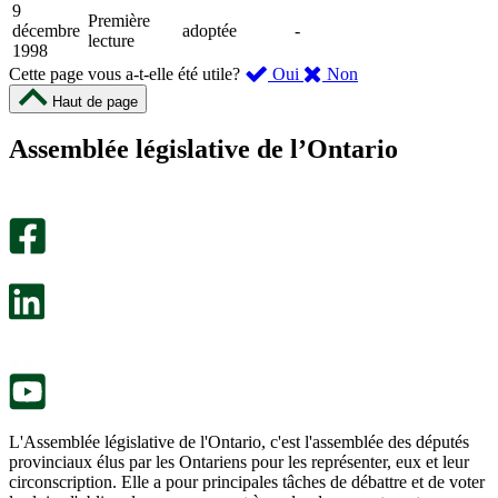
9
Première
décembre
adoptée
-
lecture
1998
,
,
Cette page vous a-t-elle été utile?
Oui
Non
cette
cette
Haut de page
page
page
m’a
ne
Assemblée législative de l’Ontario
été
m’a
utile.
pas
Un
été
sondage
utile.
facultatif
Un
s’ouvre
sondage
dans
facultatif
un
s’ouvre
nouvel
dans
onglet.
un
nouvel
onglet.
L'Assemblée législative de l'Ontario, c'est l'assemblée des députés
provinciaux élus par les Ontariens pour les représenter, eux et leur
circonscription. Elle a pour principales tâches de débattre et de voter