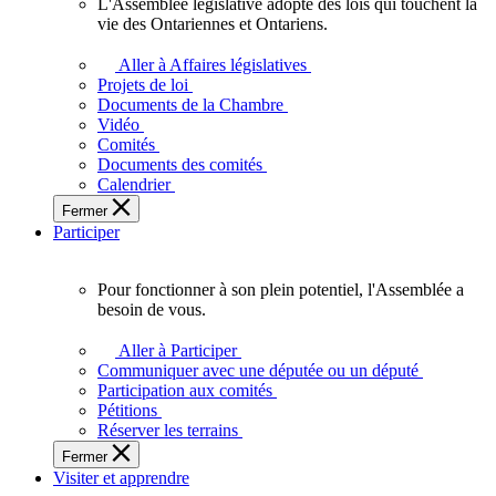
L'Assemblée législative adopte des lois qui touchent la
L'Assemblée
vie des Ontariennes et Ontariens.
législative
adopte
Aller à Affaires législatives
des
Projets de loi
lois
Documents de la Chambre
qui
Vidéo
touchent
Comités
la
Documents des comités
vie
Calendrier
des
Fermer
Ontariennes
Participer
et
Ontariens.
Pour fonctionner à son plein potentiel, l'Assemblée a
Pour
besoin de vous.
fonctionner
à
Aller à Participer
son
Communiquer avec une députée ou un député
plein
Participation aux comités
potentiel,
Pétitions
l'Assemblée
Réserver les terrains
a
Fermer
besoin
Visiter et apprendre
de