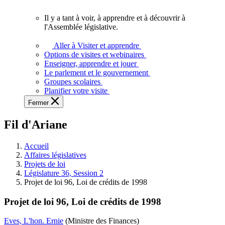
vous.
Il y a tant à voir, à apprendre et à découvrir à
Il
l'Assemblée législative.
y
a
Aller à Visiter et apprendre
tant
Options de visites et webinaires
à
Enseigner, apprendre et jouer
voir,
Le parlement et le gouvernement
à
Groupes scolaires
apprendre
Planifier votre visite
et
Fermer
à
découvrir
Fil d'Ariane
à
l'Assemblée
législative.
Accueil
Affaires législatives
Projets de loi
Législature 36, Session 2
Projet de loi 96, Loi de crédits de 1998
Projet de loi 96, Loi de crédits de 1998
Eves, L'hon. Ernie
(Ministre des Finances)