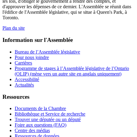
les lois, d'obliger le gouvernement à rendre des comptes, et
d'approuver les dépenses de ce dernier. L'Assemblée se réunit dans
l'édifice de l'Assemblée législative, qui se situe à Queen's Park, à
Toronto.
Plan du site
Information sur l'Assemblée
Bureau de l’Assemblée législative
Pour nous joindre
Carrières
Programme de stages à l’Assemblée législative de l’Ontario
(OLIP) (mène vers un autre site en anglais uniquement)
Accessibilité
Actualités
Ressources
Documents de la Chambre
Bibliothèque et Service de recherche
Trouver une députée ou un député
Foire aux questions (FAQ)
Centre des médias
Ressources de données