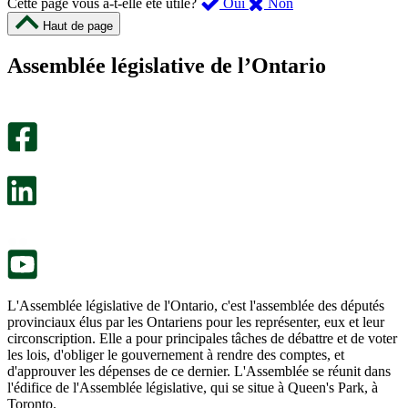
,
,
Cette page vous a-t-elle été utile?
Oui
Non
cette
cette
Haut de page
page
page
m’a
ne
Assemblée législative de l’Ontario
été
m’a
utile.
pas
Un
été
sondage
utile.
facultatif
Un
s’ouvre
sondage
dans
facultatif
un
s’ouvre
nouvel
dans
onglet.
un
nouvel
onglet.
L'Assemblée législative de l'Ontario, c'est l'assemblée des députés
provinciaux élus par les Ontariens pour les représenter, eux et leur
circonscription. Elle a pour principales tâches de débattre et de voter
les lois, d'obliger le gouvernement à rendre des comptes, et
d'approuver les dépenses de ce dernier. L'Assemblée se réunit dans
l'édifice de l'Assemblée législative, qui se situe à Queen's Park, à
Toronto.