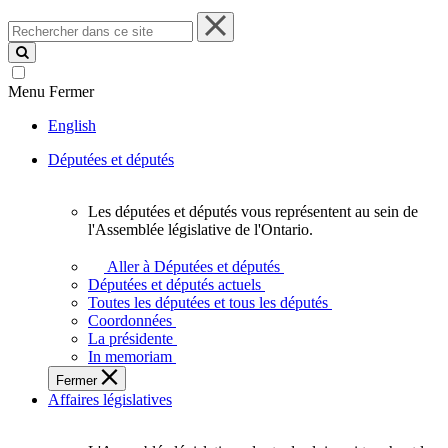
Rechercher
dans
ce
site
Menu
Fermer
English
Députées et députés
Les députées et députés vous représentent au sein de
Les
l'Assemblée législative de l'Ontario.
députées
et
Aller à Députées et députés
députés
Députées et députés actuels
vous
Toutes les députées et tous les députés
représentent
Coordonnées
au
La présidente
sein
In memoriam
de
Fermer
l'Assemblée
Affaires législatives
législative
de
l'Ontario.