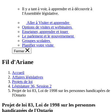
vous.
Il y a tant à voir, à apprendre et à découvrir à
Il
l'Assemblée législative.
y
a
Aller à Visiter et apprendre
tant
Options de visites et webinaires
à
Enseigner, apprendre et jouer
voir,
Le parlement et le gouvernement
à
Groupes scolaires
apprendre
Planifier votre visite
et
Fermer
à
découvrir
Fil d'Ariane
à
l'Assemblée
législative.
Accueil
Affaires législatives
Projets de loi
Législature 36, Session 2
Projet de loi 83, Loi de 1998 sur les personnes handicapées de
l'Ontario
Projet de loi 83, Loi de 1998 sur les personnes
handicapées de l'Ontario