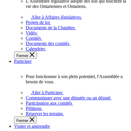
L'Assemblée législative adopte des lois qui touchent la
L'Assemblée
vie des Ontariennes et Ontariens.
législative
adopte
Aller à Affaires législatives
des
Projets de loi
lois
Documents de la Chambre
qui
Vidéo
touchent
Comités
la
Documents des comités
vie
Calendrier
des
Fermer
Ontariennes
Participer
et
Ontariens.
Pour fonctionner à son plein potentiel, l'Assemblée a
Pour
besoin de vous.
fonctionner
à
Aller à Participer
son
Communiquer avec une députée ou un député
plein
Participation aux comités
potentiel,
Pétitions
l'Assemblée
Réserver les terrains
a
Fermer
besoin
Visiter et apprendre
de