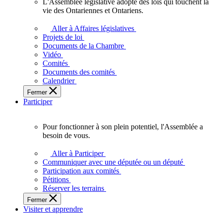
L'Assemblée législative adopte des lois qui touchent la
L'Assemblée
vie des Ontariennes et Ontariens.
législative
adopte
Aller à Affaires législatives
des
Projets de loi
lois
Documents de la Chambre
qui
Vidéo
touchent
Comités
la
Documents des comités
vie
Calendrier
des
Fermer
Ontariennes
Participer
et
Ontariens.
Pour fonctionner à son plein potentiel, l'Assemblée a
Pour
besoin de vous.
fonctionner
à
Aller à Participer
son
Communiquer avec une députée ou un député
plein
Participation aux comités
potentiel,
Pétitions
l'Assemblée
Réserver les terrains
a
Fermer
besoin
Visiter et apprendre
de