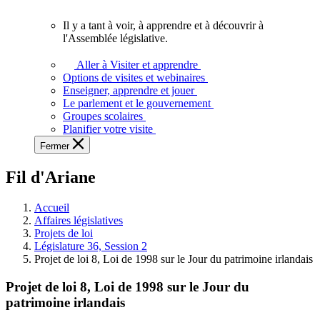
vous.
Il y a tant à voir, à apprendre et à découvrir à
Il
l'Assemblée législative.
y
a
Aller à Visiter et apprendre
tant
Options de visites et webinaires
à
Enseigner, apprendre et jouer
voir,
Le parlement et le gouvernement
à
Groupes scolaires
apprendre
Planifier votre visite
et
Fermer
à
découvrir
Fil d'Ariane
à
l'Assemblée
législative.
Accueil
Affaires législatives
Projets de loi
Législature 36, Session 2
Projet de loi 8, Loi de 1998 sur le Jour du patrimoine irlandais
Projet de loi 8, Loi de 1998 sur le Jour du
patrimoine irlandais