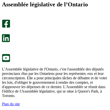
m’a
ne
Assemblée législative de l’Ontario
été
m’a
utile.
pas
Un
été
sondage
utile.
facultatif
Un
s’ouvre
sondage
dans
facultatif
un
s’ouvre
nouvel
dans
onglet.
un
nouvel
onglet.
L'Assemblée législative de l'Ontario, c'est l'assemblée des députés
provinciaux élus par les Ontariens pour les représenter, eux et leur
circonscription. Elle a pour principales tâches de débattre et de voter
les lois, d'obliger le gouvernement à rendre des comptes, et
d'approuver les dépenses de ce dernier. L'Assemblée se réunit dans
l'édifice de l'Assemblée législative, qui se situe à Queen's Park, à
Toronto.
Plan du site