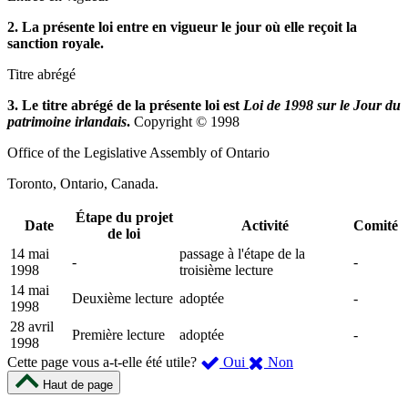
2. La présente loi entre en vigueur le jour où elle reçoit la
sanction royale.
Titre abrégé
3. Le titre abrégé de la présente loi est
Loi de 1998 sur le Jour du
patrimoine irlandais
.
Copyright © 1998
Office of the Legislative Assembly of Ontario
Toronto, Ontario, Canada.
Étape du projet
Date
Activité
Comité
de loi
14 mai
passage à l'étape de la
-
-
1998
troisième lecture
14 mai
Deuxième lecture
adoptée
-
1998
28 avril
Première lecture
adoptée
-
1998
,
,
Cette page vous a-t-elle été utile?
Oui
Non
cette
cette
Haut de page
page
page