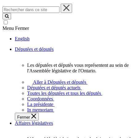
Rechercher
dans
ce
site
Menu
Fermer
English
Députées et députés
Les députées et députés vous représentent au sein de
Les
l'Assemblée législative de l'Ontario.
députées
et
Aller à Députées et députés
députés
Députées et députés actuels
vous
Toutes les députées et tous les députés
représentent
Coordonnées
au
La présidente
sein
In memoriam
de
Fermer
l'Assemblée
Affaires législatives
législative
de
l'Ontario.