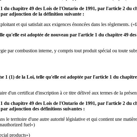
le 1 du chapitre 49 des Lois de l'Ontario de 1991, par l'article 2 du c
par adjonction de la définition suivante :
exploitant et qui satisfait aux exigences énoncées dans les règlements. («f
le qu'elle est adoptée de nouveau par l'article 1 du chapitre 49 des
rgie par combustion interne, y compris tout produit spécial ou toute subs
e 1 (1) de la Loi, telle qu'elle est adoptée par l'article 1 du chapit
aire d'un certificat d'inscription à ce titre délivré aux termes de la présen
le 1 du chapitre 49 des Lois de l'Ontario de 1991, par l'article 2 du c
par adjonction des définitions suivantes :
 le territoire d'une autre autorité législative et qui contient une matièr
unauthorized fuel»)
ecial products»)