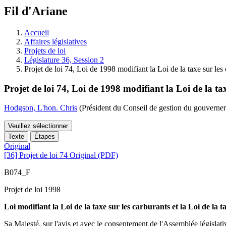
à
Fil d'Ariane
découvrir
à
l'Assemblée
Accueil
législative.
Affaires législatives
Projets de loi
Législature 36, Session 2
Projet de loi 74, Loi de 1998 modifiant la Loi de la taxe sur les 
Projet de loi 74, Loi de 1998 modifiant la Loi de la tax
Hodgson, L'hon. Chris
(Président du Conseil de gestion du gouverne
Veuillez sélectionner
Texte
Étapes
Original
[36] Projet de loi 74 Original (PDF)
B074_F
Projet de loi 1998
Loi modifiant la Loi de la taxe sur les carburants et la Loi de la t
Sa Majesté, sur l'avis et avec le consentement de l'Assemblée législativ