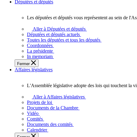
Députées et députés
Les députées et députés vous représentent au sein de l'As
Les
députées
Aller à Députées et députés
et
Députées et députés actuels
députés
Toutes les députées et tous les députés
vous
Coordonnées
représentent
La présidente
au
In memoriam
sein
Fermer
de
Affaires législatives
l'Assemblée
législative
de
L'Assemblée législative adopte des lois qui touchent la v
l'Ontario.
L'Assemblée
législative
Aller à Affaires législatives
adopte
Projets de loi
des
Documents de la Chambre
lois
Vidéo
qui
Comités
touchent
Documents des comités
la
Calendrier
vie