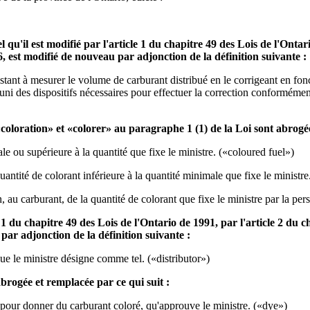
tel qu'il est modifié par l'article 1 du chapitre 49 des Lois de l'Onta
6, est modifié de nouveau par adjonction de la définition suivante :
ant à mesurer le volume de carburant distribué en le corrigeant en fon
 des dispositifs nécessaires pour effectuer la correction conformément
coloration» et «colorer» au paragraphe 1 (1) de la Loi sont abrogée
e ou supérieure à la quantité que fixe le ministre. («coloured fuel»)
antité de colorant inférieure à la quantité minimale que fixe le ministre.
, au carburant, de la quantité de colorant que fixe le ministre par la per
le 1 du chapitre 49 des Lois de l'Ontario de 1991, par l'article 2 du c
par adjonction de la définition suivante :
ue le ministre désigne comme tel. («distributor»)
abrogée et remplacée par ce qui suit :
pour donner du carburant coloré, qu'approuve le ministre. («dye»)