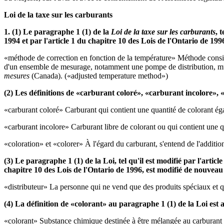
Loi de la taxe sur les carburants
1. (1) Le paragraphe 1 (1) de la
Loi de la taxe sur les carburants
, 
1994 et par l'article 1 du chapitre 10 des Lois de l'Ontario de 199
«méthode de correction en fonction de la température» Méthode consist
d'un ensemble de mesurage, notamment une pompe de distribution, muni
mesures
(Canada). («adjusted temperature method»)
(2) Les définitions de «carburant coloré», «carburant incolore», «
«carburant coloré» Carburant qui contient une quantité de colorant égal
«carburant incolore» Carburant libre de colorant ou qui contient une qu
«coloration» et «colorer» À l'égard du carburant, s'entend de l'addition
(3) Le paragraphe 1 (1) de la Loi, tel qu'il est modifié par l'artic
chapitre 10 des Lois de l'Ontario de 1996, est modifié de nouveau 
«distributeur» La personne qui ne vend que des produits spéciaux et q
(4) La définition de «colorant» au paragraphe 1 (1) de la Loi est 
«colorant» Substance chimique destinée à être mélangée au carburant 