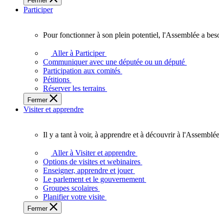
Fermer
des
Participer
Ontariennes
et
Ontariens.
Pour fonctionner à son plein potentiel, l'Assemblée a bes
Pour
fonctionner
Aller à Participer
à
Communiquer avec une députée ou un député
son
Participation aux comités
plein
Pétitions
potentiel,
Réserver les terrains
l'Assemblée
Fermer
a
Visiter et apprendre
besoin
de
vous.
Il y a tant à voir, à apprendre et à découvrir à l'Assemblée
Il
y
Aller à Visiter et apprendre
a
Options de visites et webinaires
tant
Enseigner, apprendre et jouer
à
Le parlement et le gouvernement
voir,
Groupes scolaires
à
Planifier votre visite
apprendre
Fermer
et