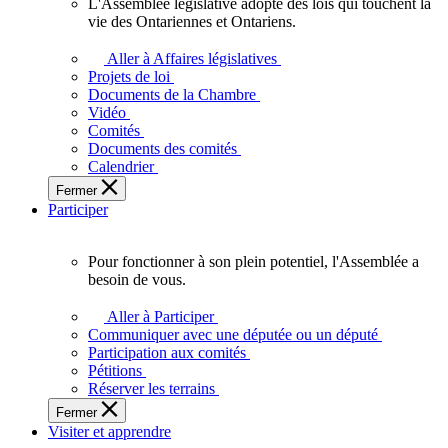
L'Assemblée législative adopte des lois qui touchent la
L'Assemblée
vie des Ontariennes et Ontariens.
législative
adopte
Aller à Affaires législatives
des
Projets de loi
lois
Documents de la Chambre
qui
Vidéo
touchent
Comités
la
Documents des comités
vie
Calendrier
des
Fermer
Ontariennes
Participer
et
Ontariens.
Pour fonctionner à son plein potentiel, l'Assemblée a
Pour
besoin de vous.
fonctionner
à
Aller à Participer
son
Communiquer avec une députée ou un député
plein
Participation aux comités
potentiel,
Pétitions
l'Assemblée
Réserver les terrains
a
Fermer
besoin
Visiter et apprendre
de