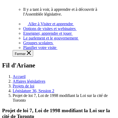
vous.
Il y a tant à voir, à apprendre et à découvrir à
Il
l'Assemblée législative.
y
a
Aller à Visiter et apprendre
tant
Options de visites et webinaires
à
Enseigner, apprendre et jouer
voir,
Le parlement et le gouvernement
à
Groupes scolaires
apprendre
Planifier votre visite
et
Fermer
à
découvrir
Fil d'Ariane
à
l'Assemblée
législative.
Accueil
Affaires législatives
Projets de loi
Législature 36, Session 2
Projet de loi 7, Loi de 1998 modifiant la Loi sur la cité de
Toronto
Projet de loi 7, Loi de 1998 modifiant la Loi sur la
cité de Toronto