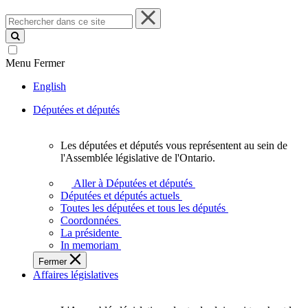
Rechercher
dans
ce
site
Menu
Fermer
English
Députées et députés
Les députées et députés vous représentent au sein de
Les
l'Assemblée législative de l'Ontario.
députées
et
Aller à Députées et députés
députés
Députées et députés actuels
vous
Toutes les députées et tous les députés
représentent
Coordonnées
au
La présidente
sein
In memoriam
de
Fermer
l'Assemblée
Affaires législatives
législative
de
l'Ontario.