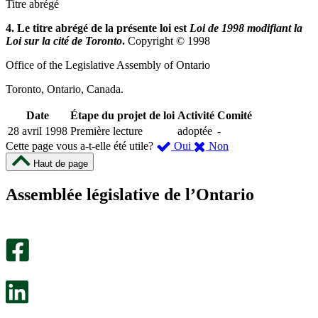
Titre abrégé
4. Le titre abrégé de la présente loi est
Loi de 1998 modifiant la
Loi sur la cité de Toronto
.
Copyright © 1998
Office of the Legislative Assembly of Ontario
Toronto, Ontario, Canada.
Date
Étape du projet de loi
Activité
Comité
28 avril 1998
Première lecture
adoptée
-
,
,
Cette page vous a-t-elle été utile?
Oui
Non
cette
cette
Haut de page
page
page
m’a
ne
Assemblée législative de l’Ontario
été
m’a
utile.
pas
Un
été
sondage
utile.
facultatif
Un
s’ouvre
sondage
dans
facultatif
un
s’ouvre
nouvel
dans
onglet.
un