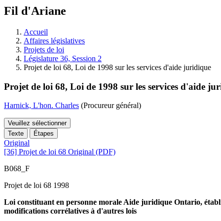
à
Fil d'Ariane
découvrir
à
l'Assemblée
Accueil
législative.
Affaires législatives
Projets de loi
Législature 36, Session 2
Projet de loi 68, Loi de 1998 sur les services d'aide juridique
Projet de loi 68, Loi de 1998 sur les services d'aide ju
Harnick, L'hon. Charles
(Procureur général)
Veuillez sélectionner
Texte
Étapes
Original
[36] Projet de loi 68 Original (PDF)
B068_F
Projet de loi 68 1998
Loi constituant en personne morale Aide juridique Ontario, établis
modifications corrélatives à d'autres lois