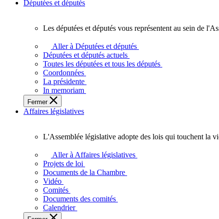
Députées et députés
Les députées et députés vous représentent au sein de l'As
Les
députées
Aller à Députées et députés
et
Députées et députés actuels
députés
Toutes les députées et tous les députés
vous
Coordonnées
représentent
La présidente
au
In memoriam
sein
Fermer
de
Affaires législatives
l'Assemblée
législative
de
L'Assemblée législative adopte des lois qui touchent la v
l'Ontario.
L'Assemblée
législative
Aller à Affaires législatives
adopte
Projets de loi
des
Documents de la Chambre
lois
Vidéo
qui
Comités
touchent
Documents des comités
la
Calendrier
vie