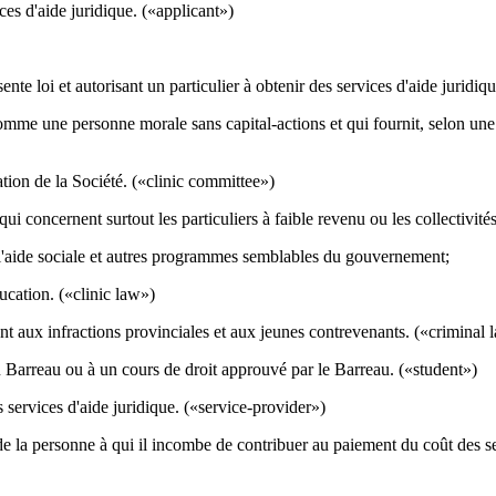
es d'aide juridique. («applicant»)
ésente loi et autorisant un particulier à obtenir des services d'aide jurid
e une personne morale sans capital-actions et qui fournit, selon une fo
tion de la Société. («clinic committee»)
 concernent surtout les particuliers à faible revenu ou les collectivité
 l'aide sociale et autres programmes semblables du gouvernement;
ducation. («clinic law»)
ant aux infractions provinciales et aux jeunes contrevenants. («criminal 
 Barreau ou à un cours de droit approuvé par le Barreau. («student»)
 services d'aide juridique. («service-provider»)
la personne à qui il incombe de contribuer au paiement du coût des serv