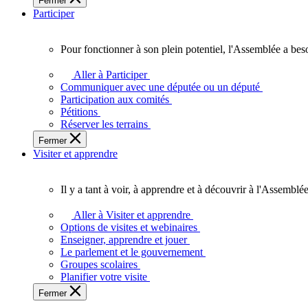
Fermer
des
Participer
Ontariennes
et
Ontariens.
Pour fonctionner à son plein potentiel, l'Assemblée a bes
Pour
fonctionner
Aller à Participer
à
Communiquer avec une députée ou un député
son
Participation aux comités
plein
Pétitions
potentiel,
Réserver les terrains
l'Assemblée
Fermer
a
Visiter et apprendre
besoin
de
vous.
Il y a tant à voir, à apprendre et à découvrir à l'Assemblée
Il
y
Aller à Visiter et apprendre
a
Options de visites et webinaires
tant
Enseigner, apprendre et jouer
à
Le parlement et le gouvernement
voir,
Groupes scolaires
à
Planifier votre visite
apprendre
Fermer
et