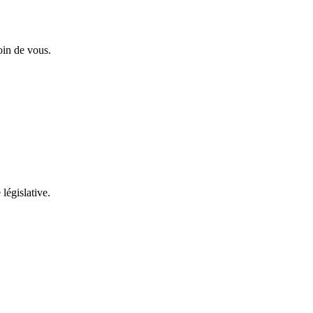
oin de vous.
 législative.