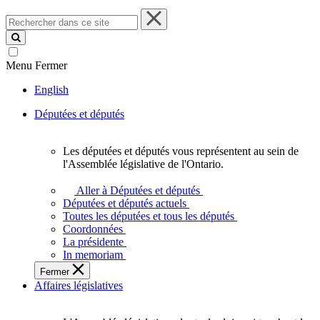
Rechercher
dans
ce
site
Menu
Fermer
English
Députées et députés
Les députées et députés vous représentent au sein de
Les
l'Assemblée législative de l'Ontario.
députées
et
Aller à Députées et députés
députés
Députées et députés actuels
vous
Toutes les députées et tous les députés
représentent
Coordonnées
au
La présidente
sein
In memoriam
de
Fermer
l'Assemblée
Affaires législatives
législative
de
l'Ontario.