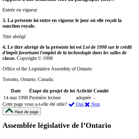
Entrée en vigueur
3. La présente loi entre en vigueur le jour où elle reçoit la
sanction royale.
Titre abrégé
4. Le titre abrégé de la présente loi est
Loi de 1998 sur le crédit
d'impôt favorisant l'emploi de la technologie dans les salles de
classe
.
Copyright © 1998
Office of the Legislative Assembly of Ontario
Toronto, Ontario, Canada.
Date
Étape du projet de loi
Activité
Comité
14 mai 1998
Première lecture
adoptée
-
,
,
Cette page vous a-t-elle été utile?
Oui
Non
cette
cette
Haut de page
page
page
m’a
ne
Assemblée législative de l’Ontario
été
m’a
utile.
pas
Un
été