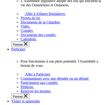
L'Assemblée législative adopte des lois qui touchent la
L'Assemblée
vie des Ontariennes et Ontariens.
législative
adopte
Aller à Affaires législatives
des
Projets de loi
lois
Documents de la Chambre
qui
Vidéo
touchent
Comités
la
Documents des comités
vie
Calendrier
des
Fermer
Ontariennes
Participer
et
Ontariens.
Pour fonctionner à son plein potentiel, l'Assemblée a
Pour
besoin de vous.
fonctionner
à
Aller à Participer
son
Communiquer avec une députée ou un député
plein
Participation aux comités
potentiel,
Pétitions
l'Assemblée
Réserver les terrains
a
Fermer
besoin
Visiter et apprendre
de