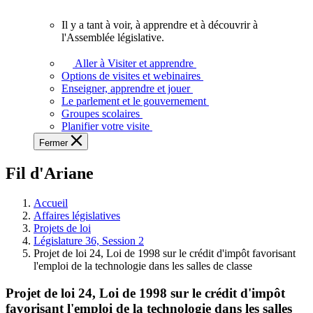
vous.
Il y a tant à voir, à apprendre et à découvrir à
Il
l'Assemblée législative.
y
a
Aller à Visiter et apprendre
tant
Options de visites et webinaires
à
Enseigner, apprendre et jouer
voir,
Le parlement et le gouvernement
à
Groupes scolaires
apprendre
Planifier votre visite
et
Fermer
à
découvrir
Fil d'Ariane
à
l'Assemblée
législative.
Accueil
Affaires législatives
Projets de loi
Législature 36, Session 2
Projet de loi 24, Loi de 1998 sur le crédit d'impôt favorisant
l'emploi de la technologie dans les salles de classe
Projet de loi 24, Loi de 1998 sur le crédit d'impôt
favorisant l'emploi de la technologie dans les salles