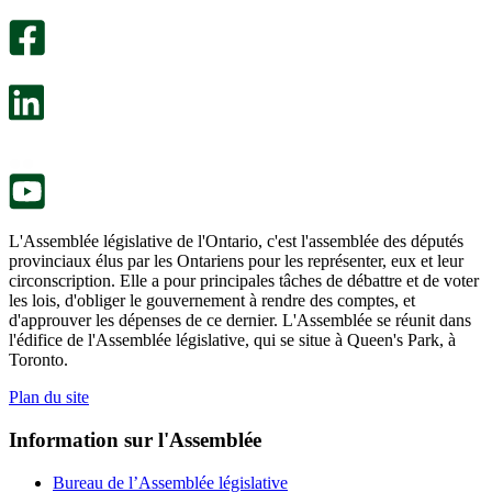
sondage
utile.
facultatif
Un
s’ouvre
sondage
dans
facultatif
un
s’ouvre
nouvel
dans
onglet.
un
nouvel
onglet.
L'Assemblée législative de l'Ontario, c'est l'assemblée des députés
provinciaux élus par les Ontariens pour les représenter, eux et leur
circonscription. Elle a pour principales tâches de débattre et de voter
les lois, d'obliger le gouvernement à rendre des comptes, et
d'approuver les dépenses de ce dernier. L'Assemblée se réunit dans
l'édifice de l'Assemblée législative, qui se situe à Queen's Park, à
Toronto.
Plan du site
Information sur l'Assemblée
Bureau de l’Assemblée législative