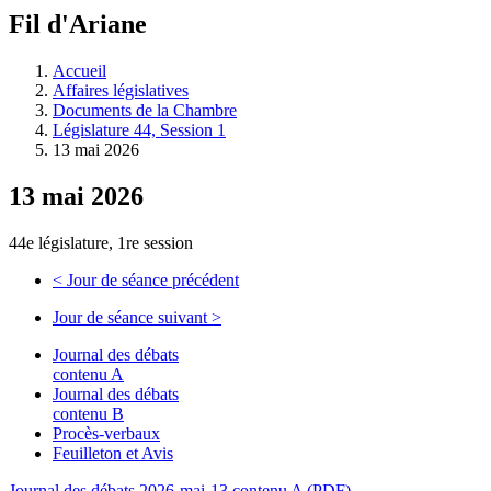
à
Fil d'Ariane
découvrir
à
l'Assemblée
Accueil
législative.
Affaires législatives
Documents de la Chambre
Législature 44, Session 1
13 mai 2026
13 mai 2026
44e législature, 1re session
<
Jour de séance précédent
Jour de séance suivant
>
Journal des débats
contenu A
Journal des débats
contenu B
Procès-verbaux
Feuilleton et Avis
Journal des débats 2026-mai-13 contenu A (PDF)