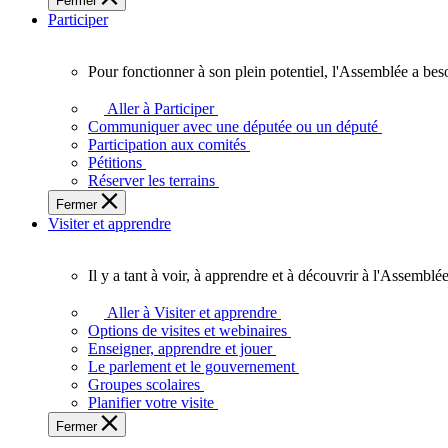
Fermer
des
Participer
Ontariennes
et
Ontariens.
Pour fonctionner à son plein potentiel, l'Assemblée a bes
Pour
fonctionner
Aller à Participer
à
Communiquer avec une députée ou un député
son
Participation aux comités
plein
Pétitions
potentiel,
Réserver les terrains
l'Assemblée
Fermer
a
Visiter et apprendre
besoin
de
vous.
Il y a tant à voir, à apprendre et à découvrir à l'Assemblée
Il
y
Aller à Visiter et apprendre
a
Options de visites et webinaires
tant
Enseigner, apprendre et jouer
à
Le parlement et le gouvernement
voir,
Groupes scolaires
à
Planifier votre visite
apprendre
Fermer
et