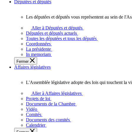
Députées et députés
Les députées et députés vous représentent au sein de l'As
Les
députées
Aller à Députées et députés
et
Députées et députés actuels
députés
Toutes les députées et tous les députés
vous
Coordonnées
représentent
La présidente
au
In memoriam
sein
Fermer
de
Affaires législatives
l'Assemblée
législative
de
L'Assemblée législative adopte des lois qui touchent la v
l'Ontario.
L'Assemblée
législative
Aller à Affaires législatives
adopte
Projets de loi
des
Documents de la Chambre
lois
Vidéo
qui
Comités
touchent
Documents des comités
la
Calendrier
vie