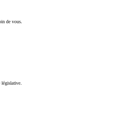
oin de vous.
 législative.