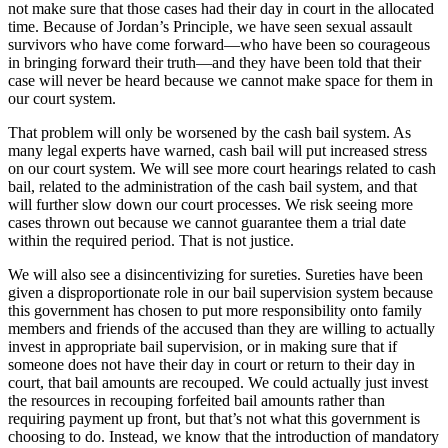
not make sure that those cases had their day in court in the allocated
time. Because of Jordan’s Principle, we have seen sexual assault
survivors who have come forward—who have been so courageous
in bringing forward their truth—and they have been told that their
case will never be heard because we cannot make space for them in
our court system.
That problem will only be worsened by the cash bail system. As
many legal experts have warned, cash bail will put increased stress
on our court system. We will see more court hearings related to cash
bail, related to the administration of the cash bail system, and that
will further slow down our court processes. We risk seeing more
cases thrown out because we cannot guarantee them a trial date
within the required period. That is not justice.
We will also see a disincentivizing for sureties. Sureties have been
given a disproportionate role in our bail supervision system because
this government has chosen to put more responsibility onto family
members and friends of the accused than they are willing to actually
invest in appropriate bail supervision, or in making sure that if
someone does not have their day in court or return to their day in
court, that bail amounts are recouped. We could actually just invest
the resources in recouping forfeited bail amounts rather than
requiring payment up front, but that’s not what this government is
choosing to do. Instead, we know that the introduction of mandatory