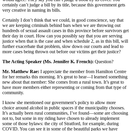
certainly can’t judge a bill by its title, because this government gets
very creative in naming its bills.
Certainly I don’t think that we could, in good conscience, say that
we are keeping criminals behind bars when we are throwing out
hundreds of sexual assault cases in this province before survivors get
their day in court. How can you possibly say that you are serving
justice when that is the case and when schedule 2, as in this bill, will
further exacerbate that problem, slow down our courts and lead to
more cases being thrown out before our victims get their justice?
The Acting Speaker (Ms. Jennifer K. French):
Question?
Mr. Matthew Rae:
I appreciate the member from Hamilton Centre
for her remarks this morning. It’s great to hear—I learned something
new about that member: She comes from a rural town. It’s great to
have more members either representing or coming from that type of
community.
I know she mentioned our government’s policy to allow more
choice around alcohol in public spaces if the municipality chooses.
It’s actually been rural communities, I’ve found—some are choosing
not to, but some in my riding have chosen to already implement
some of those bylaws: the city of Stratford, for example, during
COVID. You can see it in some of the beautiful parks we have