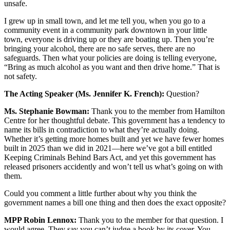
unsafe.
I grew up in small town, and let me tell you, when you go to a
community event in a community park downtown in your little
town, everyone is driving up or they are boating up. Then you’re
bringing your alcohol, there are no safe serves, there are no
safeguards. Then what your policies are doing is telling everyone,
“Bring as much alcohol as you want and then drive home.” That is
not safety.
The Acting Speaker (Ms. Jennifer K. French):
Question?
Ms. Stephanie Bowman:
Thank you to the member from Hamilton
Centre for her thoughtful debate. This government has a tendency to
name its bills in contradiction to what they’re actually doing.
Whether it’s getting more homes built and yet we have fewer homes
built in 2025 than we did in 2021—here we’ve got a bill entitled
Keeping Criminals Behind Bars Act, and yet this government has
released prisoners accidently and won’t tell us what’s going on with
them.
Could you comment a little further about why you think the
government names a bill one thing and then does the exact opposite?
MPP Robin Lennox:
Thank you to the member for that question. I
would agree. They say you can’t judge a book by its cover. You