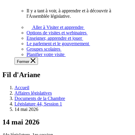
vous.
Il y a tant à voir, à apprendre et à découvrir à
Il
l'Assemblée législative.
y
a
Aller à Visiter et apprendre
tant
Options de visites et webinaires
à
Enseigner, apprendre et jouer
voir,
Le parlement et le gouvernement
à
Groupes scolaires
apprendre
Planifier votre visite
et
Fermer
à
découvrir
Fil d'Ariane
à
l'Assemblée
législative.
Accueil
Affaires législatives
Documents de la Chambre
Législature 44, Session 1
14 mai 2026
14 mai 2026
44e législature, 1re session