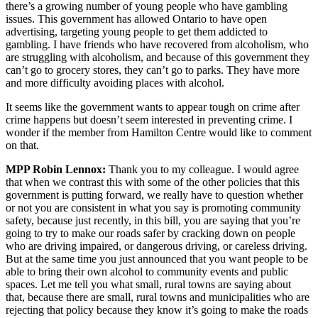
there’s a growing number of young people who have gambling
issues. This government has allowed Ontario to have open
advertising, targeting young people to get them addicted to
gambling. I have friends who have recovered from alcoholism, who
are struggling with alcoholism, and because of this government they
can’t go to grocery stores, they can’t go to parks. They have more
and more difficulty avoiding places with alcohol.
It seems like the government wants to appear tough on crime after
crime happens but doesn’t seem interested in preventing crime. I
wonder if the member from Hamilton Centre would like to comment
on that.
MPP Robin Lennox:
Thank you to my colleague. I would agree
that when we contrast this with some of the other policies that this
government is putting forward, we really have to question whether
or not you are consistent in what you say is promoting community
safety, because just recently, in this bill, you are saying that you’re
going to try to make our roads safer by cracking down on people
who are driving impaired, or dangerous driving, or careless driving.
But at the same time you just announced that you want people to be
able to bring their own alcohol to community events and public
spaces. Let me tell you what small, rural towns are saying about
that, because there are small, rural towns and municipalities who are
rejecting that policy because they know it’s going to make the roads