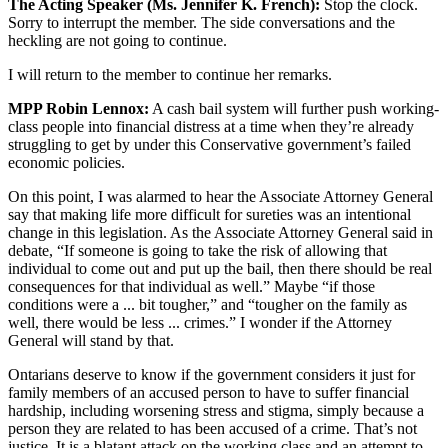
The Acting Speaker (Ms. Jennifer K. French):
Stop the clock.
Sorry to interrupt the member. The side conversations and the
heckling are not going to continue.
I will return to the member to continue her remarks.
MPP Robin Lennox:
A cash bail system will further push working-
class people into financial distress at a time when they’re already
struggling to get by under this Conservative government’s failed
economic policies.
On this point, I was alarmed to hear the Associate Attorney General
say that making life more difficult for sureties was an intentional
change in this legislation. As the Associate Attorney General said in
debate, “If someone is going to take the risk of allowing that
individual to come out and put up the bail, then there should be real
consequences for that individual as well.” Maybe “if those
conditions were a ... bit tougher,” and “tougher on the family as
well, there would be less ... crimes.” I wonder if the Attorney
General will stand by that.
Ontarians deserve to know if the government considers it just for
family members of an accused person to have to suffer financial
hardship, including worsening stress and stigma, simply because a
person they are related to has been accused of a crime. That’s not
justice. It is a blatant attack on the working class and an attempt to