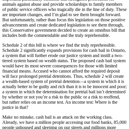
animals against abuse and provide scholarships to family members
of public service officers who tragically die in the line of duty. These
are important changes, and I’m glad to see them brought forward.
But unfortunately, rather than focus this legislation on those positive
advancements and create dedicated legislation to see them through,
this Conservative government decided to create an omnibus bill that
includes both the commendable and the truly reprehensible.
Schedule 2 of this bill is where we find the truly reprehensible.
Schedule 2 significantly expands provisions for cash bail in Ontario,
a system that will further erode our justice system and instill a two-
tiered system based on wealth status. The proposed cash bail system
would have its most severe consequences for those with limited
financial means. Accused who cannot afford the required deposit
will face prolonged pretrial detentions. Thus, schedule 2 will create
a wealth-based system of pretrial detention—a system in which it is
actually better to be guilty and rich than it is to be innocent and poor;
a system in which the determination for pretrial bail isn’t determined
by whether or not you’re a risk to the public or a risk to reoffend,
but rather relies on an income test. An income test: Where is the
justice in that?
Make no mistake, cash bail is an attack on the working class.
Already, we have a million people accessing our food banks, 85,000
people unhoused and sleeping on our streets and millions more