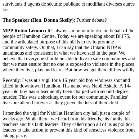
survivants d’agents de sécurité publique et modifiant diverses autres
lois.
The Speaker (Hon. Donna Skelly):
Further debate?
MPP Robin Lennox:
It’s always an honour to rise on behalf of the
people of Hamilton Centre. Today we are speaking about Bill 75,
and the articulated purpose of this bill is to try to promote
community safety. On that, I can say that the Ontario NDP is
unanimous and consistent in what we have said in the past: We
believe that everyone should be able to live in safe communities and
that we must ensure that no one is exposed to violence in the places
where they live, play and learn. But how we get there differs wildly.
Recently, I was at a vigil for a 16-year-old boy who was shot and
killed in downtown Hamilton. His name was Nabil Askafe. A 14-
year-old boy has subsequently been charged with second-degree
murder. This was a shocking event for our community. Families’
lives are altered forever as they grieve the loss of their child.
I attended the vigil for Nabil at Hamilton city hall just a couple of
weeks ago. While there, we heard from his friends, his family, his
teachers and his faith leaders. They called upon all of us as political
leaders to take action to prevent this kind of senseless violence from
taking place.