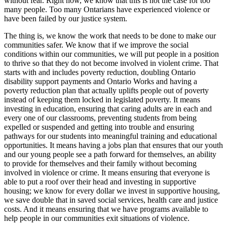
without fear. Right now, we know that this is not the case for too
many people. Too many Ontarians have experienced violence or
have been failed by our justice system.
The thing is, we know the work that needs to be done to make our
communities safer. We know that if we improve the social
conditions within our communities, we will put people in a position
to thrive so that they do not become involved in violent crime. That
starts with and includes poverty reduction, doubling Ontario
disability support payments and Ontario Works and having a
poverty reduction plan that actually uplifts people out of poverty
instead of keeping them locked in legislated poverty. It means
investing in education, ensuring that caring adults are in each and
every one of our classrooms, preventing students from being
expelled or suspended and getting into trouble and ensuring
pathways for our students into meaningful training and educational
opportunities. It means having a jobs plan that ensures that our youth
and our young people see a path forward for themselves, an ability
to provide for themselves and their family without becoming
involved in violence or crime. It means ensuring that everyone is
able to put a roof over their head and investing in supportive
housing; we know for every dollar we invest in supportive housing,
we save double that in saved social services, health care and justice
costs. And it means ensuring that we have programs available to
help people in our communities exit situations of violence.