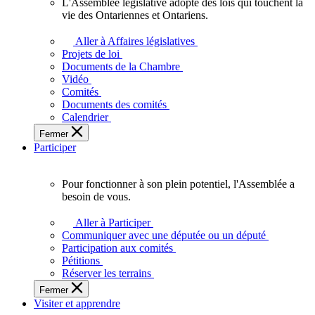
L'Assemblée législative adopte des lois qui touchent la
L'Assemblée
vie des Ontariennes et Ontariens.
législative
adopte
Aller à Affaires législatives
des
Projets de loi
lois
Documents de la Chambre
qui
Vidéo
touchent
Comités
la
Documents des comités
vie
Calendrier
des
Fermer
Ontariennes
Participer
et
Ontariens.
Pour fonctionner à son plein potentiel, l'Assemblée a
Pour
besoin de vous.
fonctionner
à
Aller à Participer
son
Communiquer avec une députée ou un député
plein
Participation aux comités
potentiel,
Pétitions
l'Assemblée
Réserver les terrains
a
Fermer
besoin
Visiter et apprendre
de