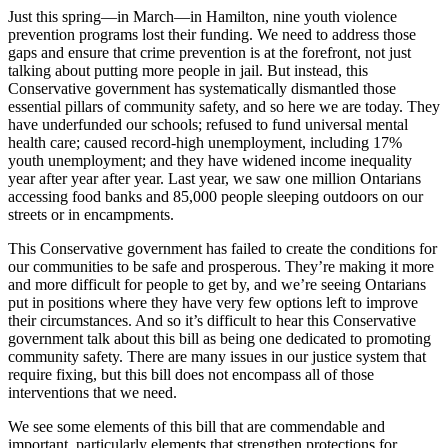
Just this spring—in March—in Hamilton, nine youth violence
prevention programs lost their funding. We need to address those
gaps and ensure that crime prevention is at the forefront, not just
talking about putting more people in jail. But instead, this
Conservative government has systematically dismantled those
essential pillars of community safety, and so here we are today. They
have underfunded our schools; refused to fund universal mental
health care; caused record-high unemployment, including 17%
youth unemployment; and they have widened income inequality
year after year after year. Last year, we saw one million Ontarians
accessing food banks and 85,000 people sleeping outdoors on our
streets or in encampments.
This Conservative government has failed to create the conditions for
our communities to be safe and prosperous. They’re making it more
and more difficult for people to get by, and we’re seeing Ontarians
put in positions where they have very few options left to improve
their circumstances. And so it’s difficult to hear this Conservative
government talk about this bill as being one dedicated to promoting
community safety. There are many issues in our justice system that
require fixing, but this bill does not encompass all of those
interventions that we need.
We see some elements of this bill that are commendable and
important, particularly elements that strengthen protections for