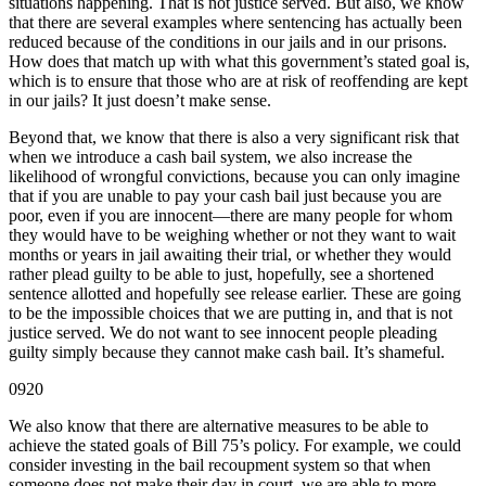
situations happening. That is not justice served. But also, we know
that there are several examples where sentencing has actually been
reduced because of the conditions in our jails and in our prisons.
How does that match up with what this government’s stated goal is,
which is to ensure that those who are at risk of reoffending are kept
in our jails? It just doesn’t make sense.
Beyond that, we know that there is also a very significant risk that
when we introduce a cash bail system, we also increase the
likelihood of wrongful convictions, because you can only imagine
that if you are unable to pay your cash bail just because you are
poor, even if you are innocent—there are many people for whom
they would have to be weighing whether or not they want to wait
months or years in jail awaiting their trial, or whether they would
rather plead guilty to be able to just, hopefully, see a shortened
sentence allotted and hopefully see release earlier. These are going
to be the impossible choices that we are putting in, and that is not
justice served. We do not want to see innocent people pleading
guilty simply because they cannot make cash bail. It’s shameful.
0920
We also know that there are alternative measures to be able to
achieve the stated goals of Bill 75’s policy. For example, we could
consider investing in the bail recoupment system so that when
someone does not make their day in court, we are able to more