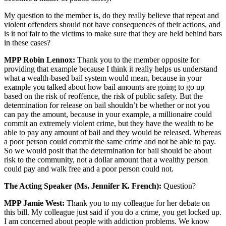
My question to the member is, do they really believe that repeat and
violent offenders should not have consequences of their actions, and
is it not fair to the victims to make sure that they are held behind bars
in these cases?
MPP Robin Lennox:
Thank you to the member opposite for
providing that example because I think it really helps us understand
what a wealth-based bail system would mean, because in your
example you talked about how bail amounts are going to go up
based on the risk of reoffence, the risk of public safety. But the
determination for release on bail shouldn’t be whether or not you
can pay the amount, because in your example, a millionaire could
commit an extremely violent crime, but they have the wealth to be
able to pay any amount of bail and they would be released. Whereas
a poor person could commit the same crime and not be able to pay.
So we would posit that the determination for bail should be about
risk to the community, not a dollar amount that a wealthy person
could pay and walk free and a poor person could not.
The Acting Speaker (Ms. Jennifer K. French):
Question?
MPP Jamie West:
Thank you to my colleague for her debate on
this bill. My colleague just said if you do a crime, you get locked up.
I am concerned about people with addiction problems. We know