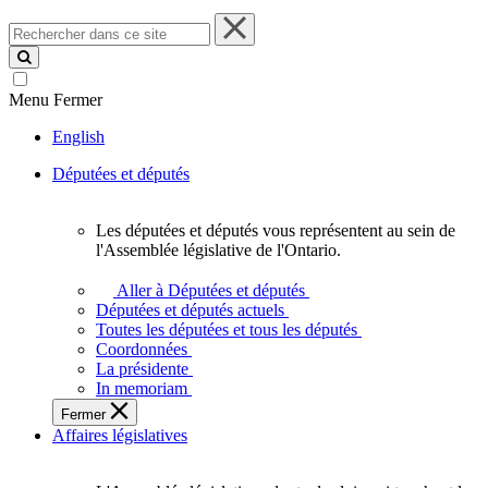
Rechercher
dans
ce
site
Menu
Fermer
English
Députées et députés
Les députées et députés vous représentent au sein de
Les
l'Assemblée législative de l'Ontario.
députées
et
Aller à Députées et députés
députés
Députées et députés actuels
vous
Toutes les députées et tous les députés
représentent
Coordonnées
au
La présidente
sein
In memoriam
de
Fermer
l'Assemblée
Affaires législatives
législative
de
l'Ontario.