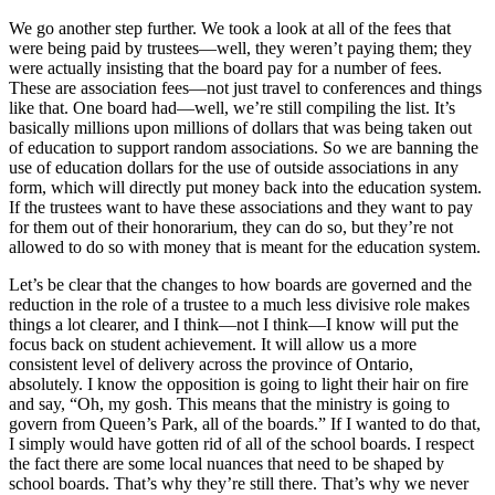
We go another step further. We took a look at all of the fees that
were being paid by trustees—well, they weren’t paying them; they
were actually insisting that the board pay for a number of fees.
These are association fees—not just travel to conferences and things
like that. One board had—well, we’re still compiling the list. It’s
basically millions upon millions of dollars that was being taken out
of education to support random associations. So we are banning the
use of education dollars for the use of outside associations in any
form, which will directly put money back into the education system.
If the trustees want to have these associations and they want to pay
for them out of their honorarium, they can do so, but they’re not
allowed to do so with money that is meant for the education system.
Let’s be clear that the changes to how boards are governed and the
reduction in the role of a trustee to a much less divisive role makes
things a lot clearer, and I think—not I think—I know will put the
focus back on student achievement. It will allow us a more
consistent level of delivery across the province of Ontario,
absolutely. I know the opposition is going to light their hair on fire
and say, “Oh, my gosh. This means that the ministry is going to
govern from Queen’s Park, all of the boards.” If I wanted to do that,
I simply would have gotten rid of all of the school boards. I respect
the fact there are some local nuances that need to be shaped by
school boards. That’s why they’re still there. That’s why we never