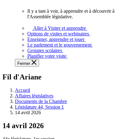
vous.
Il y a tant à voir, à apprendre et à découvrir à
Il
l'Assemblée législative.
y
a
Aller à Visiter et apprendre
tant
Options de visites et webinaires
à
Enseigner, apprendre et jouer
voir,
Le parlement et le gouvernement
à
Groupes scolaires
apprendre
Planifier votre visite
et
Fermer
à
découvrir
Fil d'Ariane
à
l'Assemblée
législative.
Accueil
Affaires législatives
Documents de la Chambre
Législature 44, Session 1
14 avril 2026
14 avril 2026
44e législature, 1re session