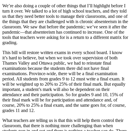
We’re also doing a couple of other things that I’ll highlight before I
turn it over. We talked to a lot of high school teachers, and they told
us that they need better tools to manage their classrooms, and one of
the things that they are challenged with is chronic absenteeism in the
classroom. We saw that before the pandemic; we’ve seen it after the
pandemic—that absenteeism has continued to increase. One of the
tools that teachers were asking for is a return to a different matrix for
grading.
This bill will restore written exams in every school board. I know
it’s hard to believe, but when we took over supervision of both
Thames Valley and Ottawa public, we had to reinstate final
examinations because the students there did not have final
examinations. Province-wide, there will be a final examination
period. All students from grades 9 to 12 must write a final exam. It
will be weighted up to 20% to 25% of their final mark. But equally
important, a student’s mark will also be dependent on their
attendance and their participation. So for grades 9 and 10, 15% of
their final mark will be for participation and attendance and, of
course, 20% to 25% a final exam, and the same goes for, of course,
grades 11 and 12.
What teachers are telling us is that this will help them control their
classroom, that there is nothing more challenging than when
students pop in and out and there is nothing a teacher can do. There