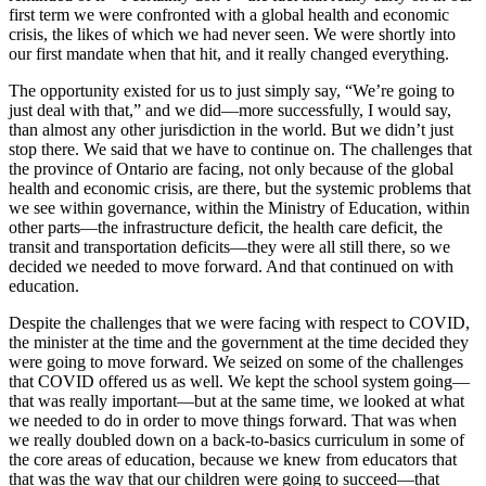
first term we were confronted with a global health and economic
crisis, the likes of which we had never seen. We were shortly into
our first mandate when that hit, and it really changed everything.
The opportunity existed for us to just simply say, “We’re going to
just deal with that,” and we did—more successfully, I would say,
than almost any other jurisdiction in the world. But we didn’t just
stop there. We said that we have to continue on. The challenges that
the province of Ontario are facing, not only because of the global
health and economic crisis, are there, but the systemic problems that
we see within governance, within the Ministry of Education, within
other parts—the infrastructure deficit, the health care deficit, the
transit and transportation deficits—they were all still there, so we
decided we needed to move forward. And that continued on with
education.
Despite the challenges that we were facing with respect to COVID,
the minister at the time and the government at the time decided they
were going to move forward. We seized on some of the challenges
that COVID offered us as well. We kept the school system going—
that was really important—but at the same time, we looked at what
we needed to do in order to move things forward. That was when
we really doubled down on a back-to-basics curriculum in some of
the core areas of education, because we knew from educators that
that was the way that our children were going to succeed—that