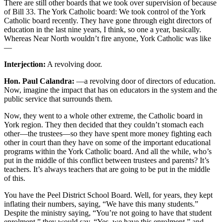
There are still other boards that we took over supervision of because
of Bill 33. The York Catholic board: We took control of the York
Catholic board recently. They have gone through eight directors of
education in the last nine years, I think, so one a year, basically.
Whereas Near North wouldn’t fire anyone, York Catholic was like
—
Interjection:
A revolving door.
Hon. Paul Calandra:
—a revolving door of directors of education.
Now, imagine the impact that has on educators in the system and the
public service that surrounds them.
Now, they went to a whole other extreme, the Catholic board in
York region. They then decided that they couldn’t stomach each
other—the trustees—so they have spent more money fighting each
other in court than they have on some of the important educational
programs within the York Catholic board. And all the while, who’s
put in the middle of this conflict between trustees and parents? It’s
teachers. It’s always teachers that are going to be put in the middle
of this.
You have the Peel District School Board. Well, for years, they kept
inflating their numbers, saying, “We have this many students.”
Despite the ministry saying, “You’re not going to have that student
enrolment,” they would say, “Yes, we have this enrolment,” and