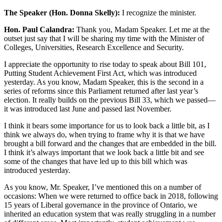
The Speaker (Hon. Donna Skelly):
I recognize the minister.
Hon. Paul Calandra:
Thank you, Madam Speaker. Let me at the
outset just say that I will be sharing my time with the Minister of
Colleges, Universities, Research Excellence and Security.
I appreciate the opportunity to rise today to speak about Bill 101,
Putting Student Achievement First Act, which was introduced
yesterday. As you know, Madam Speaker, this is the second in a
series of reforms since this Parliament returned after last year’s
election. It really builds on the previous Bill 33, which we passed—
it was introduced last June and passed last November.
I think it bears some importance for us to look back a little bit, as I
think we always do, when trying to frame why it is that we have
brought a bill forward and the changes that are embedded in the bill.
I think it’s always important that we look back a little bit and see
some of the changes that have led up to this bill which was
introduced yesterday.
As you know, Mr. Speaker, I’ve mentioned this on a number of
occasions: When we were returned to office back in 2018, following
15 years of Liberal governance in the province of Ontario, we
inherited an education system that was really struggling in a number