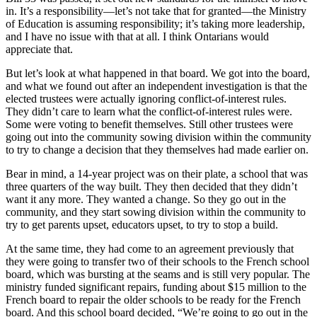
in. It’s a responsibility—let’s not take that for granted—the Ministry
of Education is assuming responsibility; it’s taking more leadership,
and I have no issue with that at all. I think Ontarians would
appreciate that.
But let’s look at what happened in that board. We got into the board,
and what we found out after an independent investigation is that the
elected trustees were actually ignoring conflict-of-interest rules.
They didn’t care to learn what the conflict-of-interest rules were.
Some were voting to benefit themselves. Still other trustees were
going out into the community sowing division within the community
to try to change a decision that they themselves had made earlier on.
Bear in mind, a 14-year project was on their plate, a school that was
three quarters of the way built. They then decided that they didn’t
want it any more. They wanted a change. So they go out in the
community, and they start sowing division within the community to
try to get parents upset, educators upset, to try to stop a build.
At the same time, they had come to an agreement previously that
they were going to transfer two of their schools to the French school
board, which was bursting at the seams and is still very popular. The
ministry funded significant repairs, funding about $15 million to the
French board to repair the older schools to be ready for the French
board. And this school board decided, “We’re going to go out in the