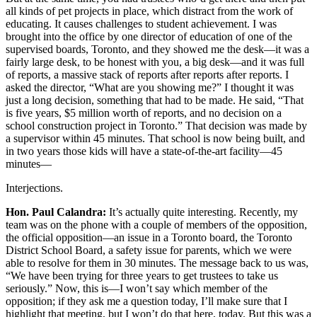
all kinds of pet projects in place, which distract from the work of
educating. It causes challenges to student achievement. I was
brought into the office by one director of education of one of the
supervised boards, Toronto, and they showed me the desk—it was a
fairly large desk, to be honest with you, a big desk—and it was full
of reports, a massive stack of reports after reports after reports. I
asked the director, “What are you showing me?” I thought it was
just a long decision, something that had to be made. He said, “That
is five years, $5 million worth of reports, and no decision on a
school construction project in Toronto.” That decision was made by
a supervisor within 45 minutes. That school is now being built, and
in two years those kids will have a state-of-the-art facility—45
minutes—
Interjections.
Hon. Paul Calandra:
It’s actually quite interesting. Recently, my
team was on the phone with a couple of members of the opposition,
the official opposition—an issue in a Toronto board, the Toronto
District School Board, a safety issue for parents, which we were
able to resolve for them in 30 minutes. The message back to us was,
“We have been trying for three years to get trustees to take us
seriously.” Now, this is—I won’t say which member of the
opposition; if they ask me a question today, I’ll make sure that I
highlight that meeting, but I won’t do that here, today. But this was a