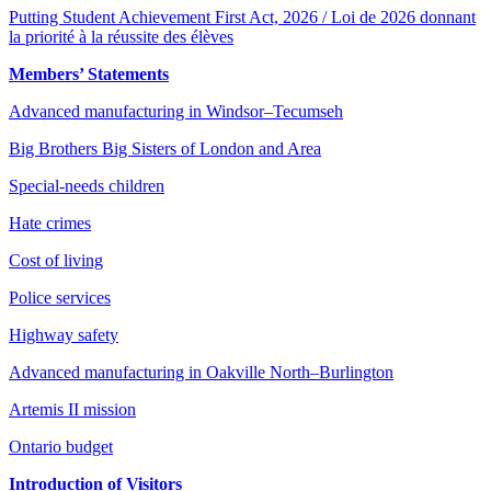
Putting Student Achievement First Act, 2026 / Loi de 2026 donnant
la priorité à la réussite des élèves
Members’ Statements
Advanced manufacturing in Windsor–Tecumseh
Big Brothers Big Sisters of London and Area
Special-needs children
Hate crimes
Cost of living
Police services
Highway safety
Advanced manufacturing in Oakville North–Burlington
Artemis II mission
Ontario budget
Introduction of Visitors