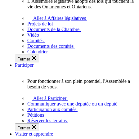
L'Assemblée législative adopte des lois qui touchent la
L'Assemblée
vie des Ontariennes et Ontariens.
législative
adopte
Aller à Affaires législatives
des
Projets de loi
lois
Documents de la Chambre
qui
Vidéo
touchent
Comités
la
Documents des comités
vie
Calendrier
des
Fermer
Ontariennes
Participer
et
Ontariens.
Pour fonctionner à son plein potentiel, l'Assemblée a
Pour
besoin de vous.
fonctionner
à
Aller à Participer
son
Communiquer avec une députée ou un député
plein
Participation aux comités
potentiel,
Pétitions
l'Assemblée
Réserver les terrains
a
Fermer
besoin
Visiter et apprendre
de