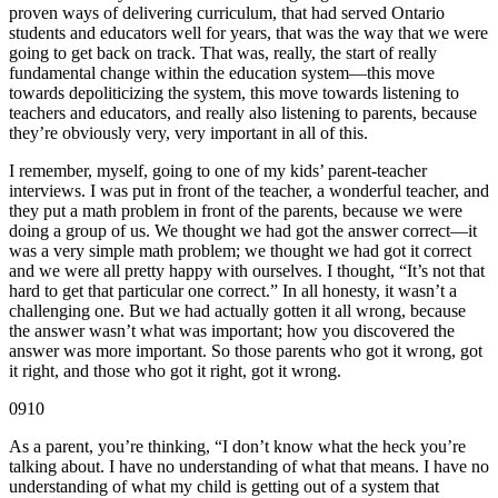
proven ways of delivering curriculum, that had served Ontario
students and educators well for years, that was the way that we were
going to get back on track. That was, really, the start of really
fundamental change within the education system—this move
towards depoliticizing the system, this move towards listening to
teachers and educators, and really also listening to parents, because
they’re obviously very, very important in all of this.
I remember, myself, going to one of my kids’ parent-teacher
interviews. I was put in front of the teacher, a wonderful teacher, and
they put a math problem in front of the parents, because we were
doing a group of us. We thought we had got the answer correct—it
was a very simple math problem; we thought we had got it correct
and we were all pretty happy with ourselves. I thought, “It’s not that
hard to get that particular one correct.” In all honesty, it wasn’t a
challenging one. But we had actually gotten it all wrong, because
the answer wasn’t what was important; how you discovered the
answer was more important. So those parents who got it wrong, got
it right, and those who got it right, got it wrong.
0910
As a parent, you’re thinking, “I don’t know what the heck you’re
talking about. I have no understanding of what that means. I have no
understanding of what my child is getting out of a system that