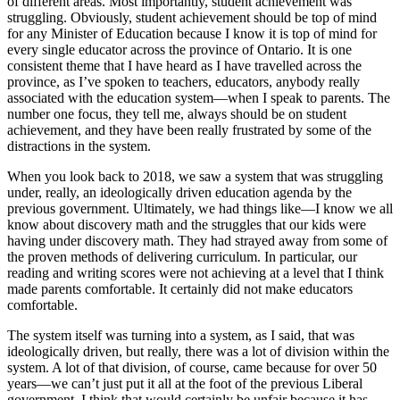
of different areas. Most importantly, student achievement was
struggling. Obviously, student achievement should be top of mind
for any Minister of Education because I know it is top of mind for
every single educator across the province of Ontario. It is one
consistent theme that I have heard as I have travelled across the
province, as I’ve spoken to teachers, educators, anybody really
associated with the education system—when I speak to parents. The
number one focus, they tell me, always should be on student
achievement, and they have been really frustrated by some of the
distractions in the system.
When you look back to 2018, we saw a system that was struggling
under, really, an ideologically driven education agenda by the
previous government. Ultimately, we had things like—I know we all
know about discovery math and the struggles that our kids were
having under discovery math. They had strayed away from some of
the proven methods of delivering curriculum. In particular, our
reading and writing scores were not achieving at a level that I think
made parents comfortable. It certainly did not make educators
comfortable.
The system itself was turning into a system, as I said, that was
ideologically driven, but really, there was a lot of division within the
system. A lot of that division, of course, came because for over 50
years—we can’t just put it all at the foot of the previous Liberal
government. I think that would certainly be unfair because it has