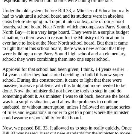
responsibility when school boards were falling off the rails.
Under the old system, before Bill 33, a Minister of Education really
had to wait until a school board and its students were in absolute
crisis before stepping in. To put it into context, one of our school
boards, school board Near North, which encompasses Parry Sound,
North Bay—it is a very large board. They were in a surplus budget
situation, so there was no reason for the Ministry of Education to
ever have to look at the Near North school board. But then it came
to light that at this school board, there was a new school that they
were building: a new Parry Sound high school and an elementary
school; they were combining them into one super school.
Approval for that school had been given, I think, 14 years earlier—
14 years earlier they had started deciding to build this new super
school. During this construction, it came to light that there were
massive, massive problems with this build and more needed to be
done. Now, the minister did not have the tools to step in and do
something about it. As minister, I was to sit back, because the board
was in a surplus situation, and allow the problems to continue
unabated, or without interruption, unless I followed an arcane series
of rules and regulations in order to get to a point where the minister
could assume responsibility for that board.
Now, we passed Bill 33. It allowed us to step in really quickly. Once
Bill 33 was passed, it set out new standards for the minister to move