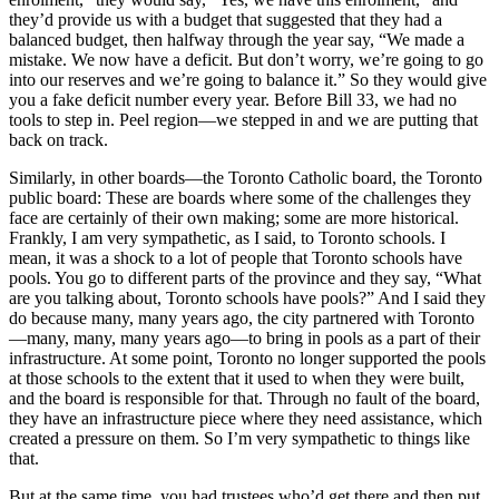
they’d provide us with a budget that suggested that they had a
balanced budget, then halfway through the year say, “We made a
mistake. We now have a deficit. But don’t worry, we’re going to go
into our reserves and we’re going to balance it.” So they would give
you a fake deficit number every year. Before Bill 33, we had no
tools to step in. Peel region—we stepped in and we are putting that
back on track.
Similarly, in other boards—the Toronto Catholic board, the Toronto
public board: These are boards where some of the challenges they
face are certainly of their own making; some are more historical.
Frankly, I am very sympathetic, as I said, to Toronto schools. I
mean, it was a shock to a lot of people that Toronto schools have
pools. You go to different parts of the province and they say, “What
are you talking about, Toronto schools have pools?” And I said they
do because many, many years ago, the city partnered with Toronto
—many, many, many years ago—to bring in pools as a part of their
infrastructure. At some point, Toronto no longer supported the pools
at those schools to the extent that it used to when they were built,
and the board is responsible for that. Through no fault of the board,
they have an infrastructure piece where they need assistance, which
created a pressure on them. So I’m very sympathetic to things like
that.
But at the same time, you had trustees who’d get there and then put