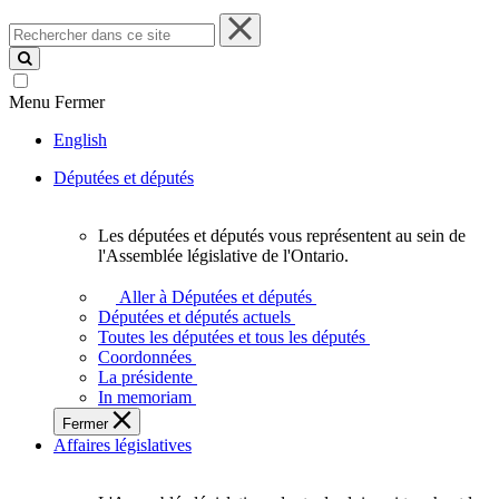
Rechercher
dans
ce
site
Menu
Fermer
English
Députées et députés
Les députées et députés vous représentent au sein de
Les
l'Assemblée législative de l'Ontario.
députées
et
Aller à Députées et députés
députés
Députées et députés actuels
vous
Toutes les députées et tous les députés
représentent
Coordonnées
au
La présidente
sein
In memoriam
de
Fermer
l'Assemblée
Affaires législatives
législative
de
l'Ontario.