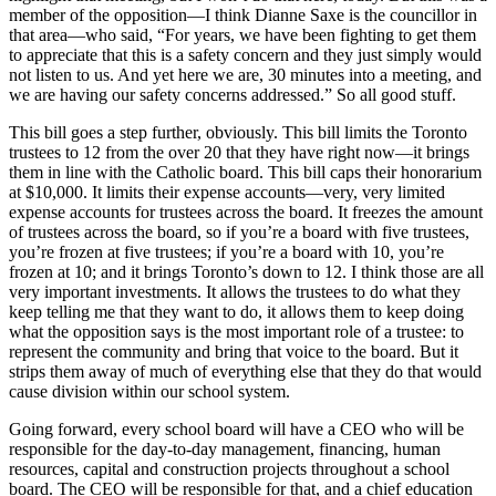
member of the opposition—I think Dianne Saxe is the councillor in
that area—who said, “For years, we have been fighting to get them
to appreciate that this is a safety concern and they just simply would
not listen to us. And yet here we are, 30 minutes into a meeting, and
we are having our safety concerns addressed.” So all good stuff.
This bill goes a step further, obviously. This bill limits the Toronto
trustees to 12 from the over 20 that they have right now—it brings
them in line with the Catholic board. This bill caps their honorarium
at $10,000. It limits their expense accounts—very, very limited
expense accounts for trustees across the board. It freezes the amount
of trustees across the board, so if you’re a board with five trustees,
you’re frozen at five trustees; if you’re a board with 10, you’re
frozen at 10; and it brings Toronto’s down to 12. I think those are all
very important investments. It allows the trustees to do what they
keep telling me that they want to do, it allows them to keep doing
what the opposition says is the most important role of a trustee: to
represent the community and bring that voice to the board. But it
strips them away of much of everything else that they do that would
cause division within our school system.
Going forward, every school board will have a CEO who will be
responsible for the day-to-day management, financing, human
resources, capital and construction projects throughout a school
board. The CEO will be responsible for that, and a chief education