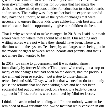
been governments of all stripes for 50 years that had made the
decision to download responsibilities for education to school boards
and trustees. The reality was, they neither had the expertise nor did
they have the authority to make the types of changes that were
necessary to ensure that our kids were achieving their best and that
our educators had the opportunity to give our children the best.
That is why we started to make changes. In 2018, as I said, our math
scores were not where they should have been. Our reading and
writing scores were not where they should have been. There was
division within the system. Teachers, by and large, were being put in
the middle of fights between school boards and parents, and that’s
not where they wanted to be.
In 2018, we came to government and it was started almost
immediately by former Minister Thompson, who really put a stop to
many of the changes that had been on the docket, had the previous
government been re-elected—put a stop to those changes,
retrenched and said, “Okay, what is it that we need to do to not only
pause the reforms that had been taking place and had not been
successful but put ourselves back on a track to a back-to-basics
approach?” Those reforms were continued by Minister Lecce.
I think it bears in mind reminding, and I know nobody wants to be
reminded of it—I certainly don’t—the fact that really early on in our