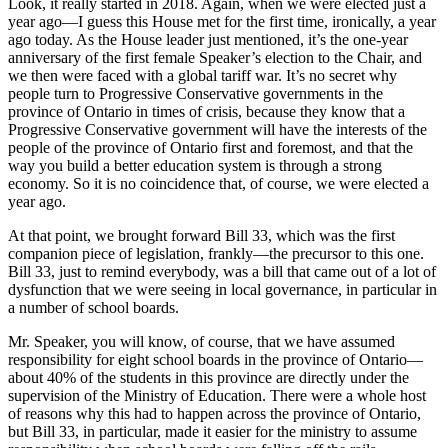
Look, it really started in 2018. Again, when we were elected just a
year ago—I guess this House met for the first time, ironically, a year
ago today. As the House leader just mentioned, it’s the one-year
anniversary of the first female Speaker’s election to the Chair, and
we then were faced with a global tariff war. It’s no secret why
people turn to Progressive Conservative governments in the
province of Ontario in times of crisis, because they know that a
Progressive Conservative government will have the interests of the
people of the province of Ontario first and foremost, and that the
way you build a better education system is through a strong
economy. So it is no coincidence that, of course, we were elected a
year ago.
At that point, we brought forward Bill 33, which was the first
companion piece of legislation, frankly—the precursor to this one.
Bill 33, just to remind everybody, was a bill that came out of a lot of
dysfunction that we were seeing in local governance, in particular in
a number of school boards.
Mr. Speaker, you will know, of course, that we have assumed
responsibility for eight school boards in the province of Ontario—
about 40% of the students in this province are directly under the
supervision of the Ministry of Education. There were a whole host
of reasons why this had to happen across the province of Ontario,
but Bill 33, in particular, made it easier for the ministry to assume