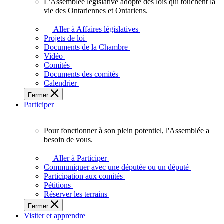
L'Assemblée législative adopte des lois qui touchent la
L'Assemblée
vie des Ontariennes et Ontariens.
législative
adopte
Aller à Affaires législatives
des
Projets de loi
lois
Documents de la Chambre
qui
Vidéo
touchent
Comités
la
Documents des comités
vie
Calendrier
des
Fermer
Ontariennes
Participer
et
Ontariens.
Pour fonctionner à son plein potentiel, l'Assemblée a
Pour
besoin de vous.
fonctionner
à
Aller à Participer
son
Communiquer avec une députée ou un député
plein
Participation aux comités
potentiel,
Pétitions
l'Assemblée
Réserver les terrains
a
Fermer
besoin
Visiter et apprendre
de