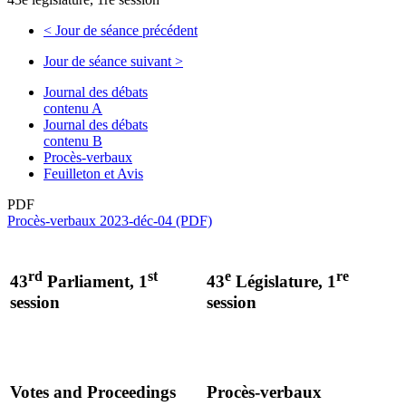
<
Jour de séance précédent
Jour de séance suivant
>
Journal des débats
contenu A
Journal des débats
contenu B
Procès-verbaux
Feuilleton et Avis
PDF
Procès-verbaux 2023-déc-04 (PDF)
rd
st
e
re
43
Parliament, 1
43
Législature, 1
session
session
Votes and Proceedings
Procès-verbaux