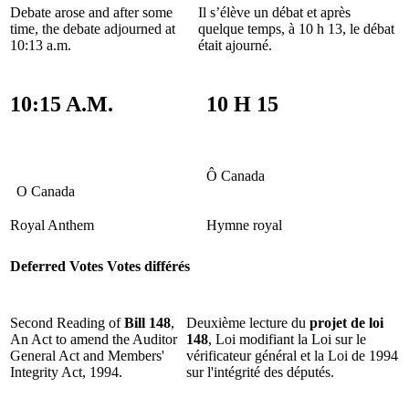
Debate arose and after some
Il s’élève un débat et après
time, the debate adjourned at
quelque temps, à 10 h 13, le débat
10:13 a.m.
était ajourné.
10:15 A.M.
10 H 15
Ô Canada
O Canada
Royal Anthem
Hymne royal
Deferred Votes
Votes différés
Second Reading of
Bill 148
,
Deuxième lecture du
projet de loi
An Act to amend the Auditor
148
, Loi modifiant la Loi sur le
General Act and Members'
vérificateur général et la Loi de 1994
Integrity Act, 1994.
sur l'intégrité des députés.