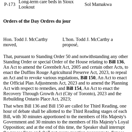
Long-term care beds in Sioux
P-173
Sol Mamakwa
Lookout
Orders of the Day
Ordres du jour
Hon. Todd J. McCarthy
L'hon. Todd J. McCarthy a
moved,
proposé,
That, pursuant to Standing Order 50 and notwithstanding any other
Standing Order or special Order of the House relating to
Bill 136
,
An Act to amend the Greenbelt Act, 2005 and certain other Acts, to
enact the Duffins Rouge Agricultural Preserve Act, 2023, to repeal
an Act and to revoke various regulations,
Bill 150
, An Act to enact
the Official Plan Adjustments Act, 2023 and to amend the Planning
Act with respect to remedies, and
Bill 154
, An Act to enact the
Recovery Through Growth Act (City of Toronto), 2023 and the
Rebuilding Ontario Place Act, 2023;
That when Bill 136 and Bill 150 are called for Third Reading, one
hour of debate shall be allotted to the Third Reading stages of each
Bill, with 30 minutes apportioned to the members of His Majesty's
Government and 30 minutes to the members of His Majesty's Loyal
Opposition; and at the end of this time, the Speaker shall interrupt