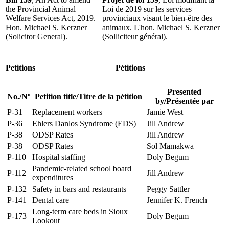
the Provincial Animal
Loi de 2019 sur les services
Welfare Services Act, 2019.
provinciaux visant le bien-être des
Hon. Michael S. Kerzner
animaux. L'hon. Michael S. Kerzner
(Solicitor General).
(Solliciteur général).
Petitions
Pétitions
Presented
No.
/
Nº
Petition title
/
Titre de la pétition
by
/
Présentée par
P-31
Replacement workers
Jamie West
P-36
Ehlers Danlos Syndrome (EDS)
Jill Andrew
P-38
ODSP Rates
Jill Andrew
P-38
ODSP Rates
Sol Mamakwa
P-110
Hospital staffing
Doly Begum
Pandemic-related school board
P-112
Jill Andrew
expenditures
P-132
Safety in bars and restaurants
Peggy Sattler
P-141
Dental care
Jennifer K. French
Long-term care beds in Sioux
P-173
Doly Begum
Lookout