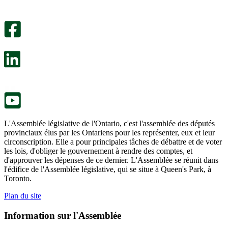
utile.
pas
Un
été
sondage
utile.
facultatif
Un
s’ouvre
sondage
dans
facultatif
un
s’ouvre
nouvel
dans
onglet.
un
nouvel
onglet.
L'Assemblée législative de l'Ontario, c'est l'assemblée des députés
provinciaux élus par les Ontariens pour les représenter, eux et leur
circonscription. Elle a pour principales tâches de débattre et de voter
les lois, d'obliger le gouvernement à rendre des comptes, et
d'approuver les dépenses de ce dernier. L'Assemblée se réunit dans
l'édifice de l'Assemblée législative, qui se situe à Queen's Park, à
Toronto.
Plan du site
Information sur l'Assemblée