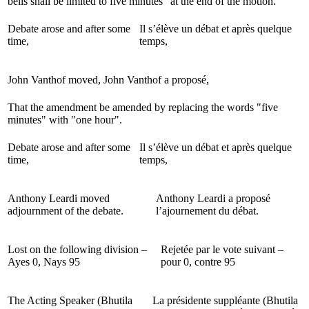
bells shall be limited to five minutes" at the end of the motion.
Debate arose and after some
Il s’élève un débat et après quelque
time,
temps,
John Vanthof moved,
John Vanthof a proposé,
That the amendment be amended by replacing the words "five
minutes" with "one hour".
Debate arose and after some
Il s’élève un débat et après quelque
time,
temps,
Anthony Leardi moved
Anthony Leardi a proposé
adjournment of the debate.
l’ajournement du débat.
Lost on the following division –
Rejetée par le vote suivant –
Ayes
0,
Nays
95
pour
0,
contre
95
The Acting Speaker (Bhutila
La présidente suppléante (Bhutila