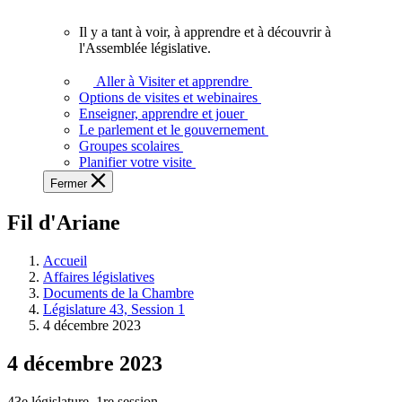
vous.
Il y a tant à voir, à apprendre et à découvrir à
Il
l'Assemblée législative.
y
a
Aller à Visiter et apprendre
tant
Options de visites et webinaires
à
Enseigner, apprendre et jouer
voir,
Le parlement et le gouvernement
à
Groupes scolaires
apprendre
Planifier votre visite
et
Fermer
à
découvrir
Fil d'Ariane
à
l'Assemblée
législative.
Accueil
Affaires législatives
Documents de la Chambre
Législature 43, Session 1
4 décembre 2023
4 décembre 2023
43e législature, 1re session