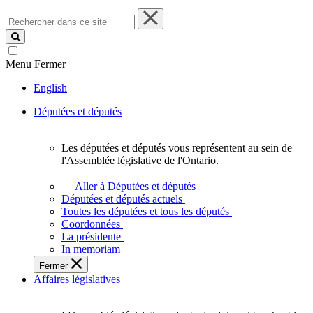
Rechercher
dans
ce
site
Menu
Fermer
English
Députées et députés
Les députées et députés vous représentent au sein de
Les
l'Assemblée législative de l'Ontario.
députées
et
Aller à Députées et députés
députés
Députées et députés actuels
vous
Toutes les députées et tous les députés
représentent
Coordonnées
au
La présidente
sein
In memoriam
de
Fermer
l'Assemblée
Affaires législatives
législative
de
l'Ontario.