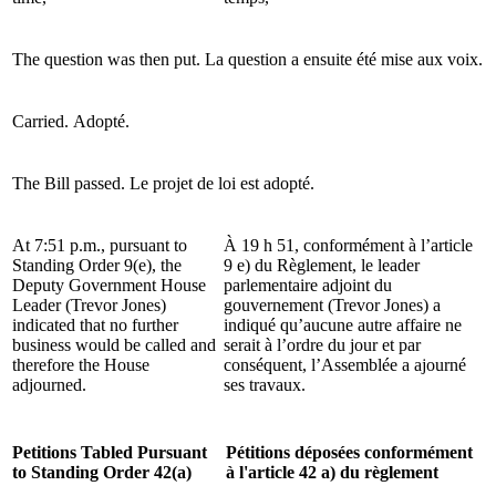
The question was then put.
La question a ensuite été mise aux voix.
Carried.
Adopté.
The Bill passed.
Le projet de loi est adopté.
At 7:51 p.m., pursuant to
À 19 h 51, conformément à l’article
Standing Order 9(e), the
9 e) du Règlement, le leader
Deputy Government House
parlementaire adjoint du
Leader (Trevor Jones)
gouvernement (Trevor Jones) a
indicated that no further
indiqué qu’aucune autre affaire ne
business would be called and
serait à l’ordre du jour et par
therefore the House
conséquent, l’Assemblée a ajourné
adjourned.
ses travaux.
Petitions Tabled Pursuant
Pétitions déposées conformément
to Standing Order 42(a)
à l'article 42 a) du règlement