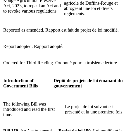
Rouge Agricultural Preserve
agricole de Duffins-Rouge et
Act, 2023, to repeal an Act and
abrogeant une loi et divers
to revoke various regulations.
règlements.
Reported as amended.
Rapport est fait du projet de loi modifié.
Report adopted.
Rapport adopté.
Ordered for Third Reading.
Ordonné pour la troisième lecture.
Introduction of
Dépôt de projets de loi émanant du
Government Bills
gouvernement
The following Bill was
Le projet de loi suivant est
introduced and read the first
présenté et lu une première fois :
time:
Bill 159
, An Act to amend
Projet de loi 159
, Loi modifiant la