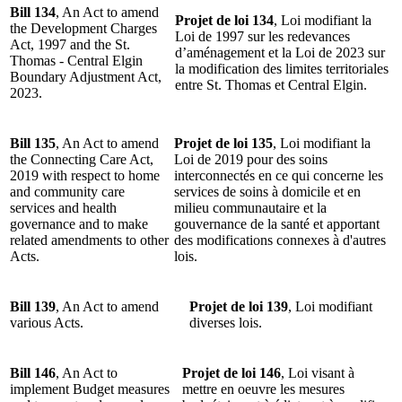
Bill 134
, An Act to amend
Projet de loi 134
, Loi modifiant la
the Development Charges
Loi de 1997 sur les redevances
Act, 1997 and the St.
d’aménagement et la Loi de 2023 sur
Thomas - Central Elgin
la modification des limites territoriales
Boundary Adjustment Act,
entre St. Thomas et Central Elgin.
2023.
Bill 135
, An Act to amend
Projet de loi 135
, Loi modifiant la
the Connecting Care Act,
Loi de 2019 pour des soins
2019 with respect to home
interconnectés en ce qui concerne les
and community care
services de soins à domicile et en
services and health
milieu communautaire et la
governance and to make
gouvernance de la santé et apportant
related amendments to other
des modifications connexes à d'autres
Acts.
lois.
Bill 139
, An Act to amend
Projet de loi 139
, Loi modifiant
various Acts.
diverses lois.
Bill 146
, An Act to
Projet de loi 146
, Loi visant à
implement Budget measures
mettre en oeuvre les mesures