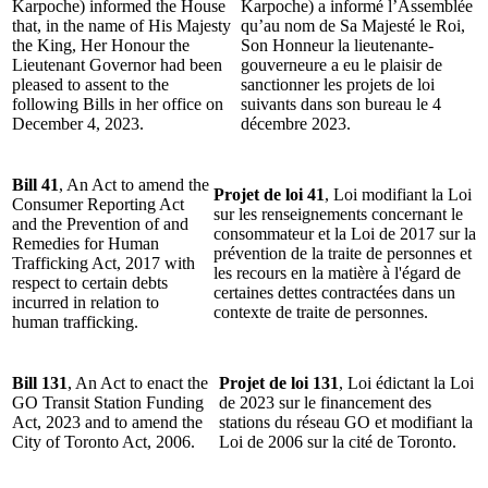
Karpoche) informed the House
Karpoche) a informé l’Assemblée
that, in the name of His Majesty
qu’au nom de Sa Majesté le Roi,
the King, Her Honour the
Son Honneur la lieutenante-
Lieutenant Governor had been
gouverneure a eu le plaisir de
pleased to assent to the
sanctionner les projets de loi
following Bills in her office on
suivants dans son bureau le 4
December 4, 2023.
décembre 2023.
Bill 41
, An Act to amend the
Projet de loi 41
, Loi modifiant la Loi
Consumer Reporting Act
sur les renseignements concernant le
and the Prevention of and
consommateur et la Loi de 2017 sur la
Remedies for Human
prévention de la traite de personnes et
Trafficking Act, 2017 with
les recours en la matière à l'égard de
respect to certain debts
certaines dettes contractées dans un
incurred in relation to
contexte de traite de personnes.
human trafficking.
Bill 131
, An Act to enact the
Projet de loi 131
, Loi édictant la Loi
GO Transit Station Funding
de 2023 sur le financement des
Act, 2023 and to amend the
stations du réseau GO et modifiant la
City of Toronto Act, 2006.
Loi de 2006 sur la cité de Toronto.