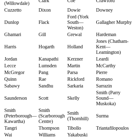
Clark
Coe
Crawford
(Willowdale)
Cuzzetto
Dixon
Dowie
Downey
Ford (York
Dunlop
Flack
South—
Gallagher Murphy
Weston)
Ghamari
Gill
Grewal
Hardeman
Jones (Chatham-
Harris
Hogarth
Holland
Kent—
Leamington)
Jordan
Kanapathi
Kerzner
Leardi
Lecce
Lumsden
Martin
McCarthy
McGregor
Pang
Parsa
Pierre
Quinn
Rae
Rickford
Romano
Sabawy
Sandhu
Sarkaria
Sarrazin
Smith (Parry
Saunderson
Scott
Skelly
Sound—
Muskoka)
Smith
Smith
Smith
(Peterborough—
(Scarborough
Surma
(Thornhill)
Kawartha)
Centre)
Tangri
Thompson
Tibollo
Triantafilopoulos
Wai
Williams
Yakabuski