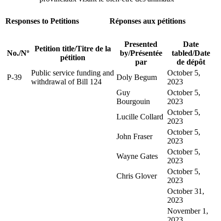
Responses to Petitions
Réponses aux pétitions
Presented
Date
Petition title
/
Titre de la
No.
/
Nº
by
/
Présentée
tabled
/
Date
pétition
par
de dépôt
Public service funding and
October 5,
P-39
Doly Begum
withdrawal of Bill 124
2023
Guy
October 5,
Bourgouin
2023
October 5,
Lucille Collard
2023
October 5,
John Fraser
2023
October 5,
Wayne Gates
2023
October 5,
Chris Glover
2023
October 31,
2023
November 1,
2023