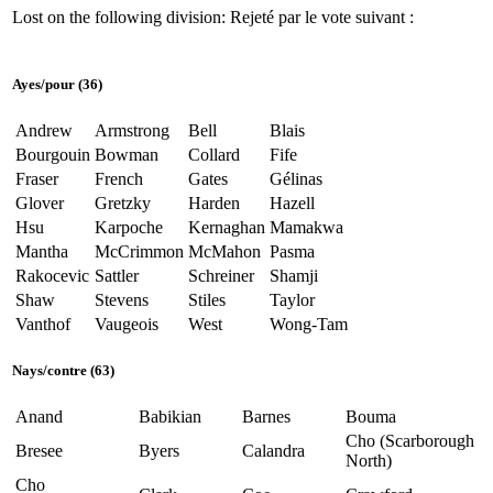
Lost on the following division:
Rejeté par le vote suivant :
Ayes
/
pour
(36)
Andrew
Armstrong
Bell
Blais
Bourgouin
Bowman
Collard
Fife
Fraser
French
Gates
Gélinas
Glover
Gretzky
Harden
Hazell
Hsu
Karpoche
Kernaghan
Mamakwa
Mantha
McCrimmon
McMahon
Pasma
Rakocevic
Sattler
Schreiner
Shamji
Shaw
Stevens
Stiles
Taylor
Vanthof
Vaugeois
West
Wong-Tam
Nays
/
contre
(63)
Anand
Babikian
Barnes
Bouma
Cho (Scarborough
Bresee
Byers
Calandra
North)
Cho