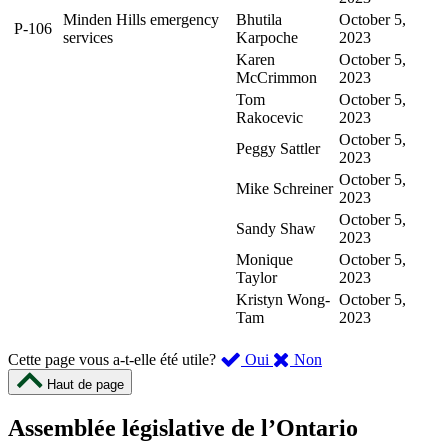
Minden Hills emergency
Bhutila
October 5,
P-106
services
Karpoche
2023
Karen
October 5,
McCrimmon
2023
Tom
October 5,
Rakocevic
2023
October 5,
Peggy Sattler
2023
October 5,
Mike Schreiner
2023
October 5,
Sandy Shaw
2023
Monique
October 5,
Taylor
2023
Kristyn Wong-
October 5,
Tam
2023
,
,
Cette page vous a-t-elle été utile?
Oui
Non
cette
cette
Haut de page
page
page
m’a
ne
Assemblée législative de l’Ontario
été
m’a