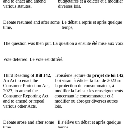
and to enact and amend
budgétaires et à édicter et à modifier
various statutes.
diverses lois.
Debate resumed and after some
Le débat a repris et après quelque
time,
temps,
The question was then put.
La question a ensuite été mise aux voix.
Vote deferred.
Le vote est différé.
Third Reading of
Bill 142
,
Troisième lecture du
projet de loi 142
,
An Act to enact the
Loi visant à édicter la Loi de 2023 sur
Consumer Protection Act,
la protection du consommateur, à
2023, to amend the
modifier la Loi sur les renseignements
Consumer Reporting Act
concernant le consommateur et à
and to amend or repeal
modifier ou abroger diverses autres
various other Acts.
lois.
Debate arose and after some
Il s’élève un débat et après quelque
time,
temps,