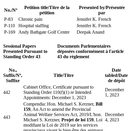
Petition title
/
Titre de la
Presented by
/
Présentée
No.
/
Nº
pétition
par
P-83
Chronic pain
Jennifer K. French
P-110
Hospital staffing
Jennifer K. French
P-169
Andy Bathgate Golf Centre
Deepak Anand
Sessional Papers
Documents Parlementaires
Presented Pursuant to
déposées conformément à l'article
Standing Order 43
43 du règlement
No.,
Date
Suffix
/
Nº,
Title/
Titre
tabled
/
Date
Suffixe
de dépôt
Cabinet Office, Certificate pursuant to
December
442
Standing Order 110(f)(1) re Intended
1, 2023
Appointments: December 1, 2023
Compendia:
Hon. Michael S. Kerzner,
Bill
159
, An Act to amend the Provincial
Animal Welfare Services Act, 2019
/
L'hon.
December
443
Michael S. Kerzner,
Projet de loi 159
, Loi
4, 2023
modifiant la Loi de 2019 sur les services
provinciaux visant le bien-être des animaux