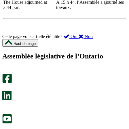
The House adjourned at
À 15 h 44, l’Assemblée a ajourné ses
3:44 p.m.
travaux.
,
,
Cette page vous a-t-elle été utile?
Oui
Non
cette
cette
Haut de page
page
page
m’a
ne
Assemblée législative de l’Ontario
été
m’a
utile.
pas
Un
été
sondage
utile.
facultatif
Un
s’ouvre
sondage
dans
facultatif
un
s’ouvre
nouvel
dans
onglet.
un
nouvel
onglet.