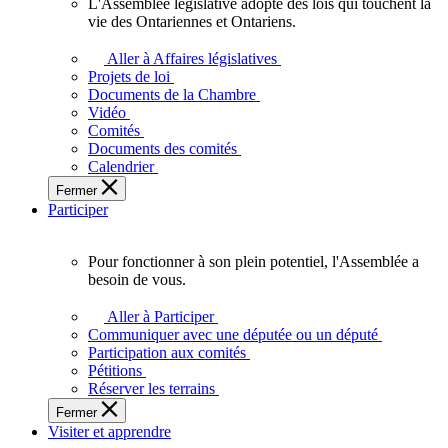
L'Assemblée législative adopte des lois qui touchent la
L'Assemblée
vie des Ontariennes et Ontariens.
législative
adopte
Aller à Affaires législatives
des
Projets de loi
lois
Documents de la Chambre
qui
Vidéo
touchent
Comités
la
Documents des comités
vie
Calendrier
des
Fermer
Ontariennes
Participer
et
Ontariens.
Pour fonctionner à son plein potentiel, l'Assemblée a
Pour
besoin de vous.
fonctionner
à
Aller à Participer
son
Communiquer avec une députée ou un député
plein
Participation aux comités
potentiel,
Pétitions
l'Assemblée
Réserver les terrains
a
Fermer
besoin
Visiter et apprendre
de