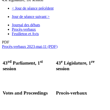
<
Jour de séance précédent
Jour de séance suivant
>
Journal des débats
Procès-verbaux
Feuilleton et Avis
PDF
Procès-verbaux 2023-mai-11 (PDF)
rd
st
e
re
43
Parliament, 1
43
Législature, 1
session
session
Votes and Proceedings
Procès-verbaux