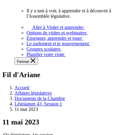
vous.
Il y a tant à voir, à apprendre et à découvrir à
Il
l'Assemblée législative.
y
a
Aller à Visiter et apprendre
tant
Options de visites et webinaires
à
Enseigner, apprendre et jouer
voir,
Le parlement et le gouvernement
à
Groupes scolaires
apprendre
Planifier votre visite
et
Fermer
à
découvrir
Fil d'Ariane
à
l'Assemblée
législative.
Accueil
Affaires législatives
Documents de la Chambre
Législature 43, Session 1
11 mai 2023
11 mai 2023
43e législature, 1re session