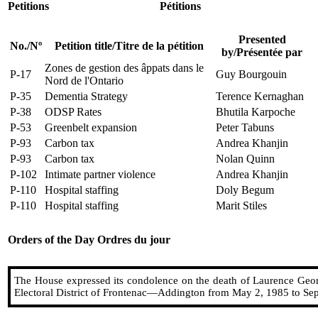
Petitions
Pétitions
Presented
No.
/
Nº
Petition title
/
Titre de la pétition
by
/
Présentée par
Zones de gestion des âppats dans le
P-17
Guy Bourgouin
Nord de l'Ontario
P-35
Dementia Strategy
Terence Kernaghan
P-38
ODSP Rates
Bhutila Karpoche
P-53
Greenbelt expansion
Peter Tabuns
P-93
Carbon tax
Andrea Khanjin
P-93
Carbon tax
Nolan Quinn
P-102
Intimate partner violence
Andrea Khanjin
P-110
Hospital staffing
Doly Begum
P-110
Hospital staffing
Marit Stiles
Orders of the Day
Ordres du jour
The House expressed its condolence on the death of Laurence Geo
Electoral District of Frontenac—Addington from May 2, 1985 to Se