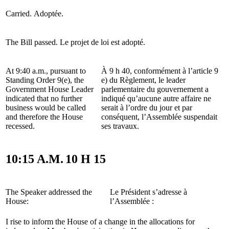
Carried.
Adoptée.
The Bill passed.
Le projet de loi est adopté.
At 9:40 a.m., pursuant to
À 9 h 40, conformément à l’article 9
Standing Order 9(e), the
e) du Règlement, le leader
Government House Leader
parlementaire du gouvernement a
indicated that no further
indiqué qu’aucune autre affaire ne
business would be called
serait à l’ordre du jour et par
and therefore the House
conséquent, l’Assemblée suspendait
recessed.
ses travaux.
10:15 A.M.
10 H 15
The Speaker addressed the
Le Président s’adresse à
House:
l’Assemblée :
I rise to inform the House of a change in the allocations for