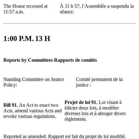
The House recessed at
À 11 h 57, l’Assemblée a suspendu la
11:57 a.m.
séance.
1:00 P.M.
13 H
Reports by Committees
Rapports de comités
Standing Committee on Justice
Comité permanent de la
Policy:
justice :
Projet de loi 91
, Loi visant à
Bill 91
, An Act to enact two
édicter deux lois, à modifier
Acts, amend various Acts and
diverses lois et à abroger divers
revoke various regulations.
règlements.
Reported as amended.
Rapport est fait du projet de loi modifié.