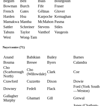
Begum
Bell
Blais
Bourgouin
Bowman
Burch
Fife
Fraser
French
Gates
Gélinas
Glover
Harden
Hsu
Karpoche
Kernaghan
Mamakwa
Mantha
McMahon
Pasma
Sattler
Schreiner
Stevens
Stiles
Tabuns
Taylor
Vanthof
Vaugeois
West
Wong-Tam
Nays
/
contre
(71)
Anand
Babikian
Bailey
Barnes
Bouma
Bresee
Byers
Calandra
Cho
Cho
(Scarborough
Clark
Coe
(Willowdale)
North)
Crawford
Cuzzetto
Dixon
Dowie
Ford (York South
Downey
Fedeli
Flack
—Weston)
Gallagher
Ghamari
Gill
Grewal
Murphy
Jones (Chatham-