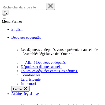
Rechercher
dans
ce
site
Menu
Fermer
English
Députées et députés
Les députées et députés vous représentent au sein de
Les
l'Assemblée législative de l'Ontario.
députées
et
Aller à Députées et députés
députés
Députées et députés actuels
vous
Toutes les députées et tous les députés
représentent
Coordonnées
au
La présidente
sein
In memoriam
de
Fermer
l'Assemblée
Affaires législatives
législative
de
l'Ontario.