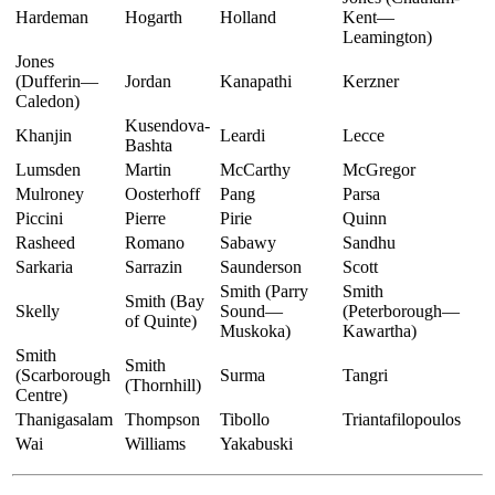
Hardeman
Hogarth
Holland
Kent—
Leamington)
Jones
(Dufferin—
Jordan
Kanapathi
Kerzner
Caledon)
Kusendova-
Khanjin
Leardi
Lecce
Bashta
Lumsden
Martin
McCarthy
McGregor
Mulroney
Oosterhoff
Pang
Parsa
Piccini
Pierre
Pirie
Quinn
Rasheed
Romano
Sabawy
Sandhu
Sarkaria
Sarrazin
Saunderson
Scott
Smith (Parry
Smith
Smith (Bay
Skelly
Sound—
(Peterborough—
of Quinte)
Muskoka)
Kawartha)
Smith
Smith
(Scarborough
Surma
Tangri
(Thornhill)
Centre)
Thanigasalam
Thompson
Tibollo
Triantafilopoulos
Wai
Williams
Yakabuski