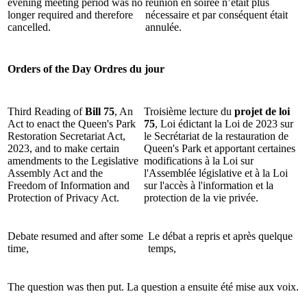
evening meeting period was no
réunion en soirée n’était plus
longer required and therefore
nécessaire et par conséquent était
cancelled.
annulée.
Orders of the Day
Ordres du jour
Third Reading of
Bill 75
, An
Troisième lecture du
projet de loi
Act to enact the Queen's Park
75
, Loi édictant la Loi de 2023 sur
Restoration Secretariat Act,
le Secrétariat de la restauration de
2023, and to make certain
Queen's Park et apportant certaines
amendments to the Legislative
modifications à la Loi sur
Assembly Act and the
l'Assemblée législative et à la Loi
Freedom of Information and
sur l'accès à l'information et la
Protection of Privacy Act.
protection de la vie privée.
Debate resumed and after some
Le débat a repris et après quelque
time,
temps,
The question was then put.
La question a ensuite été mise aux voix.