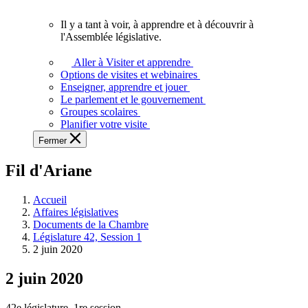
vous.
Il y a tant à voir, à apprendre et à découvrir à
Il
l'Assemblée législative.
y
a
Aller à Visiter et apprendre
tant
Options de visites et webinaires
à
Enseigner, apprendre et jouer
voir,
Le parlement et le gouvernement
à
Groupes scolaires
apprendre
Planifier votre visite
et
Fermer
à
découvrir
Fil d'Ariane
à
l'Assemblée
législative.
Accueil
Affaires législatives
Documents de la Chambre
Législature 42, Session 1
2 juin 2020
2 juin 2020
42e législature, 1re session