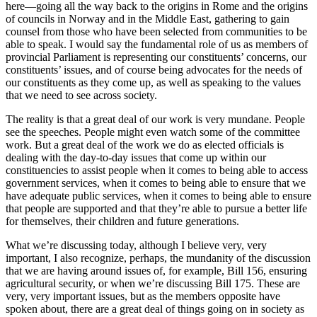
here—going all the way back to the origins in Rome and the origins
of councils in Norway and in the Middle East, gathering to gain
counsel from those who have been selected from communities to be
able to speak. I would say the fundamental role of us as members of
provincial Parliament is representing our constituents’ concerns, our
constituents’ issues, and of course being advocates for the needs of
our constituents as they come up, as well as speaking to the values
that we need to see across society.
The reality is that a great deal of our work is very mundane. People
see the speeches. People might even watch some of the committee
work. But a great deal of the work we do as elected officials is
dealing with the day-to-day issues that come up within our
constituencies to assist people when it comes to being able to access
government services, when it comes to being able to ensure that we
have adequate public services, when it comes to being able to ensure
that people are supported and that they’re able to pursue a better life
for themselves, their children and future generations.
What we’re discussing today, although I believe very, very
important, I also recognize, perhaps, the mundanity of the discussion
that we are having around issues of, for example, Bill 156, ensuring
agricultural security, or when we’re discussing Bill 175. These are
very, very important issues, but as the members opposite have
spoken about, there are a great deal of things going on in society as