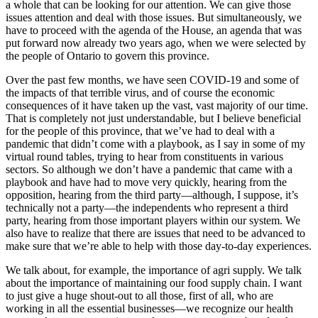
a whole that can be looking for our attention. We can give those
issues attention and deal with those issues. But simultaneously, we
have to proceed with the agenda of the House, an agenda that was
put forward now already two years ago, when we were selected by
the people of Ontario to govern this province.
Over the past few months, we have seen COVID-19 and some of
the impacts of that terrible virus, and of course the economic
consequences of it have taken up the vast, vast majority of our time.
That is completely not just understandable, but I believe beneficial
for the people of this province, that we’ve had to deal with a
pandemic that didn’t come with a playbook, as I say in some of my
virtual round tables, trying to hear from constituents in various
sectors. So although we don’t have a pandemic that came with a
playbook and have had to move very quickly, hearing from the
opposition, hearing from the third party—although, I suppose, it’s
technically not a party—the independents who represent a third
party, hearing from those important players within our system. We
also have to realize that there are issues that need to be advanced to
make sure that we’re able to help with those day-to-day experiences.
We talk about, for example, the importance of agri supply. We talk
about the importance of maintaining our food supply chain. I want
to just give a huge shout-out to all those, first of all, who are
working in all the essential businesses—we recognize our health