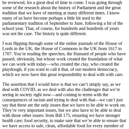
be reviewed, for a great deal of time to come. I was going through
some of the research about the history of Parliament and the great
tradition that we have of meeting at many different times. I know
many of us have become perhaps a little bit used to the
parliamentary tradition of September to June, following a bit of the
school year. That, of course, for hundreds and hundreds of years
was not the case. The history is quite different.
I was flipping through some of the online journals of the House of
Lords in the UK, the House of Commons in the UK from 1617 to
1707. You’re reading the speeches, the Hansard of people who have
passed, obviously, but whose work created the foundation of what
we can work with today—who created the clay, who created the
playdough, if you want to call it that, of our modern democracy,
which we now have this great responsibility to deal with with care.
The assertion that I would have is that we can’t simply say, as we
deal with COVID, as we deal with also the challenges that we’re
seeing in society right now—and coming to terms with the
consequences of racism and trying to deal with that—we can’t just
say that these are the only issues that we have to be able to work on.
They’re very important issues, but we also have to be able to deal
with those other issues: from Bill 175, ensuring we have stronger
health care; food security, to make sure that we’re able to ensure that
we have access to safe, clean, affordable food for every member of