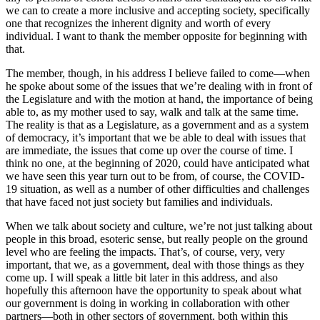
we can to create a more inclusive and accepting society, specifically
one that recognizes the inherent dignity and worth of every
individual. I want to thank the member opposite for beginning with
that.
The member, though, in his address I believe failed to come—when
he spoke about some of the issues that we’re dealing with in front of
the Legislature and with the motion at hand, the importance of being
able to, as my mother used to say, walk and talk at the same time.
The reality is that as a Legislature, as a government and as a system
of democracy, it’s important that we be able to deal with issues that
are immediate, the issues that come up over the course of time. I
think no one, at the beginning of 2020, could have anticipated what
we have seen this year turn out to be from, of course, the COVID-
19 situation, as well as a number of other difficulties and challenges
that have faced not just society but families and individuals.
When we talk about society and culture, we’re not just talking about
people in this broad, esoteric sense, but really people on the ground
level who are feeling the impacts. That’s, of course, very, very
important, that we, as a government, deal with those things as they
come up. I will speak a little bit later in this address, and also
hopefully this afternoon have the opportunity to speak about what
our government is doing in working in collaboration with other
partners—both in other sectors of government, both within this