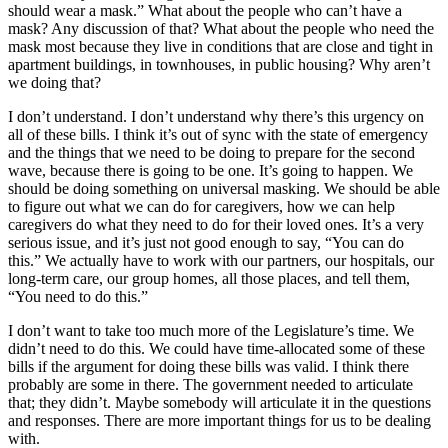
should wear a mask.” What about the people who can’t have a
mask? Any discussion of that? What about the people who need the
mask most because they live in conditions that are close and tight in
apartment buildings, in townhouses, in public housing? Why aren’t
we doing that?
I don’t understand. I don’t understand why there’s this urgency on
all of these bills. I think it’s out of sync with the state of emergency
and the things that we need to be doing to prepare for the second
wave, because there is going to be one. It’s going to happen. We
should be doing something on universal masking. We should be able
to figure out what we can do for caregivers, how we can help
caregivers do what they need to do for their loved ones. It’s a very
serious issue, and it’s just not good enough to say, “You can do
this.” We actually have to work with our partners, our hospitals, our
long-term care, our group homes, all those places, and tell them,
“You need to do this.”
I don’t want to take too much more of the Legislature’s time. We
didn’t need to do this. We could have time-allocated some of these
bills if the argument for doing these bills was valid. I think there
probably are some in there. The government needed to articulate
that; they didn’t. Maybe somebody will articulate it in the questions
and responses. There are more important things for us to be dealing
with.