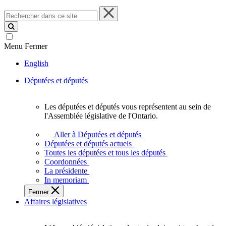
Rechercher
dans
ce
site
Menu
Fermer
English
Députées et députés
Les députées et députés vous représentent au sein de
Les
l'Assemblée législative de l'Ontario.
députées
et
Aller à Députées et députés
députés
Députées et députés actuels
vous
Toutes les députées et tous les députés
représentent
Coordonnées
au
La présidente
sein
In memoriam
de
Fermer
l'Assemblée
Affaires législatives
législative
de
l'Ontario.