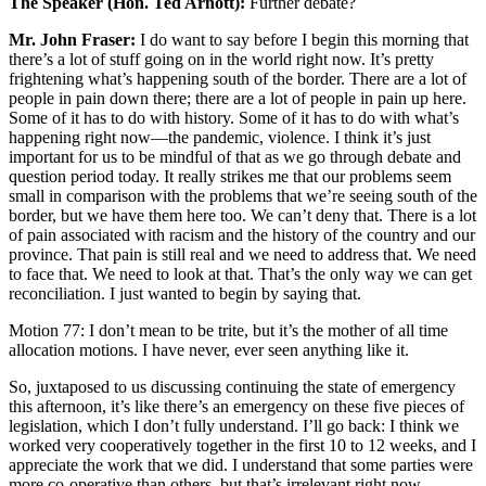
The Speaker (Hon. Ted Arnott):
Further debate?
Mr. John Fraser:
I do want to say before I begin this morning that
there’s a lot of stuff going on in the world right now. It’s pretty
frightening what’s happening south of the border. There are a lot of
people in pain down there; there are a lot of people in pain up here.
Some of it has to do with history. Some of it has to do with what’s
happening right now—the pandemic, violence. I think it’s just
important for us to be mindful of that as we go through debate and
question period today. It really strikes me that our problems seem
small in comparison with the problems that we’re seeing south of the
border, but we have them here too. We can’t deny that. There is a lot
of pain associated with racism and the history of the country and our
province. That pain is still real and we need to address that. We need
to face that. We need to look at that. That’s the only way we can get
reconciliation. I just wanted to begin by saying that.
Motion 77: I don’t mean to be trite, but it’s the mother of all time
allocation motions. I have never, ever seen anything like it.
So, juxtaposed to us discussing continuing the state of emergency
this afternoon, it’s like there’s an emergency on these five pieces of
legislation, which I don’t fully understand. I’ll go back: I think we
worked very cooperatively together in the first 10 to 12 weeks, and I
appreciate the work that we did. I understand that some parties were
more co-operative than others, but that’s irrelevant right now.