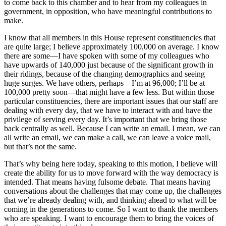
to come back to this chamber and to hear from my colleagues in
government, in opposition, who have meaningful contributions to
make.
I know that all members in this House represent constituencies that
are quite large; I believe approximately 100,000 on average. I know
there are some—I have spoken with some of my colleagues who
have upwards of 140,000 just because of the significant growth in
their ridings, because of the changing demographics and seeing
huge surges. We have others, perhaps—I’m at 96,000; I’ll be at
100,000 pretty soon—that might have a few less. But within those
particular constituencies, there are important issues that our staff are
dealing with every day, that we have to interact with and have the
privilege of serving every day. It’s important that we bring those
back centrally as well. Because I can write an email. I mean, we can
all write an email, we can make a call, we can leave a voice mail,
but that’s not the same.
That’s why being here today, speaking to this motion, I believe will
create the ability for us to move forward with the way democracy is
intended. That means having fulsome debate. That means having
conversations about the challenges that may come up, the challenges
that we’re already dealing with, and thinking ahead to what will be
coming in the generations to come. So I want to thank the members
who are speaking. I want to encourage them to bring the voices of