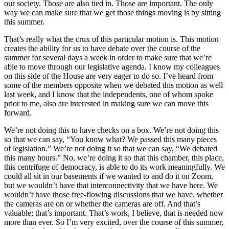
our society. Those are also tied in. Those are important. The only
way we can make sure that we get those things moving is by sitting
this summer.
That’s really what the crux of this particular motion is. This motion
creates the ability for us to have debate over the course of the
summer for several days a week in order to make sure that we’re
able to move through our legislative agenda. I know my colleagues
on this side of the House are very eager to do so. I’ve heard from
some of the members opposite when we debated this motion as well
last week, and I know that the independents, one of whom spoke
prior to me, also are interested in making sure we can move this
forward.
We’re not doing this to have checks on a box. We’re not doing this
so that we can say, “You know what? We passed this many pieces
of legislation.” We’re not doing it so that we can say, “We debated
this many hours.” No, we’re doing it so that this chamber, this place,
this centrifuge of democracy, is able to do its work meaningfully. We
could all sit in our basements if we wanted to and do it on Zoom,
but we wouldn’t have that interconnectivity that we have here. We
wouldn’t have those free-flowing discussions that we have, whether
the cameras are on or whether the cameras are off. And that’s
valuable; that’s important. That’s work, I believe, that is needed now
more than ever. So I’m very excited, over the course of this summer,