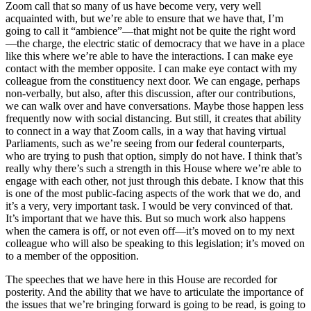
Zoom call that so many of us have become very, very well
acquainted with, but we’re able to ensure that we have that, I’m
going to call it “ambience”—that might not be quite the right word
—the charge, the electric static of democracy that we have in a place
like this where we’re able to have the interactions. I can make eye
contact with the member opposite. I can make eye contact with my
colleague from the constituency next door. We can engage, perhaps
non-verbally, but also, after this discussion, after our contributions,
we can walk over and have conversations. Maybe those happen less
frequently now with social distancing. But still, it creates that ability
to connect in a way that Zoom calls, in a way that having virtual
Parliaments, such as we’re seeing from our federal counterparts,
who are trying to push that option, simply do not have. I think that’s
really why there’s such a strength in this House where we’re able to
engage with each other, not just through this debate. I know that this
is one of the most public-facing aspects of the work that we do, and
it’s a very, very important task. I would be very convinced of that.
It’s important that we have this. But so much work also happens
when the camera is off, or not even off—it’s moved on to my next
colleague who will also be speaking to this legislation; it’s moved on
to a member of the opposition.
The speeches that we have here in this House are recorded for
posterity. And the ability that we have to articulate the importance of
the issues that we’re bringing forward is going to be read, is going to