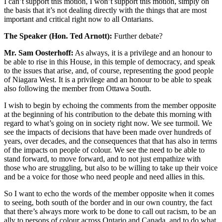
I can’t support this motion, I won’t support this motion, simply on
the basis that it’s not dealing directly with the things that are most
important and critical right now to all Ontarians.
The Speaker (Hon. Ted Arnott):
Further debate?
Mr. Sam Oosterhoff:
As always, it is a privilege and an honour to
be able to rise in this House, in this temple of democracy, and speak
to the issues that arise, and, of course, representing the good people
of Niagara West. It is a privilege and an honour to be able to speak
also following the member from Ottawa South.
I wish to begin by echoing the comments from the member opposite
at the beginning of his contribution to the debate this morning with
regard to what’s going on in society right now. We see turmoil. We
see the impacts of decisions that have been made over hundreds of
years, over decades, and the consequences that that has also in terms
of the impacts on people of colour. We see the need to be able to
stand forward, to move forward, and to not just empathize with
those who are struggling, but also to be willing to take up their voice
and be a voice for those who need people and need allies in this.
So I want to echo the words of the member opposite when it comes
to seeing, both south of the border and in our own country, the fact
that there’s always more work to be done to call out racism, to be an
ally to persons of colour across Ontario and Canada, and to do what