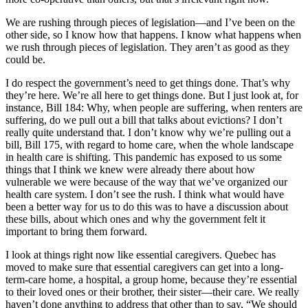
We are rushing through pieces of legislation—and I’ve been on the
other side, so I know how that happens. I know what happens when
we rush through pieces of legislation. They aren’t as good as they
could be.
I do respect the government’s need to get things done. That’s why
they’re here. We’re all here to get things done. But I just look at, for
instance, Bill 184: Why, when people are suffering, when renters are
suffering, do we pull out a bill that talks about evictions? I don’t
really quite understand that. I don’t know why we’re pulling out a
bill, Bill 175, with regard to home care, when the whole landscape
in health care is shifting. This pandemic has exposed to us some
things that I think we knew were already there about how
vulnerable we were because of the way that we’ve organized our
health care system. I don’t see the rush. I think what would have
been a better way for us to do this was to have a discussion about
these bills, about which ones and why the government felt it
important to bring them forward.
I look at things right now like essential caregivers. Quebec has
moved to make sure that essential caregivers can get into a long-
term-care home, a hospital, a group home, because they’re essential
to their loved ones or their brother, their sister—their care. We really
haven’t done anything to address that other than to say, “We should