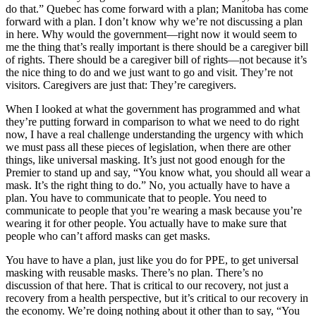
do that.” Quebec has come forward with a plan; Manitoba has come
forward with a plan. I don’t know why we’re not discussing a plan
in here. Why would the government—right now it would seem to
me the thing that’s really important is there should be a caregiver bill
of rights. There should be a caregiver bill of rights—not because it’s
the nice thing to do and we just want to go and visit. They’re not
visitors. Caregivers are just that: They’re caregivers.
When I looked at what the government has programmed and what
they’re putting forward in comparison to what we need to do right
now, I have a real challenge understanding the urgency with which
we must pass all these pieces of legislation, when there are other
things, like universal masking. It’s just not good enough for the
Premier to stand up and say, “You know what, you should all wear a
mask. It’s the right thing to do.” No, you actually have to have a
plan. You have to communicate that to people. You need to
communicate to people that you’re wearing a mask because you’re
wearing it for other people. You actually have to make sure that
people who can’t afford masks can get masks.
You have to have a plan, just like you do for PPE, to get universal
masking with reusable masks. There’s no plan. There’s no
discussion of that here. That is critical to our recovery, not just a
recovery from a health perspective, but it’s critical to our recovery in
the economy. We’re doing nothing about it other than to say, “You