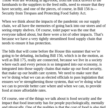
Those who are working in agri-food, from the truck drivers to the
farmhands to the suppliers to the feed mills, need to ensure that they
have security, and one of the pieces, of course, in Bill 156 is—
Security from Trespass and Protecting Food Safety Act.
When we think about the impacts of the pandemic on our supply
chain, we all have the memories of going back into our stores and of
seeing empty shelves. Of course, toilet paper was the one that
everyone talked about, but there were a lot of other impacts. That’s
because we have a very tightly streamlined food supply chain that
needs to ensure it has protection.
The bills that will come before the House this summer that we’re
going to be debating, including Bill 156, which is in the motion, as
well as Bill 175, really are connected, because we live in a society
where each and every person is so integrated into our economy, is
integrated into those supply chains that make up our food security,
that make up our health care system. We need to make sure that
we’re doing what we can as elected officials to pass legislation that
ensures we’re strengthening those systems, that we’re doing what
we can to provide better care where and when we can, to provide
food at more affordable rates.
Of course, one of the things we talk about is food security and the
impact that food insecurity has for people psychologically, mentally
and physically. One of the realities is that the cost of food is also tied