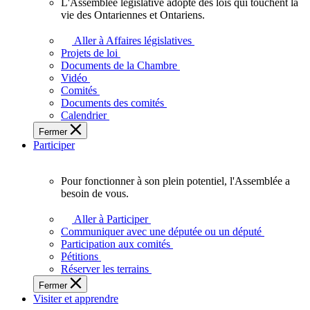
L'Assemblée législative adopte des lois qui touchent la
L'Assemblée
vie des Ontariennes et Ontariens.
législative
adopte
Aller à Affaires législatives
des
Projets de loi
lois
Documents de la Chambre
qui
Vidéo
touchent
Comités
la
Documents des comités
vie
Calendrier
des
Fermer
Ontariennes
Participer
et
Ontariens.
Pour fonctionner à son plein potentiel, l'Assemblée a
Pour
besoin de vous.
fonctionner
à
Aller à Participer
son
Communiquer avec une députée ou un député
plein
Participation aux comités
potentiel,
Pétitions
l'Assemblée
Réserver les terrains
a
Fermer
besoin
Visiter et apprendre
de