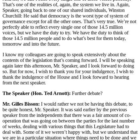
That’s one of the realities of, again, the system we live in. Again,
Speaker, going back to one of our shared individuals, Winston
Churchill: He said that democracy is the worst type of system of
governance except for all the other ones. That’s very true. We’re not
perfectly able to reflect every single one of those 14.5 million
voices, but we have the duty to try. We have the duty to think of
those 14.5 million people and to do what’s best for them today,
tomorrow and into the future.
I know my colleagues are going to speak extensively about the
contents of the legislation that’s coming forward. I will be speaking
again later this afternoon, Mr. Speaker, and I look forward to doing
so. But for now, I wish to thank you for your indulgence, I wish to
thank the indulgence of the House and I look forward to hearing
from the next speaker.
The Speaker (Hon. Ted Arnott):
Further debate?
Mr. Gilles Bisson:
I would rather we not be having this debate, to
be quite honest, Mr. Speaker. It was said earlier by the previous
speaker from the independents that there was a fair amount of co-
operation that was going on between the parties for the last number
of weeks, dealing with various things that this Legislature had to
deal with. Some of it we weren’t happy with, but we understand that
we are in a particular situation where things need to be done and we