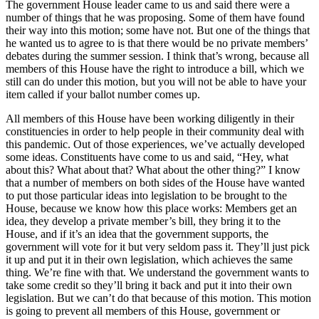
The government House leader came to us and said there were a
number of things that he was proposing. Some of them have found
their way into this motion; some have not. But one of the things that
he wanted us to agree to is that there would be no private members’
debates during the summer session. I think that’s wrong, because all
members of this House have the right to introduce a bill, which we
still can do under this motion, but you will not be able to have your
item called if your ballot number comes up.
All members of this House have been working diligently in their
constituencies in order to help people in their community deal with
this pandemic. Out of those experiences, we’ve actually developed
some ideas. Constituents have come to us and said, “Hey, what
about this? What about that? What about the other thing?” I know
that a number of members on both sides of the House have wanted
to put those particular ideas into legislation to be brought to the
House, because we know how this place works: Members get an
idea, they develop a private member’s bill, they bring it to the
House, and if it’s an idea that the government supports, the
government will vote for it but very seldom pass it. They’ll just pick
it up and put it in their own legislation, which achieves the same
thing. We’re fine with that. We understand the government wants to
take some credit so they’ll bring it back and put it into their own
legislation. But we can’t do that because of this motion. This motion
is going to prevent all members of this House, government or