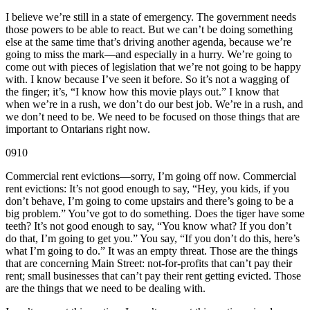
I believe we’re still in a state of emergency. The government needs
those powers to be able to react. But we can’t be doing something
else at the same time that’s driving another agenda, because we’re
going to miss the mark—and especially in a hurry. We’re going to
come out with pieces of legislation that we’re not going to be happy
with. I know because I’ve seen it before. So it’s not a wagging of
the finger; it’s, “I know how this movie plays out.” I know that
when we’re in a rush, we don’t do our best job. We’re in a rush, and
we don’t need to be. We need to be focused on those things that are
important to Ontarians right now.
0910
Commercial rent evictions—sorry, I’m going off now. Commercial
rent evictions: It’s not good enough to say, “Hey, you kids, if you
don’t behave, I’m going to come upstairs and there’s going to be a
big problem.” You’ve got to do something. Does the tiger have some
teeth? It’s not good enough to say, “You know what? If you don’t
do that, I’m going to get you.” You say, “If you don’t do this, here’s
what I’m going to do.” It was an empty threat. Those are the things
that are concerning Main Street: not-for-profits that can’t pay their
rent; small businesses that can’t pay their rent getting evicted. Those
are the things that we need to be dealing with.