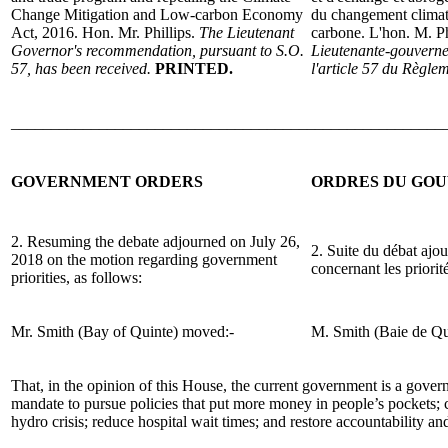
Change Mitigation and Low-carbon Economy
du changement climat
Act, 2016. Hon. Mr. Phillips.
The Lieutenant
carbone. L'hon. M. Ph
Governor's recommendation, pursuant to S.O.
Lieutenante-gouverne
57, has been received.
PRINTED.
l'article 57 du Règle
______________________________________________________
GOVERNMENT ORDERS
ORDRES DU GO
2. Resuming the debate adjourned on July 26,
2. Suite du débat ajou
2018 on the motion regarding government
concernant les priori
priorities, as follows:
Mr. Smith (Bay of Quinte) moved:-
M. Smith (Baie de Qu
That, in the opinion of this House, the current government is a gover
mandate to pursue policies that put more money in people’s pockets; c
hydro crisis; reduce hospital wait times; and restore accountability an