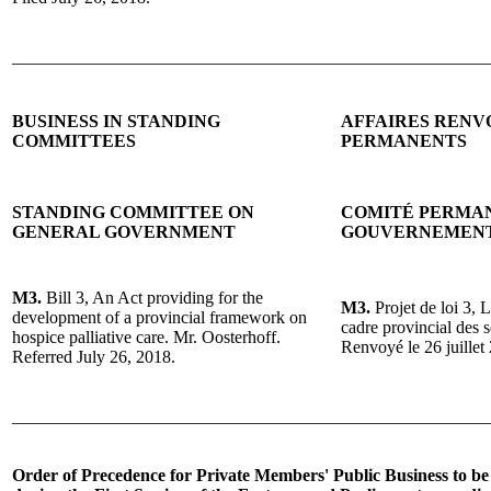
______________________________________________________
BUSINESS IN STANDING
AFFAIRES RENV
COMMITTEES
PERMANENTS
STANDING COMMITTEE ON
COMITÉ PERMAN
GENERAL GOVERNMENT
GOUVERNEMEN
M3.
Bill 3, An Act providing for the
M3.
Projet de loi 3, 
development of a provincial framework on
cadre provincial des s
hospice palliative care. Mr. Oosterhoff.
Renvoyé le 26 juillet
Referred July 26, 2018.
______________________________________________________
Order of Precedence for Private Members' Public Business to be 