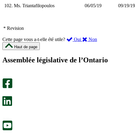
102.
Ms. Triantafilopoulos
06/05/19
09/19/19
* Revision
,
,
Cette page vous a-t-elle été utile?
Oui
Non
cette
cette
Haut de page
page
page
m’a
ne
Assemblée législative de l’Ontario
été
m’a
utile.
pas
Un
été
sondage
utile.
facultatif
Un
s’ouvre
sondage
dans
facultatif
un
s’ouvre
nouvel
dans
onglet.
un
nouvel
onglet.