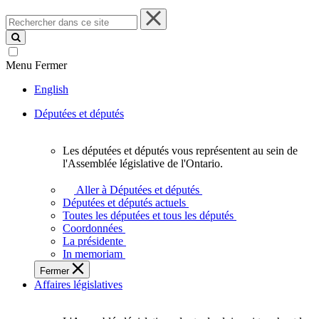
Rechercher
dans
ce
site
Menu
Fermer
English
Députées et députés
Les députées et députés vous représentent au sein de
Les
l'Assemblée législative de l'Ontario.
députées
et
Aller à Députées et députés
députés
Députées et députés actuels
vous
Toutes les députées et tous les députés
représentent
Coordonnées
au
La présidente
sein
In memoriam
de
Fermer
l'Assemblée
Affaires législatives
législative
de
l'Ontario.