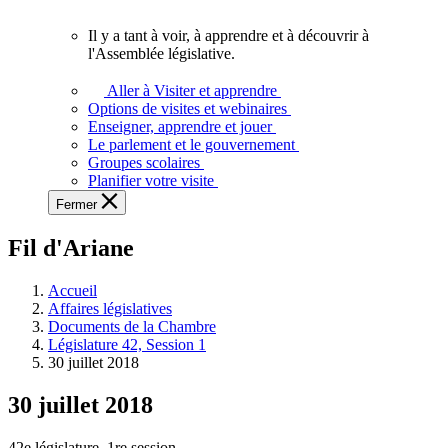
vous.
Il y a tant à voir, à apprendre et à découvrir à
Il
l'Assemblée législative.
y
a
Aller à Visiter et apprendre
tant
Options de visites et webinaires
à
Enseigner, apprendre et jouer
voir,
Le parlement et le gouvernement
à
Groupes scolaires
apprendre
Planifier votre visite
et
Fermer
à
découvrir
Fil d'Ariane
à
l'Assemblée
législative.
Accueil
Affaires législatives
Documents de la Chambre
Législature 42, Session 1
30 juillet 2018
30 juillet 2018
42e législature, 1re session