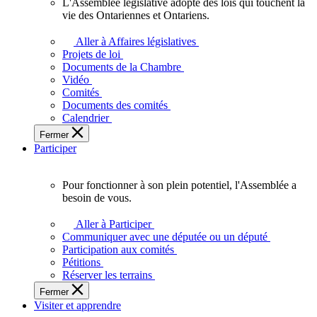
L'Assemblée législative adopte des lois qui touchent la
L'Assemblée
vie des Ontariennes et Ontariens.
législative
adopte
Aller à Affaires législatives
des
Projets de loi
lois
Documents de la Chambre
qui
Vidéo
touchent
Comités
la
Documents des comités
vie
Calendrier
des
Fermer
Ontariennes
Participer
et
Ontariens.
Pour fonctionner à son plein potentiel, l'Assemblée a
Pour
besoin de vous.
fonctionner
à
Aller à Participer
son
Communiquer avec une députée ou un député
plein
Participation aux comités
potentiel,
Pétitions
l'Assemblée
Réserver les terrains
a
Fermer
besoin
Visiter et apprendre
de