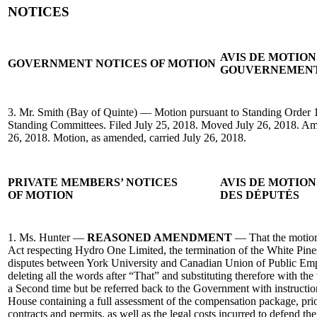
NOTICES
AVIS DE MOTIO
GOVERNMENT NOTICES OF MOTION
GOUVERNEMEN
3. Mr. Smith (Bay of Quinte) — Motion pursuant to Standing Order 
Standing Committees. Filed July 25, 2018. Moved July 26, 2018. A
26, 2018. Motion, as amended, carried July 26, 2018.
PRIVATE MEMBERS’ NOTICES
AVIS DE MOTIO
OF MOTION
DES DÉPUTÉS
1. Ms. Hunter —
REASONED AMENDMENT
— That the motion
Act respecting Hydro One Limited, the termination of the White Pine
disputes between York University and Canadian Union of Public Em
deleting all the words after “That” and substituting therefore with t
a Second time but be referred back to the Government with instructions
House containing a full assessment of the compensation package, prior
contracts and permits, as well as the legal costs incurred to defend the