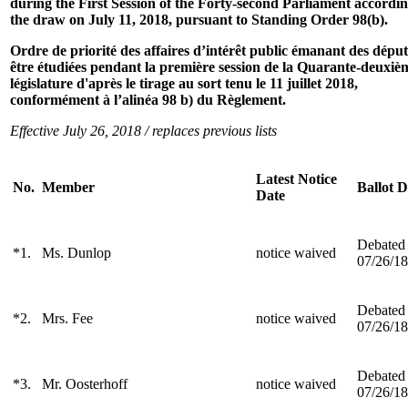
during the First Session of the Forty-second Parliament accordin
the draw on July 11, 2018, pursuant to Standing Order 98(b).
Ordre de priorité des affaires d’intérêt public émanant des déput
être étudiées pendant la première session de la Quarante-deuxiè
législature d'après le tirage au sort tenu le 11 juillet 2018,
conformément à l’alinéa 98 b) du Règlement.
Effective July 26, 2018 / replaces previous lists
Latest Notice
No.
Member
Ballot D
Date
Debated
*1.
Ms. Dunlop
notice waived
07/26/18
Debated
*2.
Mrs. Fee
notice waived
07/26/18
Debated
*3.
Mr. Oosterhoff
notice waived
07/26/18