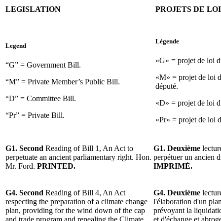
LEGISLATION
PROJETS DE LOI
Légende
Legend
«G» = projet de loi 
“G” = Government Bill.
«M» = projet de loi 
“M” = Private Member’s Public Bill.
député.
“D” = Committee Bill.
«D» = projet de loi 
“Pr” = Private Bill.
«Pr» = projet de loi d
G1. Second
Reading of Bill 1, An Act to
G1. Deuxième
lecture
perpetuate an ancient parliamentary right. Hon.
perpétuer un ancien d
Mr. Ford.
PRINTED.
IMPRIMÉ.
G4. Second
Reading of Bill 4, An Act
G4. Deuxième
lectur
respecting the preparation of a climate change
l'élaboration d'un pla
plan, providing for the wind down of the cap
prévoyant la liquida
and trade program and repealing the Climate
et d'échange et abroge