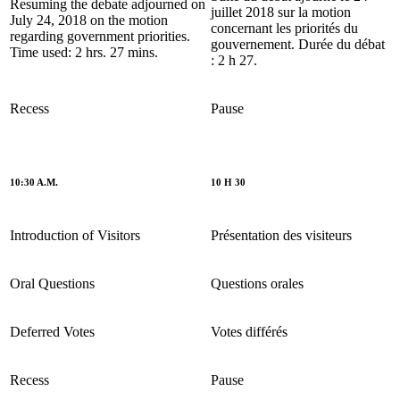
Resuming the debate adjourned on
juillet 2018 sur la motion
July 24, 2018 on the motion
concernant les priorités du
regarding government priorities.
gouvernement. Durée du débat
Time used: 2 hrs. 27 mins.
: 2 h 27.
Recess
Pause
10:30 A.M.
10 H 30
Introduction of Visitors
Présentation des visiteurs
Oral Questions
Questions orales
Deferred Votes
Votes différés
Recess
Pause