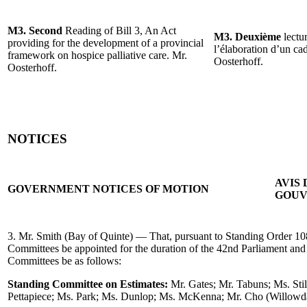
M3. Second
Reading of Bill 3, An Act
M3. Deuxième
lectu
providing for the development of a provincial
l’élaboration d’un cad
framework on hospice palliative care. Mr.
Oosterhoff.
Oosterhoff.
NOTICES
AVIS
GOVERNMENT NOTICES OF MOTION
GOU
3. Mr. Smith (Bay of Quinte) — That, pursuant to Standing Order 10
Committees be appointed for the duration of the 42nd Parliament and
Committees be as follows:
Standing Committee on Estimates:
Mr. Gates; Mr. Tabuns; Ms. Sti
Pettapiece; Ms. Park; Ms. Dunlop; Ms. McKenna; Mr. Cho (Willowdal