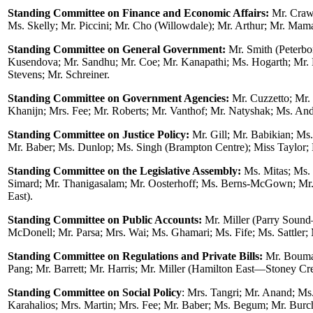
Standing Committee on Finance and Economic Affairs:
Mr. Craw
Ms. Skelly; Mr. Piccini; Mr. Cho (Willowdale); Mr. Arthur; Mr. Ma
Standing Committee on General Government:
Mr. Smith (Peterb
Kusendova; Mr. Sandhu; Mr. Coe; Mr. Kanapathi; Ms. Hogarth; Mr. 
Stevens; Mr. Schreiner.
Standing Committee on Government Agencies:
Mr. Cuzzetto; Mr. 
Khanijn; Mrs. Fee; Mr. Roberts; Mr. Vanthof; Mr. Natyshak; Ms. A
Standing Committee on Justice Policy:
Mr. Gill; Mr. Babikian; Ms
Mr. Baber; Ms. Dunlop; Ms. Singh (Brampton Centre); Miss Taylor;
Standing Committee on the Legislative Assembly:
Ms. Mitas; Ms.
Simard; Mr. Thanigasalam; Mr. Oosterhoff; Ms. Berns-McGown; Mr.
East).
Standing Committee on Public Accounts:
Mr. Miller (Parry Soun
McDonell; Mr. Parsa; Mrs. Wai; Ms. Ghamari; Ms. Fife; Ms. Sattler;
Standing Committee on Regulations and Private Bills:
Mr. Bouma;
Pang; Mr. Barrett; Mr. Harris; Mr. Miller (Hamilton East—Stoney Cr
Standing Committee on Social Policy
: Mrs. Tangri; Mr. Anand; Ms.
Karahalios; Mrs. Martin; Mrs. Fee; Mr. Baber; Ms. Begum; Mr. Burch