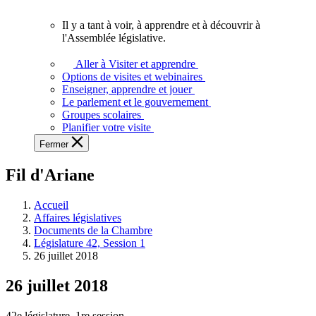
vous.
Il y a tant à voir, à apprendre et à découvrir à
Il
l'Assemblée législative.
y
a
Aller à Visiter et apprendre
tant
Options de visites et webinaires
à
Enseigner, apprendre et jouer
voir,
Le parlement et le gouvernement
à
Groupes scolaires
apprendre
Planifier votre visite
et
Fermer
à
découvrir
Fil d'Ariane
à
l'Assemblée
législative.
Accueil
Affaires législatives
Documents de la Chambre
Législature 42, Session 1
26 juillet 2018
26 juillet 2018
42e législature, 1re session