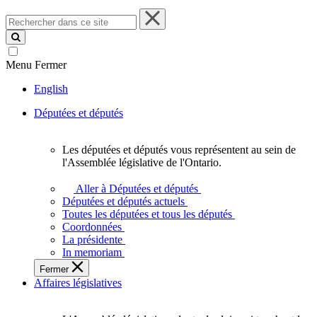
Rechercher
dans
ce
site
Menu
Fermer
English
Députées et députés
Les députées et députés vous représentent au sein de
Les
l'Assemblée législative de l'Ontario.
députées
et
Aller à Députées et députés
députés
Députées et députés actuels
vous
Toutes les députées et tous les députés
représentent
Coordonnées
au
La présidente
sein
In memoriam
de
Fermer
l'Assemblée
Affaires législatives
législative
de
l'Ontario.