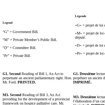
Légende
Legend
«G» = projet de loi
“G” = Government Bill.
«M» = projet de loi 
député.
“M” = Private Member’s Public Bill.
«D» = projet de loi 
“D” = Committee Bill.
«Pr» = projet de loi 
“Pr” = Private Bill.
G1. Second
Reading of Bill 1, An Act to
G1. Deuxième
lectur
perpetuate an ancient parliamentary right. Hon.
perpétuer un ancien d
Mr. Ford.
PRINTED.
IMPRIMÉ.
M3. Second
Reading of Bill 3, An Act
M3. Deuxième
lectur
providing for the development of a provincial
l’élaboration d’un cad
framework on hospice palliative care. Mr.