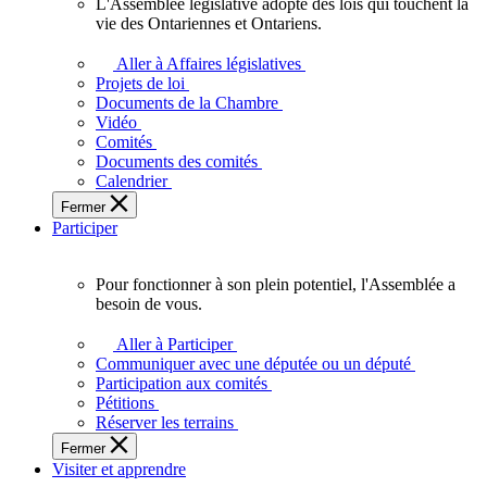
L'Assemblée législative adopte des lois qui touchent la
L'Assemblée
vie des Ontariennes et Ontariens.
législative
adopte
Aller à Affaires législatives
des
Projets de loi
lois
Documents de la Chambre
qui
Vidéo
touchent
Comités
la
Documents des comités
vie
Calendrier
des
Fermer
Ontariennes
Participer
et
Ontariens.
Pour fonctionner à son plein potentiel, l'Assemblée a
Pour
besoin de vous.
fonctionner
à
Aller à Participer
son
Communiquer avec une députée ou un député
plein
Participation aux comités
potentiel,
Pétitions
l'Assemblée
Réserver les terrains
a
Fermer
besoin
Visiter et apprendre
de