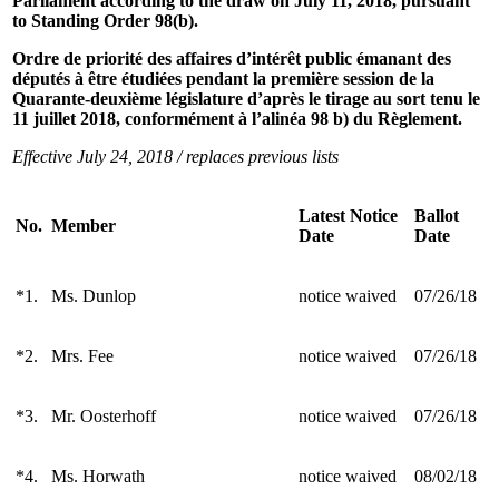
Parliament according to the draw on July 11, 2018, pursuant
to Standing Order 98(b).
Ordre de priorité des affaires d’intérêt public émanant des
députés à être étudiées pendant la première session de la
Quarante-deuxième législature d’après le tirage au sort tenu le
11 juillet 2018, conformément à l’alinéa 98 b) du Règlement.
Effective July 24, 2018 / replaces previous lists
Latest Notice
Ballot
No.
Member
Date
Date
*1.
Ms. Dunlop
notice waived
07/26/18
*2.
Mrs. Fee
notice waived
07/26/18
*3.
Mr. Oosterhoff
notice waived
07/26/18
*4.
Ms. Horwath
notice waived
08/02/18