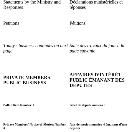
Statements by the Ministry and
Déclarations ministérielles et
Responses
réponses
Petitions
Pétitions
Today’s business continues on next
Suite des travaux du jour à la
page
page suivante
AFFAIRES D’INTÉRÊT
PRIVATE MEMBERS’
PUBLIC ÉMANANT DES
PUBLIC BUSINESS
DÉPUTÉS
Ballot Item Number 1
Billet de député numéro 1
Private Members’ Notice of Motion Number
Avis de motion numéro 4 émanant d’une
4
députée