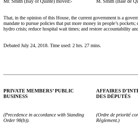
Mr. Smith (Bay of Quinte) moved:-
M. Smith (Baie de Qu
That, in the opinion of this House, the current government is a gover
mandate to pursue policies that put more money in people’s pockets; c
hydro crisis; reduce hospital wait times; and restore accountability an
Debated July 24, 2018. Time used: 2 hrs. 27 mins.
______________________________________________________
PRIVATE MEMBERS’ PUBLIC
AFFAIRES D’IN
BUSINESS
DES DÉPUTÉS
(Precedence in accordance with Standing
(Ordre de priorité co
Order 98(b)).
Règlement.)