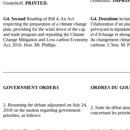
Oosterhoff.
IMPRIM
Oosterhoff.
PRINTED.
G4. Second
Reading of Bill 4, An Act
G4. Deuxième
lectur
respecting the preparation of a climate change
l’élaboration d’un pl
plan, providing for the wind down of the cap
prévoyant la liquida
and trade program and repealing the Climate
et d’échange et abrog
Change Mitigation and Low-carbon Economy
du changement climat
Act, 2016. Hon. Mr. Phillips.
carbone. L’hon. M. Ph
______________________________________________________
GOVERNMENT ORDERS
ORDRES DU GO
2. Resuming the debate adjourned on July 24,
2. Suite du débat ajou
2018 on the motion regarding government
concernant les priori
priorities, as follows: