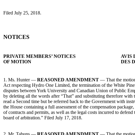
Filed July 25, 2018.
NOTICES
PRIVATE MEMBERS’ NOTICES
AVIS
OF MOTION
DES 
1. Ms. Hunter —
REASONED AMENDMENT
— That the motion
Act respecting Hydro One Limited, the termination of the White Pine
disputes between York University and Canadian Union of Public E
by deleting all the words after “That” and substituting therefore wit
read a Second time but be referred back to the Government with instruc
the House containing a full assessment of the compensation package, p
of contracts and permits, as well as the legal costs incurred to defend 
board of arbitration.” Filed July 17, 2018.
2. Mr. Tabuns —
REASONED AMENDMENT
— That the motion