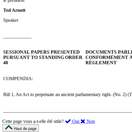
le président
Ted Arnott
Speaker
____________
SESSIONAL PAPERS PRESENTED
DOCUMENTS PARL
PURSUANT TO STANDING ORDER
CONFORMÉMENT À 
40
RÈGLEMENT
COMPENDIA:
Bill 1, An Act to perpetuate an ancient parliamentary right. (No. 2) (
______________________________________________________
,
,
Cette page vous a-t-elle été utile?
Oui
Non
cette
cette
Haut de page
page
page