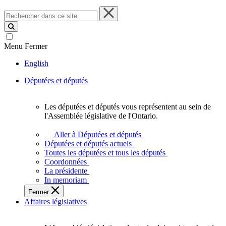
Rechercher
dans
ce
site
Menu
Fermer
English
Députées et députés
Les députées et députés vous représentent au sein de
Les
l'Assemblée législative de l'Ontario.
députées
et
Aller à Députées et députés
députés
Députées et députés actuels
vous
Toutes les députées et tous les députés
représentent
Coordonnées
au
La présidente
sein
In memoriam
de
Fermer
l'Assemblée
Affaires législatives
législative
de
l'Ontario.