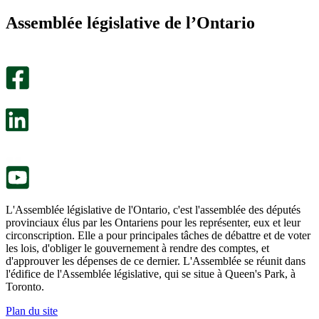
m’a
ne
Assemblée législative de l’Ontario
été
m’a
utile.
pas
Un
été
sondage
utile.
facultatif
Un
s’ouvre
sondage
dans
facultatif
un
s’ouvre
nouvel
dans
onglet.
un
nouvel
onglet.
L'Assemblée législative de l'Ontario, c'est l'assemblée des députés
provinciaux élus par les Ontariens pour les représenter, eux et leur
circonscription. Elle a pour principales tâches de débattre et de voter
les lois, d'obliger le gouvernement à rendre des comptes, et
d'approuver les dépenses de ce dernier. L'Assemblée se réunit dans
l'édifice de l'Assemblée législative, qui se situe à Queen's Park, à
Toronto.
Plan du site