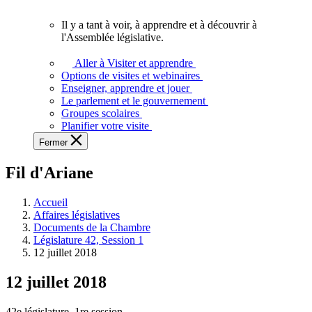
vous.
Il y a tant à voir, à apprendre et à découvrir à
Il
l'Assemblée législative.
y
a
Aller à Visiter et apprendre
tant
Options de visites et webinaires
à
Enseigner, apprendre et jouer
voir,
Le parlement et le gouvernement
à
Groupes scolaires
apprendre
Planifier votre visite
et
Fermer
à
découvrir
Fil d'Ariane
à
l'Assemblée
législative.
Accueil
Affaires législatives
Documents de la Chambre
Législature 42, Session 1
12 juillet 2018
12 juillet 2018
42e législature, 1re session