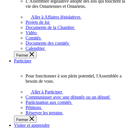
L'Assemblée législative adopte des lois qui touchent la
L'Assemblée
vie des Ontariennes et Ontariens.
législative
adopte
Aller à Affaires législatives
des
Projets de loi
lois
Documents de la Chambre
qui
Vidéo
touchent
Comités
la
Documents des comités
vie
Calendrier
des
Fermer
Ontariennes
Participer
et
Ontariens.
Pour fonctionner à son plein potentiel, l'Assemblée a
Pour
besoin de vous.
fonctionner
à
Aller à Participer
son
Communiquer avec une députée ou un député
plein
Participation aux comités
potentiel,
Pétitions
l'Assemblée
Réserver les terrains
a
Fermer
besoin
Visiter et apprendre
de