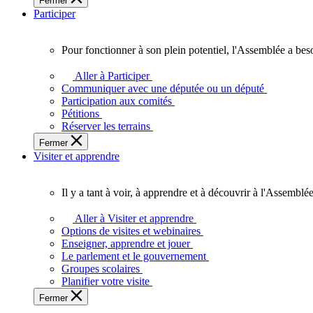
Fermer
des
Participer
Ontariennes
et
Ontariens.
Pour fonctionner à son plein potentiel, l'Assemblée a bes
Pour
fonctionner
Aller à Participer
à
Communiquer avec une députée ou un député
son
Participation aux comités
plein
Pétitions
potentiel,
Réserver les terrains
l'Assemblée
Fermer
a
Visiter et apprendre
besoin
de
vous.
Il y a tant à voir, à apprendre et à découvrir à l'Assemblée
Il
y
Aller à Visiter et apprendre
a
Options de visites et webinaires
tant
Enseigner, apprendre et jouer
à
Le parlement et le gouvernement
voir,
Groupes scolaires
à
Planifier votre visite
apprendre
Fermer
et