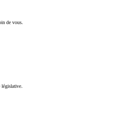
oin de vous.
 législative.