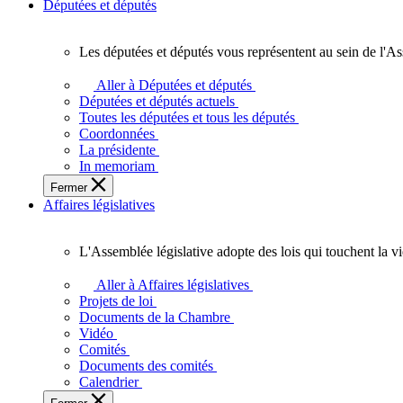
Députées et députés
Les députées et députés vous représentent au sein de l'As
Les
députées
Aller à Députées et députés
et
Députées et députés actuels
députés
Toutes les députées et tous les députés
vous
Coordonnées
représentent
La présidente
au
In memoriam
sein
Fermer
de
Affaires législatives
l'Assemblée
législative
de
L'Assemblée législative adopte des lois qui touchent la v
l'Ontario.
L'Assemblée
législative
Aller à Affaires législatives
adopte
Projets de loi
des
Documents de la Chambre
lois
Vidéo
qui
Comités
touchent
Documents des comités
la
Calendrier
vie