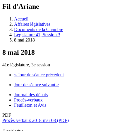
à
Fil d'Ariane
découvrir
à
l'Assemblée
Accueil
législative.
Affaires législatives
Documents de la Chambre
Législature 41, Session 3
8 mai 2018
8 mai 2018
41e législature, 3e session
<
Jour de séance précédent
Jour de séance suivant
>
Journal des débats
Procès-verbaux
Feuilleton et Avis
PDF
Procès-verbaux 2018-mai-08 (PDF)