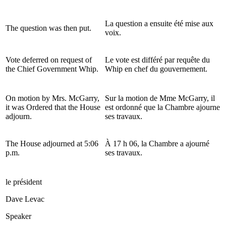
La question a ensuite été mise aux
The question was then put.
voix.
Vote deferred on request of
Le vote est différé par requête du
the Chief Government Whip.
Whip en chef du gouvernement.
On motion by Mrs. McGarry,
Sur la motion de Mme McGarry, il
it was Ordered that the House
est ordonné que la Chambre ajourne
adjourn.
ses travaux.
The House adjourned at 5:06
À 17 h 06, la Chambre a ajourné
p.m.
ses travaux.
le président
Dave Levac
Speaker