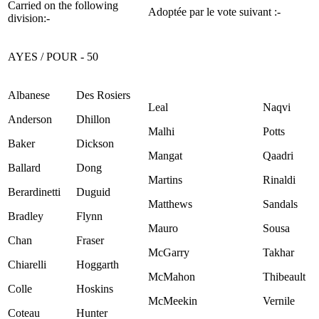
Carried on the following
Adoptée par le vote suivant :-
division:-
AYES / POUR - 50
Albanese
Des Rosiers
Leal
Naqvi
Anderson
Dhillon
Malhi
Potts
Baker
Dickson
Mangat
Qaadri
Ballard
Dong
Martins
Rinaldi
Berardinetti
Duguid
Matthews
Sandals
Bradley
Flynn
Mauro
Sousa
Chan
Fraser
McGarry
Takhar
Chiarelli
Hoggarth
McMahon
Thibeault
Colle
Hoskins
McMeekin
Vernile
Coteau
Hunter