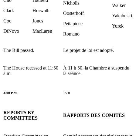
Cho
Hatfield
Nicholls
Walker
Clark
Horwath
Oosterhoff
Yakabuski
Coe
Jones
Pettapiece
Yurek
DiNovo
MacLaren
Romano
The Bill passed.
Le projet de loi est adopté.
The House recessed at 11:50
À 11 h 50, la Chambre a suspendu
a.m.
la séance.
3:00 P.M.
15 H
REPORTS BY
RAPPORTS DES COMITÉS
COMMITTEES