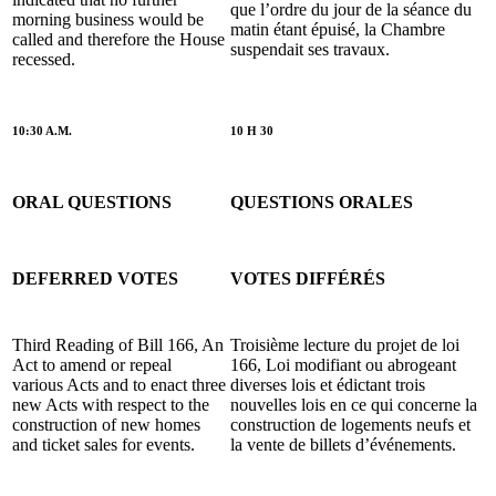
que l’ordre du jour de la séance du
morning business would be
matin étant épuisé, la Chambre
called and therefore the House
suspendait ses travaux.
recessed.
10:30 A.M.
10 H 30
ORAL QUESTIONS
QUESTIONS ORALES
DEFERRED VOTES
VOTES DIFFÉRÉS
Third Reading of Bill 166, An
Troisième lecture du projet de loi
Act to amend or repeal
166, Loi modifiant ou abrogeant
various Acts and to enact three
diverses lois et édictant trois
new Acts with respect to the
nouvelles lois en ce qui concerne la
construction of new homes
construction de logements neufs et
and ticket sales for events.
la vente de billets d’événements.