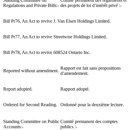
Standing Committee on
Comité permanent des règlements et
Regulations and Private Bills:-
des projets de loi d’intérêt privé :-
Bill Pr76, An Act to revive J. Van Elsen Holdings Limited.
Bill Pr77, An Act to revive Streetwise Holdings Limited.
Bill Pr78, An Act to revive 608524 Ontario Inc.
Rapport est fait sans propositions
Reported without amendment.
d’amendement.
Report adopted.
Rapport adopté.
Ordered for Second Reading.
Ordonné pour la deuxième lecture.
Standing Committee on Public
Comité permanent des comptes
Accounts:-
publics :-