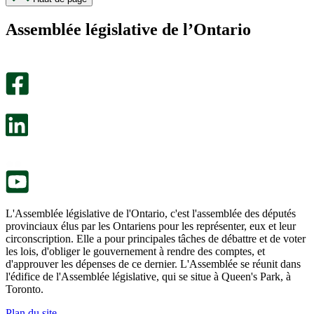
page
page
m’a
ne
Assemblée législative de l’Ontario
été
m’a
utile.
pas
Un
été
sondage
utile.
facultatif
Un
s’ouvre
sondage
dans
facultatif
un
s’ouvre
nouvel
dans
onglet.
un
nouvel
onglet.
L'Assemblée législative de l'Ontario, c'est l'assemblée des députés
provinciaux élus par les Ontariens pour les représenter, eux et leur
circonscription. Elle a pour principales tâches de débattre et de voter
les lois, d'obliger le gouvernement à rendre des comptes, et
d'approuver les dépenses de ce dernier. L'Assemblée se réunit dans
l'édifice de l'Assemblée législative, qui se situe à Queen's Park, à
Toronto.
Plan du site