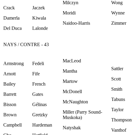
Milczyn
Wong
Crack
Jaczek
Moridi
Wynne
Damerla
Kiwala
Naidoo-Harris
Zimmer
Del Duca
Lalonde
NAYS / CONTRE - 43
MacLeod
Armstrong
Fedeli
Sattler
Mantha
Arnott
Fife
Scott
Martow
Bailey
French
Smith
McDonell
Barrett
Gates
Tabuns
McNaughton
Bisson
Gélinas
Taylor
Miller (Parry Sound-
Brown
Gretzky
Muskoka)
Thompson
Campbell
Hardeman
Natyshak
Vanthof