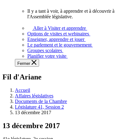
vous.
Il y a tant à voir, à apprendre et à découvrir à
Il
l'Assemblée législative.
y
a
Aller à Visiter et apprendre
tant
Options de visites et webinaires
à
Enseigner, apprendre et jouer
voir,
Le parlement et le gouvernement
à
Groupes scolaires
apprendre
Planifier votre visite
et
Fermer
à
découvrir
Fil d'Ariane
à
l'Assemblée
législative.
Accueil
Affaires législatives
Documents de la Chambre
Législature 41, Session 2
13 décembre 2017
13 décembre 2017
41e législature, 2e session