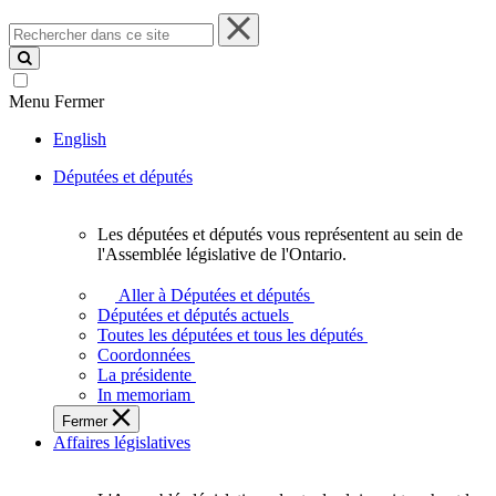
Rechercher
dans
ce
site
Menu
Fermer
English
Députées et députés
Les députées et députés vous représentent au sein de
Les
l'Assemblée législative de l'Ontario.
députées
et
Aller à Députées et députés
députés
Députées et députés actuels
vous
Toutes les députées et tous les députés
représentent
Coordonnées
au
La présidente
sein
In memoriam
de
Fermer
l'Assemblée
Affaires législatives
législative
de
l'Ontario.