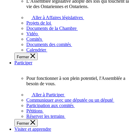
L'Assemblée législative adopte des lois qui touchent la
L'Assemblée
vie des Ontariennes et Ontariens.
législative
adopte
Aller à Affaires législatives
des
Projets de loi
lois
Documents de la Chambre
qui
Vidéo
touchent
Comités
la
Documents des comités
vie
Calendrier
des
Fermer
Ontariennes
Participer
et
Ontariens.
Pour fonctionner à son plein potentiel, l'Assemblée a
Pour
besoin de vous.
fonctionner
à
Aller à Participer
son
Communiquer avec une députée ou un député
plein
Participation aux comités
potentiel,
Pétitions
l'Assemblée
Réserver les terrains
a
Fermer
besoin
Visiter et apprendre
de