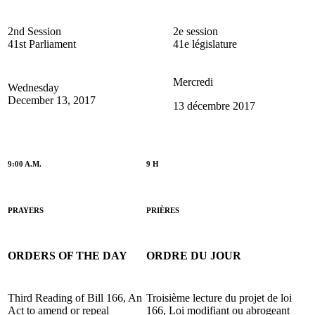
2nd Session
2e session
41st Parliament
41e législature
Mercredi
Wednesday
December 13, 2017
13 décembre 2017
9:00 A.M.
9 H
PRAYERS
PRIÈRES
ORDERS OF THE DAY
ORDRE DU JOUR
Third Reading of Bill 166, An
Troisième lecture du projet de loi
Act to amend or repeal
166, Loi modifiant ou abrogeant