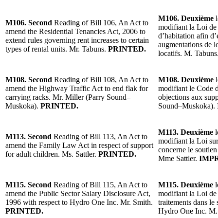
M106. Deuxième
l
M106. Second
Reading of Bill 106, An Act to
modifiant la Loi de
amend the Residential Tenancies Act, 2006 to
d’habitation afin d’
extend rules governing rent increases to certain
augmentations de lo
types of rental units. Mr. Tabuns.
PRINTED.
locatifs. M. Tabuns
M108. Second
Reading of Bill 108, An Act to
M108. Deuxième
l
amend the Highway Traffic Act to end flak for
modifiant le Code d
carrying racks. Mr. Miller (Parry Sound–
objections aux supp
Muskoka).
PRINTED.
Sound–Muskoka).
M113. Deuxième
l
M113. Second
Reading of Bill 113, An Act to
modifiant la Loi sur
amend the Family Law Act in respect of support
concerne le soutien
for adult children. Ms. Sattler.
PRINTED.
Mme Sattler.
IMP
M115. Second
Reading of Bill 115, An Act to
M115. Deuxième
l
amend the Public Sector Salary Disclosure Act,
modifiant la Loi de
1996 with respect to Hydro One Inc. Mr. Smith.
traitements dans le
PRINTED.
Hydro One Inc. M.