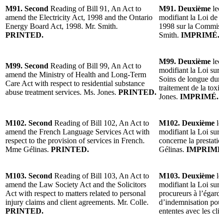
M91. Second
Reading of Bill 91, An Act to
M91. Deuxième
le
amend the Electricity Act, 1998 and the Ontario
modifiant la Loi de 
Energy Board Act, 1998. Mr. Smith.
1998 sur la Commis
PRINTED.
Smith.
IMPRIMÉ
M99. Deuxième
le
M99. Second
Reading of Bill 99, An Act to
modifiant la Loi sur
amend the Ministry of Health and Long-Term
Soins de longue dur
Care Act with respect to residential substance
traitement de la t
abuse treatment services. Ms. Jones.
PRINTED.
Jones.
IMPRIMÉ.
M102. Second
Reading of Bill 102, An Act to
M102. Deuxième
l
amend the French Language Services Act with
modifiant la Loi sur
respect to the provision of services in French.
concerne la prestat
Mme Gélinas.
PRINTED.
Gélinas.
IMPRIM
M103. Second
Reading of Bill 103, An Act to
M103. Deuxième
l
amend the Law Society Act and the Solicitors
modifiant la Loi sur
Act with respect to matters related to personal
procureurs à l’égar
injury claims and client agreements. Mr. Colle.
d’indemnisation pou
PRINTED.
ententes avec les cl