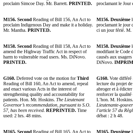
proclaim Simcoe Day. Mr. Barrett.
PRINTED.
proclamant le Jour
M156. Second
Reading of Bill 156, An Act to
M156. Deuxième
l
proclaim Indigenous Day and make it a holiday.
proclamant le jour 
Mr. Mantha.
PRINTED.
ci un jour férié. M
M158. Second
Reading of Bill 158, An Act to
M158. Deuxième
l
amend the Highway Traffic Act in respect of
modifiant le Code 
harm to vulnerable road users. Ms. DiNovo.
causés aux usagers
PRINTED.
DiNovo.
IMPRIM
G160.
Deferred vote on the motion for
Third
G160.
Vote différé
Reading of Bill 160, An Act to amend, repeal
lecture du projet de
and enact various Acts in the interest of
abroger et à édicter
strengthening quality and accountability for
renforcer la qualité 
patients. Hon. Mr. Hoskins.
The Lieutenant
L’hon. M. Hoskins
Governor’s recommendation, pursuant to S.O.
Lieutenante-gouver
57, has been received.
REPRINTED.
Time
l’article 57 du Règ
used: 2 hrs. 48 mins.
débat : 2 h 48.
M165. Second
Reading of Bill 165, An Act to
M165. Deuxième
l