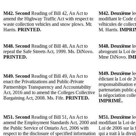
M42. Second
Reading of Bill 42, An Act to
M42. Deuxième
le
amend the Highway Traffic Act with respect to
modifiant le Code d
waste collection vehicles and snow plows. Mr.
véhicules de collect
Harris.
PRINTED.
M. Harris.
IMPRI
M48. Second
Reading of Bill 48, An Act to
M48. Deuxième
le
repeal the Safe Streets Act, 1999. Ms. DiNovo.
abrogeant la Loi de 
PRINTED.
Mme DiNovo.
IM
M49. Deuxième
le
M49. Second
Reading of Bill 49, An Act to
édictant la Loi de 2
enact the Privatizations and Public-Private
responsabilisation e
Partnerships Transparency and Accountability
partenariats public-
Act, 2016 and to amend the Colleges Collective
la négociation coll
Bargaining Act, 2008. Ms. Fife.
PRINTED.
IMPRIMÉ.
M51. Second
Reading of Bill 51, An Act to
M51. Deuxième
le
amend the Employment Standards Act, 2000 and
modifiant la Loi de
the Public Service of Ontario Act, 2006 with
Loi de 2006 sur la 
respect to the disclosure of specified information
qui a trait à la div