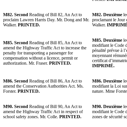
M82. Second
Reading of Bill 82, An Act to
M82. Deuxième
le
proclaim Lawren Harris Day. Mr. Dong and Mr.
proclamant le Jour
Walker.
PRINTED.
Walker.
IMPRIMÉ
M85. Deuxième
le
M85. Second
Reading of Bill 85, An Act to
modifiant le Code d
amend the Highway Traffic Act to increase the
pénalité prévue à l
penalty for transporting a passenger for
moyennant rémunéra
compensation without a licence, permit or
certificat d’immatri
authorization. Mr. Fraser.
PRINTED.
IMPRIMÉ.
M86. Second
Reading of Bill 86, An Act to
M86. Deuxième
le
amend the Conservation Authorities Act. Ms.
modifiant la Loi sur
Forster.
PRINTED.
nature. Mme Forste
M90. Second
Reading of Bill 90, An Act to
M90. Deuxième
le
amend the Highway Traffic Act in respect of
modifiant le Code d
school safety zones. Mr. Colle.
PRINTED.
zones de sécurité s