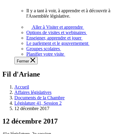
vous.
Il y a tant à voir, à apprendre et à découvrir à
Il
l'Assemblée législative.
y
a
Aller à Visiter et apprendre
tant
Options de visites et webinaires
à
Enseigner, apprendre et jouer
voir,
Le parlement et le gouvernement
à
Groupes scolaires
apprendre
Planifier votre visite
et
Fermer
à
découvrir
Fil d'Ariane
à
l'Assemblée
législative.
Accueil
Affaires législatives
Documents de la Chambre
Législature 41, Session 2
12 décembre 2017
12 décembre 2017
41e législature, 2e session