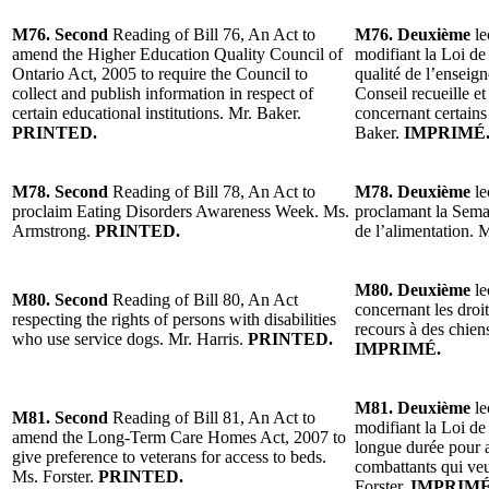
M76. Second
Reading of Bill 76, An Act to
M76. Deuxième
le
amend the Higher Education Quality Council of
modifiant la Loi de
Ontario Act, 2005 to require the Council to
qualité de l’enseig
collect and publish information in respect of
Conseil recueille e
certain educational institutions. Mr. Baker.
concernant certain
PRINTED.
Baker.
IMPRIMÉ
M78. Second
Reading of Bill 78, An Act to
M78. Deuxième
le
proclaim Eating Disorders Awareness Week. Ms.
proclamant la Semai
Armstrong.
PRINTED.
de l’alimentation.
M80. Deuxième
le
M80. Second
Reading of Bill 80, An Act
concernant les droi
respecting the rights of persons with disabilities
recours à des chien
who use service dogs. Mr. Harris.
PRINTED.
IMPRIMÉ.
M81. Deuxième
le
M81. Second
Reading of Bill 81, An Act to
modifiant la Loi de
amend the Long-Term Care Homes Act, 2007 to
longue durée pour a
give preference to veterans for access to beds.
combattants qui veu
Ms. Forster.
PRINTED.
Forster.
IMPRIMÉ