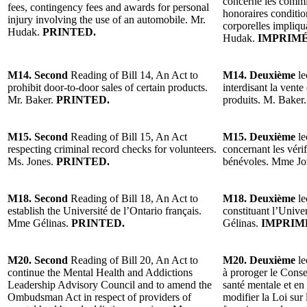
concerne les commi
fees, contingency fees and awards for personal
honoraires conditio
injury involving the use of an automobile. Mr.
corporelles impliqu
Hudak.
PRINTED.
Hudak.
IMPRIMÉ
M14. Second
Reading of Bill 14, An Act to
M14. Deuxième
le
prohibit door-to-door sales of certain products.
interdisant la vente
Mr. Baker.
PRINTED.
produits. M. Baker
M15. Second
Reading of Bill 15, An Act
M15. Deuxième
le
respecting criminal record checks for volunteers.
concernant les vérif
Ms. Jones.
PRINTED.
bénévoles. Mme Jo
M18. Second
Reading of Bill 18, An Act to
M18. Deuxième
le
establish the Université de l’Ontario français.
constituant l’Unive
Mme Gélinas.
PRINTED.
Gélinas.
IMPRIM
M20. Second
Reading of Bill 20, An Act to
M20. Deuxième
le
continue the Mental Health and Addictions
à proroger le Consei
Leadership Advisory Council and to amend the
santé mentale et en 
Ombudsman Act in respect of providers of
modifier la Loi sur