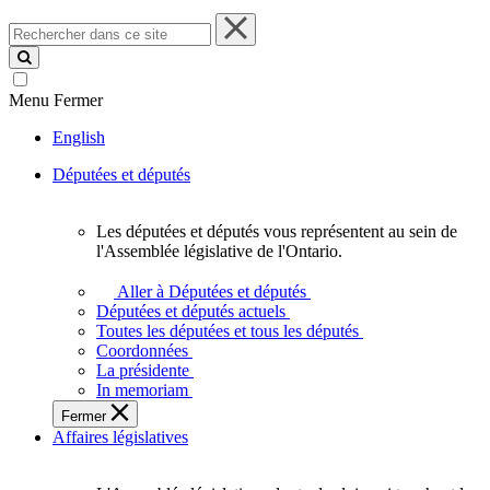
Rechercher
dans
ce
site
Menu
Fermer
English
Députées et députés
Les députées et députés vous représentent au sein de
Les
l'Assemblée législative de l'Ontario.
députées
et
Aller à Députées et députés
députés
Députées et députés actuels
vous
Toutes les députées et tous les députés
représentent
Coordonnées
au
La présidente
sein
In memoriam
de
Fermer
l'Assemblée
Affaires législatives
législative
de
l'Ontario.