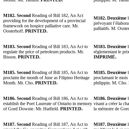
M182. Second
Reading of Bill 182, An Act
M182. Deuxième
l
providing for the development of a provincial
prévoyant l’élabora
framework on hospice palliative care. Mr.
palliatifs. M. Ooste
Oosterhoff.
PRINTED.
M183. Second
Reading of Bill 183, An Act to
M183. Deuxième
l
regulate the price of petroleum products. Mr.
réglementant le prix
Bisson.
PRINTED.
IMPRIMÉ.
M185. Second
Reading of Bill 185, An Act to
M185. Deuxième
l
proclaim the month of June as Filipino Heritage
proclamant le mois
Month. Mr. Cho.
PRINTED.
philippin. M. Cho.
M186. Second
Reading of Bill 186, An Act to
M186. Deuxième
l
establish the Poet Laureate of Ontario in memory
visant a créer la ch
of Gord Downie. Mr. Hatfield.
PRINTED.
la mémoire de Gor
M187. Second
Reading of Bill 187, An Act to
M187. Deuxième
l