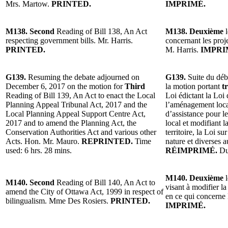
Mrs. Martow.
PRINTED.
IMPRIMÉ.
M138. Second
Reading of Bill 138, An Act
M138. Deuxième
l
respecting government bills. Mr. Harris.
concernant les pro
PRINTED.
M. Harris.
IMPRI
G139.
Resuming the debate adjourned on
G139.
Suite du déb
December 6, 2017 on the motion for
Third
la motion portant
t
Reading of Bill 139, An Act to enact the Local
Loi édictant la Loi
Planning Appeal Tribunal Act, 2017 and the
l’aménagement local
Local Planning Appeal Support Centre Act,
d’assistance pour 
2017 and to amend the Planning Act, the
local et modifiant 
Conservation Authorities Act and various other
territoire, la Loi su
Acts. Hon. Mr. Mauro.
REPRINTED.
Time
nature et diverses 
used: 6 hrs. 28 mins.
RÉIMPRIMÉ.
Du
M140. Deuxième
l
M140. Second
Reading of Bill 140, An Act to
visant à modifier l
amend the City of Ottawa Act, 1999 in respect of
en ce qui concerne
bilingualism. Mme Des Rosiers.
PRINTED.
IMPRIMÉ.