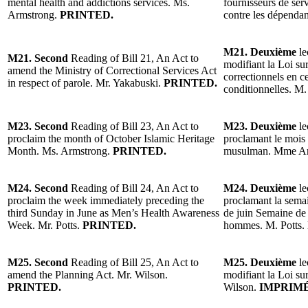
mental health and addictions services. Ms.
fournisseurs de serv
Armstrong.
PRINTED.
contre les dépend
M21. Deuxième
le
M21. Second
Reading of Bill 21, An Act to
modifiant la Loi sur
amend the Ministry of Correctional Services Act
correctionnels en ce
in respect of parole. Mr. Yakabuski.
PRINTED.
conditionnelles. M
M23. Second
Reading of Bill 23, An Act to
M23. Deuxième
le
proclaim the month of October Islamic Heritage
proclamant le mois
Month. Ms. Armstrong.
PRINTED.
musulman. Mme A
M24. Second
Reading of Bill 24, An Act to
M24. Deuxième
le
proclaim the week immediately preceding the
proclamant la sema
third Sunday in June as Men’s Health Awareness
de juin Semaine de l
Week. Mr. Potts.
PRINTED.
hommes. M. Potts.
M25. Second
Reading of Bill 25, An Act to
M25. Deuxième
le
amend the Planning Act. Mr. Wilson.
modifiant la Loi su
PRINTED.
Wilson.
IMPRIMÉ