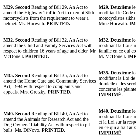
M29. Second
Reading of Bill 29, An Act to
M29. Deuxième
le
amend the Highway Traffic Act to exempt Sikh
modifiant le Code d
motorcyclists from the requirement to wear a
motocyclistes sikhs
helmet. Ms. Horwath.
PRINTED.
Mme Horwath.
IM
M32. Second
Reading of Bill 32, An Act to
M32. Deuxième
le
amend the Child and Family Services Act with
modifiant la Loi sur
respect to children 16 years of age and older. Mr.
famille en ce qui co
McDonell.
PRINTED.
M. McDonell.
IM
M35. Deuxième
le
M35. Second
Reading of Bill 35, An Act to
modifiant la Loi de
amend the Home Care and Community Services
domicile et les ser
Act, 1994 with respect to complaints and
concerne les plaint
appeals. Mrs. Gretzky.
PRINTED.
IMPRIMÉ.
M40. Deuxième
le
M40. Second
Reading of Bill 40, An Act to
modifiant la Loi su
amend the Animals for Research Act and the
et la Loi sur la res
Dog Owners’ Liability Act with respect to pit
en ce qui a trait a
bulls. Ms. DiNovo.
PRINTED.
IMPRIMÉ.