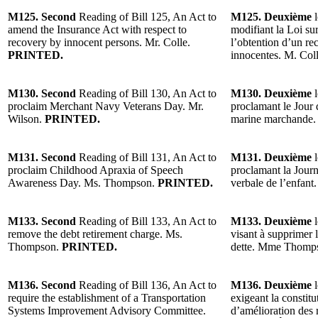
M125. Second
Reading of Bill 125, An Act to
M125. Deuxième
l
amend the Insurance Act with respect to
modifiant la Loi su
recovery by innocent persons. Mr. Colle.
l’obtention d’un r
PRINTED.
innocentes. M. Col
M130. Second
Reading of Bill 130, An Act to
M130. Deuxième
l
proclaim Merchant Navy Veterans Day. Mr.
proclamant le Jour 
Wilson.
PRINTED.
marine marchande.
M131. Second
Reading of Bill 131, An Act to
M131. Deuxième
l
proclaim Childhood Apraxia of Speech
proclamant la Journé
Awareness Day. Ms. Thompson.
PRINTED.
verbale de l’enfa
M133. Second
Reading of Bill 133, An Act to
M133. Deuxième
l
remove the debt retirement charge. Ms.
visant à supprimer 
Thompson.
PRINTED.
dette. Mme Thomp
M136. Second
Reading of Bill 136, An Act to
M136. Deuxième
l
require the establishment of a Transportation
exigeant la constitu
Systems Improvement Advisory Committee.
d’amélioration des