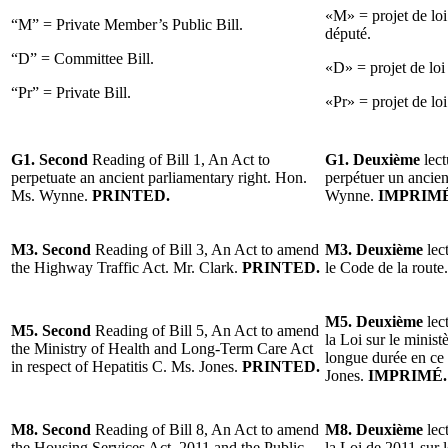
«M» = projet de loi
“M” = Private Member’s Public Bill.
député.
“D” = Committee Bill.
«D» = projet de loi
“Pr” = Private Bill.
«Pr» = projet de loi
G1. Second
Reading of Bill 1, An Act to
G1. Deuxième
lect
perpetuate an ancient parliamentary right. Hon.
perpétuer un ancie
Ms. Wynne.
PRINTED.
Wynne.
IMPRIMÉ
M3. Second
Reading of Bill 3, An Act to amend
M3. Deuxième
lect
the Highway Traffic Act. Mr. Clark.
PRINTED.
le Code de la route
M5. Deuxième
lect
M5. Second
Reading of Bill 5, An Act to amend
la Loi sur le minist
the Ministry of Health and Long-Term Care Act
longue durée en ce
in respect of Hepatitis C. Ms. Jones.
PRINTED.
Jones.
IMPRIMÉ.
M8. Second
Reading of Bill 8, An Act to amend
M8. Deuxième
lect
the Housing Services Act, 2011 and the Public
la Loi de 2011 sur 