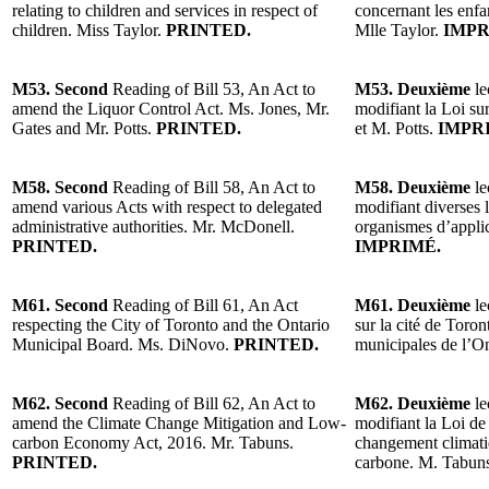
relating to children and services in respect of
concernant les enfan
children. Miss Taylor.
PRINTED.
Mlle Taylor.
IMPR
M53. Second
Reading of Bill 53, An Act to
M53. Deuxième
le
amend the Liquor Control Act. Ms. Jones, Mr.
modifiant la Loi su
Gates and Mr. Potts.
PRINTED.
et M. Potts.
IMPR
M58. Second
Reading of Bill 58, An Act to
M58. Deuxième
le
amend various Acts with respect to delegated
modifiant diverses 
administrative authorities. Mr. McDonell.
organismes d’appli
PRINTED.
IMPRIMÉ.
M61. Second
Reading of Bill 61, An Act
M61. Deuxième
le
respecting the City of Toronto and the Ontario
sur la cité de Toro
Municipal Board. Ms. DiNovo.
PRINTED.
municipales de l’
M62. Second
Reading of Bill 62, An Act to
M62. Deuxième
le
amend the Climate Change Mitigation and Low-
modifiant la Loi de
carbon Economy Act, 2016. Mr. Tabuns.
changement climati
PRINTED.
carbone. M. Tabun