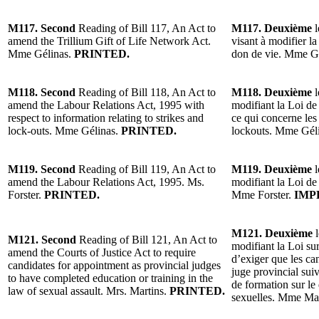
M117. Second
Reading of Bill 117, An Act to
M117. Deuxième
l
amend the Trillium Gift of Life Network Act.
visant à modifier la
Mme Gélinas.
PRINTED.
don de vie. Mme G
M118. Second
Reading of Bill 118, An Act to
M118. Deuxième
l
amend the Labour Relations Act, 1995 with
modifiant la Loi de 
respect to information relating to strikes and
ce qui concerne les
lock-outs. Mme Gélinas.
PRINTED.
lockouts. Mme Gél
M119. Second
Reading of Bill 119, An Act to
M119. Deuxième
l
amend the Labour Relations Act, 1995. Ms.
modifiant la Loi de 
Forster.
PRINTED.
Mme Forster.
IMP
M121. Deuxième
l
M121. Second
Reading of Bill 121, An Act to
modifiant la Loi sur
amend the Courts of Justice Act to require
d’exiger que les c
candidates for appointment as provincial judges
juge provincial su
to have completed education or training in the
de formation sur le 
law of sexual assault. Mrs. Martins.
PRINTED.
sexuelles. Mme Ma