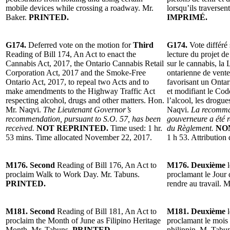
mobile devices while crossing a roadway. Mr.
lorsqu’ils traversen
Baker.
PRINTED.
IMPRIMÉ.
G174.
Deferred vote on the motion for
Third
G174.
Vote différé
Reading of Bill 174, An Act to enact the
lecture du projet de
Cannabis Act, 2017, the Ontario Cannabis Retail
sur le cannabis, la 
Corporation Act, 2017 and the Smoke-Free
ontarienne de vente
Ontario Act, 2017, to repeal two Acts and to
favorisant un Ontar
make amendments to the Highway Traffic Act
et modifiant le Cod
respecting alcohol, drugs and other matters. Hon.
l’alcool, les drogue
Mr. Naqvi.
The Lieutenant Governor’s
Naqvi.
La recomman
recommendation, pursuant to S.O. 57, has been
gouverneure a été r
received.
NOT REPRINTED.
Time used: 1 hr.
du Règlement.
NO
53 mins. Time allocated November 22, 2017.
1 h 53. Attributio
M176. Second
Reading of Bill 176, An Act to
M176. Deuxième
l
proclaim Walk to Work Day. Mr. Tabuns.
proclamant le Jour
PRINTED.
rendre au travail. 
M181. Second
Reading of Bill 181, An Act to
M181. Deuxième
l
proclaim the Month of June as Filipino Heritage
proclamant le mois
Month. Mr. Tabuns.
PRINTED.
philippin. M. Tabu