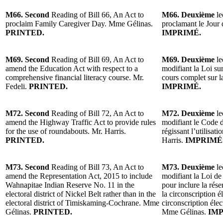
M66. Second
Reading of Bill 66, An Act to
M66. Deuxième
le
proclaim Family Caregiver Day. Mme Gélinas.
proclamant le Jour 
PRINTED.
IMPRIMÉ.
M69. Second
Reading of Bill 69, An Act to
M69. Deuxième
le
amend the Education Act with respect to a
modifiant la Loi su
comprehensive financial literacy course. Mr.
cours complet sur la
Fedeli.
PRINTED.
IMPRIMÉ.
M72. Second
Reading of Bill 72, An Act to
M72. Deuxième
le
amend the Highway Traffic Act to provide rules
modifiant le Code d
for the use of roundabouts. Mr. Harris.
régissant l’utilisati
PRINTED.
Harris.
IMPRIMÉ
M73. Second
Reading of Bill 73, An Act to
M73. Deuxième
le
amend the Representation Act, 2015 to include
modifiant la Loi de 
Wahnapitae Indian Reserve No. 11 in the
pour inclure la rés
electoral district of Nickel Belt rather than in the
la circonscription é
electoral district of Timiskaming-Cochrane. Mme
circonscription él
Gélinas.
PRINTED.
Mme Gélinas.
IMP