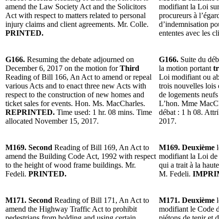
amend the Law Society Act and the Solicitors
modifiant la Loi sur
Act with respect to matters related to personal
procureurs à l’égar
injury claims and client agreements. Mr. Colle.
d’indemnisation pou
PRINTED.
ententes avec les cl
G166.
Resuming the debate adjourned on
G166.
Suite du déb
December 6, 2017 on the motion for
Third
la motion portant
t
Reading of Bill 166, An Act to amend or repeal
Loi modifiant ou ab
various Acts and to enact three new Acts with
trois nouvelles lois
respect to the construction of new homes and
de logements neufs 
ticket sales for events. Hon. Ms. MacCharles.
L’hon. Mme MacCh
REPRINTED.
Time used: 1 hr. 08 mins. Time
débat : 1 h 08. Att
allocated November 15, 2017.
2017.
M169. Second
Reading of Bill 169, An Act to
M169. Deuxième
l
amend the Building Code Act, 1992 with respect
modifiant la Loi de
to the height of wood frame buildings. Mr.
qui a trait à la hau
Fedeli.
PRINTED.
M. Fedeli.
IMPRI
M171. Second
Reading of Bill 171, An Act to
M171. Deuxième
l
amend the Highway Traffic Act to prohibit
modifiant le Code de
pedestrians from holding and using certain
piétons de tenir et 