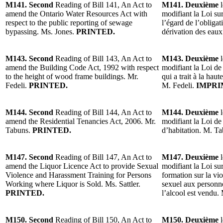
M141. Second
Reading of Bill 141, An Act to
M141. Deuxième
l
amend the Ontario Water Resources Act with
modifiant la Loi sur
respect to the public reporting of sewage
l’égard de l’obligat
bypassing. Ms. Jones.
PRINTED.
dérivation des eau
M143. Second
Reading of Bill 143, An Act to
M143. Deuxième
l
amend the Building Code Act, 1992 with respect
modifiant la Loi de
to the height of wood frame buildings. Mr.
qui a trait à la hau
Fedeli.
PRINTED.
M. Fedeli.
IMPRI
M144. Second
Reading of Bill 144, An Act to
M144. Deuxième
l
amend the Residential Tenancies Act, 2006. Mr.
modifiant la Loi de
Tabuns.
PRINTED.
d’habitation. M. T
M147. Second
Reading of Bill 147, An Act to
M147. Deuxième
l
amend the Liquor Licence Act to provide Sexual
modifiant la Loi sur
Violence and Harassment Training for Persons
formation sur la vio
Working where Liquor is Sold. Ms. Sattler.
sexuel aux personne
PRINTED.
l’alcool est vendu.
M150. Second
Reading of Bill 150, An Act to
M150. Deuxième
l