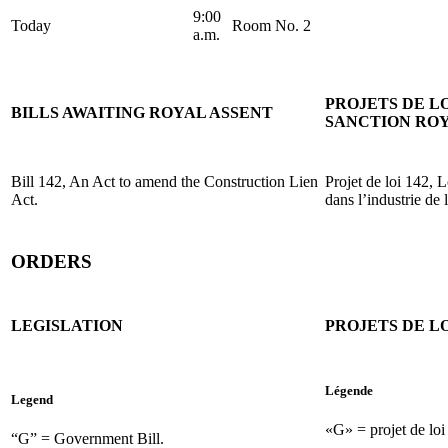
9:00
Today
Room No. 2
a.m.
PROJETS DE L
BILLS AWAITING ROYAL ASSENT
SANCTION RO
Bill 142, An Act to amend the Construction Lien
Projet de loi 142, L
Act.
dans l’industrie de 
ORDERS
LEGISLATION
PROJETS DE L
Légende
Legend
«G» = projet de lo
“G” = Government Bill.