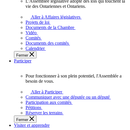
L'Assemblée législative adopte des lois qui touchent la
L'Assemblée
vie des Ontariennes et Ontariens.
législative
adopte
Aller à Affaires législatives
des
Projets de loi
lois
Documents de la Chambre
qui
Vidéo
touchent
Comités
la
Documents des comités
vie
Calendrier
des
Fermer
Ontariennes
Participer
et
Ontariens.
Pour fonctionner à son plein potentiel, l'Assemblée a
Pour
besoin de vous.
fonctionner
à
Aller à Participer
son
Communiquer avec une députée ou un député
plein
Participation aux comités
potentiel,
Pétitions
l'Assemblée
Réserver les terrains
a
Fermer
besoin
Visiter et apprendre
de