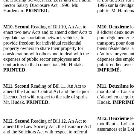
Sector Salary Disclosure Act, 1996. Mr.
1996 sur la divulgat
Hardeman.
PRINTED.
public. M. Hardem
M10. Second
Reading of Bill 10, An Act to
M10. Deuxième
le
enact two new Acts and to amend other Acts to
à édicter deux nouve
regulate transportation network vehicles, to
pour réglementer l
provide freedom for individual residential
transport, pour donn
property owners to share their property for
biens résidentiels l
consideration with others and to deal with the
d’autres moyennant 
expenses of public sector employees and
dépenses des emplo
contractors in that connection. Mr. Hudak.
public en lien avec
PRINTED.
IMPRIMÉ.
M11. Second
Reading of Bill 11, An Act to
M11. Deuxième
le
amend the Liquor Control Act and the Liquor
modifiant la Loi sur
Licence Act with respect to the sale of spirits.
d’alcool en ce qui 
Mr. Hudak.
PRINTED.
Hudak.
IMPRIMÉ
M12. Deuxième
le
M12. Second
Reading of Bill 12, An Act to
modifiant la Loi sur
amend the Law Society Act, the Insurance Act
assurances et la Loi
and the Solicitors Act with respect to referral