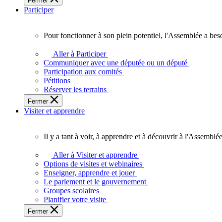
Fermer
des
Participer
Ontariennes
et
Ontariens.
Pour fonctionner à son plein potentiel, l'Assemblée a bes
Pour
fonctionner
Aller à Participer
à
Communiquer avec une députée ou un député
son
Participation aux comités
plein
Pétitions
potentiel,
Réserver les terrains
l'Assemblée
Fermer
a
Visiter et apprendre
besoin
de
vous.
Il y a tant à voir, à apprendre et à découvrir à l'Assemblée
Il
y
Aller à Visiter et apprendre
a
Options de visites et webinaires
tant
Enseigner, apprendre et jouer
à
Le parlement et le gouvernement
voir,
Groupes scolaires
à
Planifier votre visite
apprendre
Fermer
et