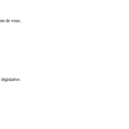
oin de vous.
 législative.