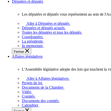
Députées et députés
Les députées et députés vous représentent au sein de l'As
Les
députées
Aller à Députées et députés
et
Députées et députés actuels
députés
Toutes les députées et tous les députés
vous
Coordonnées
représentent
La présidente
au
In memoriam
sein
Fermer
de
Affaires législatives
l'Assemblée
législative
de
L'Assemblée législative adopte des lois qui touchent la v
l'Ontario.
L'Assemblée
législative
Aller à Affaires législatives
adopte
Projets de loi
des
Documents de la Chambre
lois
Vidéo
qui
Comités
touchent
Documents des comités
la
Calendrier
vie