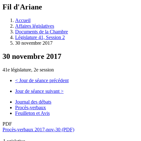
à
Fil d'Ariane
découvrir
à
l'Assemblée
Accueil
législative.
Affaires législatives
Documents de la Chambre
Législature 41, Session 2
30 novembre 2017
30 novembre 2017
41e législature, 2e session
<
Jour de séance précédent
Jour de séance suivant
>
Journal des débats
Procès-verbaux
Feuilleton et Avis
PDF
Procès-verbaux 2017-nov-30 (PDF)