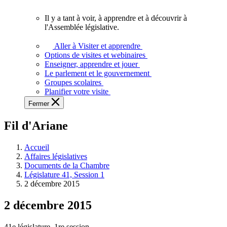
vous.
Il y a tant à voir, à apprendre et à découvrir à
Il
l'Assemblée législative.
y
a
Aller à Visiter et apprendre
tant
Options de visites et webinaires
à
Enseigner, apprendre et jouer
voir,
Le parlement et le gouvernement
à
Groupes scolaires
apprendre
Planifier votre visite
et
Fermer
à
découvrir
Fil d'Ariane
à
l'Assemblée
législative.
Accueil
Affaires législatives
Documents de la Chambre
Législature 41, Session 1
2 décembre 2015
2 décembre 2015
41e législature, 1re session