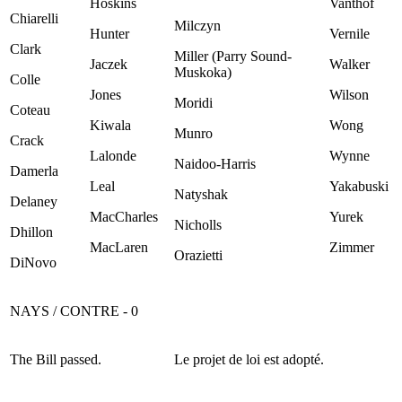
Hoskins
Vanthof
Chiarelli
Milczyn
Hunter
Vernile
Clark
Miller (Parry Sound-
Jaczek
Walker
Muskoka)
Colle
Jones
Wilson
Moridi
Coteau
Kiwala
Wong
Munro
Crack
Lalonde
Wynne
Naidoo-Harris
Damerla
Leal
Yakabuski
Natyshak
Delaney
MacCharles
Yurek
Nicholls
Dhillon
MacLaren
Zimmer
Orazietti
DiNovo
NAYS / CONTRE - 0
The Bill passed.
Le projet de loi est adopté.