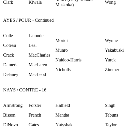
Clark
Kiwala
Wong
Muskoka)
AYES / POUR - Continued
Colle
Lalonde
Moridi
Wynne
Coteau
Leal
Munro
Yakabuski
Crack
MacCharles
Naidoo-Harris
Yurek
Damerla
MacLaren
Nicholls
Zimmer
Delaney
MacLeod
NAYS / CONTRE - 16
Armstrong
Forster
Hatfield
Singh
Bisson
French
Mantha
Tabuns
DiNovo
Gates
Natyshak
Taylor