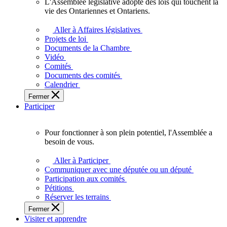
L'Assemblée législative adopte des lois qui touchent la
L'Assemblée
vie des Ontariennes et Ontariens.
législative
adopte
Aller à Affaires législatives
des
Projets de loi
lois
Documents de la Chambre
qui
Vidéo
touchent
Comités
la
Documents des comités
vie
Calendrier
des
Fermer
Ontariennes
Participer
et
Ontariens.
Pour fonctionner à son plein potentiel, l'Assemblée a
Pour
besoin de vous.
fonctionner
à
Aller à Participer
son
Communiquer avec une députée ou un député
plein
Participation aux comités
potentiel,
Pétitions
l'Assemblée
Réserver les terrains
a
Fermer
besoin
Visiter et apprendre
de