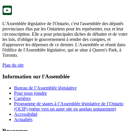
nouvel
onglet.
L'Assemblée législative de l'Ontario, c'est l'assemblée des députés
provinciaux élus par les Ontariens pour les représenter, eux et leur
circonscription. Elle a pour principales tâches de débattre et de voter
les lois, d'obliger le gouvernement à rendre des comptes, et
d'approuver les dépenses de ce dernier. L'Assemblée se réunit dans
l'édifice de l'Assemblée législative, qui se situe à Queen's Park, à
Toronto.
Plan du site
Information sur l'Assemblée
Bureau de l’Assemblée législative
Pour nous joindre
Carrières
Programme de stages à l’Assemblée législative de l’Ontario
(OLIP) (mène vers un autre site en anglais uniquement)
Accessibilité
Actualités
Ressources