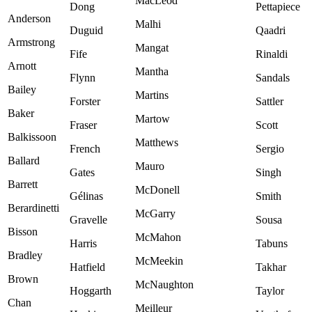
MacLeod
Dong
Pettapiece
Anderson
Malhi
Duguid
Qaadri
Armstrong
Mangat
Fife
Rinaldi
Arnott
Mantha
Flynn
Sandals
Bailey
Martins
Forster
Sattler
Baker
Martow
Fraser
Scott
Balkissoon
Matthews
French
Sergio
Ballard
Mauro
Gates
Singh
Barrett
McDonell
Gélinas
Smith
Berardinetti
McGarry
Gravelle
Sousa
Bisson
McMahon
Harris
Tabuns
Bradley
McMeekin
Hatfield
Takhar
Brown
McNaughton
Hoggarth
Taylor
Chan
Meilleur