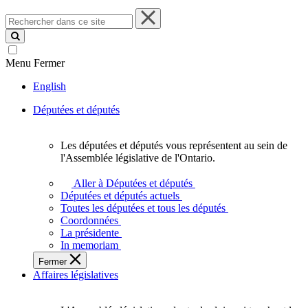
Rechercher
dans
ce
site
Menu
Fermer
English
Députées et députés
Les députées et députés vous représentent au sein de
Les
l'Assemblée législative de l'Ontario.
députées
et
Aller à Députées et députés
députés
Députées et députés actuels
vous
Toutes les députées et tous les députés
représentent
Coordonnées
au
La présidente
sein
In memoriam
de
Fermer
l'Assemblée
Affaires législatives
législative
de
l'Ontario.