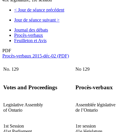
<
Jour de séance précédent
Jour de séance suivant
>
Journal des débats
Procès-verbaux
Feuilleton et Avis
PDF
Procès-verbaux 2015-déc-02 (PDF)
No. 129
No 129
Votes and Proceedings
Procès-verbaux
Legislative Assembly
Assemblée législative
of Ontario
de l’Ontario
1st Session
1re session
41st Parliament
41e législature