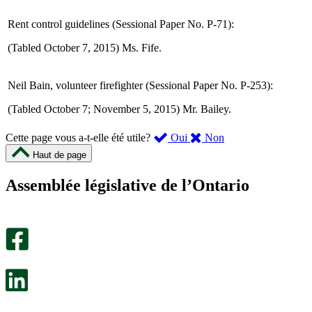
Rent control guidelines (Sessional Paper No. P-71):
(Tabled October 7, 2015) Ms. Fife.
Neil Bain, volunteer firefighter (Sessional Paper No. P-253):
(Tabled October 7; November 5, 2015) Mr. Bailey.
,
,
Cette page vous a-t-elle été utile?
Oui
Non
cette
cette
Haut de page
page
page
m’a
ne
Assemblée législative de l’Ontario
été
m’a
utile.
pas
Un
été
sondage
utile.
facultatif
Un
s’ouvre
sondage
dans
facultatif
un
s’ouvre
nouvel
dans
onglet.
un