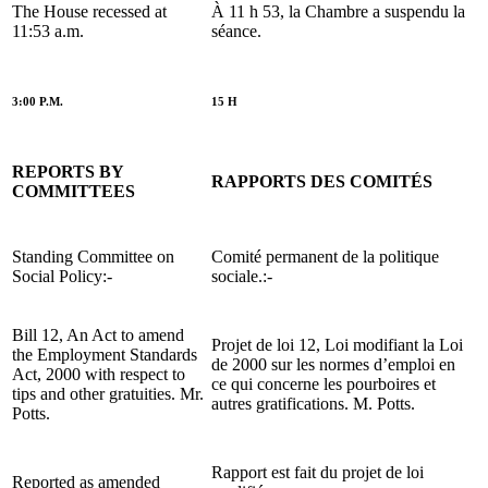
The House recessed at
À 11 h 53, la Chambre a suspendu la
11:53 a.m.
séance.
3:00 P.M.
15 H
REPORTS BY
RAPPORTS DES COMITÉS
COMMITTEES
Standing Committee on
Comité permanent de la politique
Social Policy:-
sociale.:-
Bill 12, An Act to amend
Projet de loi 12, Loi modifiant la Loi
the Employment Standards
de 2000 sur les normes d’emploi en
Act, 2000 with respect to
ce qui concerne les pourboires et
tips and other gratuities. Mr.
autres gratifications. M. Potts.
Potts.
Rapport est fait du projet de loi
Reported as amended