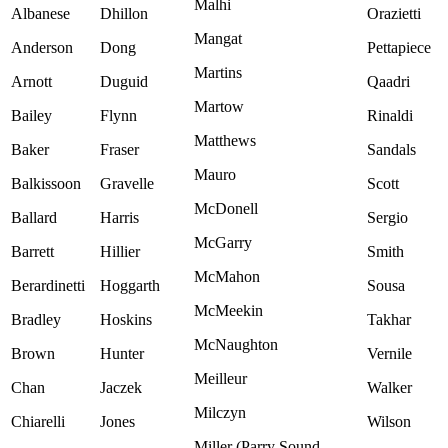
Malhi
Albanese
Dhillon
Orazietti
Mangat
Anderson
Dong
Pettapiece
Martins
Arnott
Duguid
Qaadri
Martow
Bailey
Flynn
Rinaldi
Matthews
Baker
Fraser
Sandals
Mauro
Balkissoon
Gravelle
Scott
McDonell
Ballard
Harris
Sergio
McGarry
Barrett
Hillier
Smith
McMahon
Berardinetti
Hoggarth
Sousa
McMeekin
Bradley
Hoskins
Takhar
McNaughton
Brown
Hunter
Vernile
Meilleur
Chan
Jaczek
Walker
Milczyn
Chiarelli
Jones
Wilson
Miller (Parry Sound-