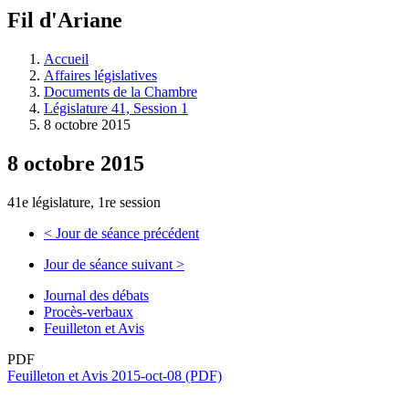
à
Fil d'Ariane
découvrir
à
l'Assemblée
Accueil
législative.
Affaires législatives
Documents de la Chambre
Législature 41, Session 1
8 octobre 2015
8 octobre 2015
41e législature, 1re session
<
Jour de séance précédent
Jour de séance suivant
>
Journal des débats
Procès-verbaux
Feuilleton et Avis
PDF
Feuilleton et Avis 2015-oct-08 (PDF)