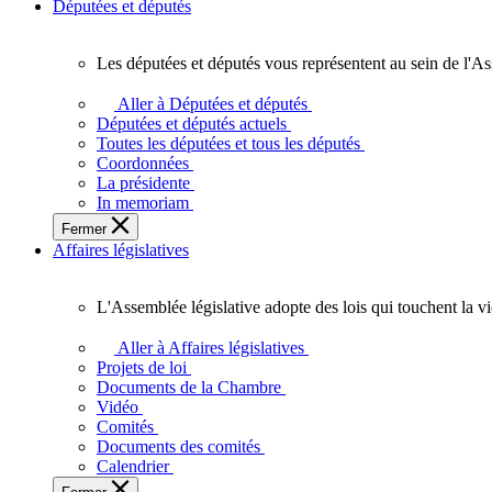
Députées et députés
Les députées et députés vous représentent au sein de l'As
Les
députées
Aller à Députées et députés
et
Députées et députés actuels
députés
Toutes les députées et tous les députés
vous
Coordonnées
représentent
La présidente
au
In memoriam
sein
Fermer
de
Affaires législatives
l'Assemblée
législative
de
L'Assemblée législative adopte des lois qui touchent la v
l'Ontario.
L'Assemblée
législative
Aller à Affaires législatives
adopte
Projets de loi
des
Documents de la Chambre
lois
Vidéo
qui
Comités
touchent
Documents des comités
la
Calendrier
vie