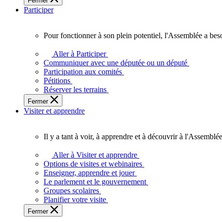
Fermer
des
Participer
Ontariennes
et
Ontariens.
Pour fonctionner à son plein potentiel, l'Assemblée a bes
Pour
fonctionner
Aller à Participer
à
Communiquer avec une députée ou un député
son
Participation aux comités
plein
Pétitions
potentiel,
Réserver les terrains
l'Assemblée
Fermer
a
Visiter et apprendre
besoin
de
vous.
Il y a tant à voir, à apprendre et à découvrir à l'Assemblée
Il
y
Aller à Visiter et apprendre
a
Options de visites et webinaires
tant
Enseigner, apprendre et jouer
à
Le parlement et le gouvernement
voir,
Groupes scolaires
à
Planifier votre visite
apprendre
Fermer
et