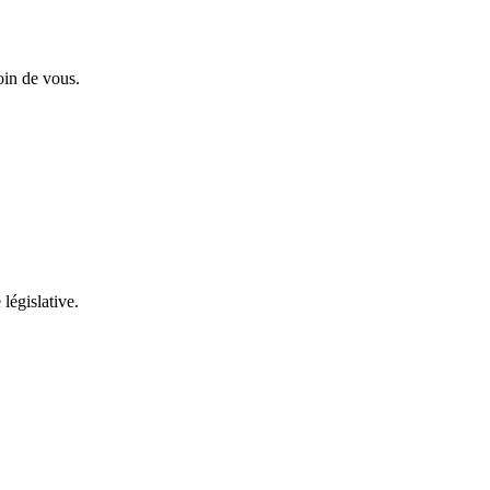
oin de vous.
 législative.