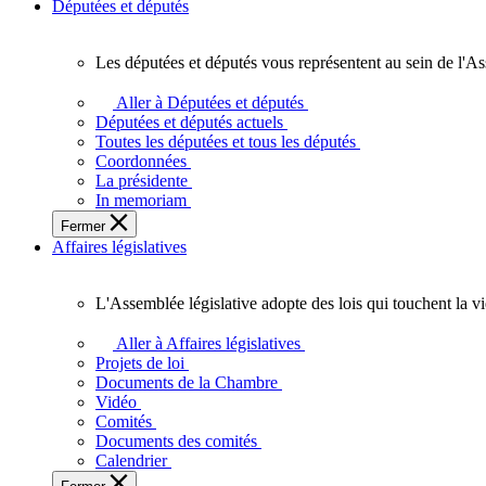
Députées et députés
Les députées et députés vous représentent au sein de l'As
Les
députées
Aller à Députées et députés
et
Députées et députés actuels
députés
Toutes les députées et tous les députés
vous
Coordonnées
représentent
La présidente
au
In memoriam
sein
Fermer
de
Affaires législatives
l'Assemblée
législative
de
L'Assemblée législative adopte des lois qui touchent la v
l'Ontario.
L'Assemblée
législative
Aller à Affaires législatives
adopte
Projets de loi
des
Documents de la Chambre
lois
Vidéo
qui
Comités
touchent
Documents des comités
la
Calendrier
vie