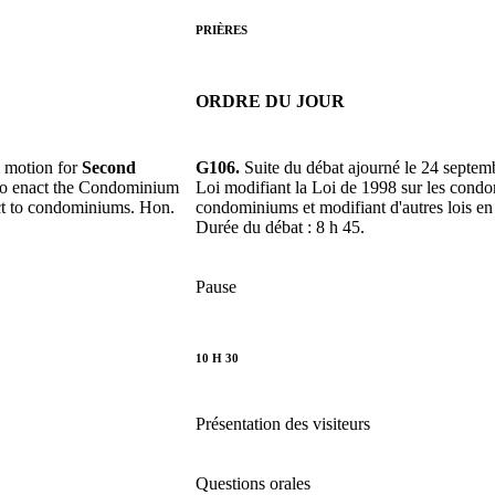
PRIÈRES
ORDRE DU JOUR
 motion for
Second
G106.
Suite du débat ajourné le 24 septem
to enact the Condominium
Loi modifiant la Loi de 1998 sur les condom
ct to condominiums. Hon.
condominiums et modifiant d'autres lois e
Durée du débat : 8 h 45.
Pause
10 H 30
Présentation des visiteurs
Questions orales