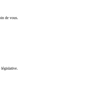
oin de vous.
 législative.