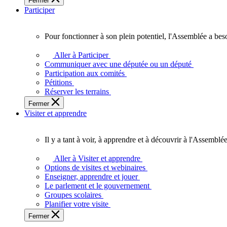
Fermer
des
Participer
Ontariennes
et
Ontariens.
Pour fonctionner à son plein potentiel, l'Assemblée a bes
Pour
fonctionner
Aller à Participer
à
Communiquer avec une députée ou un député
son
Participation aux comités
plein
Pétitions
potentiel,
Réserver les terrains
l'Assemblée
Fermer
a
Visiter et apprendre
besoin
de
vous.
Il y a tant à voir, à apprendre et à découvrir à l'Assemblée
Il
y
Aller à Visiter et apprendre
a
Options de visites et webinaires
tant
Enseigner, apprendre et jouer
à
Le parlement et le gouvernement
voir,
Groupes scolaires
à
Planifier votre visite
apprendre
Fermer
et