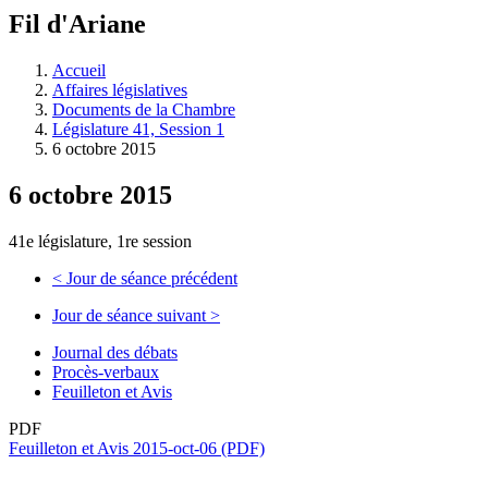
à
Fil d'Ariane
découvrir
à
l'Assemblée
Accueil
législative.
Affaires législatives
Documents de la Chambre
Législature 41, Session 1
6 octobre 2015
6 octobre 2015
41e législature, 1re session
<
Jour de séance précédent
Jour de séance suivant
>
Journal des débats
Procès-verbaux
Feuilleton et Avis
PDF
Feuilleton et Avis 2015-oct-06 (PDF)