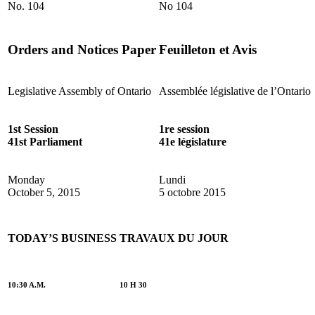
No. 104
No 104
Orders and Notices Paper
Feuilleton et Avis
Legislative Assembly of Ontario
Assemblée législative de l’Ontario
1st Session
1re session
41st Parliament
41e législature
Monday
Lundi
October 5, 2015
5 octobre 2015
TODAY’S BUSINESS
TRAVAUX DU JOUR
10:30 A.M.
10 H 30