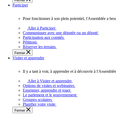
Fermer
des
Participer
Ontariennes
et
Ontariens.
Pour fonctionner à son plein potentiel, l'Assemblée a bes
Pour
fonctionner
Aller à Participer
à
Communiquer avec une députée ou un député
son
Participation aux comités
plein
Pétitions
potentiel,
Réserver les terrains
l'Assemblée
Fermer
a
Visiter et apprendre
besoin
de
vous.
Il y a tant à voir, à apprendre et à découvrir à l'Assemblée
Il
y
Aller à Visiter et apprendre
a
Options de visites et webinaires
tant
Enseigner, apprendre et jouer
à
Le parlement et le gouvernement
voir,
Groupes scolaires
à
Planifier votre visite
apprendre
Fermer
et