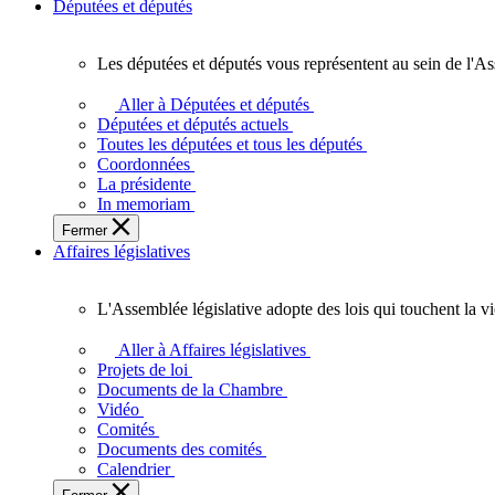
Députées et députés
Les députées et députés vous représentent au sein de l'As
Les
députées
Aller à Députées et députés
et
Députées et députés actuels
députés
Toutes les députées et tous les députés
vous
Coordonnées
représentent
La présidente
au
In memoriam
sein
Fermer
de
Affaires législatives
l'Assemblée
législative
de
L'Assemblée législative adopte des lois qui touchent la v
l'Ontario.
L'Assemblée
législative
Aller à Affaires législatives
adopte
Projets de loi
des
Documents de la Chambre
lois
Vidéo
qui
Comités
touchent
Documents des comités
la
Calendrier
vie