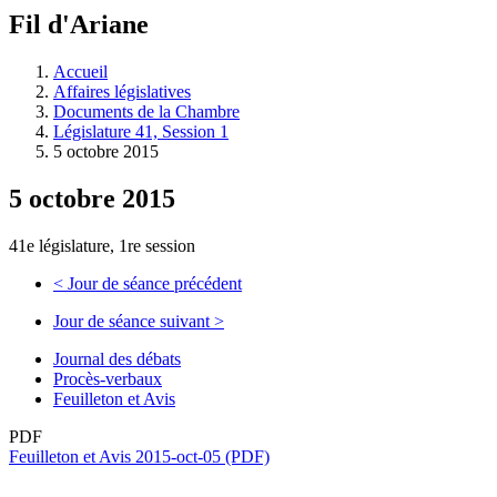
à
Fil d'Ariane
découvrir
à
l'Assemblée
Accueil
législative.
Affaires législatives
Documents de la Chambre
Législature 41, Session 1
5 octobre 2015
5 octobre 2015
41e législature, 1re session
<
Jour de séance précédent
Jour de séance suivant
>
Journal des débats
Procès-verbaux
Feuilleton et Avis
PDF
Feuilleton et Avis 2015-oct-05 (PDF)