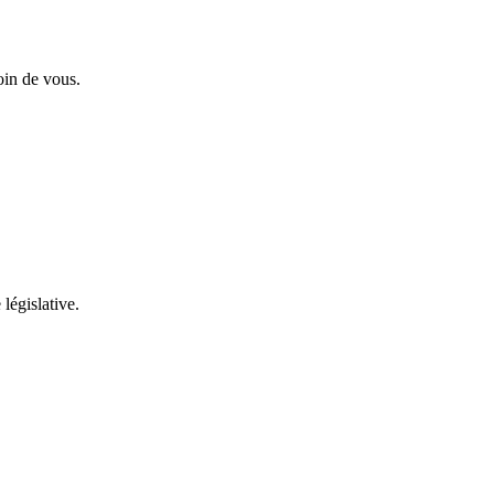
oin de vous.
 législative.