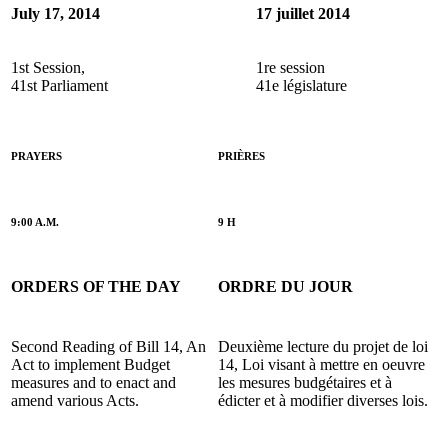
July 17, 2014
17 juillet 2014
1st Session,
1re session
41st Parliament
41e législature
PRAYERS
PRIÈRES
9:00 A.M.
9 H
ORDERS OF THE DAY
ORDRE DU JOUR
Second Reading of Bill 14, An
Deuxième lecture du projet de loi
Act to implement Budget
14, Loi visant à mettre en oeuvre
measures and to enact and
les mesures budgétaires et à
amend various Acts.
édicter et à modifier diverses lois.