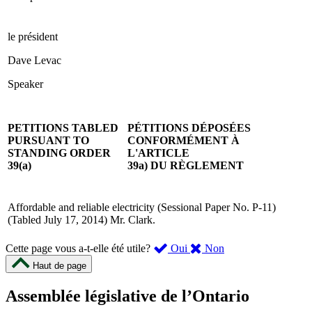
le président
Dave Levac
Speaker
PETITIONS TABLED
PÉTITIONS DÉPOSÉES
PURSUANT TO
CONFORMÉMENT À
STANDING ORDER
L'ARTICLE
39(a)
39a) DU RÈGLEMENT
Affordable and reliable electricity (Sessional Paper No. P-11)
(Tabled July 17, 2014) Mr. Clark.
,
,
Cette page vous a-t-elle été utile?
Oui
Non
cette
cette
Haut de page
page
page
m’a
ne
Assemblée législative de l’Ontario
été
m’a
utile.
pas