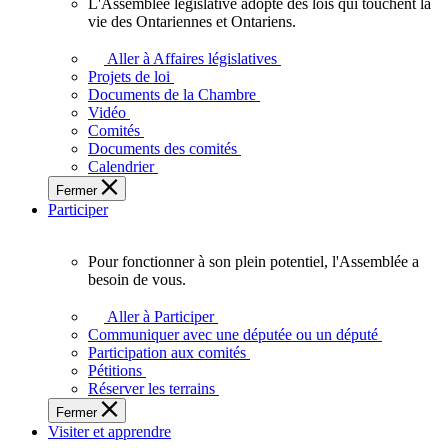
L'Assemblée législative adopte des lois qui touchent la
L'Assemblée
vie des Ontariennes et Ontariens.
législative
adopte
Aller à Affaires législatives
des
Projets de loi
lois
Documents de la Chambre
qui
Vidéo
touchent
Comités
la
Documents des comités
vie
Calendrier
des
Fermer
Ontariennes
Participer
et
Ontariens.
Pour fonctionner à son plein potentiel, l'Assemblée a
Pour
besoin de vous.
fonctionner
à
Aller à Participer
son
Communiquer avec une députée ou un député
plein
Participation aux comités
potentiel,
Pétitions
l'Assemblée
Réserver les terrains
a
Fermer
besoin
Visiter et apprendre
de