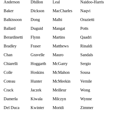
Anderson
Dhillon
Leal
Naidoo-Harris
Baker
Dickson
MacCharles
Naqvi
Balkissoon
Dong
Malhi
Orazietti
Ballard
Duguid
Mangat
Potts
Berardinetti
Flynn
Martins
Qaadri
Bradley
Fraser
Matthews
Rinaldi
Chan
Gravelle
Mauro
Sandals
Chiarelli
Hoggarth
McGarry
Sergio
Colle
Hoskins
McMahon
Sousa
Coteau
Hunter
McMeekin
Vernile
Crack
Jaczek
Meilleur
Wong
Damerla
Kiwala
Milczyn
Wynne
Del Duca
Kwinter
Moridi
Zimmer