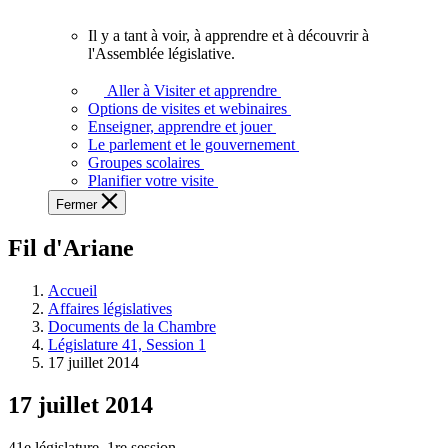
vous.
Il y a tant à voir, à apprendre et à découvrir à
Il
l'Assemblée législative.
y
a
Aller à Visiter et apprendre
tant
Options de visites et webinaires
à
Enseigner, apprendre et jouer
voir,
Le parlement et le gouvernement
à
Groupes scolaires
apprendre
Planifier votre visite
et
Fermer
à
découvrir
Fil d'Ariane
à
l'Assemblée
législative.
Accueil
Affaires législatives
Documents de la Chambre
Législature 41, Session 1
17 juillet 2014
17 juillet 2014
41e législature, 1re session