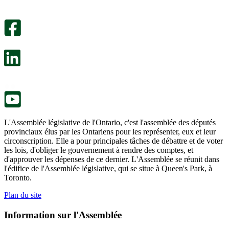
Un
été
sondage
utile.
facultatif
Un
s’ouvre
sondage
dans
facultatif
un
s’ouvre
nouvel
dans
onglet.
un
nouvel
onglet.
L'Assemblée législative de l'Ontario, c'est l'assemblée des députés
provinciaux élus par les Ontariens pour les représenter, eux et leur
circonscription. Elle a pour principales tâches de débattre et de voter
les lois, d'obliger le gouvernement à rendre des comptes, et
d'approuver les dépenses de ce dernier. L'Assemblée se réunit dans
l'édifice de l'Assemblée législative, qui se situe à Queen's Park, à
Toronto.
Plan du site
Information sur l'Assemblée