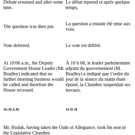
Debate resumed and after some
Le débat reprend et après quelque
time,
temps,
La question a ensuite été mise aux
The question was then put.
voix.
Vote deferred.
Le vote est différé.
At 10:06 a.m., the Deputy
À 10 h 06, le leader parlementaire
Government House Leader (Mr.
adjoint du gouvernement (M.
Bradley) indicated that no
Bradley) a indiqué que l’ordre du
further morning business would
jour de la séance du matin étant
be called and therefore the
épuisé, la Chambre suspendait ses
House recessed.
travaux.
10:30 A.M.
10 H 30
Mr. Hudak, having taken the Oath of Allegiance, took his seat in
the Legislative Chamber.