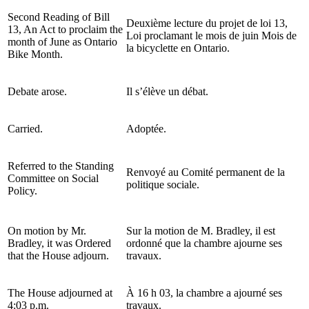
Second Reading of Bill
Deuxième lecture du projet de loi 13,
13, An Act to proclaim the
Loi proclamant le mois de juin Mois de
month of June as Ontario
la bicyclette en Ontario.
Bike Month.
Debate arose.
Il s’élève un débat.
Carried.
Adoptée.
Referred to the Standing
Renvoyé au Comité permanent de la
Committee on Social
politique sociale.
Policy.
On motion by Mr.
Sur la motion de M. Bradley, il est
Bradley, it was Ordered
ordonné que la chambre ajourne ses
that the House adjourn.
travaux.
The House adjourned at
À 16 h 03, la chambre a ajourné ses
4:03 p.m.
travaux.