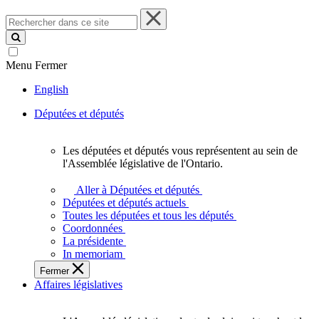
Rechercher
dans
ce
site
Menu
Fermer
English
Députées et députés
Les députées et députés vous représentent au sein de
Les
l'Assemblée législative de l'Ontario.
députées
et
Aller à Députées et députés
députés
Députées et députés actuels
vous
Toutes les députées et tous les députés
représentent
Coordonnées
au
La présidente
sein
In memoriam
de
Fermer
l'Assemblée
Affaires législatives
législative
de
l'Ontario.