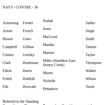
NAYS / CONTRE - 36
Hudak
Armstrong
Forster
Sattler
Jones
Arnott
French
Singh
MacLeod
Bisson
Gates
Smith
Mantha
Campbell
Gélinas
Tabuns
Martow
Cimino
Gretzky
Taylor
Miller (Hamilton East-
Clark
Hardeman
Thompson
Stoney Creek)
Elliott
Harris
Walker
Munro
Fedeli
Hatfield
Wilson
Nicholls
Fife
Horwath
Yurek
Pettapiece
Referred to the Standing