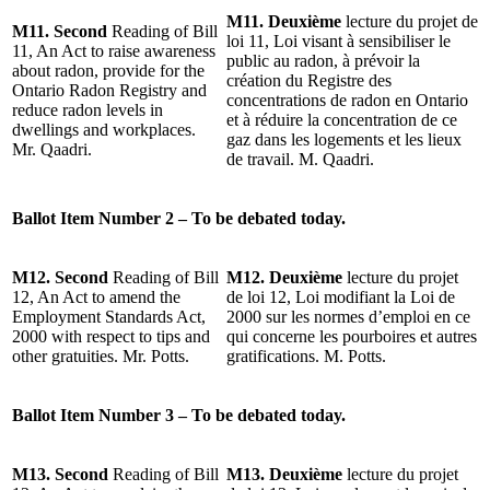
M11. Deuxième
lecture du projet de
M11. Second
Reading of Bill
loi 11, Loi visant à sensibiliser le
11, An Act to raise awareness
public au radon, à prévoir la
about radon, provide for the
création du Registre des
Ontario Radon Registry and
concentrations de radon en Ontario
reduce radon levels in
et à réduire la concentration de ce
dwellings and workplaces.
gaz dans les logements et les lieux
Mr. Qaadri.
de travail. M. Qaadri.
Ballot Item Number 2 – To be debated today.
M12. Second
Reading of Bill
M12. Deuxième
lecture du projet
12, An Act to amend the
de loi 12,
Loi modifiant la Loi de
Employment Standards Act,
2000 sur les normes d’emploi en ce
2000 with respect to tips and
qui concerne les pourboires et autres
other gratuities. Mr. Potts.
gratifications. M. Potts.
Ballot Item Number 3 – To be debated today.
M13. Second
Reading of Bill
M13. Deuxième
lecture du projet