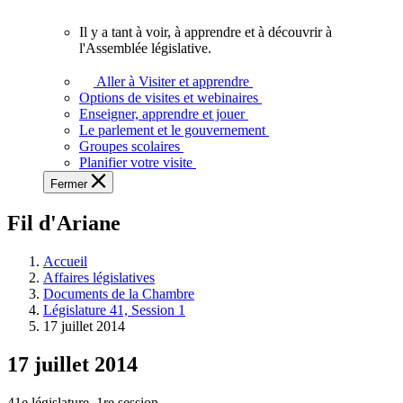
vous.
Il y a tant à voir, à apprendre et à découvrir à
Il
l'Assemblée législative.
y
a
Aller à Visiter et apprendre
tant
Options de visites et webinaires
à
Enseigner, apprendre et jouer
voir,
Le parlement et le gouvernement
à
Groupes scolaires
apprendre
Planifier votre visite
et
Fermer
à
découvrir
Fil d'Ariane
à
l'Assemblée
législative.
Accueil
Affaires législatives
Documents de la Chambre
Législature 41, Session 1
17 juillet 2014
17 juillet 2014
41e législature, 1re session