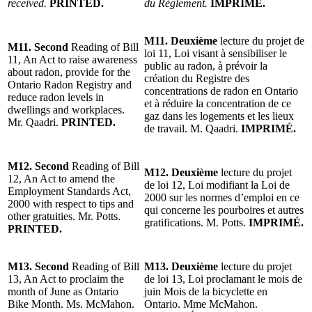
received.
PRINTED.
du Règlement.
IMPRIMÉ.
M11. Deuxième
lecture du projet de
M11. Second
Reading of Bill
loi 11, Loi visant à sensibiliser le
11, An Act to raise awareness
public au radon, à prévoir la
about radon, provide for the
création du Registre des
Ontario Radon Registry and
concentrations de radon en Ontario
reduce radon levels in
et à réduire la concentration de ce
dwellings and workplaces.
gaz dans les logements et les lieux
Mr. Qaadri.
PRINTED.
de travail. M. Qaadri.
IMPRIMÉ.
M12. Second
Reading of Bill
M12. Deuxième
lecture du projet
12, An Act to amend the
de loi 12,
Loi modifiant la Loi de
Employment Standards Act,
2000 sur les normes d’emploi en ce
2000 with respect to tips and
qui concerne les pourboires et autres
other gratuities. Mr. Potts.
gratifications. M. Potts.
IMPRIMÉ.
PRINTED.
M13. Second
Reading of Bill
M13. Deuxième
lecture du projet
13, An Act to proclaim the
de loi 13, Loi proclamant le mois de
month of June as Ontario
juin Mois de la bicyclette en
Bike Month. Ms. McMahon.
Ontario. Mme McMahon.