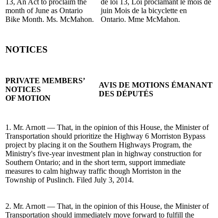
13, An Act to proclaim the
de loi 13, Loi proclamant le mois de
month of June as Ontario
juin Mois de la bicyclette en
Bike Month. Ms. McMahon.
Ontario. Mme McMahon.
NOTICES
PRIVATE MEMBERS’
AVIS DE MOTIONS ÉMANANT
NOTICES
DES DÉPUTÉS
OF MOTION
1. Mr. Arnott — That, in the opinion of this House, the Minister of
Transportation should prioritize the Highway 6 Morriston Bypass
project by placing it on the Southern Highways Program, the
Ministry's five-year investment plan in highway construction for
Southern Ontario; and in the short term, support immediate
measures to calm highway traffic though Morriston in the
Township of Puslinch. Filed July 3, 2014.
2. Mr. Arnott — That, in the opinion of this House, the Minister of
Transportation should immediately move forward to fulfill the