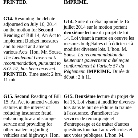
PRINTED.
IMPRIMÉ.
G14.
Resuming the debate
G14.
Suite du débat ajourné le 16
adjourned on July 16, 2014
juillet 2014 sur la motion portant
on the motion for
Second
deuxième
lecture du projet de loi
Reading of Bill 14, An Act to
14, Loi visant à mettre en oeuvre les
implement Budget measures
mesures budgétaires et à édicter et à
and to enact and amend
modifier diverses lois. L’hon. M.
various Acts. Hon. Mr. Sousa.
Sousa.
La recommandation du
The Lieutenant Governor’s
lieutenant-gouverneur a été reçue
recommendation, pursuant to
conformément à l’article 57 du
S.O. 57, has been received.
Règlement.
IMPRIMÉ.
Durée du
PRINTED.
Time used: 2 hrs.
débat : 2 h 11.
11 min.
G15. Second
Reading of Bill
G15. Deuxième
lecture du projet de
15, An Act to amend various
loi 15, Loi visant à modifier diverses
statutes in the interest of
lois dans le but de réduire la fraude
reducing insurance fraud,
à l'assurance, d'améliorer les
enhancing tow and storage
services de remorquage et
service and providing for
d'entreposage et de traiter d'autres
other matters regarding
questions touchant aux véhicules et
vehicles and highways. Hon.
aux voies publiques. L’hon. M.