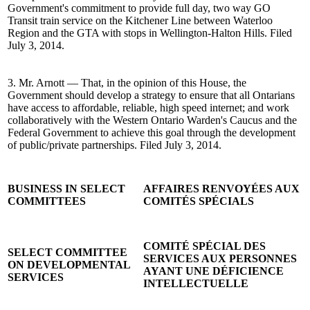
Government's commitment to provide full day, two way GO
Transit train service on the Kitchener Line between Waterloo
Region and the GTA with stops in Wellington-Halton Hills. Filed
July 3, 2014.
3. Mr. Arnott — That, in the opinion of this House, the
Government should develop a strategy to ensure that all Ontarians
have access to affordable, reliable, high speed internet; and work
collaboratively with the Western Ontario Warden's Caucus and the
Federal Government to achieve this goal through the development
of public/private partnerships. Filed July 3, 2014.
BUSINESS IN SELECT
AFFAIRES RENVOYÉES AUX
COMMITTEES
COMITÉS SPÉCIALS
COMITÉ SPÉCIAL DES
SELECT COMMITTEE
SERVICES AUX PERSONNES
ON DEVELOPMENTAL
AYANT UNE DÉFICIENCE
SERVICES
INTELLECTUELLE