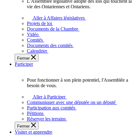
L'Assemblée législative adopte des lois qui touchent la
L'Assemblée
vie des Ontariennes et Ontariens.
législative
adopte
Aller à Affaires législatives
des
Projets de loi
lois
Documents de la Chambre
qui
Vidéo
touchent
Comités
la
Documents des comités
vie
Calendrier
des
Fermer
Ontariennes
Participer
et
Ontariens.
Pour fonctionner à son plein potentiel, l'Assemblée a
Pour
besoin de vous.
fonctionner
à
Aller à Participer
son
Communiquer avec une députée ou un député
plein
Participation aux comités
potentiel,
Pétitions
l'Assemblée
Réserver les terrains
a
Fermer
besoin
Visiter et apprendre
de