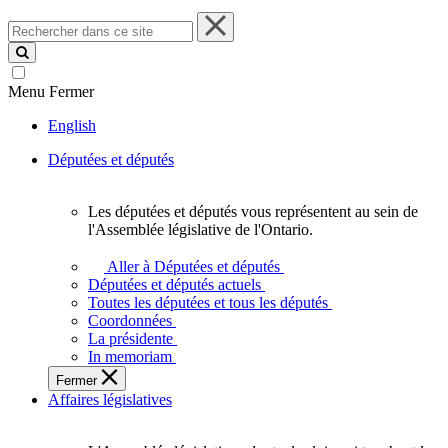
Rechercher
dans
ce
site
Menu
Fermer
English
Députées et députés
Les députées et députés vous représentent au sein de
Les
l'Assemblée législative de l'Ontario.
députées
et
Aller à Députées et députés
députés
Députées et députés actuels
vous
Toutes les députées et tous les députés
représentent
Coordonnées
au
La présidente
sein
In memoriam
de
Fermer
l'Assemblée
Affaires législatives
législative
de
l'Ontario.