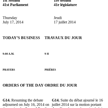
1st Session
1re session
41st Parliament
41e législature
Thursday
Jeudi
July 17, 2014
17 juillet 2014
TODAY’S BUSINESS
TRAVAUX DU JOUR
9:00 A.M.
9 H
PRAYERS
PRIÈRES
ORDERS OF THE DAY
ORDRE DU JOUR
G14.
Resuming the debate
G14.
Suite du débat ajourné le 16
adjourned on July 16, 2014 on
juillet 2014 sur la motion portant