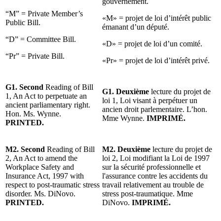
gouvernement.
“M” = Private Member’s
«M» = projet de loi d’intérêt public
Public Bill.
émanant d’un député.
“D” = Committee Bill.
«D» = projet de loi d’un comité.
“Pr” = Private Bill.
«Pr» = projet de loi d’intérêt privé.
G1. Second
Reading of Bill
G1. Deuxième
lecture du projet de
1, An Act to perpetuate an
loi 1, Loi visant à perpétuer un
ancient parliamentary right.
ancien droit parlementaire. L’hon.
Hon. Ms. Wynne.
Mme Wynne.
IMPRIMÉ.
PRINTED.
M2. Second
Reading of Bill
M2. Deuxième
lecture du projet de
2, An Act to amend the
loi 2, Loi modifiant la Loi de 1997
Workplace Safety and
sur la sécurité professionnelle et
Insurance Act, 1997 with
l'assurance contre les accidents du
respect to post-traumatic stress
travail relativement au trouble de
disorder. Ms. DiNovo.
stress post-traumatique. Mme
PRINTED.
DiNovo.
IMPRIMÉ.