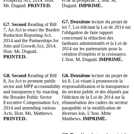
Prosperity Act, 2014. Hon.
et de la prospérité. L’hon. M.
Mr. Duguid.
PRINTED.
Duguid.
IMPRIMÉ.
G7. Deuxième
lecture du projet de
G7. Second
Reading of Bill
loi 7, Loi édictant la Loi de 2014 sur
7, An Act to enact the Burden
l'obligation de faire rapport
Reduction Reporting Act,
concernant la réduction des
2014 and the Partnerships for
fardeaux administratifs et la Loi de
Jobs and Growth Act, 2014.
2014 sur les partenariats pour la
Hon. Mr. Duguid.
création d'emplois et la croissance.
PRINTED.
L’hon. M. Duguid.
IMPRIMÉ.
G8. Second
Reading of Bill
G8. Deuxième
lecture du projet de
8, An Act to promote public
loi 8, Loi visant à promouvoir la
sector and MPP accountability
responsabilisation et la transparence
and transparency by enacting
du secteur public et des députés par
the Broader Public Sector
l'édiction de la Loi de 2014 sur la
Executive Compensation Act,
rémunération des cadres du secteur
2014 and amending various
parapublic et la modification de
Acts. Hon. Ms. Matthews.
diverses lois. L’hon. Mme
PRINTED.
Matthews.
IMPRIMÉ.