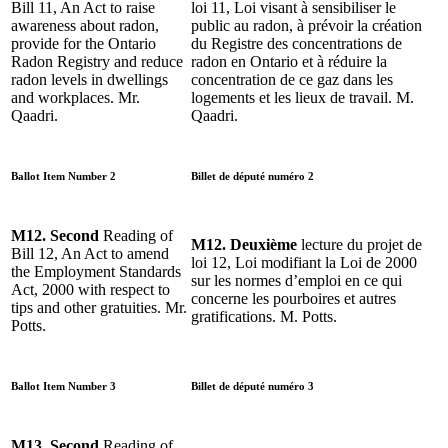
Bill 11, An Act to raise
loi 11, Loi visant à sensibiliser le
awareness about radon,
public au radon, à prévoir la création
provide for the Ontario
du Registre des concentrations de
Radon Registry and reduce
radon en Ontario et à réduire la
radon levels in dwellings
concentration de ce gaz dans les
and workplaces. Mr.
logements et les lieux de travail. M.
Qaadri.
Qaadri.
Ballot Item Number 2
Billet de député numéro 2
M12. Second
Reading of
M12. Deuxième
lecture du projet de
Bill 12, An Act to amend
loi 12,
Loi modifiant la Loi de 2000
the Employment Standards
sur les normes d’emploi en ce qui
Act, 2000 with respect to
concerne les pourboires et autres
tips and other gratuities. Mr.
gratifications. M. Potts.
Potts.
Ballot Item Number 3
Billet de député numéro 3
M13. Second
Reading of