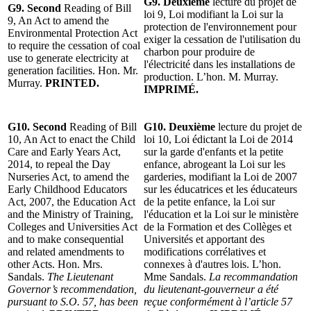
G9. Deuxième
lecture du projet de
G9. Second
Reading of Bill
loi 9, Loi modifiant la Loi sur la
9, An Act to amend the
protection de l'environnement pour
Environmental Protection Act
exiger la cessation de l'utilisation du
to require the cessation of coal
charbon pour produire de
use to generate electricity at
l'électricité dans les installations de
generation facilities. Hon. Mr.
production. L’hon. M. Murray.
Murray.
PRINTED.
IMPRIMÉ.
G10. Second
Reading of Bill
G10. Deuxième
lecture du projet de
10, An Act to enact the Child
loi 10, Loi édictant la Loi de 2014
Care and Early Years Act,
sur la garde d'enfants et la petite
2014, to repeal the Day
enfance, abrogeant la Loi sur les
Nurseries Act, to amend the
garderies, modifiant la Loi de 2007
Early Childhood Educators
sur les éducatrices et les éducateurs
Act, 2007, the Education Act
de la petite enfance, la Loi sur
and the Ministry of Training,
l'éducation et la Loi sur le ministère
Colleges and Universities Act
de la Formation et des Collèges et
and to make consequential
Universités et apportant des
and related amendments to
modifications corrélatives et
other Acts. Hon. Mrs.
connexes à d'autres lois. L’hon.
Sandals.
The Lieutenant
Mme Sandals.
La recommandation
Governor’s recommendation,
du lieutenant-gouverneur a été
pursuant to S.O. 57, has been
reçue conformément à l’article 57