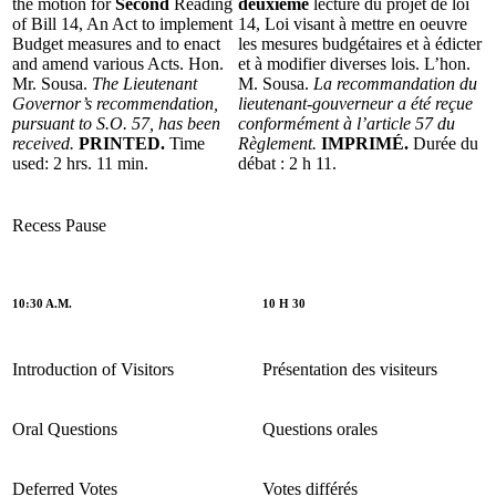
the motion for
Second
Reading
deuxième
lecture du projet de loi
of Bill 14, An Act to implement
14, Loi visant à mettre en oeuvre
Budget measures and to enact
les mesures budgétaires et à édicter
and amend various Acts. Hon.
et à modifier diverses lois. L’hon.
Mr. Sousa.
The Lieutenant
M. Sousa.
La recommandation du
Governor’s recommendation,
lieutenant-gouverneur a été reçue
pursuant to S.O. 57, has been
conformément à l’article 57 du
received.
PRINTED.
Time
Règlement.
IMPRIMÉ.
Durée du
used: 2 hrs. 11 min.
débat : 2 h 11.
Recess
Pause
10:30 A.M.
10 H 30
Introduction of Visitors
Présentation des visiteurs
Oral Questions
Questions orales
Deferred Votes
Votes différés