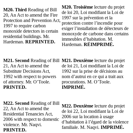
M20. Troisième
lecture du projet
M20. Third
Reading of Bill
de loi 20, Loi modifiant la Loi de
20, An Act to amend the Fire
1997 sur la prévention et la
Protection and Prevention Act,
protection contre l’incendie pour
1997 to require carbon
exiger l’installation de détecteurs de
monoxide detectors in certain
monoxyde de carbone dans certains
residential buildings. Mr.
immeubles d’habitation. M.
Hardeman.
REPRINTED.
Hardeman.
RÉIMPRIMÉ.
M21. Second
Reading of Bill
M21. Deuxième
lecture du projet
21, An Act to amend the
de loi 21, Loi modifiant la Loi de
Substitute Decisions Act,
1992 sur la prise de décisions au
1992 with respect to powers
nom d’autrui en ce qui a trait aux
of attorney. Mr. O’Toole.
procurations. M. O’Toole.
PRINTED.
IMPRIMÉ.
M22. Second
Reading of Bill
M22. Deuxième
lecture du projet
22, An Act to amend the
de loi 22, Loi modifiant la Loi de
Residential Tenancies Act,
2006 sur la location à usage
2006 with respect to domestic
d’habitation à l’égard de la violence
violence. Mr. Naqvi.
familiale. M. Naqvi.
IMPRIMÉ.
PRINTED.