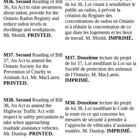
M36. Second
Reading of Bill
de loi 36, Loi visant à sensibiliser le
36, An Act to raise awareness
public au radon, à prévoir la
about radon, provide for the
création du Registre des
Ontario Radon Registry and
concentrations de radon en Ontario
reduce radon levels in
et à réduire la concentration de ce
dwellings and workplaces.
gaz dans les logements et les lieux
Mr. Moridi.
PRINTED.
de travail. M. Moridi.
IMPRIMÉ.
M37. Second
Reading of Bill
M37. Deuxième
lecture du projet
37, An Act to amend the
de loi 37, Loi modifiant la Loi sur la
Ontario Society for the
Société de protection des animaux
Prevention of Cruelty to
de l’Ontario. M. MacLaren.
Animals Act. Mr. MacLaren.
IMPRIMÉ.
PRINTED.
M38. Second
Reading of Bill
M38. Deuxième
lecture du projet
38, An Act to amend the
de loi 38, Loi modifiant le Code de
Highway Traffic Act with
la route en ce qui concerne les
respect to safety precautions to
mesures de sécurité à prendre à
take when approaching
l’approche de véhicules d’assistance
roadside assistance vehicles.
routière. M. Dunlop.
IMPRIMÉ.
Mr. Dunlop.
PRINTED.