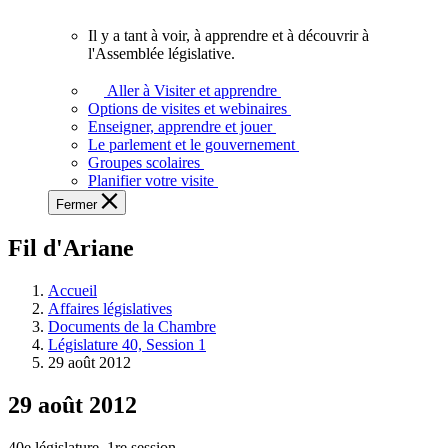
vous.
Il y a tant à voir, à apprendre et à découvrir à
Il
l'Assemblée législative.
y
a
Aller à Visiter et apprendre
tant
Options de visites et webinaires
à
Enseigner, apprendre et jouer
voir,
Le parlement et le gouvernement
à
Groupes scolaires
apprendre
Planifier votre visite
et
Fermer
à
découvrir
Fil d'Ariane
à
l'Assemblée
législative.
Accueil
Affaires législatives
Documents de la Chambre
Législature 40, Session 1
29 août 2012
29 août 2012
40e législature, 1re session