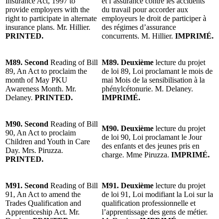
Insurance Act, 1997 to
et l’assurance contre les accidents
provide employers with the
du travail pour accorder aux
right to participate in alternate
employeurs le droit de participer à
insurance plans. Mr. Hillier.
des régimes d’assurance
PRINTED.
concurrents. M. Hillier.
IMPRIMÉ.
M89. Second
Reading of Bill
M89. Deuxième
lecture du projet
89, An Act to proclaim the
de loi 89, Loi proclamant le mois de
month of May PKU
mai Mois de la sensibilisation à la
Awareness Month. Mr.
phénylcétonurie. M. Delaney.
Delaney.
PRINTED.
IMPRIMÉ.
M90. Second
Reading of Bill
M90. Deuxième
lecture du projet
90, An Act to proclaim
de loi 90, Loi proclamant le Jour
Children and Youth in Care
des enfants et des jeunes pris en
Day. Mrs. Piruzza.
charge. Mme Piruzza.
IMPRIMÉ.
PRINTED.
M91. Second
Reading of Bill
M91. Deuxième
lecture du projet
91, An Act to amend the
de loi 91, Loi modifiant la Loi sur la
Trades Qualification and
qualification professionnelle et
Apprenticeship Act. Mr.
l’apprentissage des gens de métier.