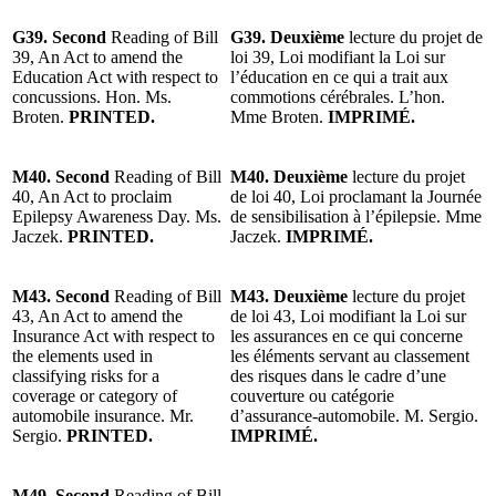
G39. Second
Reading of Bill
G39. Deuxième
lecture du projet de
39, An Act to amend the
loi 39, Loi modifiant la Loi sur
Education Act with respect to
l’éducation en ce qui a trait aux
concussions. Hon. Ms.
commotions cérébrales. L’hon.
Broten.
PRINTED.
Mme Broten.
IMPRIMÉ.
M40. Second
Reading of Bill
M40. Deuxième
lecture du projet
40, An Act to proclaim
de loi 40, Loi proclamant la Journée
Epilepsy Awareness Day. Ms.
de sensibilisation à l’épilepsie. Mme
Jaczek.
PRINTED.
Jaczek.
IMPRIMÉ.
M43. Second
Reading of Bill
M43. Deuxième
lecture du projet
43, An Act to amend the
de loi 43, Loi modifiant la Loi sur
Insurance Act with respect to
les assurances en ce qui concerne
the elements used in
les éléments servant au classement
classifying risks for a
des risques dans le cadre d’une
coverage or category of
couverture ou catégorie
automobile insurance. Mr.
d’assurance-automobile. M. Sergio.
Sergio.
PRINTED.
IMPRIMÉ.
M49. Second
Reading of Bill