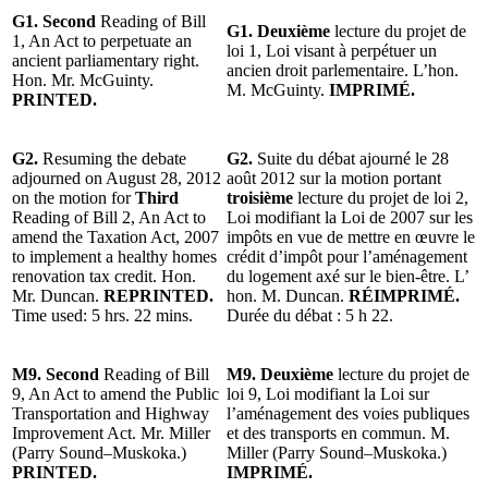
G1. Second
Reading of Bill
G1. Deuxième
lecture du projet de
1, An Act to perpetuate an
loi 1, Loi visant à perpétuer un
ancient parliamentary right.
ancien droit parlementaire. L’hon.
Hon. Mr. McGuinty.
M. McGuinty.
IMPRIMÉ.
PRINTED.
G2.
Resuming the debate
G2.
Suite du débat ajourné le 28
adjourned on August 28, 2012
août 2012 sur la motion portant
on the motion for
Third
troisième
lecture du projet de loi 2,
Reading of Bill 2, An Act to
Loi modifiant la Loi de 2007 sur les
amend the Taxation Act, 2007
impôts en vue de mettre en œuvre le
to implement a healthy homes
crédit d’impôt pour l’aménagement
renovation tax credit. Hon.
du logement axé sur le bien-être. L’
Mr. Duncan.
REPRINTED.
hon. M. Duncan.
RÉIMPRIMÉ.
Time used: 5 hrs. 22 mins.
Durée du débat : 5 h 22.
M9. Second
Reading of Bill
M9.
Deuxième
lecture du projet de
9, An Act to amend the Public
loi 9, Loi modifiant la Loi sur
Transportation and Highway
l’aménagement des voies publiques
Improvement Act. Mr. Miller
et des transports en commun. M.
(Parry Sound–Muskoka.)
Miller (Parry Sound–Muskoka.)
PRINTED.
IMPRIMÉ.