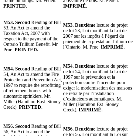
frame buildings. Mr. Fedeli.
à ossature de bois. M. Fedeli.
PRINTED.
IMPRIMÉ.
M53. Second
Reading of Bill
M53. Deuxième
lecture du projet
53, An Act to amend the
de loi 53, Loi modifiant la Loi de
Taxation Act, 2007 with
2007 sur les impôts à l’égard du
respect to the payment of the
paiement de la prestation Trillium de
Ontario Trillium Benefit. Mr.
l’Ontario. M. Prue.
IMPRIMÉ.
Prue.
PRINTED.
M54. Deuxième
lecture du projet
M54. Second
Reading of Bill
de loi 54, Loi modifiant la Loi de
54, An Act to amend the Fire
1997 sur la prévention et la
Protection and Prevention Act,
protection contre l’incendie pour
1997 to require the retrofitting
exiger la modernisation des maisons
of retirement homes with
de retraite par l’installation
automatic sprinklers. Mr.
d’extincteurs automatiques. M.
Miller (Hamilton East–Stoney
Miller (Hamilton-Est–Stoney
Creek).
PRINTED.
Creek).
IMPRIMÉ.
M56. Second
Reading of Bill
M56. Deuxième
lecture du projet
56, An Act to amend the
de loi 56, Loi modifiant la Loi sur