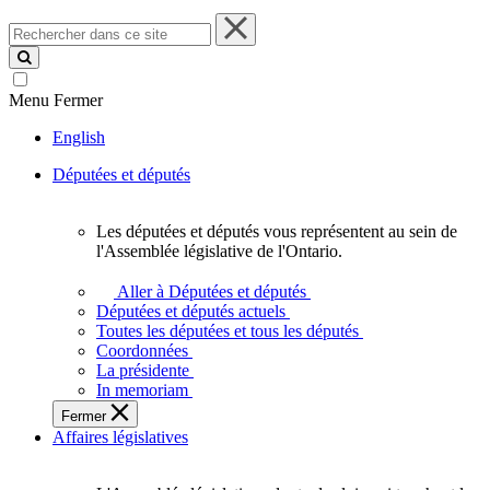
Rechercher
dans
ce
site
Menu
Fermer
English
Députées et députés
Les députées et députés vous représentent au sein de
Les
l'Assemblée législative de l'Ontario.
députées
et
Aller à Députées et députés
députés
Députées et députés actuels
vous
Toutes les députées et tous les députés
représentent
Coordonnées
au
La présidente
sein
In memoriam
de
Fermer
l'Assemblée
Affaires législatives
législative
de
l'Ontario.