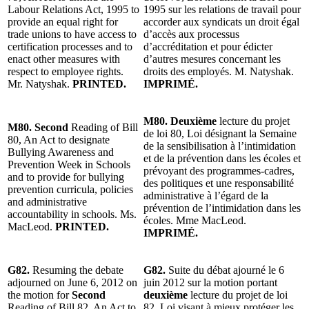
Labour Relations Act, 1995 to
1995 sur les relations de travail pour
provide an equal right for
accorder aux syndicats un droit égal
trade unions to have access to
d’accès aux processus
certification processes and to
d’accréditation et pour édicter
enact other measures with
d’autres mesures concernant les
respect to employee rights.
droits des employés. M. Natyshak.
Mr. Natyshak.
PRINTED.
IMPRIMÉ.
M80. Deuxième
lecture du projet
M80. Second
Reading of Bill
de loi 80, Loi désignant la Semaine
80, An Act to designate
de la sensibilisation à l’intimidation
Bullying Awareness and
et de la prévention dans les écoles et
Prevention Week in Schools
prévoyant des programmes-cadres,
and to provide for bullying
des politiques et une responsabilité
prevention curricula, policies
administrative à l’égard de la
and administrative
prévention de l’intimidation dans les
accountability in schools. Ms.
écoles. Mme MacLeod.
MacLeod.
PRINTED.
IMPRIMÉ.
G82.
Resuming the debate
G82.
Suite du débat ajourné le 6
adjourned on June 6, 2012 on
juin 2012 sur la motion portant
the motion for
Second
deuxième
lecture du projet de loi
Reading of Bill 82, An Act to
82, Loi visant à mieux protéger les