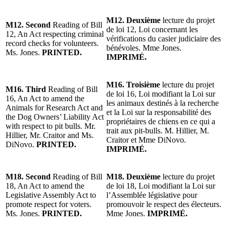
M12.
Deuxième
lecture du projet
M12. Second
Reading of Bill
de loi 12, Loi concernant les
12, An Act respecting criminal
vérifications du casier judiciaire des
record checks for volunteers.
bénévoles. Mme Jones.
Ms. Jones.
PRINTED.
IMPRIMÉ.
M16. Troisième
lecture du projet
M16. Third
Reading of Bill
de loi 16, Loi modifiant la Loi sur
16, An Act to amend the
les animaux destinés à la recherche
Animals for Research Act and
et la Loi sur la responsabilité des
the Dog Owners’ Liability Act
propriétaires de chiens en ce qui a
with respect to pit bulls. Mr.
trait aux pit-bulls. M. Hillier, M.
Hillier, Mr. Craitor and Ms.
Craitor et Mme DiNovo.
DiNovo.
PRINTED.
IMPRIMÉ.
M18. Second
Reading of Bill
M18. Deuxième
lecture du projet
18, An Act to amend the
de loi 18, Loi modifiant la Loi sur
Legislative Assembly Act to
l’Assemblée législative pour
promote respect for voters.
promouvoir le respect des électeurs.
Ms. Jones.
PRINTED.
Mme Jones.
IMPRIMÉ.