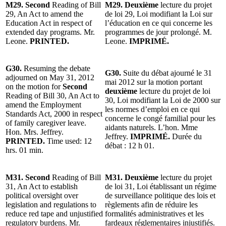
M29. Second
Reading of Bill
M29. Deuxième
lecture du projet
29, An Act to amend the
de loi 29, Loi modifiant la Loi sur
Education Act in respect of
l’éducation en ce qui concerne les
extended day programs. Mr.
programmes de jour prolongé. M.
Leone.
PRINTED.
Leone.
IMPRIMÉ.
G30.
Resuming the debate
G30.
Suite du débat ajourné le 31
adjourned on May 31, 2012
mai 2012 sur la motion portant
on the motion for
Second
deuxième
lecture du projet de loi
Reading of Bill 30, An Act to
30, Loi modifiant la Loi de 2000 sur
amend the Employment
les normes d’emploi en ce qui
Standards Act, 2000 in respect
concerne le congé familial pour les
of family caregiver leave.
aidants naturels. L’hon. Mme
Hon. Mrs. Jeffrey.
Jeffrey.
IMPRIMÉ.
Durée du
PRINTED.
Time used: 12
débat : 12 h 01.
hrs. 01 min.
M31. Second
Reading of Bill
M31. Deuxième
lecture du projet
31, An Act to establish
de loi 31, Loi établissant un régime
political oversight over
de surveillance politique des lois et
legislation and regulations to
règlements afin de réduire les
reduce red tape and unjustified
formalités administratives et les
regulatory burdens. Mr.
fardeaux réglementaires injustifiés.