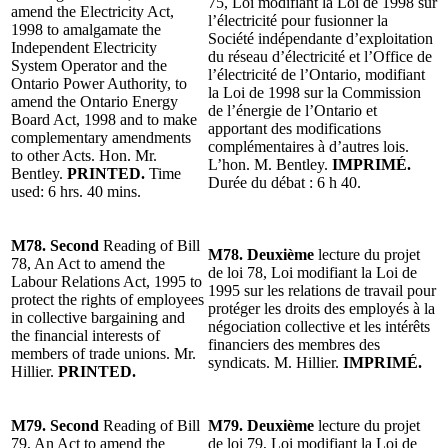
75, Loi modifiant la Loi de 1998 sur
amend the Electricity Act,
l’électricité pour fusionner la
1998 to amalgamate the
Société indépendante d’exploitation
Independent Electricity
du réseau d’électricité et l’Office de
System Operator and the
l’électricité de l’Ontario, modifiant
Ontario Power Authority, to
la Loi de 1998 sur la Commission
amend the Ontario Energy
de l’énergie de l’Ontario et
Board Act, 1998 and to make
apportant des modifications
complementary amendments
complémentaires à d’autres lois.
to other Acts. Hon. Mr.
L’hon. M. Bentley.
IMPRIMÉ.
Bentley.
PRINTED.
Time
Durée du débat : 6 h 40.
used: 6 hrs. 40 mins.
M78. Second
Reading of Bill
M78. Deuxième
lecture du projet
78, An Act to amend the
de loi 78, Loi modifiant la Loi de
Labour Relations Act, 1995 to
1995 sur les relations de travail pour
protect the rights of employees
protéger les droits des employés à la
in collective bargaining and
négociation collective et les intérêts
the financial interests of
financiers des membres des
members of trade unions. Mr.
syndicats. M. Hillier.
IMPRIMÉ.
Hillier.
PRINTED.
M79. Second
Reading of Bill
M79. Deuxième
lecture du projet
79, An Act to amend the
de loi 79, Loi modifiant la Loi de