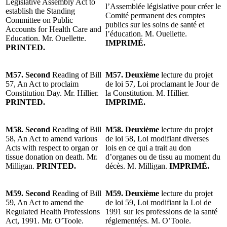
Legislative Assembly Act to
l’Assemblée législative pour créer le
establish the Standing
Comité permanent des comptes
Committee on Public
publics sur les soins de santé et
Accounts for Health Care and
l’éducation. M. Ouellette.
Education. Mr. Ouellette.
IMPRIMÉ.
PRINTED.
M57. Second
Reading of Bill
M57. Deuxième
lecture du projet
57, An Act to proclaim
de loi 57, Loi proclamant le Jour de
Constitution Day. Mr. Hillier.
la Constitution. M. Hillier.
PRINTED.
IMPRIMÉ.
M58. Second
Reading of Bill
M58. Deuxième
lecture du projet
58, An Act to amend various
de loi 58, Loi modifiant diverses
Acts with respect to organ or
lois en ce qui a trait au don
tissue donation on death. Mr.
d’organes ou de tissu au moment du
Milligan.
PRINTED.
décès. M. Milligan.
IMPRIMÉ.
M59. Second
Reading of Bill
M59. Deuxième
lecture du projet
59, An Act to amend the
de loi 59, Loi modifiant la Loi de
Regulated Health Professions
1991 sur les professions de la santé
Act, 1991. Mr. O’Toole.
réglementées. M. O’Toole.