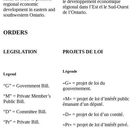
le développement économique
regional economic
régional dans l’Est el le Sud-Ouest
development in eastern and
de l’Ontario.
southwestern Ontario.
ORDERS
LEGISLATION
PROJETS DE LOI
Légende
Legend
«G» = projet de loi du
“G” = Government Bill.
gouvernement.
“M” = Private Member’s
«M» = projet de loi d’intérêt public
Public Bill.
émanant d’un député.
“D” = Committee Bill.
«D» = projet de loi d’un comité.
“Pr” = Private Bill.
«Pr» = projet de loi d’intérêt privé.