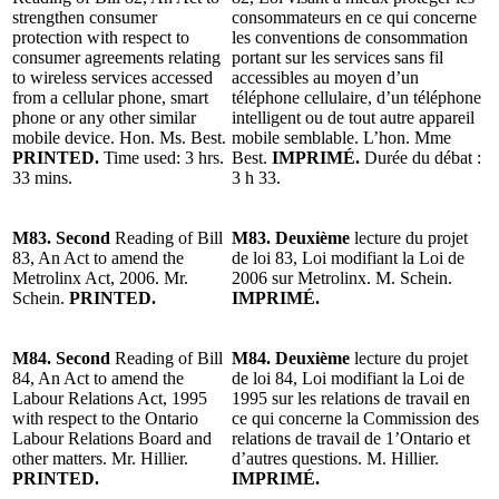
strengthen consumer
consommateurs en ce qui concerne
protection with respect to
les conventions de consommation
consumer agreements relating
portant sur les services sans fil
to wireless services accessed
accessibles au moyen d’un
from a cellular phone, smart
téléphone cellulaire, d’un téléphone
phone or any other similar
intelligent ou de tout autre appareil
mobile device. Hon. Ms. Best.
mobile semblable. L’hon. Mme
PRINTED.
Time used: 3 hrs.
Best.
IMPRIMÉ.
Durée du débat :
33 mins.
3 h 33.
M83. Second
Reading of Bill
M83. Deuxième
lecture du projet
83, An Act to amend the
de loi 83, Loi modifiant la Loi de
Metrolinx Act, 2006. Mr.
2006 sur Metrolinx. M. Schein.
Schein.
PRINTED.
IMPRIMÉ.
M84. Second
Reading of Bill
M84. Deuxième
lecture du projet
84, An Act to amend the
de loi 84, Loi modifiant la Loi de
Labour Relations Act, 1995
1995 sur les relations de travail en
with respect to the Ontario
ce qui concerne la Commission des
Labour Relations Board and
relations de travail de 1’Ontario et
other matters. Mr. Hillier.
d’autres questions. M. Hillier.
PRINTED.
IMPRIMÉ.