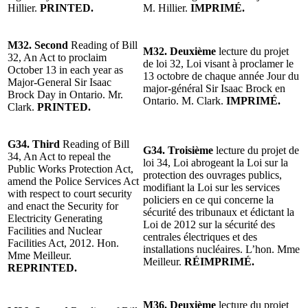
Hillier.
PRINTED.
M. Hillier.
IMPRIMÉ.
M32. Second
Reading of Bill
M32. Deuxième
lecture du projet
32, An Act to proclaim
de loi 32, Loi visant à proclamer le
October 13 in each year as
13 octobre de chaque année Jour du
Major-General Sir Isaac
major-général Sir Isaac Brock en
Brock Day in Ontario. Mr.
Ontario. M. Clark.
IMPRIMÉ.
Clark.
PRINTED.
G34. Third
Reading of Bill
G34. Troisième
lecture du projet de
34, An Act to repeal the
loi 34, Loi abrogeant la Loi sur la
Public Works Protection Act,
protection des ouvrages publics,
amend the Police Services Act
modifiant la Loi sur les services
with respect to court security
policiers en ce qui concerne la
and enact the Security for
sécurité des tribunaux et édictant la
Electricity Generating
Loi de 2012 sur la sécurité des
Facilities and Nuclear
centrales électriques et des
Facilities Act, 2012. Hon.
installations nucléaires. L’hon. Mme
Mme Meilleur.
Meilleur.
RÉIMPRIMÉ.
REPRINTED.
M36. Deuxième
lecture du projet