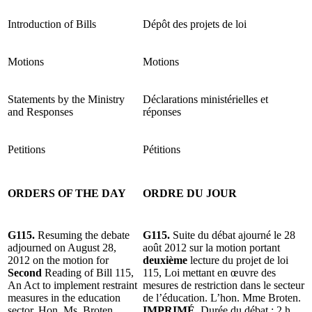
Introduction of Bills
Dépôt des projets de loi
Motions
Motions
Statements by the Ministry
Déclarations ministérielles et
and Responses
réponses
Petitions
Pétitions
ORDERS OF THE DAY
ORDRE DU JOUR
G115.
Resuming the debate
G115.
Suite du débat ajourné le 28
adjourned on August 28,
août 2012 sur la motion portant
2012 on the motion for
deuxième
lecture du projet de loi
Second
Reading of Bill 115,
115, Loi mettant en œuvre des
An Act to implement restraint
mesures de restriction dans le secteur
measures in the education
de l’éducation. L’hon. Mme Broten.
sector. Hon. Ms. Broten.
IMPRIMÉ.
Durée du débat : 2 h