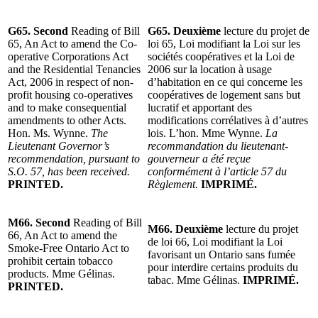
G65. Second
Reading of Bill
G65. Deuxième
lecture du projet de
65, An Act to amend the Co-
loi 65, Loi modifiant la Loi sur les
operative Corporations Act
sociétés coopératives et la Loi de
and the Residential Tenancies
2006 sur la location à usage
Act, 2006 in respect of non-
d’habitation en ce qui concerne les
profit housing co-operatives
coopératives de logement sans but
and to make consequential
lucratif et apportant des
amendments to other Acts.
modifications corrélatives à d’autres
Hon. Ms. Wynne.
The
lois. L’hon. Mme Wynne.
La
Lieutenant Governor’s
recommandation du lieutenant-
recommendation, pursuant to
gouverneur a été reçue
S.O. 57, has been received.
conformément à l’article 57 du
PRINTED.
Règlement.
IMPRIMÉ.
M66. Second
Reading of Bill
M66. Deuxième
lecture du projet
66, An Act to amend the
de loi 66, Loi modifiant la Loi
Smoke-Free Ontario Act to
favorisant un Ontario sans fumée
prohibit certain tobacco
pour interdire certains produits du
products. Mme Gélinas.
tabac. Mme Gélinas.
IMPRIMÉ.
PRINTED.