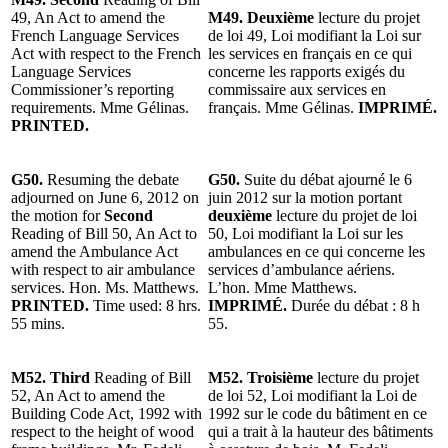
49, An Act to amend the
M49. Deuxième
lecture du projet
French Language Services
de loi 49, Loi modifiant la Loi sur
Act with respect to the French
les services en français en ce qui
Language Services
concerne les rapports exigés du
Commissioner’s reporting
commissaire aux services en
requirements. Mme Gélinas.
français. Mme Gélinas.
IMPRIMÉ.
PRINTED.
G50.
Resuming the debate
G50.
Suite du débat ajourné le 6
adjourned on June 6, 2012 on
juin 2012 sur la motion portant
the motion for
Second
deuxième
lecture du projet de loi
Reading of Bill 50, An Act to
50, Loi modifiant la Loi sur les
amend the Ambulance Act
ambulances en ce qui concerne les
with respect to air ambulance
services d’ambulance aériens.
services. Hon. Ms. Matthews.
L’hon. Mme Matthews.
PRINTED.
Time used: 8 hrs.
IMPRIMÉ.
Durée du débat : 8 h
55 mins.
55.
M52. Third
Reading of Bill
M52. Troisième
lecture du projet
52, An Act to amend the
de loi 52, Loi modifiant la Loi de
Building Code Act, 1992 with
1992 sur le code du bâtiment en ce
respect to the height of wood
qui a trait à la hauteur des bâtiments