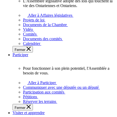
L'Assemblée législative adopte des lois qui touchent la
L'Assemblée
vie des Ontariennes et Ontariens.
législative
adopte
Aller à Affaires législatives
des
Projets de loi
lois
Documents de la Chambre
qui
Vidéo
touchent
Comités
la
Documents des comités
vie
Calendrier
des
Fermer
Ontariennes
Participer
et
Ontariens.
Pour fonctionner à son plein potentiel, l'Assemblée a
Pour
besoin de vous.
fonctionner
à
Aller à Participer
son
Communiquer avec une députée ou un député
plein
Participation aux comités
potentiel,
Pétitions
l'Assemblée
Réserver les terrains
a
Fermer
besoin
Visiter et apprendre
de