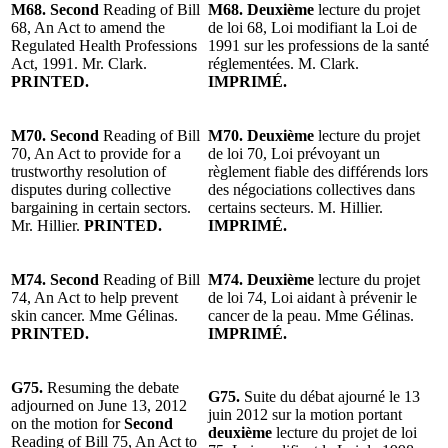
M68. Second
Reading of Bill
M68. Deuxième
lecture du projet
68, An Act to amend the
de loi 68, Loi modifiant la Loi de
Regulated Health Professions
1991 sur les professions de la santé
Act, 1991. Mr. Clark.
réglementées. M. Clark.
PRINTED.
IMPRIMÉ.
M70. Second
Reading of Bill
M70. Deuxième
lecture du projet
70, An Act to provide for a
de loi 70, Loi prévoyant un
trustworthy resolution of
règlement fiable des différends lors
disputes during collective
des négociations collectives dans
bargaining in certain sectors.
certains secteurs. M. Hillier.
Mr. Hillier.
PRINTED.
IMPRIMÉ.
M74. Second
Reading of Bill
M74. Deuxième
lecture du projet
74, An Act to help prevent
de loi 74, Loi aidant à prévenir le
skin cancer. Mme Gélinas.
cancer de la peau. Mme Gélinas.
PRINTED.
IMPRIMÉ.
G75.
Resuming the debate
G75.
Suite du débat ajourné le 13
adjourned on June 13, 2012
juin 2012 sur la motion portant
on the motion for
Second
deuxième
lecture du projet de loi
Reading of Bill 75, An Act to