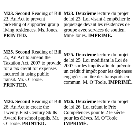
M23. Second
Reading of Bill
M23. Deuxième
lecture du projet
23, An Act to prevent
de loi 23, Loi visant à empêcher le
picketing of supported group
piquetage devant les résidences de
living residences. Ms. Jones.
groupe avec services de soutien.
PRINTED.
Mme Jones.
IMPRIMÉ.
M25. Second
Reading of Bill
M25. Deuxième
lecture du projet
25, An Act to amend the
de loi 25, Loi modifiant la Loi de
Taxation Act, 2007 to provide
2007 sur les impôts afin de prévoir
for a tax credit for expenses
un crédit d’impôt pour les dépenses
incurred in using public
engagées au titre des transports en
transit. Mr. O’Toole.
commun. M. O’Toole.
IMPRIMÉ.
PRINTED.
M26. Second
Reading of Bill
M26. Deuxième
lecture du projet
26, An Act to create the
de loi 26, Loi créant le Prix
Twenty-First Century Skills
Compétences pour le 21e siècle
Award for school pupils. Mr.
pour les élèves. M. O’Toole.
O’Toole.
PRINTED.
IMPRIMÉ.