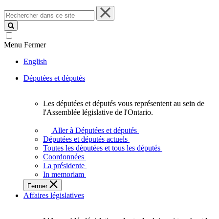
Rechercher
dans
ce
site
Menu
Fermer
English
Députées et députés
Les députées et députés vous représentent au sein de
Les
l'Assemblée législative de l'Ontario.
députées
et
Aller à Députées et députés
députés
Députées et députés actuels
vous
Toutes les députées et tous les députés
représentent
Coordonnées
au
La présidente
sein
In memoriam
de
Fermer
l'Assemblée
Affaires législatives
législative
de
l'Ontario.