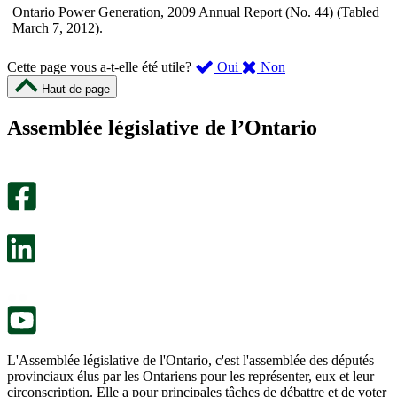
Ontario Power Generation, 2009 Annual Report (No. 44) (Tabled
March 7, 2012).
,
,
Cette page vous a-t-elle été utile?
Oui
Non
cette
cette
Haut de page
page
page
m’a
ne
Assemblée législative de l’Ontario
été
m’a
utile.
pas
Un
été
sondage
utile.
facultatif
Un
s’ouvre
sondage
dans
facultatif
un
s’ouvre
nouvel
dans
onglet.
un
nouvel
onglet.
L'Assemblée législative de l'Ontario, c'est l'assemblée des députés
provinciaux élus par les Ontariens pour les représenter, eux et leur
circonscription. Elle a pour principales tâches de débattre et de voter