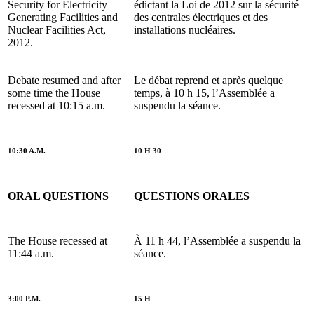
Security for Electricity
édictant la Loi de 2012 sur la sécurité
Generating Facilities and
des centrales électriques et des
Nuclear Facilities Act,
installations nucléaires.
2012.
Debate resumed and after
Le débat reprend et après quelque
some time the House
temps, à 10 h 15, l’Assemblée a
recessed at 10:15 a.m.
suspendu la séance.
10:30 A.M.
10 H 30
ORAL QUESTIONS
QUESTIONS ORALES
The House recessed at
À 11 h 44, l’Assemblée a suspendu la
11:44 a.m.
séance.
3:00 P.M.
15 H