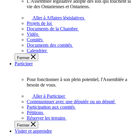
L'Assemblée législative adopte des lois qui touchent la
L'Assemblée
vie des Ontariennes et Ontariens.
législative
adopte
Aller à Affaires législatives
des
Projets de loi
lois
Documents de la Chambre
qui
Vidéo
touchent
Comités
la
Documents des comités
vie
Calendrier
des
Fermer
Ontariennes
Participer
et
Ontariens.
Pour fonctionner à son plein potentiel, l'Assemblée a
Pour
besoin de vous.
fonctionner
à
Aller à Participer
son
Communiquer avec une députée ou un député
plein
Participation aux comités
potentiel,
Pétitions
l'Assemblée
Réserver les terrains
a
Fermer
besoin
Visiter et apprendre
de