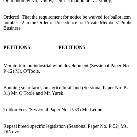
On motion by Mr. Milloy,
Sur la motion de M. Milloy,
Ordered, That the requirement for notice be waived for ballot item
number 22 in the Order of Precedence for Private Members’ Public
Business.
PETITIONS
PÉTITIONS
Moratorium on industrial wind development (Sessional Paper No.
P-12) Mr. O'Toole.
Banning solar farms on agricultural land (Sessional Paper No. P-
31) Mr. O'Toole and Mr. Yurek.
Tuition Fees (Sessional Paper No. P-39) Mr. Leone.
Repeal breed-specific legislation (Sessional Paper No. P-52) Ms.
DiNovo.