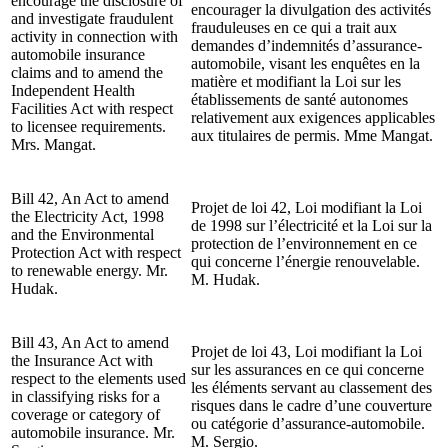
encourage the disclosure of
encourager la divulgation des activités
and investigate fraudulent
frauduleuses en ce qui a trait aux
activity in connection with
demandes d’indemnités d’assurance-
automobile insurance
automobile, visant les enquêtes en la
claims and to amend the
matière et modifiant la Loi sur les
Independent Health
établissements de santé autonomes
Facilities Act with respect
relativement aux exigences applicables
to licensee requirements.
aux titulaires de permis. Mme Mangat.
Mrs. Mangat.
Bill 42, An Act to amend
Projet de loi 42, Loi modifiant la Loi
the Electricity Act, 1998
de 1998 sur l’électricité et la Loi sur la
and the Environmental
protection de l’environnement en ce
Protection Act with respect
qui concerne l’énergie renouvelable.
to renewable energy. Mr.
M. Hudak.
Hudak.
Bill 43, An Act to amend
Projet de loi 43, Loi modifiant la Loi
the Insurance Act with
sur les assurances en ce qui concerne
respect to the elements used
les éléments servant au classement des
in classifying risks for a
risques dans le cadre d’une couverture
coverage or category of
ou catégorie d’assurance-automobile.
automobile insurance. Mr.
M. Sergio.