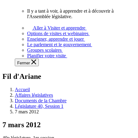
vous.
Il y a tant à voir, à apprendre et à découvrir à
Il
l'Assemblée législative.
y
a
Aller à Visiter et apprendre
tant
Options de visites et webinaires
à
Enseigner, apprendre et jouer
voir,
Le parlement et le gouvernement
à
Groupes scolaires
apprendre
Planifier votre visite
et
Fermer
à
découvrir
Fil d'Ariane
à
l'Assemblée
législative.
Accueil
Affaires législatives
Documents de la Chambre
Législature 40, Session 1
7 mars 2012
7 mars 2012
40e législature, 1re session