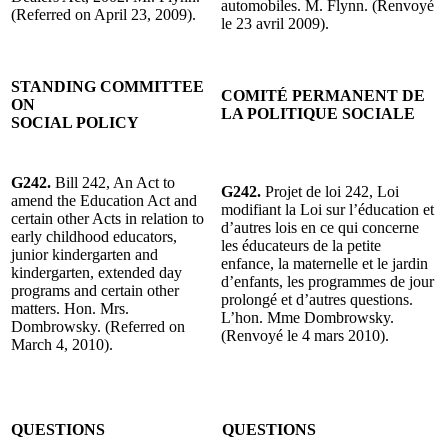
automobiles. M. Flynn. (Renvoyé
(Referred on April 23, 2009).
le 23 avril 2009).
STANDING COMMITTEE
COMITÉ PERMANENT DE
ON
LA POLITIQUE SOCIALE
SOCIAL POLICY
G242.
Bill 242, An Act to
G242.
Projet de loi 242, Loi
amend the Education Act and
modifiant la Loi sur l’éducation et
certain other Acts in relation to
d’autres lois en ce qui concerne
early childhood educators,
les éducateurs de la petite
junior kindergarten and
enfance, la maternelle et le jardin
kindergarten, extended day
d’enfants, les programmes de jour
programs and certain other
prolongé et d’autres questions.
matters. Hon. Mrs.
L’hon. Mme Dombrowsky.
Dombrowsky. (Referred on
(Renvoyé le 4 mars 2010).
March 4, 2010).
QUESTIONS
QUESTIONS