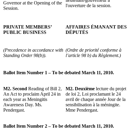
lieutenant-gouverneur à
Governor at the Opening of the
l'ouverture de la session.
Session.
PRIVATE MEMBERS’
AFFAIRES ÉMANANT DES
PUBLIC BUSINESS
DÉPUTÉS
(Precedence in accordance with
(Ordre de priorité conforme à
Standing Order 98(b)).
l’article 98 b) du Règlement.)
Ballot Item Number 1 – To be debated March 11, 2010.
M2. Second
Reading of Bill 2,
M2.
Deuxième
lecture du projet
An Act to proclaim April 24 in
de loi 2, Loi proclamant le 24
each year as Meningitis
avril de chaque année Jour de la
Awareness Day. Ms.
sensibilisation à la méningite.
Pendergast.
Mme Pendergast.
Ballot Item Number 2 – To be debated March 11, 2010.