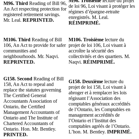
M96.
Troisième
lecture du projet
M96.
Third
Reading of Bill 96,
de loi 96, Loi visant à protéger les
An Act respecting protection for
régimes d’épargne-retraite
registered retirement savings.
enregistrés. M. Leal.
Mr. Leal.
REPRINTED.
RÉIMPRIMÉ.
M106.
Third
Reading of Bill
M106.
Troisième
lecture du
106, An Act to provide for safer
projet de loi 106, Loi visant à
communities and
accroître la sécurité des
neighbourhoods. Mr. Naqvi.
collectivités et des quartiers. M.
REPRINTED.
Naqvi.
RÉIMPRIMÉ.
G158. Second
Reading of Bill
G158.
Deuxième
lecture du
158, An Act to repeal and
projet de loi 158, Loi visant à
replace the statutes governing
abroger et à remplacer les lois
The Certified General
régissant l’Association des
Accountants Association of
comptables généraux accrédités
Ontario, the Certified
de l’Ontario, les Comptables en
Management Accountants of
management accrédités de
Ontario and The Institute of
l’Ontario et l’Institut des
Chartered Accountants of
comptables agréés de l’Ontario.
Ontario. Hon. Mr. Bentley.
L’hon. M. Bentley.
IMPRIMÉ.
PRINTED.