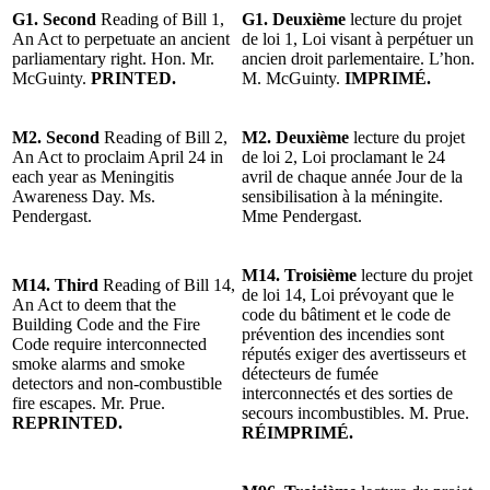
G1. Second
Reading of Bill 1,
G1. Deuxième
lecture du projet
An Act to perpetuate an ancient
de loi 1, Loi visant à perpétuer un
parliamentary right. Hon. Mr.
ancien droit parlementaire. L’hon.
McGuinty.
PRINTED.
M. McGuinty.
IMPRIMÉ.
M2. Second
Reading of Bill 2,
M2.
Deuxième
lecture du projet
An Act to proclaim April 24 in
de loi 2, Loi proclamant le 24
each year as Meningitis
avril de chaque année Jour de la
Awareness Day. Ms.
sensibilisation à la méningite.
Pendergast.
Mme Pendergast.
M14.
Troisième
lecture du projet
M14.
Third
Reading of Bill 14,
de loi 14, Loi prévoyant que le
An Act to deem that the
code du bâtiment et le code de
Building Code and the Fire
prévention des incendies sont
Code require interconnected
réputés exiger des avertisseurs et
smoke alarms and smoke
détecteurs de fumée
detectors and non-combustible
interconnectés et des sorties de
fire escapes. Mr. Prue.
secours incombustibles. M. Prue.
REPRINTED.
RÉIMPRIMÉ.