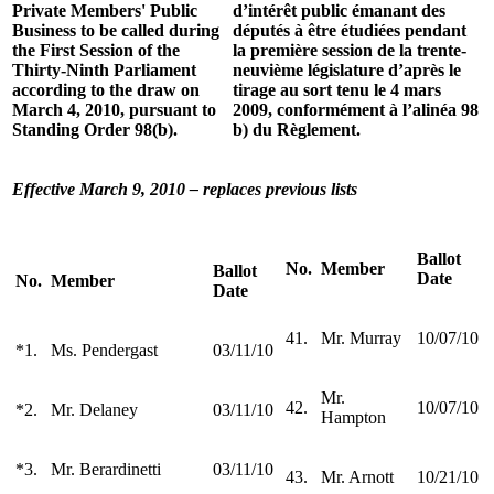
Private Members' Public
d’intérêt public émanant des
Business to be called during
députés à être étudiées pendant
the First Session of the
la première session de la trente-
Thirty-Ninth Parliament
neuvième législature d’après le
according to the draw on
tirage au sort tenu le 4 mars
March 4, 2010, pursuant to
2009, conformément à l’alinéa 98
Standing Order 98(b).
b) du Règlement.
Effective March 9, 2010 – replaces previous lists
Ballot
No.
Member
Ballot
Date
No.
Member
Date
41.
Mr. Murray
10/07/10
*1.
Ms. Pendergast
03/11/10
Mr.
42.
10/07/10
*2.
Mr. Delaney
03/11/10
Hampton
*3.
Mr. Berardinetti
03/11/10
43.
Mr. Arnott
10/21/10