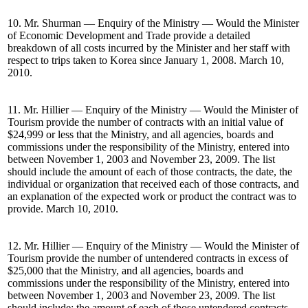
10. Mr. Shurman — Enquiry of the Ministry — Would the Minister
of Economic Development and Trade provide a detailed
breakdown of all costs incurred by the Minister and her staff with
respect to trips taken to Korea since January 1, 2008. March 10,
2010.
11. Mr. Hillier — Enquiry of the Ministry — Would the Minister of
Tourism provide the number of contracts with an initial value of
$24,999 or less that the Ministry, and all agencies, boards and
commissions under the responsibility of the Ministry, entered into
between November 1, 2003 and November 23, 2009. The list
should include the amount of each of those contracts, the date, the
individual or organization that received each of those contracts, and
an explanation of the expected work or product the contract was to
provide. March 10, 2010.
12. Mr. Hillier — Enquiry of the Ministry — Would the Minister of
Tourism provide the number of untendered contracts in excess of
$25,000 that the Ministry, and all agencies, boards and
commissions under the responsibility of the Ministry, entered into
between November 1, 2003 and November 23, 2009. The list
should include: the amount of each of those untendered contracts,