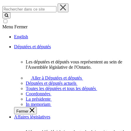
Rechercher
dans
ce
site
Menu
Fermer
English
Députées et députés
Les députées et députés vous représentent au sein de
Les
l'Assemblée législative de l'Ontario.
députées
et
Aller à Députées et députés
députés
Députées et députés actuels
vous
Toutes les députées et tous les députés
représentent
Coordonnées
au
La présidente
sein
In memoriam
de
Fermer
l'Assemblée
Affaires législatives
législative
de
l'Ontario.