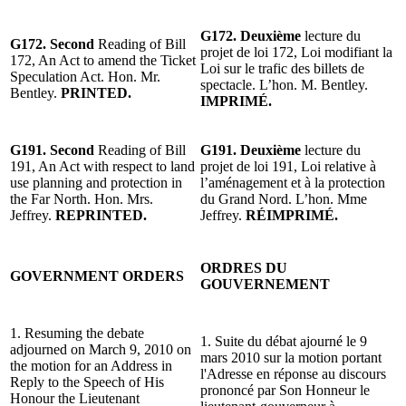
G172. Deuxième
lecture du
G172. Second
Reading of Bill
projet de loi 172, Loi modifiant la
172, An Act to amend the Ticket
Loi sur le trafic des billets de
Speculation Act. Hon. Mr.
spectacle. L’hon. M. Bentley.
Bentley.
PRINTED.
IMPRIMÉ.
G191. Second
Reading of Bill
G191. Deuxième
lecture du
191, An Act with respect to land
projet de loi 191, Loi relative à
use planning and protection in
l’aménagement et à la protection
the Far North. Hon. Mrs.
du Grand Nord. L’hon. Mme
Jeffrey.
REPRINTED.
Jeffrey.
RÉIMPRIMÉ.
ORDRES DU
GOVERNMENT ORDERS
GOUVERNEMENT
1. Resuming the debate
1. Suite du débat ajourné le 9
adjourned on March 9, 2010 on
mars 2010 sur la motion portant
the motion for an Address in
l'Adresse en réponse au discours
Reply to the Speech of His
prononcé par Son Honneur le
Honour the Lieutenant