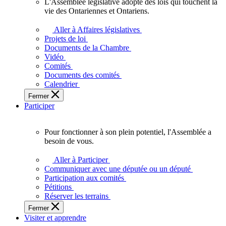
L'Assemblée législative adopte des lois qui touchent la
L'Assemblée
vie des Ontariennes et Ontariens.
législative
adopte
Aller à Affaires législatives
des
Projets de loi
lois
Documents de la Chambre
qui
Vidéo
touchent
Comités
la
Documents des comités
vie
Calendrier
des
Fermer
Ontariennes
Participer
et
Ontariens.
Pour fonctionner à son plein potentiel, l'Assemblée a
Pour
besoin de vous.
fonctionner
à
Aller à Participer
son
Communiquer avec une députée ou un député
plein
Participation aux comités
potentiel,
Pétitions
l'Assemblée
Réserver les terrains
a
Fermer
besoin
Visiter et apprendre
de