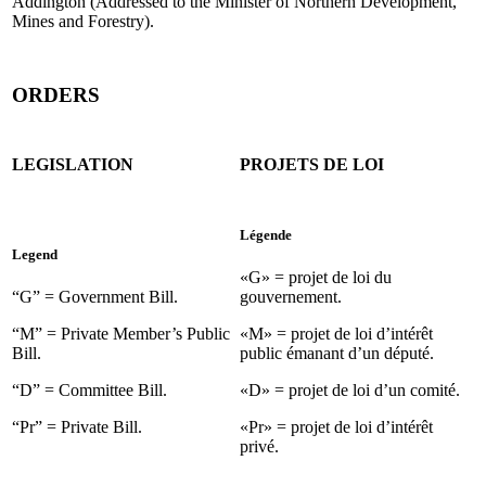
Addington (Addressed to the Minister of Northern Development,
Mines and Forestry).
ORDERS
LEGISLATION
PROJETS DE LOI
Légende
Legend
«G» = projet de loi du
“G” = Government Bill.
gouvernement.
“M” = Private Member’s Public
«M» = projet de loi d’intérêt
Bill.
public émanant d’un député.
“D” = Committee Bill.
«D» = projet de loi d’un comité.
“Pr” = Private Bill.
«Pr» = projet de loi d’intérêt
privé.