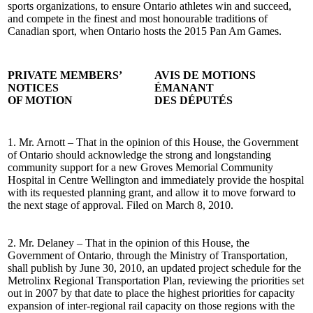
sports organizations, to ensure Ontario athletes win and succeed,
and compete in the finest and most honourable traditions of
Canadian sport, when Ontario hosts the 2015 Pan Am Games.
PRIVATE MEMBERS’
AVIS DE MOTIONS
NOTICES
ÉMANANT
OF MOTION
DES DÉPUTÉS
1. Mr. Arnott – That in the opinion of this House, the Government
of Ontario should acknowledge the strong and longstanding
community support for a new Groves Memorial Community
Hospital in Centre Wellington and immediately provide the hospital
with its requested planning grant, and allow it to move forward to
the next stage of approval. Filed on March 8, 2010.
2. Mr. Delaney – That in the opinion of this House, the
Government of Ontario, through the Ministry of Transportation,
shall publish by June 30, 2010, an updated project schedule for the
Metrolinx Regional Transportation Plan, reviewing the priorities set
out in 2007 by that date to place the highest priorities for capacity
expansion of inter-regional rail capacity on those regions with the