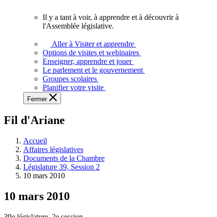
vous.
Il y a tant à voir, à apprendre et à découvrir à
Il
l'Assemblée législative.
y
a
Aller à Visiter et apprendre
tant
Options de visites et webinaires
à
Enseigner, apprendre et jouer
voir,
Le parlement et le gouvernement
à
Groupes scolaires
apprendre
Planifier votre visite
et
Fermer
à
découvrir
Fil d'Ariane
à
l'Assemblée
législative.
Accueil
Affaires législatives
Documents de la Chambre
Législature 39, Session 2
10 mars 2010
10 mars 2010
39e législature, 2e session