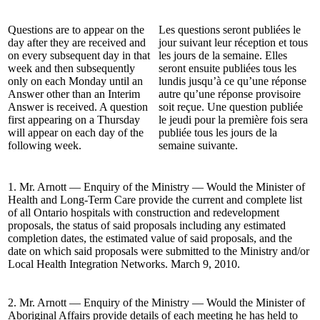
Questions are to appear on the
Les questions seront publiées le
day after they are received and
jour suivant leur réception et tous
on every subsequent day in that
les jours de la semaine. Elles
week and then subsequently
seront ensuite publiées tous les
only on each Monday until an
lundis jusqu’à ce qu’une réponse
Answer other than an Interim
autre qu’une réponse provisoire
Answer is received. A question
soit reçue. Une question publiée
first appearing on a Thursday
le jeudi pour la première fois sera
will appear on each day of the
publiée tous les jours de la
following week.
semaine suivante.
1. Mr. Arnott — Enquiry of the Ministry — Would the Minister of
Health and Long-Term Care provide the current and complete list
of all Ontario hospitals with construction and redevelopment
proposals, the status of said proposals including any estimated
completion dates, the estimated value of said proposals, and the
date on which said proposals were submitted to the Ministry and/or
Local Health Integration Networks. March 9, 2010.
2. Mr. Arnott — Enquiry of the Ministry — Would the Minister of
Aboriginal Affairs provide details of each meeting he has held to