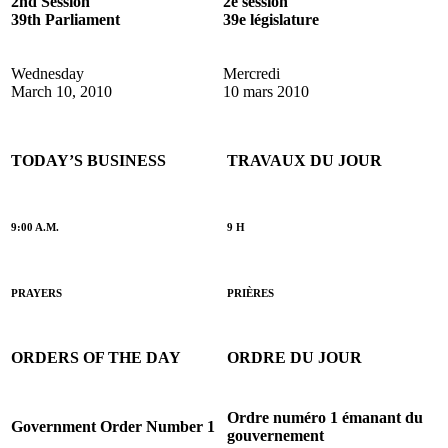
2nd Session
2e session
39th Parliament
39e législature
Wednesday
Mercredi
March 10, 2010
10 mars 2010
TODAY’S BUSINESS
TRAVAUX DU JOUR
9:00 A.M.
9 H
PRAYERS
PRIÈRES
ORDERS OF THE DAY
ORDRE DU JOUR
Ordre numéro 1 émanant du
Government Order Number 1
gouvernement