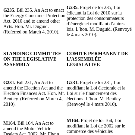
G235.
Projet de loi 235, Loi
G235.
Bill 235, An Act to enact
édictant la Loi de 2010 sur la
the Energy Consumer Protection
protection des consommateurs
Act, 2010 and to amend other
d’énergie et modifiant d’autres
Acts. Hon. Mr. Duguid.
lois. L’hon. M. Duguid. (Renvoyé
(Referred on March 4, 2010).
le 4 mars 2010).
STANDING COMMITTEE
COMITÉ PERMANENT DE
ON THE LEGISLATIVE
L’ASSEMBLÉE
ASSEMBLY
LÉGISLATIVE
G231.
Bill 231, An Act to
G231.
Projet de loi 231, Loi
amend the Election Act and the
modifiant la Loi électorale et la
Election Finances Act. Hon. Mr.
Loi sur le financement des
Bentley. (Referred on March 4,
élections. L’hon. M. Bentley.
2010).
(Renvoyé le 4 mars 2010).
M164.
Projet de loi 164, Loi
M164.
Bill 164, An Act to
modifiant la Loi de 2002 sur le
amend the Motor Vehicle
commerce des véhicules
Dealers Act, 2002. Mr. Flynn.