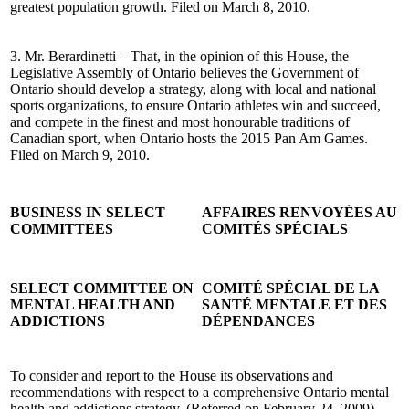
greatest population growth. Filed on March 8, 2010.
3. Mr. Berardinetti – That, in the opinion of this House, the
Legislative Assembly of Ontario believes the Government of
Ontario should develop a strategy, along with local and national
sports organizations, to ensure Ontario athletes win and succeed,
and compete in the finest and most honourable traditions of
Canadian sport, when Ontario hosts the 2015 Pan Am Games.
Filed on March 9, 2010.
BUSINESS IN SELECT
AFFAIRES RENVOYÉES AU
COMMITTEES
COMITÉS SPÉCIALS
SELECT COMMITTEE ON
COMITÉ SPÉCIAL DE LA
MENTAL HEALTH AND
SANTÉ MENTALE ET DES
ADDICTIONS
DÉPENDANCES
To consider and report to the House its observations and
recommendations with respect to a comprehensive Ontario mental
health and addictions strategy. (Referred on February 24, 2009).