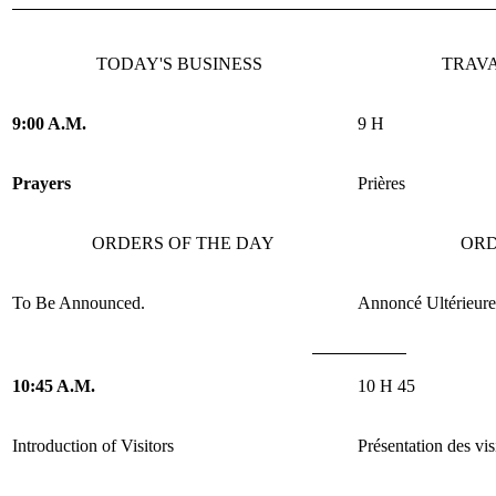
TODAY'S BUSINESS
TRAV
9:00 A.M.
9 H
Prayers
Prières
ORDERS OF THE DAY
ORD
To Be Announced
.
Annoncé Ultérieur
10:45 A.M.
10 H 45
Introduction of Visitors
Présentation des vis