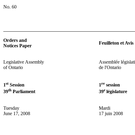
No.
60
Orders and
Feuilleton et Avis
Notices Paper
Legislative Assembly
Assemblée législat
of Ontario
de l'Ontario
st
re
1
Session
1
session
th
e
39
Parliament
39
législature
Tuesday
Mardi
June 17, 2008
17 juin 2008