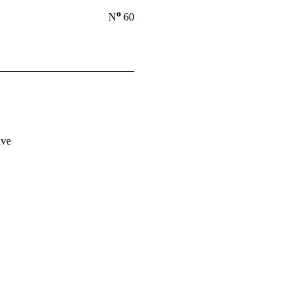
o
N
60
ive