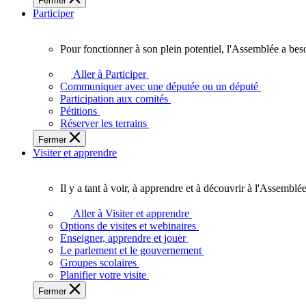
Fermer
des
Participer
Ontariennes
et
Ontariens.
Pour fonctionner à son plein potentiel, l'Assemblée a bes
Pour
fonctionner
Aller à Participer
à
Communiquer avec une députée ou un député
son
Participation aux comités
plein
Pétitions
potentiel,
Réserver les terrains
l'Assemblée
Fermer
a
Visiter et apprendre
besoin
de
vous.
Il y a tant à voir, à apprendre et à découvrir à l'Assemblée
Il
y
Aller à Visiter et apprendre
a
Options de visites et webinaires
tant
Enseigner, apprendre et jouer
à
Le parlement et le gouvernement
voir,
Groupes scolaires
à
Planifier votre visite
apprendre
Fermer
et