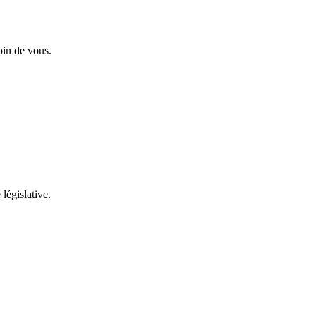
oin de vous.
 législative.