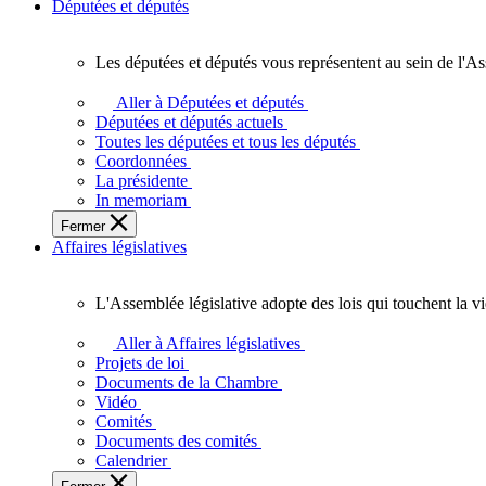
Députées et députés
Les députées et députés vous représentent au sein de l'As
Les
députées
Aller à Députées et députés
et
Députées et députés actuels
députés
Toutes les députées et tous les députés
vous
Coordonnées
représentent
La présidente
au
In memoriam
sein
Fermer
de
Affaires législatives
l'Assemblée
législative
de
L'Assemblée législative adopte des lois qui touchent la v
l'Ontario.
L'Assemblée
législative
Aller à Affaires législatives
adopte
Projets de loi
des
Documents de la Chambre
lois
Vidéo
qui
Comités
touchent
Documents des comités
la
Calendrier
vie