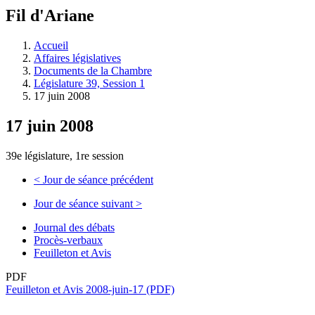
à
Fil d'Ariane
découvrir
à
l'Assemblée
Accueil
législative.
Affaires législatives
Documents de la Chambre
Législature 39, Session 1
17 juin 2008
17 juin 2008
39e législature, 1re session
<
Jour de séance précédent
Jour de séance suivant
>
Journal des débats
Procès-verbaux
Feuilleton et Avis
PDF
Feuilleton et Avis 2008-juin-17 (PDF)