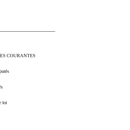
RES COURANTES
putés
és
 loi