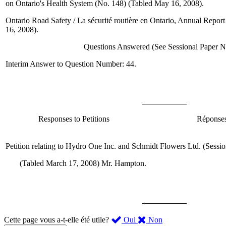
on Ontario's Health System (No. 148) (Tabled May 16, 2008).
Ontario Road Safety / La sécurité routière en Ontario, Annual Repo
16, 2008).
Questions Answered (See Sessional Paper No
Interim Answer to Question Number: 44.
Responses to Petitions
Réponses
Petition relating to Hydro One Inc. and Schmidt Flowers Ltd. (Sessi
(Tabled March 17, 2008)
Mr. Hampton
.
,
,
Cette page vous a-t-elle été utile?
Oui
Non