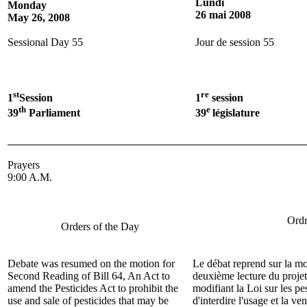
Lundi
Monday
26 mai 2008
May 26, 2008
Sessional Day 55
Jour de session 55
st
re
1
Session
1
session
th
e
39
Parliament
39
législature
Prayers
9:00 A.M.
Ordr
Orders of the Day
Debate was resumed on the motion for
Le débat reprend sur la mo
Second Reading of
Bill 64, An Act to
deuxième lecture du projet
amend the Pesticides Act to prohibit the
modifiant la Loi sur les pe
use and sale of pesticides that may be
d'interdire l'usage et la ve