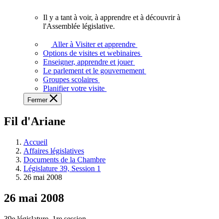
vous.
Il y a tant à voir, à apprendre et à découvrir à
Il
l'Assemblée législative.
y
a
Aller à Visiter et apprendre
tant
Options de visites et webinaires
à
Enseigner, apprendre et jouer
voir,
Le parlement et le gouvernement
à
Groupes scolaires
apprendre
Planifier votre visite
et
Fermer
à
découvrir
Fil d'Ariane
à
l'Assemblée
législative.
Accueil
Affaires législatives
Documents de la Chambre
Législature 39, Session 1
26 mai 2008
26 mai 2008
39e législature, 1re session