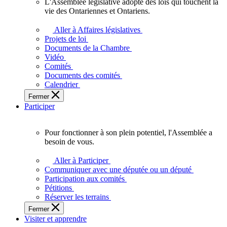
L'Assemblée législative adopte des lois qui touchent la
L'Assemblée
vie des Ontariennes et Ontariens.
législative
adopte
Aller à Affaires législatives
des
Projets de loi
lois
Documents de la Chambre
qui
Vidéo
touchent
Comités
la
Documents des comités
vie
Calendrier
des
Fermer
Ontariennes
Participer
et
Ontariens.
Pour fonctionner à son plein potentiel, l'Assemblée a
Pour
besoin de vous.
fonctionner
à
Aller à Participer
son
Communiquer avec une députée ou un député
plein
Participation aux comités
potentiel,
Pétitions
l'Assemblée
Réserver les terrains
a
Fermer
besoin
Visiter et apprendre
de