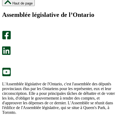
cette
cette
Haut de page
page
page
m’a
ne
Assemblée législative de l’Ontario
été
m’a
utile.
pas
Un
été
sondage
utile.
facultatif
Un
s’ouvre
sondage
dans
facultatif
un
s’ouvre
nouvel
dans
onglet.
un
nouvel
onglet.
L'Assemblée législative de l'Ontario, c'est l'assemblée des députés
provinciaux élus par les Ontariens pour les représenter, eux et leur
circonscription. Elle a pour principales tâches de débattre et de voter
les lois, d'obliger le gouvernement à rendre des comptes, et
d'approuver les dépenses de ce dernier. L'Assemblée se réunit dans
l'édifice de l'Assemblée législative, qui se situe à Queen's Park, à
Toronto.