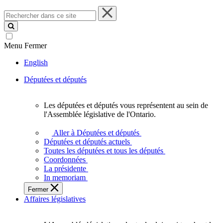
Rechercher
dans
ce
site
Menu
Fermer
English
Députées et députés
Les députées et députés vous représentent au sein de
Les
l'Assemblée législative de l'Ontario.
députées
et
Aller à Députées et députés
députés
Députées et députés actuels
vous
Toutes les députées et tous les députés
représentent
Coordonnées
au
La présidente
sein
In memoriam
de
Fermer
l'Assemblée
Affaires législatives
législative
de
l'Ontario.