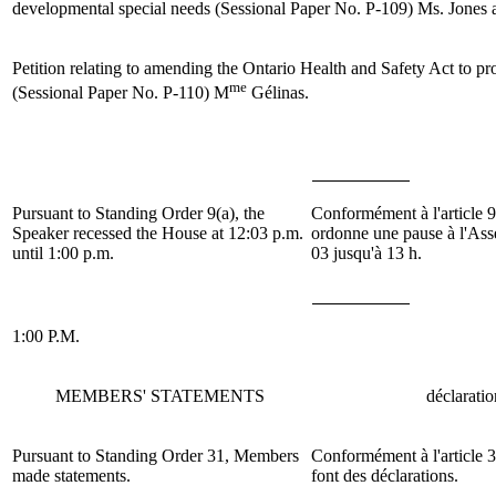
developmental special needs (Sessional Paper No. P-109)
Ms. Jones
Petition relating to amending the Ontario Health and Safety Act to p
me
(Sessional Paper No. P-110)
M
Gélinas
.
Pursuant to Standing Order 9(a), the
Conformément à l'article 9 
Speaker recessed the House at 12:03 p.m.
ordonne une pause à l'Ass
until 1:00 p.m.
03 jusqu'à 13 h.
1:00 P.M.
MEMBERS' STATEMENTS
déclarati
Pursuant to Standing Order 31, Members
Conformément à l'article 3
made statements.
font des déclarations.