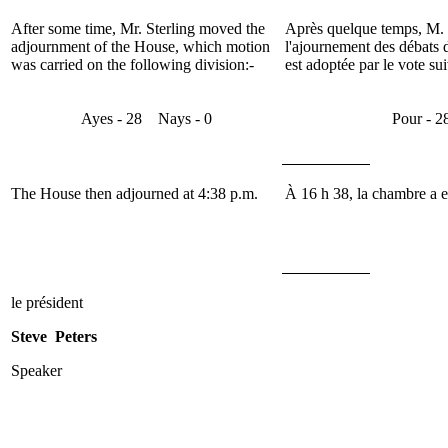
After some time,
Mr. Sterling
moved the
Après quelque temps, M.
adjournment of the House, which motion
l'ajournement des débats 
was carried on the following division:-
est adoptée par le vote sui
Ayes
- 28
Nays
- 0
Pour
- 
The House then adjourned at 4:38 p.m.
À 16 h 38, la chambre a e
le président
Steve Peters
Speaker