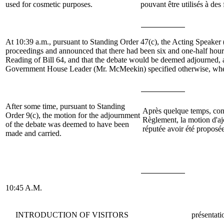
used for cosmetic purposes.
pouvant être utilisés à des 
At 10:39 a.m., pursuant to Standing Order 47(c), the Acting Speaker
proceedings and announced that there had been six and one-half hou
Reading
of Bill 64, and that the debate would be deemed adjourned, 
Government House Leader (Mr. McMeekin) specified otherwise, whe
After some time, pursuant to Standing
Après quelque temps, conf
Order 9(c), the motion for the adjournment
Règlement, la motion d'a
of the debate was deemed to have been
réputée avoir été proposée
made and carried.
10:45 A.M.
INTRODUCTION OF VISITORS
présentati