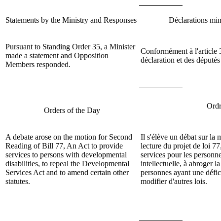
Statements by the Ministry and Responses
Déclarations mini
Pursuant to Standing Order 35, a Minister
Conformément à l'article 3
made a statement and Opposition
déclaration et des députés
Members responded.
Ordr
Orders of the Day
A debate arose on the motion for Second
Il s'élève un débat sur la
Reading of
Bill 77, An Act to provide
lecture du projet
de loi 77
services to persons with developmental
services pour les personn
disabilities, to repeal the Developmental
intellectuelle, à abroger l
Services Act and to amend certain other
personnes ayant une défici
statutes.
modifier d'autres lois.