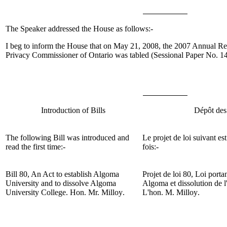
The Speaker addressed the House as follows:-
I beg to inform the House that on May 21, 2008, the 2007 Annual Re
Privacy Commissioner of Ontario was tabled (Sessional Paper No. 14
Introduction of Bills
Dépôt des 
The following Bill was introduced and
Le projet de loi suivant es
read the first time:-
fois:-
Bill 80, An Act to establish Algoma
Projet de loi
80, Loi portan
University and to dissolve Algoma
Algoma et dissolution de 
University College.
Hon. Mr. Milloy
.
L'hon. M.
Milloy
.