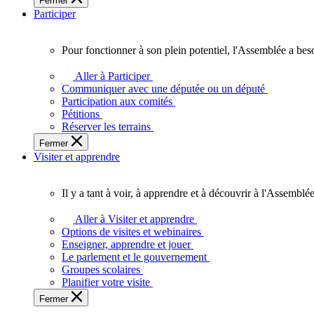
Fermer
des
Participer
Ontariennes
et
Ontariens.
Pour fonctionner à son plein potentiel, l'Assemblée a bes
Pour
fonctionner
Aller à Participer
à
Communiquer avec une députée ou un député
son
Participation aux comités
plein
Pétitions
potentiel,
Réserver les terrains
l'Assemblée
Fermer
a
Visiter et apprendre
besoin
de
vous.
Il y a tant à voir, à apprendre et à découvrir à l'Assemblée
Il
y
Aller à Visiter et apprendre
a
Options de visites et webinaires
tant
Enseigner, apprendre et jouer
à
Le parlement et le gouvernement
voir,
Groupes scolaires
à
Planifier votre visite
apprendre
Fermer
et