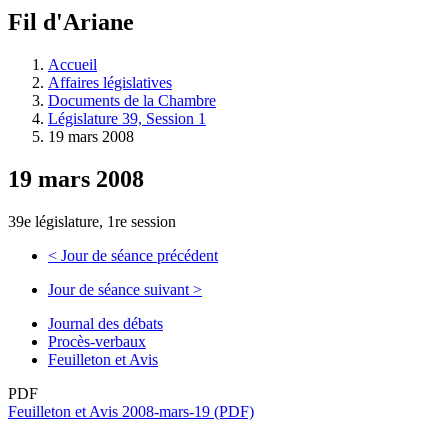
à
Fil d'Ariane
découvrir
à
l'Assemblée
Accueil
législative.
Affaires législatives
Documents de la Chambre
Législature 39, Session 1
19 mars 2008
19 mars 2008
39e législature, 1re session
<
Jour de séance précédent
Jour de séance suivant
>
Journal des débats
Procès-verbaux
Feuilleton et Avis
PDF
Feuilleton et Avis 2008-mars-19 (PDF)