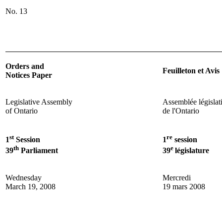
No. 13
Orders and
Feuilleton et Avis
Notices Paper
Legislative Assembly
Assemblée législat
of Ontario
de l'Ontario
st
re
1
Session
1
session
th
e
39
Parliament
39
législature
Wednesday
Mercredi
March 19, 2008
19 mars 2008