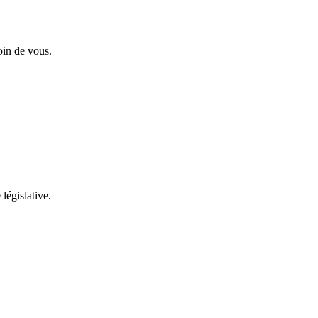
oin de vous.
 législative.