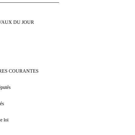
VAUX DU JOUR
RES COURANTES
éputés
és
e loi