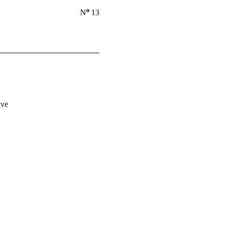
o
N
13
ive