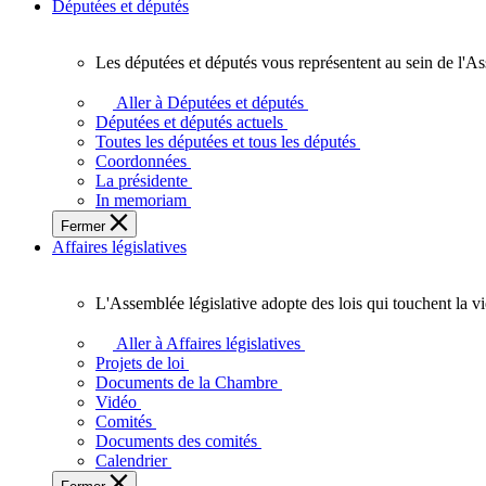
Députées et députés
Les députées et députés vous représentent au sein de l'As
Les
députées
Aller à Députées et députés
et
Députées et députés actuels
députés
Toutes les députées et tous les députés
vous
Coordonnées
représentent
La présidente
au
In memoriam
sein
Fermer
de
Affaires législatives
l'Assemblée
législative
de
L'Assemblée législative adopte des lois qui touchent la v
l'Ontario.
L'Assemblée
législative
Aller à Affaires législatives
adopte
Projets de loi
des
Documents de la Chambre
lois
Vidéo
qui
Comités
touchent
Documents des comités
la
Calendrier
vie