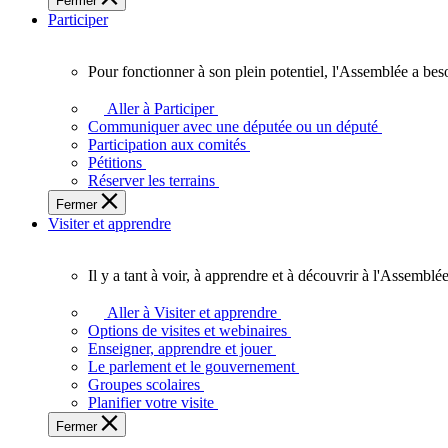
Fermer
des
Participer
Ontariennes
et
Ontariens.
Pour fonctionner à son plein potentiel, l'Assemblée a bes
Pour
fonctionner
Aller à Participer
à
Communiquer avec une députée ou un député
son
Participation aux comités
plein
Pétitions
potentiel,
Réserver les terrains
l'Assemblée
Fermer
a
Visiter et apprendre
besoin
de
vous.
Il y a tant à voir, à apprendre et à découvrir à l'Assemblée
Il
y
Aller à Visiter et apprendre
a
Options de visites et webinaires
tant
Enseigner, apprendre et jouer
à
Le parlement et le gouvernement
voir,
Groupes scolaires
à
Planifier votre visite
apprendre
Fermer
et