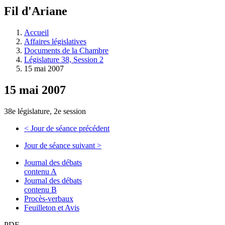
à
Fil d'Ariane
découvrir
à
l'Assemblée
Accueil
législative.
Affaires législatives
Documents de la Chambre
Législature 38, Session 2
15 mai 2007
15 mai 2007
38e législature, 2e session
<
Jour de séance précédent
Jour de séance suivant
>
Journal des débats
contenu A
Journal des débats
contenu B
Procès-verbaux
Feuilleton et Avis
PDF