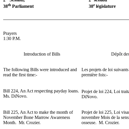
th
e
38
Parliament
38
législature
Prayers
1:30 P.M.
Introduction of Bills
Dépôt des
The following Bills were introduced and
Les projets de loi suivants
read the first time:-
première fois:-
Bill 224, An Act respecting payday loans.
Projet de loi 224, Loi trai
Ms. DiNovo.
DiNovo.
Bill 225, An Act to make the month of
Projet de loi 225, Loi visa
November Bone Marrow Awareness
novembre Mois de la sensi
Month. Mr. Crozier.
osseuse.
M. Crozier.