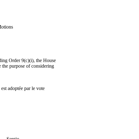
otions
ding Order 9(c)(i), the House
r the purpose of considering
 est adoptée par le
vote
Sergio