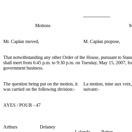
Motions
M
Mr.
Caplan
moved,
M. Caplan
propose,
That notwithstanding any other Order of the House,
pursuant to Stan
shall meet from 6:45 p.m. to 9:30 p.m. on Tuesday, May 15, 2007, fo
government business.
The question being put on the motion, it
La motion, mise aux voix,
was carried on the following division:-
suivant:-
AYES / POUR - 47
Arthurs
Delaney
Lalonde
Patten