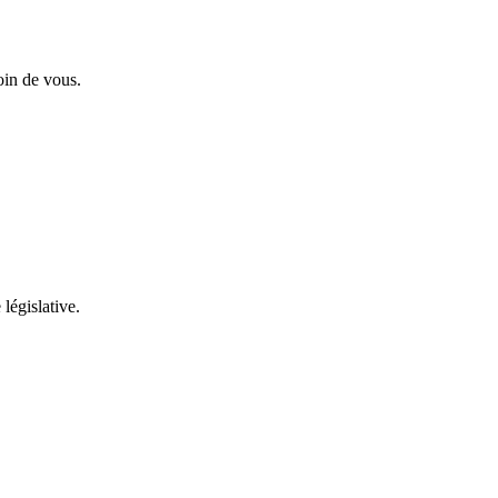
oin de vous.
 législative.