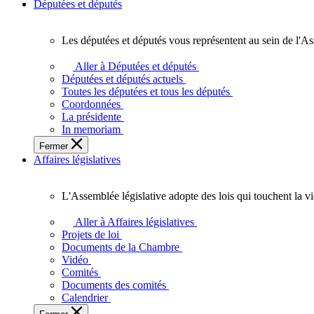
Députées et députés
Les députées et députés vous représentent au sein de l'As
Les
députées
Aller à Députées et députés
et
Députées et députés actuels
députés
Toutes les députées et tous les députés
vous
Coordonnées
représentent
La présidente
au
In memoriam
sein
Fermer
de
Affaires législatives
l'Assemblée
législative
de
L'Assemblée législative adopte des lois qui touchent la v
l'Ontario.
L'Assemblée
législative
Aller à Affaires législatives
adopte
Projets de loi
des
Documents de la Chambre
lois
Vidéo
qui
Comités
touchent
Documents des comités
la
Calendrier
vie