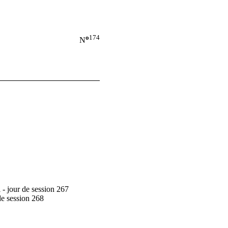
o
174
N
 - jour de session 267
de session 268