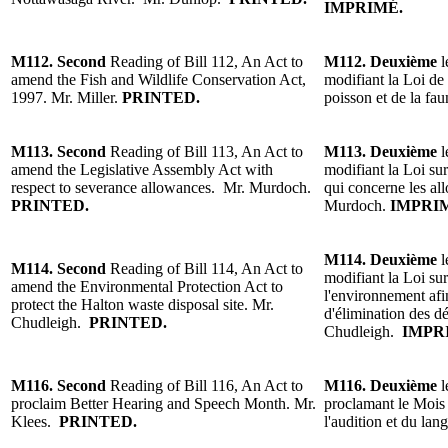
IMPRIMÉ.
M112.
Second
Reading of Bill 112, An Act to
M112.
Deuxième
l
amend the Fish and Wildlife Conservation Act,
modifiant la Loi de
1997. Mr. Miller.
PRINTED.
poisson et de la fa
M113.
Second
Reading of Bill 113, An Act to
M113.
Deuxième
l
amend the Legislative Assembly Act with
modifiant la Loi sur
respect to severance allowances.
Mr. Murdoch
.
qui concerne les al
PRINTED.
Murdoch
.
IMPRI
M114.
Deuxième
l
M114.
Second
Reading of Bill 114, An Act to
modifiant la Loi sur
amend the Environmental Protection Act to
l'environnement afin
protect the Halton waste disposal site.
Mr.
d
'
élimination des d
Chudleigh
.
PRINTED.
Chudleigh
.
IMPR
M116.
Second
Reading of
Bill 116, An Act to
M116.
Deuxième
l
proclaim Better Hearing and Speech Month.
Mr.
proclamant le Mois 
Klees
.
PRINTED.
l'audition et du lan