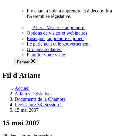
vous.
Il y a tant à voir, à apprendre et à découvrir à
Il
l'Assemblée législative.
y
a
Aller à Visiter et apprendre
tant
Options de visites et webinaires
à
Enseigner, apprendre et jouer
voir,
Le parlement et le gouvernement
à
Groupes scolaires
apprendre
Planifier votre visite
et
Fermer
à
découvrir
Fil d'Ariane
à
l'Assemblée
législative.
Accueil
Affaires législatives
Documents de la Chambre
Législature 38, Session 2
15 mai 2007
15 mai 2007
38e législature, 2e session