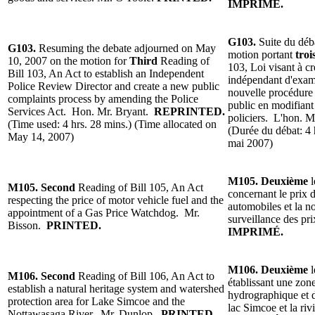
IMPRIMÉ.
G103.
Suite du déb
G103.
Resuming the debate adjourned on May
motion portant
troi
10, 2007 on the motion for
Third
Reading
of
103, Loi visant à cr
Bill 103, An Act to establish an Independent
indépendant d'exame
Police Review Director and create a new public
nouvelle procédure 
complaints process by amending the Police
public en modifiant 
Services Act. Hon. Mr. Bryant.
REPRINTED.
policiers. L'hon. 
(Time used: 4 hrs. 28 mins.)
(Time allocated on
(Durée du débat: 4
May 14, 2007)
mai 2007)
M105.
Deuxième
M105.
Second
Reading of
Bill 105, An Act
concernant le prix 
respecting the price of motor vehicle fuel and the
automobiles et la n
appointment of a Gas Price Watchdog.
Mr.
surveillance des pr
Bisson
.
PRINTED.
IMPRIMÉ.
M106.
Deuxième
M106.
Second
Reading
of Bill 106, An Act to
établissant une zon
establish a natural heritage system and watershed
hydrographique et d
protection area for Lake Simcoe and the
lac Simcoe et la ri
Nottawasaga River.
Mr. Dunlop.
PRINTED.