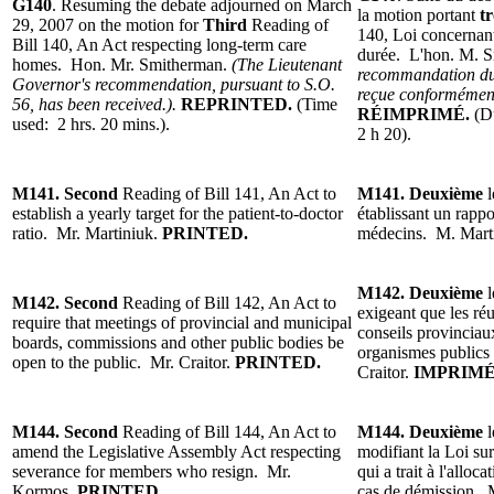
G140
.
Resuming the debate adjourned on March
la motion portant
tr
29, 2007 on the motion for
Third
Reading
of
140, Loi concernant
Bill 140, An Act respecting long-term care
durée. L'hon. M. 
homes. Hon. Mr. Smitherman.
(The Lieutenant
recommandation du 
Governor's recommendation, pursuant to S.O.
reçue conformément 
56, has been received.).
REPRINTED.
(Time
R
ÉIMPRIMÉ.
(D
used: 2 hrs. 20 mins.).
2 h 20).
M141.
Second
Reading of Bill 141, An Act to
M141.
Deuxième
establish a yearly target for the patient-to-doctor
établissant un rappo
ratio. Mr. Martiniuk.
PRINTED.
médecins.
M. Mart
M142.
Deuxième
M142.
Second
Reading of
Bill 142, An Act to
exigeant que les ré
require that meetings of provincial and municipal
conseils provinciau
boards, commissions and other public bodies be
organismes publics 
open to the public. Mr. Craitor.
PRINTED.
Craitor.
IMPRIMÉ
M144.
Second
Reading
of Bill 144, An Act to
M144.
Deuxième
amend the Legislative Assembly Act respecting
modifiant la Loi sur
severance for members who resign. Mr.
qui a trait à l'alloc
Kormos.
PRINTED.
cas de démission.