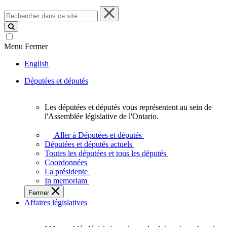
Rechercher
dans
ce
site
Menu
Fermer
English
Députées et députés
Les députées et députés vous représentent au sein de
Les
l'Assemblée législative de l'Ontario.
députées
et
Aller à Députées et députés
députés
Députées et députés actuels
vous
Toutes les députées et tous les députés
représentent
Coordonnées
au
La présidente
sein
In memoriam
de
Fermer
l'Assemblée
Affaires législatives
législative
de
l'Ontario.