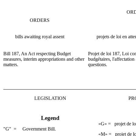
OR
ORDERS
bills awaiting royal assent
projets de loi en att
Bill 187, An Act respecting Budget
Projet de loi 187, Loi co
measures, interim appropriations and other
budgétaires, l'affectation 
matters.
questions.
LEGISLATION
PR
Legend
«G» = projet de lo
"G" = Government Bill.
«M» = projet de loi