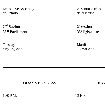
Legislative Assembly
Assemblée législat
of Ontario
de l'Ontario
nd
e
2
Session
2
session
th
e
38
Parliament
38
législature
Tuesday
Mardi
May 15, 2007
15 mai 2007
TODAY'S BUSINESS
TRAV
1:30 P.M.
13 H 30