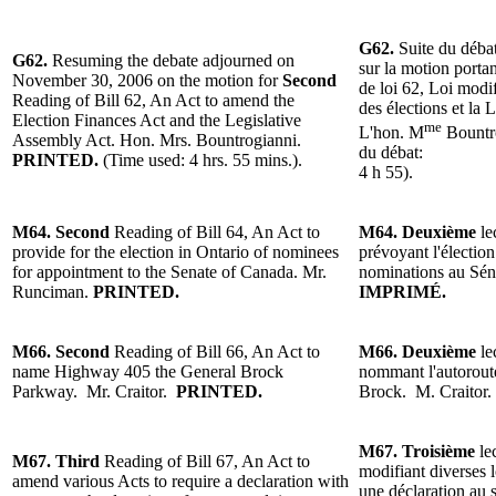
G62.
Suite du déba
G62.
Resuming the debate adjourned on
sur la motion porta
November 30, 2006 on the motion for
Second
de loi 62, Loi modif
Reading
of Bill 62, An Act to amend the
des élections et la 
Election Finances Act and the Legislative
me
L'hon. M
Bountr
Assembly Act.
Hon. Mrs. Bountrogianni
.
du débat:
PRINTED.
(Time used: 4 hrs. 55 mins.).
4 h 55).
M64.
Second
Reading
of Bill 64, An Act to
M64.
Deuxième
le
provide for the election in Ontario of nominees
prévoyant l'électio
for appointment to the Senate of Canada.
Mr.
nominations au Sé
Runciman
.
PRINTED.
IMPRIMÉ.
M66. Second
Reading of Bill 66, An Act to
M66.
Deuxième
le
name
Highway
405 the General Brock
nommant l'autorou
Parkway.
Mr. Craitor
.
PRINTED.
Brock.
M. Craitor
M67.
Troisième
le
M67.
Third
Reading of
Bill 67, An Act to
modifiant diverses l
amend various Acts to require a declaration with
une déclaration au 