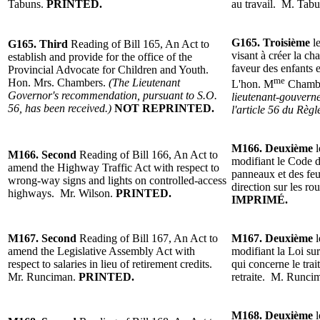
Tabuns.
PRINTED.
au travail.
M. Tabu
G165.
Troisième
le
G165.
Third
Reading of
Bill 165, An Act to
visant à créer la ch
establish and provide for the office of the
faveur des enfants e
Provincial Advocate for Children and Youth.
me
Hon. Mrs. Chambers.
(The Lieutenant
L'hon. M
Chamb
Governor's recommendation, pursuant to S.O.
lieutenant-gouvern
56, has been received.)
NOT REPRINTED.
l'article 56 du Règ
M166.
Deuxième
M166. Second
Reading of
Bill 166, An Act to
modifiant le Code de
amend the Highway Traffic Act with respect to
panneaux et des fe
wrong-way signs and lights on controlled-access
direction sur les ro
highways. Mr. Wilson.
PRINTED.
IMPRIMÉ.
M167. Second
Reading of
Bill 167, An Act to
M167.
Deuxième
amend the Legislative Assembly Act with
modifiant la Loi sur
respect to salaries in lieu of retirement credits.
qui concerne le trai
Mr. Runciman.
PRINTED.
retraite. M. Runci
M168.
Deuxième