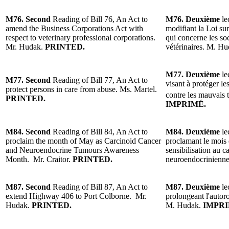
M76.
Second
Reading
of Bill 76, An Act to
M76.
Deuxième
le
amend the Business Corporations Act with
modifiant la Loi sur
respect to veterinary professional corporations.
qui concerne les soc
Mr. Hudak.
PRINTED.
vétérinaires
.
M. Hu
M77.
Deuxième
le
M77.
Second
Reading of Bill 77, An Act to
visant à protéger le
protect persons in care from abuse.
Ms. Martel
.
contre les mauvais 
PRINTED.
IMPRIMÉ.
M84.
Second
Reading
of Bill 84, An Act to
M84.
Deuxième
le
proclaim the month of May as Carcinoid Cancer
proclamant le mois
and Neuroendocrine Tumours Awareness
sensibilisation au 
Month.
Mr. Craitor
.
PRINTED.
neuroendocrinienn
M87.
Second
Reading o
f Bill 87, An Act to
M87.
Deuxième
le
extend Highway 406 to Port Colborne.
Mr.
prolongeant l'autor
Hudak.
PRINTED.
M. Hudak.
IMPRI