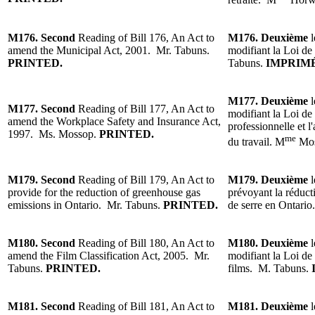
M176. Second
Reading of Bill 176, An Act to
M176. Deuxième
l
amend the Municipal Act, 2001. Mr. Tabuns.
modifiant la Loi de
PRINTED.
Tabuns.
IMPRIMÉ
M177.
Deuxième
l
M177. Second
Reading of Bill 177, An Act to
modifiant la Loi de 
amend the Workplace Safety and Insurance Act,
professionnelle et l
1997. Ms. Mossop.
PRINTED.
me
du travail.
M
Mos
M179. Second
Reading of Bill 179, An Act to
M1
79. Deuxième
l
provide for the reduction of greenhouse gas
prévoyant la réduct
emissions in Ontario. Mr. Tabuns.
PRINTED.
de serre en Ontari
M180. Second
Reading of Bill 180, An Act to
M180. Deuxième
l
amend the Film Classification Act, 2005. Mr.
modifiant la Loi de
Tabuns.
PRINTED.
films.
M. Tabuns.
M181. Second
Reading of Bill 181, An Act to
M181. Deuxième
l