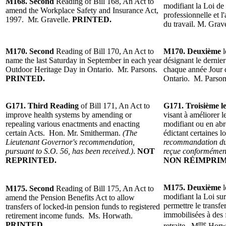
M168. Second
Reading of
Bill 168, An Act to
modifiant la Loi de 
amend the Workplace Safety and Insurance Act,
professionnelle et l
1997. Mr. Gravelle.
PRINTED.
du travail. M. Grav
M170. Second
Reading of
Bill 170, An Act to
M170.
Deuxième
name the last Saturday in September in each year
désignant le dernie
Outdoor Heritage Day in Ontario. Mr. Parsons.
chaque année Jour d
PRINTED.
Ontario.
M. Parso
G171. Third Reading
of
Bill 171, An Act to
G171. Troisième l
improve health systems by amending or
visant à améliorer l
repealing various enactments and enacting
modifiant ou en abro
certain Acts. Hon. Mr. Smitherman.
(The
édictant certaines 
Lieutenant Governor's recommendation,
recommandation du 
pursuant to S.O. 56, has been received.)
.
NOT
reçue conformément 
REPRINTED.
NON
RÉIMPRIM
M175. Deuxième
l
M175. Second
Reading of
Bill 175, An Act to
modifiant la Loi sur
amend the Pension Benefits Act to allow
permettre le transfer
transfers of locked-in pension funds to registered
immobilisées à des 
retirement income funds. Ms. Horwath.
me
PRINTED.
retraite.
M
Horw