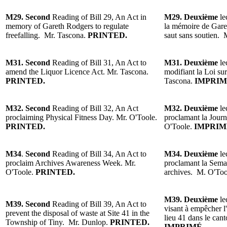
M29.
Second
Reading of Bill 29, An Act in
M29.
Deuxième
le
memory of Gareth Rodgers to regulate
la mémoire de Gare
freefalling.
Mr. Tascona.
PRINTED.
saut sans soutien
.
M31. Second
Reading of Bill 31, An Act to
M31. Deuxième
le
amend the Liquor Licence Act.
Mr. Tascona.
modifiant la Loi sur
PRINTED.
Tascona.
IMPRIM
M32.
Second
Reading
of Bill 32, An Act
M32.
Deuxième
le
proclaiming Physical Fitness Day.
Mr. O'Toole.
proclamant la Journ
PRINTED.
O'Toole.
IMPRIM
M34
.
Second
Reading
of Bill 34, An Act to
M34.
Deuxième
le
proclaim Archives Awareness Week.
Mr.
proclamant la Semai
O'Toole.
PRINTED.
archives.
M. O'To
M39. Deuxième
le
M39.
Second
Reading
of
Bill 39, An Act to
visant à empêcher l'
prevent the disposal of waste at Site 41 in the
lieu 41 dans le can
Township of Tiny.
Mr. Dunlop
.
PRINTED.
IMPRIMÉ.