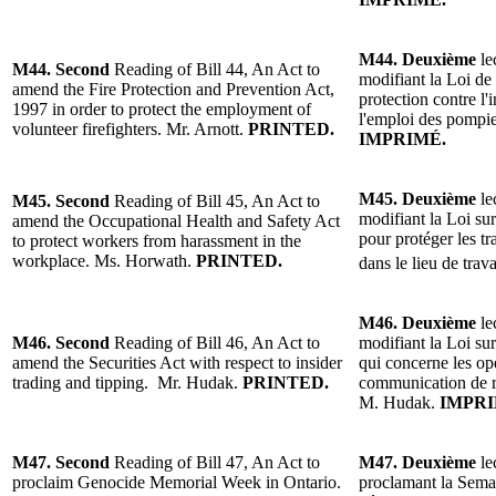
M44.
Deuxième
le
M44.
Second
Reading of Bill 44, An Act to
modifiant la Loi de 
amend the Fire Protection and Prevention Act,
protection contre l'
1997 in order to protect the employment of
l'emploi des pompie
volunteer firefighters.
Mr. Arnott.
PRINTED.
IMPRIMÉ.
M45.
Deuxième
le
M45.
Second
Reading of Bill 45, An Act to
modifiant la Loi sur
amend the Occupational Health and Safety Act
pour protéger les tr
to protect workers from harassment in the
workplace.
Ms. Horwath.
PRINTED.
dans le lieu de trava
M46.
Deuxième
le
M46.
Second
Reading of Bill 46, An Act to
modifiant la Loi sur
amend the Securities Act with respect to insider
qui concerne les op
trading and tipping.
Mr. Hudak.
PRINTED.
communication de r
M. Hudak.
IMPRI
M47. Second
Reading of
Bill 47, An Act to
M47.
Deuxième
le
proclaim Genocide Memorial Week in Ontario.
proclamant la Sem