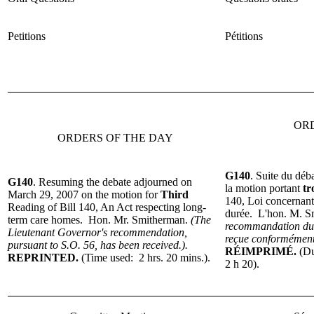
Petitions
Pétitions
OR
ORDERS OF THE DAY
G140
.
Suite du déb
G140
.
Resuming the debate adjourned on
la motion portant
tr
March 29, 2007 on the motion for
Third
140, Loi concernant
Reading
of Bill 140, An Act respecting long-
durée. L'hon. M. 
term care homes. Hon. Mr. Smitherman.
(The
recommandation du 
Lieutenant Governor's recommendation,
reçue conformément 
pursuant to S.O. 56, has been received.).
R
ÉIMPRIMÉ.
(Du
REPRINTED.
(Time used: 2 hrs. 20 mins.).
2 h 20).