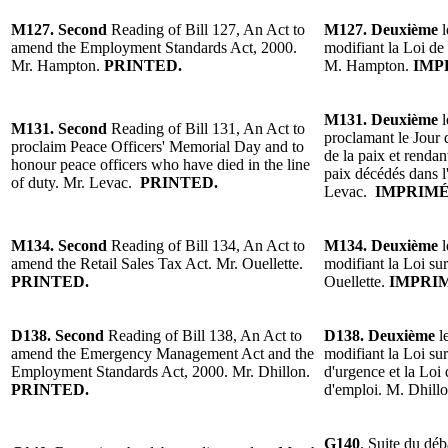
M127.
Second
Reading
of
Bill 127, An Act to
M127.
Deuxième
amend the Employment Standards Act, 2000.
modifiant la Loi de
Mr. Hampton
.
PRINTED.
M. Hampton.
IMP
M131.
Deuxième
M131.
Second
Reading
of Bill 131, An Act to
proclamant le Jour
proclaim Peace Officers' Memorial Day and to
de la paix et renda
honour peace officers who have died in the line
paix décédés dans l
of duty.
Mr. Levac.
PRINTED.
Levac.
IMPRIMÉ
M134.
Second
Reading of Bill 134, An Act to
M134.
Deuxième
amend the Retail Sales Tax Act.
Mr. Ouellette
.
modifiant la Loi sur
PRINTED.
Ouellette
.
IMPRI
D138.
Second
Reading of Bill 138, An Act to
D138.
Deuxième
l
amend the Emergency Management Act and the
modifiant la Loi sur
Employment Standards Act, 2000.
Mr. Dhillon.
d'urgence et la Loi
PRINTED.
d'emploi.
M. Dhill
G140
.
Suite du déb