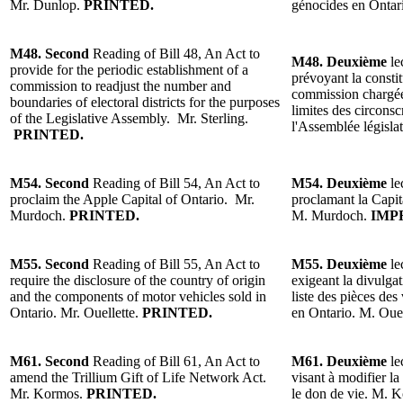
Mr. Dunlop.
PRINTED.
génocides en Onta
M48. Second
Reading of
Bill 48, An Act to
M48.
Deuxième
le
provide for the periodic establishment of a
prévoyant la consti
commission to readjust the number and
commission charg
é
boundaries of electoral districts for the purposes
limites des circonsc
of the Legislative Assembly.
Mr. Sterling.
l
'Assembl
ée législa
PRINTED.
M54. Second
Reading of Bill 54, An Act to
M54. Deuxième
le
proclaim the Apple Capital of Ontario.
Mr.
proclamant la Capi
Murdoch
.
PRINTED.
M. Murdoch
.
IMP
M55. Second
Reading of Bill 55, An Act to
M55. Deuxième
le
require the disclosure of the country of origin
exigeant la divulgat
and the components of motor vehicles sold in
liste des pi
èces des
Ontario. Mr. Ouellette.
PRINTED.
en Ontario
.
M. Ouel
M61.
Second
Reading
of Bill 61, An Act to
M61.
Deuxième
le
amend the Trillium Gift of Life Network Act.
visant
à modifier la
Mr. Kormos
.
PRINTED.
le don de vie.
M. K