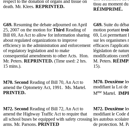
respect to the donation of organs and tissue on
tissu au moment du
death.
Mr. Klees
.
REPRINTED.
RÉIMPRIMÉ.
G69.
Resuming the debate adjourned on April
G69.
Suite du débat
25, 2007 on the motion for
Third
Reading of
motion portant
tro
Bill 69, An Act to allow for information sharing
69, Loi permettant l
about regulated organizations to improve
sur les organismes 
efficiency in the administration and enforcement
efficaces l
'applicati
of regulatory legislation and to make
législation de natur
consequential amendments to other Acts. Hon.
modifications corrél
Mr. Peters.
REPRINTED.
(Time used: 2 hrs.
M. Peters.
R
ÉIMP
15 mins.).
15).
M70.
Deuxième
le
M70.
Second
Reading of Bill 70, An Act to
modifiant la Loi de
amend the Optometry Act, 1991.
Ms. Martel
.
me
PRINTED.
M
Martel
.
IMP
M72.
Second
Reading of Bill 72, An Act to
M72.
Deuxième
le
amend the Highway Traffic Act to require that
modifiant le Code d
all school buses be equipped with safety crossing
les autobus scolaire
arms.
Mr. Parsons
.
PRINTED
de protection. M. P