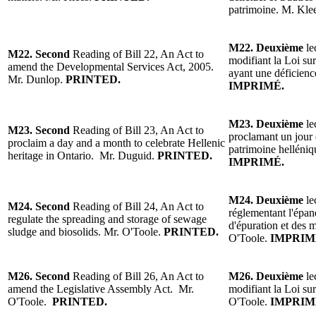
patrimoine.
M. Kle
M22.
Deuxième
le
M22.
Second
Reading of Bill 22, An Act to
modifiant la Loi su
amend the Developmental Services Act, 2005.
ayant une déficienc
Mr. Dunlop
.
PRINTED.
IMPRIMÉ.
M23.
Deuxième
le
M23.
Second
Reading of Bill 23, An Act to
proclamant un jour 
proclaim a day and a month to celebrate Hellenic
patrimoine helléni
heritage in Ontario.
Mr. Duguid
.
PRINTED.
IMPRIMÉ.
M24. Deuxième
le
M24. Second
Reading of Bill 24, An Act to
réglementant l'épan
regulate the spreading and storage of sewage
d'épuration et des 
sludge and biosolids.
Mr. O'Toole
.
PRINTED.
O'Toole.
IMPRIM
M26.
Second
Reading
of Bill 26, An Act to
M26.
Deuxième
le
amend the Legislative Assembly Act.
Mr.
modifiant la Loi su
O'Toole.
PRINTED.
O'Toole.
IMPRIM