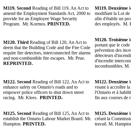
M119.
Second
Reading of
Bill 119, An Act to
M119.
Deuxième
l
amend the Employment Standards Act, 2000 to
modifiant la Loi de
provide for an Employee Wage Security
afin d'établir un pr
Program.
Mr. Kormos
.
PRINTED.
des employés.
M. 
M120.
Troisième
l
M120.
Third
Reading
of Bill 120, An Act to
portant que le code
deem that the Building Code and the Fire Code
prévention des ince
require fire detectors, interconnected fire alarms
détecteurs d'incendi
and non-combustible fire escapes. Mr. Prue.
d'incendie interconn
REPRINTED.
incombustibles
. M.
M122.
Second
Reading
of Bill 122, An Act to
M122.
Deuxième
enhance safety on Ontario's roads and to
visant
à accroître la
empower police officers to shut down street
l
'Ontario et
à habili
racing. Mr. Klees.
PRINTED.
fin aux courses de 
M125.
Second
Reading
of
Bill 125, An Act to
M125.
Deuxième
establish the Ontario Labour Market Board.
Mr.
créant la Commissi
Hampton
.
PRINTED.
travail. M. Hampto