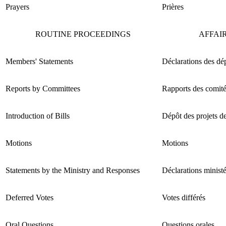
Prayers
Prières
ROUTINE PROCEEDINGS
AFFAI
Members' Statements
Déclarations des dé
Reports by Committees
Rapports des comit
Introduction of Bills
Dépôt des projets de
Motions
Motions
Statements by the Ministry and Responses
Déclarations ministé
Deferred Votes
Votes différés
Oral Questions
Questions orales