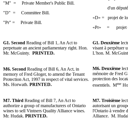
"M" = Private Member's Public Bill.
d'un député
"D" =
Committee Bill.
«D» = projet de lo
"Pr" = Private Bill.
«Pr» = projet de l
G1.
Second
Reading
of Bill 1, An Act to
G1.
Deuxième
lec
perpetuate an ancient
parliamentary
right. Hon.
visant à perpétuer u
Mr. McGuinty.
PRINTED.
L'hon. M.
McGuin
M6.
Deuxième
lec
M6.
Second
Reading of Bill 6, An Act, in
mémoire de Fred Glo
memory of Fred Gloger, to amend the Tenant
protection des locat
Protection Act, 1997 in respect of vital services.
me
Ms. Horwa
th.
PRINTED.
essentiels.
M
Ho
M7.
Third
Reading of Bill 7, An Act to
M7.
Troisième
lec
authorize a group of manufacturers of Ontario
autorisant un group
wines to sell Vintners Quality Alliance wines.
l'Ontario à vendre d
Mr. Hudak.
PRINTED.
Alliance. M. Huda