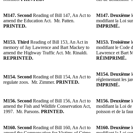
M147.
Second
Reading
of Bill 147, An Act to
M147.
Deuxième
amend the Education Act. Mr. Patten.
modifiant la Loi su
PRINTED.
IMPRIMÉ.
M153.
Third
Reading of Bill 15
3, An Act in
M153.
Trois
ième
l
memory of Jay Lawrence and Bart Mackey to
modifiant le Code d
amend the Highway Traffic Act.
Mr. Rinaldi
.
Lawrence et Bart 
REPRINTED.
RÉIMPRIMÉ.
M154.
Deux
ième
M154.
Second
Reading of
Bill 154, An Act to
réglementant les ja
regulate zoos. Mr. Zimmer.
PRINTED.
IMPRIMÉ.
M156.
Second
Reading of Bill 156, An Act to
M156.
Deuxième
amend the Fish and Wildlife Conservation Act,
modifiant la Loi de
1997.
Mr. Parsons.
PRINTED.
poisson et de la fa
M160.
Second
Reading of
Bill 160, An Act to
M160.
Deuxième
amend the Compensation for Victims of Crime
modifiant la Loi su