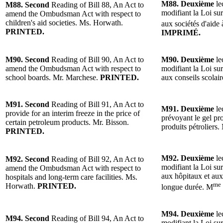
M88.
Deuxième
le
M88.
Second
Reading o
f
Bill 88, An Act to
modifiant la Loi su
amend the Ombudsman Act with respect to
children's aid societies.
Ms. Horwath
.
aux sociétés d'aide
PRINTED.
IMPRIMÉ.
M90. S
econd
Reading o
f
Bill 90, An Act to
M90.
Deuxième
le
amend the Ombudsman Act with respect to
modifiant la Loi su
school boards.
Mr. Marchese
.
PRINTED.
aux conseils scolai
M91.
Second
Reading o
f
Bill 91, An Act to
M91.
Deuxième
le
provide for an interim freeze in the price of
prévoyant le gel pro
certain petroleum products.
Mr. Bisson
.
produits pétroliers
PRINTED.
M92.
Deuxième
le
M92.
Second
Reading o
f
Bill 92, An Act to
modifiant la Loi su
amend the Ombudsman Act with respect to
aux hôpitaux et aux
hospitals and long-term care facilities.
Ms.
me
Horwath
.
PRINTED.
longue durée.
M
M94.
Deuxième
le
M94.
Second
Reading o
f Bill 94, An Act to
modifiant la Loi sur