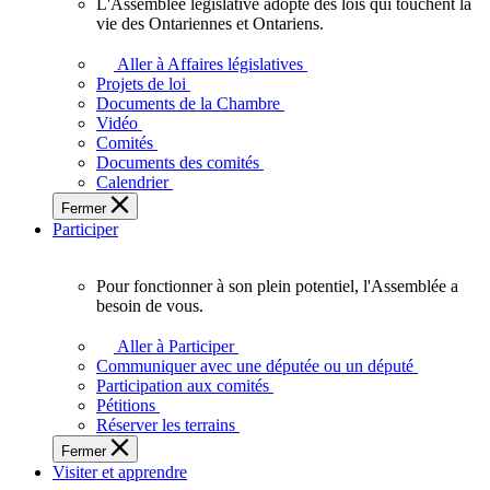
L'Assemblée législative adopte des lois qui touchent la
L'Assemblée
vie des Ontariennes et Ontariens.
législative
adopte
Aller à Affaires législatives
des
Projets de loi
lois
Documents de la Chambre
qui
Vidéo
touchent
Comités
la
Documents des comités
vie
Calendrier
des
Fermer
Ontariennes
Participer
et
Ontariens.
Pour fonctionner à son plein potentiel, l'Assemblée a
Pour
besoin de vous.
fonctionner
à
Aller à Participer
son
Communiquer avec une députée ou un député
plein
Participation aux comités
potentiel,
Pétitions
l'Assemblée
Réserver les terrains
a
Fermer
besoin
Visiter et apprendre
de