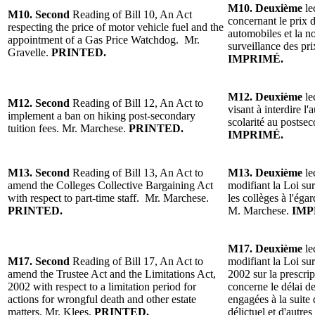
M10.
Deuxième
le
M10. Second
Reading of
Bill 10, An Act
concernant le prix 
respecting the price of motor vehicle fuel and the
automobiles et la n
appointment of a Gas Price Watchdog.
Mr.
surveillance des pr
Gravelle
.
PRINTED.
IMPRIMÉ.
M12.
Deuxième
le
M12. Second
Reading of Bill 12, An Act to
visant à interdire l
implement a ban on hiking post-secondary
scolarité au postse
tuition fees. Mr. Marchese.
PRINTED.
IMPRIMÉ.
M13.
Second
Reading of Bill 13, An Act to
M13.
Deuxième
le
amend the Colleges Collective Bargaining Act
modifiant la Loi sur
with respect to part-time staff.
Mr. M
archese.
les collèges à l
'
égar
PRINTED.
M. Marchese.
IMP
M17. Deuxième
le
M17. Second
Reading of Bill 17, An Act to
modifiant la Loi sur 
amend the Trustee Act and the Limitations Act,
2002 sur la prescrip
2002 with respect to a limitation period for
concerne le délai de
actions for wrongful death and other estate
engagées à la suite
matters.
Mr. Klees
.
PRINTED.
délictuel et d'autres