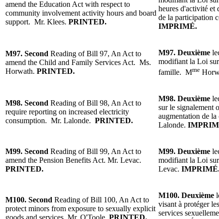
amend the Education Act with respect to
heures d'activité et 
community involvement activity hours and board
de la participation
support. Mr. Klees.
PRINTED.
IMPRIMÉ.
M97.
Deuxième
le
M97.
Second
Reading o
f Bill 97, An Act to
modifiant la Loi sur 
amend the Child and Family Services Act. Ms.
me
Horwath.
PRINTED.
famille. M
Horw
M98.
Deuxième
le
M98.
Second
Reading of Bill 98, An Act to
sur le signalement o
require reporting on increased electricity
augmentation de la
consumption.
Mr. Lalonde.
PRINTED.
Lalonde.
IMPRIM
M99.
Second
Reading of
Bill 99, An Act to
M99.
Deuxième
le
amend the Pension Benefits Act.
Mr. Levac
.
modifiant la Loi sur
PRINTED.
Levac.
IMPRIMÉ
M100.
Deuxième
M100.
Second
Reading of Bill 100, An Act to
visant
à protéger le
protect minors from exposure to sexually explicit
services sexuelleme
goods and services.
Mr. O'Toole
.
PRINTED.