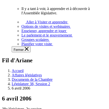
vous.
Il y a tant à voir, à apprendre et à découvrir à
Il
l'Assemblée législative.
y
a
Aller à Visiter et apprendre
tant
Options de visites et webinaires
à
Enseigner, apprendre et jouer
voir,
Le parlement et le gouvernement
à
Groupes scolaires
apprendre
Planifier votre visite
et
Fermer
à
découvrir
Fil d'Ariane
à
l'Assemblée
législative.
Accueil
Affaires législatives
Documents de la Chambre
Législature 38, Session 2
6 avril 2006
6 avril 2006
38e législature, 2e session