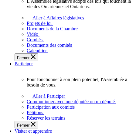
L'Assemblée législative adopte des lois qui touchent la
L'Assemblée
vie des Ontariennes et Ontariens.
législative
adopte
Aller à Affaires législatives
des
Projets de loi
lois
Documents de la Chambre
qui
Vidéo
touchent
Comités
la
Documents des comités
vie
Calendrier
des
Fermer
Ontariennes
Participer
et
Ontariens.
Pour fonctionner à son plein potentiel, l'Assemblée a
Pour
besoin de vous.
fonctionner
à
Aller à Participer
son
Communiquer avec une députée ou un député
plein
Participation aux comités
potentiel,
Pétitions
l'Assemblée
Réserver les terrains
a
Fermer
besoin
Visiter et apprendre
de