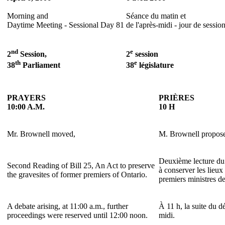
Morning and
Séance du matin et
Daytime Meeting - Sessional Day 81
de l'après-midi - jour de sessio
nd
e
2
Session,
2
session
th
e
38
Parliament
38
législature
PRAYERS
PRIÈRES
10:00 A.M.
10 H
Mr. Brownell moved,
M. Brownell propos
Deuxième lecture du p
Second Reading of Bill 25, An Act to preserve
à conserver les lieux
the gravesites of former premiers of Ontario.
premiers ministres de
A debate arising, at 11:00 a.m., further
À 11 h, la suite du d
proceedings were reserved until 12:00 noon.
midi.