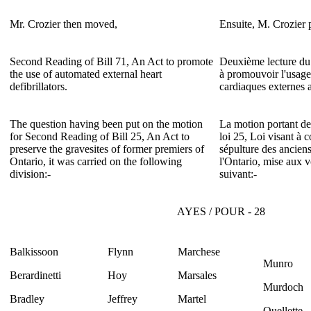
Mr. Crozier then moved,
Ensuite, M. Crozier 
Second Reading of Bill 71, An Act to promote
Deuxième lecture du p
the use of automated external heart
à promouvoir l'usage 
defibrillators.
cardiaques externes 
The question having been put on the motion
La motion portant de
for Second Reading of Bill 25, An Act to
loi 25, Loi visant à c
preserve the gravesites of former premiers of
sépulture des anciens
Ontario, it was carried on the following
l'Ontario, mise aux v
division:-
suivant:-
AYES / POUR - 28
Balkissoon
Flynn
Marchese
Munro
Berardinetti
Hoy
Marsales
Murdoch
Bradley
Jeffrey
Martel
Ouellette