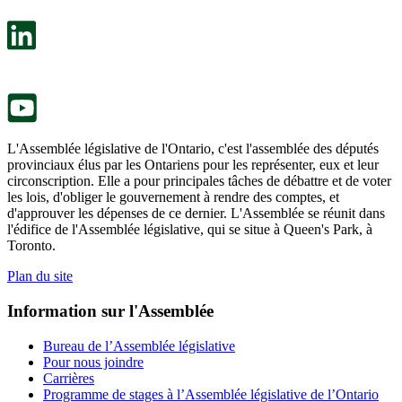
dans
facultatif
un
s’ouvre
nouvel
dans
onglet.
un
nouvel
onglet.
L'Assemblée législative de l'Ontario, c'est l'assemblée des députés
provinciaux élus par les Ontariens pour les représenter, eux et leur
circonscription. Elle a pour principales tâches de débattre et de voter
les lois, d'obliger le gouvernement à rendre des comptes, et
d'approuver les dépenses de ce dernier. L'Assemblée se réunit dans
l'édifice de l'Assemblée législative, qui se situe à Queen's Park, à
Toronto.
Plan du site
Information sur l'Assemblée
Bureau de l’Assemblée législative
Pour nous joindre
Carrières
Programme de stages à l’Assemblée législative de l’Ontario