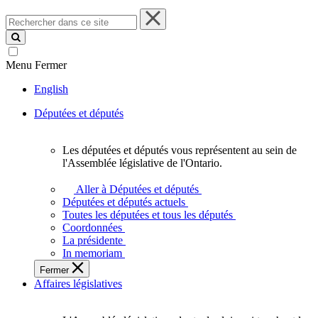
Rechercher
dans
ce
site
Menu
Fermer
English
Députées et députés
Les députées et députés vous représentent au sein de
Les
l'Assemblée législative de l'Ontario.
députées
et
Aller à Députées et députés
députés
Députées et députés actuels
vous
Toutes les députées et tous les députés
représentent
Coordonnées
au
La présidente
sein
In memoriam
de
Fermer
l'Assemblée
Affaires législatives
législative
de
l'Ontario.