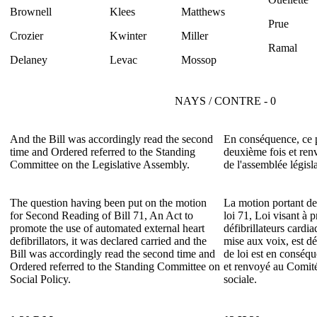
Brownell
Klees
Matthews
Prue
Crozier
Kwinter
Miller
Ramal
Delaney
Levac
Mossop
NAYS / CONTRE - 0
And the Bill was accordingly read the second
En conséquence, ce pr
time and Ordered referred to the Standing
deuxième fois et re
Committee on the Legislative Assembly.
de l'assemblée législa
The question having been put on the motion
La motion portant de
for Second Reading of Bill 71, An Act to
loi 71, Loi visant à 
promote the use of automated external heart
défibrillateurs cardi
defibrillators, it was declared carried and the
mise aux voix, est dé
Bill was accordingly read the second time and
de loi est en conséq
Ordered referred to the Standing Committee on
et renvoyé au Comité
Social Policy.
sociale.