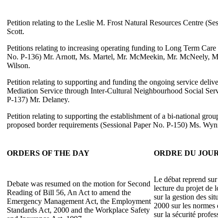
Petition relating to the Leslie M. Frost Natural Resources Centre (S
Scott.
Petitions relating to increasing operating funding to Long Term Car
No. P-136) Mr. Arnott, Ms. Martel, Mr. McMeekin, Mr. McNeely, Mr.
Wilson.
Petition relating to supporting and funding the ongoing service deli
Mediation Service through Inter-Cultural Neighbourhood Social Serv
P-137) Mr. Delaney.
Petition relating to supporting the establishment of a bi-national group
proposed border requirements (Sessional Paper No. P-150) Ms. Wyn
ORDERS OF THE DAY
ORDRE DU JOU
Le débat reprend sur
Debate was resumed on the motion for Second
lecture du projet de 
Reading of Bill 56, An Act to amend the
sur la gestion des sit
Emergency Management Act, the Employment
2000 sur les normes 
Standards Act, 2000 and the Workplace Safety
sur la sécurité profes