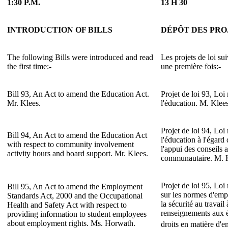
1:30 P.M.
13 H 30
INTRODUCTION OF BILLS
DÉPÔT DES PRO
The following Bills were introduced and read
Les projets de loi sui
the first time:-
une première fois:-
Bill 93, An Act to amend the Education Act.
Projet de loi 93, Loi
Mr. Klees.
l'éducation. M. Klees
Projet de loi 94, Loi
Bill 94, An Act to amend the Education Act
l'éducation à l'égard 
with respect to community involvement
l'appui des conseils a
activity hours and board support. Mr. Klees.
communautaire. M. 
Projet de loi 95, Loi
Bill 95, An Act to amend the Employment
sur les normes d'emplo
Standards Act, 2000 and the Occupational
la sécurité au travail
Health and Safety Act with respect to
renseignements aux ét
providing information to student employees
about employment rights. Ms. Horwath.
droits en matière d'