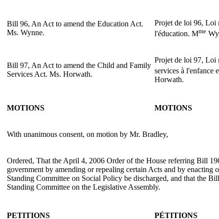
Projet de loi 96, Loi
Bill 96, An Act to amend the Education Act.
me
Ms. Wynne.
l'éducation. M
Wy
Projet de loi 97, Loi 
Bill 97, An Act to amend the Child and Family
services à l'enfance e
Services Act. Ms. Horwath.
Horwath.
MOTIONS
MOTIONS
With unanimous consent, on motion by Mr. Bradley,
Ordered, That the April 4, 2006 Order of the House referring Bill 1
government by amending or repealing certain Acts and by enacting o
Standing Committee on Social Policy be discharged, and that the Bill 
Standing Committee on the Legislative Assembly.
PETITIONS
PÉTITIONS