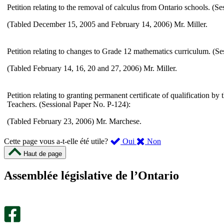
Petition relating to the removal of calculus from Ontario schools. (S
(Tabled December 15, 2005 and February 14, 2006) Mr. Miller.
Petition relating to changes to Grade 12 mathematics curriculum. (S
(Tabled February 14, 16, 20 and 27, 2006) Mr. Miller.
Petition relating to granting permanent certificate of qualification by
Teachers. (Sessional Paper No. P-124):
(Tabled February 23, 2006) Mr. Marchese.
,
,
Cette page vous a-t-elle été utile?
Oui
Non
cette
cette
Haut de page
page
page
m’a
ne
Assemblée législative de l’Ontario
été
m’a
utile.
pas
Un
été
sondage
utile.
facultatif
Un
s’ouvre
sondage