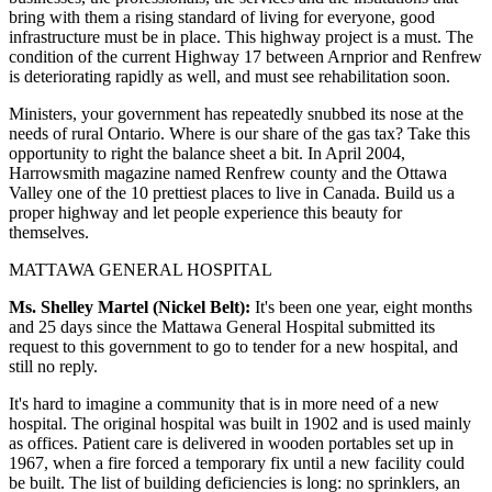
bring with them a rising standard of living for everyone, good
infrastructure must be in place. This highway project is a must. The
condition of the current Highway 17 between Arnprior and Renfrew
is deteriorating rapidly as well, and must see rehabilitation soon.
Ministers, your government has repeatedly snubbed its nose at the
needs of rural Ontario. Where is our share of the gas tax? Take this
opportunity to right the balance sheet a bit. In April 2004,
Harrowsmith magazine named Renfrew county and the Ottawa
Valley one of the 10 prettiest places to live in Canada. Build us a
proper highway and let people experience this beauty for
themselves.
MATTAWA GENERAL HOSPITAL
Ms. Shelley Martel (Nickel Belt):
It's been one year, eight months
and 25 days since the Mattawa General Hospital submitted its
request to this government to go to tender for a new hospital, and
still no reply.
It's hard to imagine a community that is in more need of a new
hospital. The original hospital was built in 1902 and is used mainly
as offices. Patient care is delivered in wooden portables set up in
1967, when a fire forced a temporary fix until a new facility could
be built. The list of building deficiencies is long: no sprinklers, an