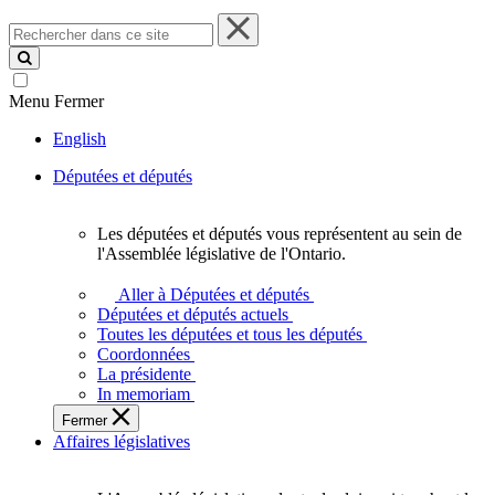
Rechercher
dans
ce
site
Menu
Fermer
English
Députées et députés
Les députées et députés vous représentent au sein de
Les
l'Assemblée législative de l'Ontario.
députées
et
Aller à Députées et députés
députés
Députées et députés actuels
vous
Toutes les députées et tous les députés
représentent
Coordonnées
au
La présidente
sein
In memoriam
de
Fermer
l'Assemblée
Affaires législatives
législative
de
l'Ontario.