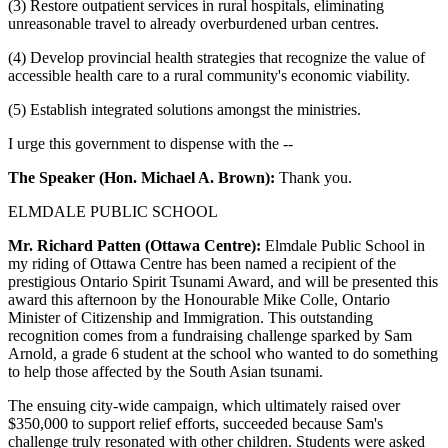
(3) Restore outpatient services in rural hospitals, eliminating
unreasonable travel to already overburdened urban centres.
(4) Develop provincial health strategies that recognize the value of
accessible health care to a rural community's economic viability.
(5) Establish integrated solutions amongst the ministries.
I urge this government to dispense with the --
The Speaker (Hon. Michael A. Brown):
Thank you.
ELMDALE PUBLIC SCHOOL
Mr. Richard Patten (Ottawa Centre):
Elmdale Public School in
my riding of Ottawa Centre has been named a recipient of the
prestigious Ontario Spirit Tsunami Award, and will be presented this
award this afternoon by the Honourable Mike Colle, Ontario
Minister of Citizenship and Immigration. This outstanding
recognition comes from a fundraising challenge sparked by Sam
Arnold, a grade 6 student at the school who wanted to do something
to help those affected by the South Asian tsunami.
The ensuing city-wide campaign, which ultimately raised over
$350,000 to support relief efforts, succeeded because Sam's
challenge truly resonated with other children. Students were asked