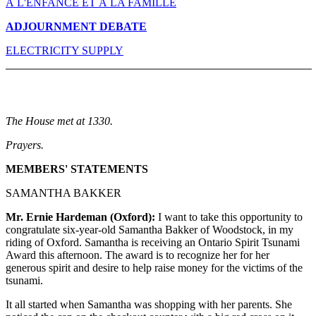
À L'ENFANCE ET À LA FAMILLE
ADJOURNMENT DEBATE
ELECTRICITY SUPPLY
The House met at 1330.
Prayers.
MEMBERS' STATEMENTS
SAMANTHA BAKKER
Mr. Ernie Hardeman (Oxford):
I want to take this opportunity to
congratulate six-year-old Samantha Bakker of Woodstock, in my
riding of Oxford. Samantha is receiving an Ontario Spirit Tsunami
Award this afternoon. The award is to recognize her for her
generous spirit and desire to help raise money for the victims of the
tsunami.
It all started when Samantha was shopping with her parents. She