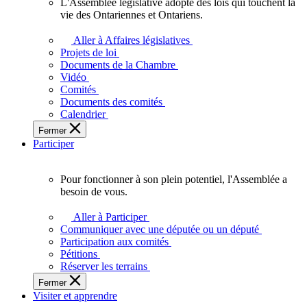
L'Assemblée législative adopte des lois qui touchent la
L'Assemblée
vie des Ontariennes et Ontariens.
législative
adopte
Aller à Affaires législatives
des
Projets de loi
lois
Documents de la Chambre
qui
Vidéo
touchent
Comités
la
Documents des comités
vie
Calendrier
des
Fermer
Ontariennes
Participer
et
Ontariens.
Pour fonctionner à son plein potentiel, l'Assemblée a
Pour
besoin de vous.
fonctionner
à
Aller à Participer
son
Communiquer avec une députée ou un député
plein
Participation aux comités
potentiel,
Pétitions
l'Assemblée
Réserver les terrains
a
Fermer
besoin
Visiter et apprendre
de