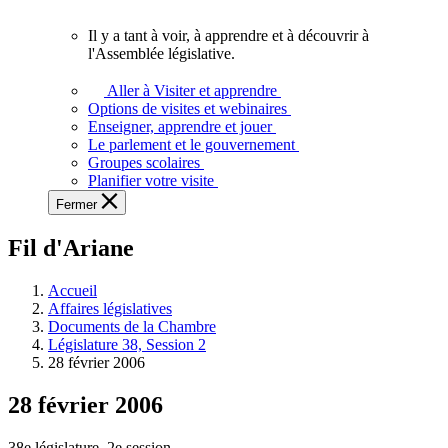
vous.
Il y a tant à voir, à apprendre et à découvrir à
Il
l'Assemblée législative.
y
a
Aller à Visiter et apprendre
tant
Options de visites et webinaires
à
Enseigner, apprendre et jouer
voir,
Le parlement et le gouvernement
à
Groupes scolaires
apprendre
Planifier votre visite
et
Fermer
à
découvrir
Fil d'Ariane
à
l'Assemblée
législative.
Accueil
Affaires législatives
Documents de la Chambre
Législature 38, Session 2
28 février 2006
28 février 2006
38e législature, 2e session