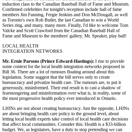
induction class to the Canadian Baseball Hall of Fame and Museum.
Confirmed celebrities for tonight's reception include hall of fame
members Jim Fanning, Fergie Jenkins and Don McDougall, as well
as Toronto's own Rob Butler, the last Canadian to win a World
Series ring, and many, many more. Finally, I'd like to welcome Tom
Valcke and Scott Crawford from the Canadian Baseball Hall of
Fame and Museum to the members' gallery. Mr. Speaker, play ball!
LOCAL HEALTH
INTEGRATION NETWORKS
Mr. Ernie Parsons (Prince Edward-Hastings):
I rise to provide
some context for the local health integration networks proposed in
Bill 36. There are a lot of rumours floating around about this
legislation. Some suggest that the bill serves only to create
bureaucracy and privatize health care. The rumours are, to put it
generously, misinformed. Their end result is to cast a shadow of
fearmongering and misinformation over what is, in reality, some of
the most progressive health policy ever introduced in Ontario.
LHINs are not about creating bureaucracy. Just the opposite, LHINs
are about bringing health care policy to the ground level, about
letting local health experts take control of local health care decisions
that affect local communities. Consider this: Health is a $33-billion
budget. We, as legislators, have a duty to stop pretending we can