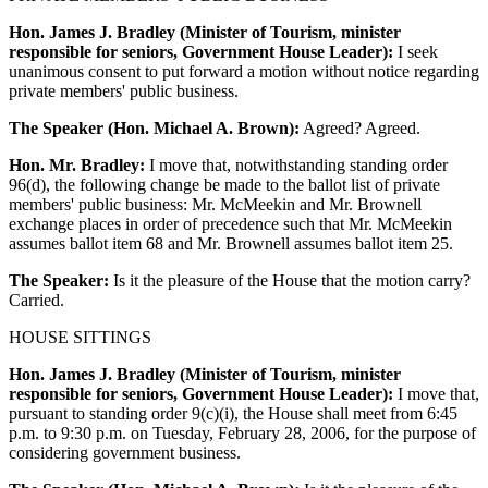
Hon. James J. Bradley (Minister of Tourism, minister
responsible for seniors, Government House Leader):
I seek
unanimous consent to put forward a motion without notice regarding
private members' public business.
The Speaker (Hon. Michael A. Brown):
Agreed? Agreed.
Hon. Mr. Bradley:
I move that, notwithstanding standing order
96(d), the following change be made to the ballot list of private
members' public business: Mr. McMeekin and Mr. Brownell
exchange places in order of precedence such that Mr. McMeekin
assumes ballot item 68 and Mr. Brownell assumes ballot item 25.
The Speaker:
Is it the pleasure of the House that the motion carry?
Carried.
HOUSE SITTINGS
Hon. James J. Bradley (Minister of Tourism, minister
responsible for seniors, Government House Leader):
I move that,
pursuant to standing order 9(c)(i), the House shall meet from 6:45
p.m. to 9:30 p.m. on Tuesday, February 28, 2006, for the purpose of
considering government business.