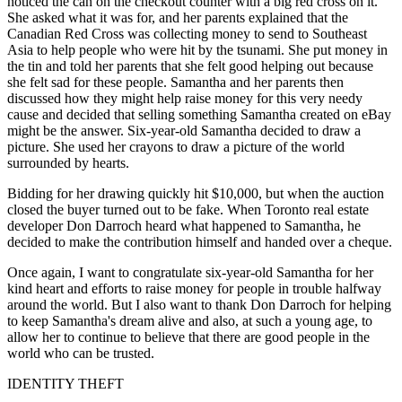
noticed the can on the checkout counter with a big red cross on it.
She asked what it was for, and her parents explained that the
Canadian Red Cross was collecting money to send to Southeast
Asia to help people who were hit by the tsunami. She put money in
the tin and told her parents that she felt good helping out because
she felt sad for these people. Samantha and her parents then
discussed how they might help raise money for this very needy
cause and decided that selling something Samantha created on eBay
might be the answer. Six-year-old Samantha decided to draw a
picture. She used her crayons to draw a picture of the world
surrounded by hearts.
Bidding for her drawing quickly hit $10,000, but when the auction
closed the buyer turned out to be fake. When Toronto real estate
developer Don Darroch heard what happened to Samantha, he
decided to make the contribution himself and handed over a cheque.
Once again, I want to congratulate six-year-old Samantha for her
kind heart and efforts to raise money for people in trouble halfway
around the world. But I also want to thank Don Darroch for helping
to keep Samantha's dream alive and also, at such a young age, to
allow her to continue to believe that there are good people in the
world who can be trusted.
IDENTITY THEFT