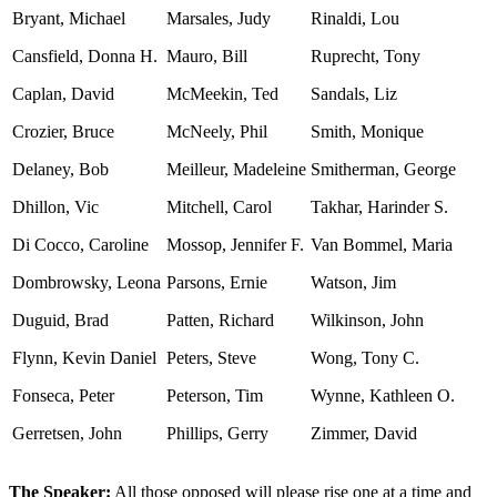
Bryant, Michael
Marsales, Judy
Rinaldi, Lou
Cansfield, Donna H.
Mauro, Bill
Ruprecht, Tony
Caplan, David
McMeekin, Ted
Sandals, Liz
Crozier, Bruce
McNeely, Phil
Smith, Monique
Delaney, Bob
Meilleur, Madeleine
Smitherman, George
Dhillon, Vic
Mitchell, Carol
Takhar, Harinder S.
Di Cocco, Caroline
Mossop, Jennifer F.
Van Bommel, Maria
Dombrowsky, Leona
Parsons, Ernie
Watson, Jim
Duguid, Brad
Patten, Richard
Wilkinson, John
Flynn, Kevin Daniel
Peters, Steve
Wong, Tony C.
Fonseca, Peter
Peterson, Tim
Wynne, Kathleen O.
Gerretsen, John
Phillips, Gerry
Zimmer, David
The Speaker:
All those opposed will please rise one at a time and