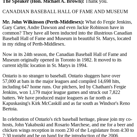
The Speaker (Hon. Michael A. Brown):
Thank you.
CANADIAN BASEBALL HALL OF FAME AND MUSEUM
Mr. John Wilkinson (Perth-Middlesex):
What do Fergie Jenkins,
Gary Carter, Andre Dawson and even Jackie Robinson have in
common? They have all been inducted into the illustrious Canadian
Baseball Hall of Fame and Museum in beautiful St. Marys, located
in my riding of Perth-Middlesex.
Now in its 24th season, the Canadian Baseball Hall of Fame and
Museum originally opened in Toronto in 1982. It moved to its
current idyllic location in St. Marys in 1994.
Ontario is no stranger to baseball. Ontario sluggers have over
57,000 at bats in the major leagues and compiled 14,698 hits,
including 647 home runs. Our pitchers, led by Chatham's Fergie
Jenkins, won 1,179 major league games and struck out 7,822
batters. We have produced major leaguers as far north as
Kapuskasing's Kirk McCaskill and as far south as Windsor's Reno
Bertoia.
In celebration of Ontario's rich baseball heritage, please join my co-
hosts, John Yakabuski and Rosario Marchese, and me for a beer and
chicken wings reception in room 230 of the Legislature from 4:30 to
7:30 tonight and be on hand for the introduction of the 2006