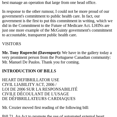
best manage an operation that large from one head office.
In response to the other rumour, I could not be more proud of our
government's commitment to public health care. In fact, our
government is the first to put this commitment in writing, which we
did in the Commitment to the Future of Medicare Act. LHINs are
just one more example of the McGuinty government's commitment
to accountable, transparent public health care.
VISITORS
Mr. Tony Ruprecht (Davenport):
We have in the gallery today a
very prominent person from the Portuguese Canadian community:
Mr. Manuel De Paulos. Thank you for coming.
INTRODUCTION OF BILLS
HEART DEFIBRILLATOR USE
CIVIL LIABILITY ACT, 2006 /
LOI DE 2006 SUR LA RESPONSABILITÉ
CIVILE DÉCOULANT DE L'USAGE
DE DÉFIBRILLATEURS CARDIAQUES
Mr. Crozier moved first reading of the following bill:
Bill 71, An Act to promote the use of automated external heart