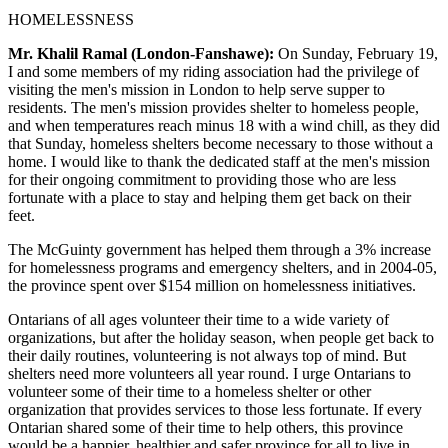
HOMELESSNESS
Mr. Khalil Ramal (London-Fanshawe):
On Sunday, February 19,
I and some members of my riding association had the privilege of
visiting the men's mission in London to help serve supper to
residents. The men's mission provides shelter to homeless people,
and when temperatures reach minus 18 with a wind chill, as they did
that Sunday, homeless shelters become necessary to those without a
home. I would like to thank the dedicated staff at the men's mission
for their ongoing commitment to providing those who are less
fortunate with a place to stay and helping them get back on their
feet.
The McGuinty government has helped them through a 3% increase
for homelessness programs and emergency shelters, and in 2004-05,
the province spent over $154 million on homelessness initiatives.
Ontarians of all ages volunteer their time to a wide variety of
organizations, but after the holiday season, when people get back to
their daily routines, volunteering is not always top of mind. But
shelters need more volunteers all year round. I urge Ontarians to
volunteer some of their time to a homeless shelter or other
organization that provides services to those less fortunate. If every
Ontarian shared some of their time to help others, this province
would be a happier, healthier and safer province for all to live in.