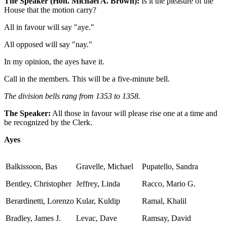
The Speaker (Hon. Michael A. Brown):
Is it the pleasure of the
House that the motion carry?
All in favour will say "aye."
All opposed will say "nay."
In my opinion, the ayes have it.
Call in the members. This will be a five-minute bell.
The division bells rang from 1353 to 1358.
The Speaker:
All those in favour will please rise one at a time and
be recognized by the Clerk.
Ayes
Balkissoon, Bas
Gravelle, Michael
Pupatello, Sandra
Bentley, Christopher
Jeffrey, Linda
Racco, Mario G.
Berardinetti, Lorenzo
Kular, Kuldip
Ramal, Khalil
Bradley, James J.
Levac, Dave
Ramsay, David