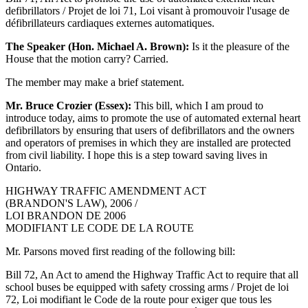
defibrillators / Projet de loi 71, Loi visant à promouvoir l'usage de
défibrillateurs cardiaques externes automatiques.
The Speaker (Hon. Michael A. Brown):
Is it the pleasure of the
House that the motion carry? Carried.
The member may make a brief statement.
Mr. Bruce Crozier (Essex):
This bill, which I am proud to
introduce today, aims to promote the use of automated external heart
defibrillators by ensuring that users of defibrillators and the owners
and operators of premises in which they are installed are protected
from civil liability. I hope this is a step toward saving lives in
Ontario.
HIGHWAY TRAFFIC AMENDMENT ACT
(BRANDON'S LAW), 2006 /
LOI BRANDON DE 2006
MODIFIANT LE CODE DE LA ROUTE
Mr. Parsons moved first reading of the following bill:
Bill 72, An Act to amend the Highway Traffic Act to require that all
school buses be equipped with safety crossing arms / Projet de loi
72, Loi modifiant le Code de la route pour exiger que tous les