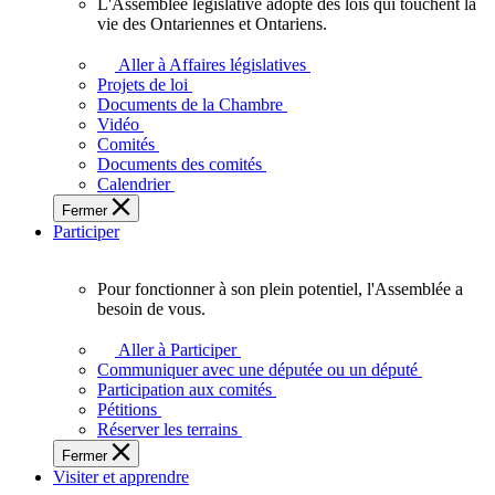
L'Assemblée législative adopte des lois qui touchent la
L'Assemblée
vie des Ontariennes et Ontariens.
législative
adopte
Aller à Affaires législatives
des
Projets de loi
lois
Documents de la Chambre
qui
Vidéo
touchent
Comités
la
Documents des comités
vie
Calendrier
des
Fermer
Ontariennes
Participer
et
Ontariens.
Pour fonctionner à son plein potentiel, l'Assemblée a
Pour
besoin de vous.
fonctionner
à
Aller à Participer
son
Communiquer avec une députée ou un député
plein
Participation aux comités
potentiel,
Pétitions
l'Assemblée
Réserver les terrains
a
Fermer
besoin
Visiter et apprendre
de