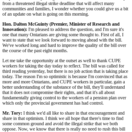
from a threatened illegal strike deadline that will affect many
communities and families, I wonder whether you could give us a bit
of an update on what is going on this morning.
Hon. Dalton McGuinty (Premier, Minister of Research and
Innovation):
I'm pleased to address the question, and I'm sure it's
one that many Ontarians are giving some thought to. First of all, I
want to state that we look forward to moving ahead with the bill.
We've worked long and hard to improve the quality of the bill over
the course of the past eight months.
Let me take the opportunity at the outset as well to thank CUPE
workers for taking the day today to reflect. The bill was called for
third reading yesterday, but there is no job action that is taking place
today. The reason I'm so optimistic is because I'm convinced that as
more and more Ontarians, and CUPE workers in particular, gain a
better understanding of the substance of the bill, they'll understand
that it does not compromise their rights, and that it's all about
fundamentally giving control to the workers of a pension plan over
which only the provincial government has had control.
Mr. Tory:
I think we'd all like to share in that encouragement and
share in that optimism. I think we all hope that there's time to find
some common ground and avoid the illegal strike that we both
oppose. Now, we know that there is really no need to rush this bill