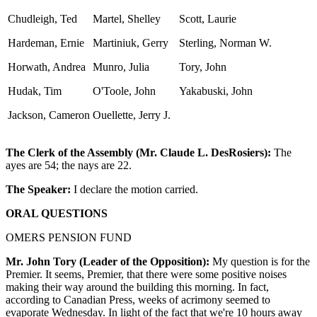
Chudleigh, Ted
Martel, Shelley
Scott, Laurie
Hardeman, Ernie
Martiniuk, Gerry
Sterling, Norman W.
Horwath, Andrea
Munro, Julia
Tory, John
Hudak, Tim
O'Toole, John
Yakabuski, John
Jackson, Cameron
Ouellette, Jerry J.
The Clerk of the Assembly (Mr. Claude L. DesRosiers):
The
ayes are 54; the nays are 22.
The Speaker:
I declare the motion carried.
ORAL QUESTIONS
OMERS PENSION FUND
Mr. John Tory (Leader of the Opposition):
My question is for the
Premier. It seems, Premier, that there were some positive noises
making their way around the building this morning. In fact,
according to Canadian Press, weeks of acrimony seemed to
evaporate Wednesday. In light of the fact that we're 10 hours away