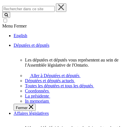
Rechercher
dans
ce
site
Menu
Fermer
English
Députées et députés
Les députées et députés vous représentent au sein de
Les
l'Assemblée législative de l'Ontario.
députées
et
Aller à Députées et députés
députés
Députées et députés actuels
vous
Toutes les députées et tous les députés
représentent
Coordonnées
au
La présidente
sein
In memoriam
de
Fermer
l'Assemblée
Affaires législatives
législative
de
l'Ontario.