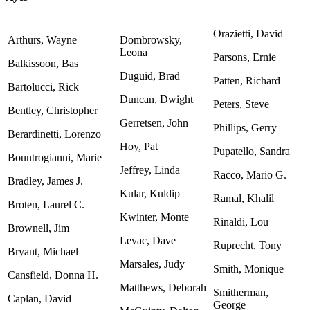
Orazietti, David
Arthurs, Wayne
Dombrowsky,
Leona
Parsons, Ernie
Balkissoon, Bas
Duguid, Brad
Patten, Richard
Bartolucci, Rick
Duncan, Dwight
Peters, Steve
Bentley, Christopher
Gerretsen, John
Phillips, Gerry
Berardinetti, Lorenzo
Hoy, Pat
Pupatello, Sandra
Bountrogianni, Marie
Jeffrey, Linda
Racco, Mario G.
Bradley, James J.
Kular, Kuldip
Ramal, Khalil
Broten, Laurel C.
Kwinter, Monte
Rinaldi, Lou
Brownell, Jim
Levac, Dave
Ruprecht, Tony
Bryant, Michael
Marsales, Judy
Smith, Monique
Cansfield, Donna H.
Matthews, Deborah
Smitherman,
Caplan, David
George