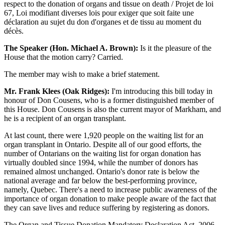
respect to the donation of organs and tissue on death / Projet de loi
67, Loi modifiant diverses lois pour exiger que soit faite une
déclaration au sujet du don d'organes et de tissu au moment du
décès.
The Speaker (Hon. Michael A. Brown):
Is it the pleasure of the
House that the motion carry? Carried.
The member may wish to make a brief statement.
Mr. Frank Klees (Oak Ridges):
I'm introducing this bill today in
honour of Don Cousens, who is a former distinguished member of
this House. Don Cousens is also the current mayor of Markham, and
he is a recipient of an organ transplant.
At last count, there were 1,920 people on the waiting list for an
organ transplant in Ontario. Despite all of our good efforts, the
number of Ontarians on the waiting list for organ donation has
virtually doubled since 1994, while the number of donors has
remained almost unchanged. Ontario's donor rate is below the
national average and far below the best-performing province,
namely, Quebec. There's a need to increase public awareness of the
importance of organ donation to make people aware of the fact that
they can save lives and reduce suffering by registering as donors.
The Organ and Tissue Donation Mandatory Declaration Act, 2006,