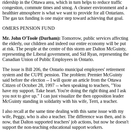
ridership in the Ottawa area, which in turn helps to reduce traffic
congestion, commute times and smog. A cleaner environment and a
healthier atmosphere is what we want to provide for all Ontarians.
The gas tax funding is one major step toward achieving that goal.
OMERS PENSION FUND
Mr. John O'Toole (Durham):
Tomorrow, public services affecting
the elderly, our children and indeed our entire economy will be put
at risk. The people at the centre of this storm are Dalton McGuinty,
representing the Liberal government, and Sid Ryan, representing the
Canadian Union of Public Employees in Ontario.
The issue is Bill 206, the Ontario municipal employees' retirement
system and the CUPE pension. The problem: Premier McGuinty
said before the election -- I will quote an article from the Ottawa
Citizen of October 28, 1997 -- when speaking to teachers, "You
have my support. Take heart. You're doing the right thing and I ask
you not to give up." I can just visualize the then opposition leader
McGuinty standing in solidarity with his wife, Terri, a teacher.
I also recall at the same time dealing with this same issue with my
wife, Peggy, who is also a teacher. The difference was then, and is
now, that Dalton supported teachers' job actions, but now he doesn't
support the non-teaching educational support workers.