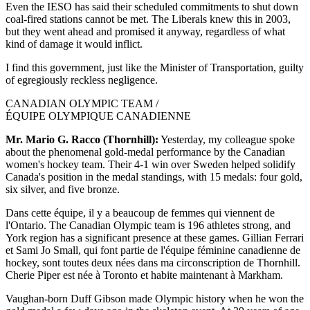
Even the IESO has said their scheduled commitments to shut down
coal-fired stations cannot be met. The Liberals knew this in 2003,
but they went ahead and promised it anyway, regardless of what
kind of damage it would inflict.
I find this government, just like the Minister of Transportation, guilty
of egregiously reckless negligence.
CANADIAN OLYMPIC TEAM /
ÉQUIPE OLYMPIQUE CANADIENNE
Mr. Mario G. Racco (Thornhill):
Yesterday, my colleague spoke
about the phenomenal gold-medal performance by the Canadian
women's hockey team. Their 4-1 win over Sweden helped solidify
Canada's position in the medal standings, with 15 medals: four gold,
six silver, and five bronze.
Dans cette équipe, il y a beaucoup de femmes qui viennent de
l'Ontario. The Canadian Olympic team is 196 athletes strong, and
York region has a significant presence at these games. Gillian Ferrari
et Sami Jo Small, qui font partie de l'équipe féminine canadienne de
hockey, sont toutes deux nées dans ma circonscription de Thornhill.
Cherie Piper est née à Toronto et habite maintenant à Markham.
Vaughan-born Duff Gibson made Olympic history when he won the