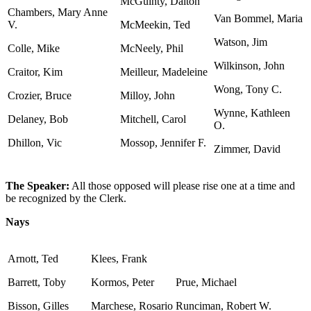
McGuinty, Dalton
Chambers, Mary Anne
Van Bommel, Maria
V.
McMeekin, Ted
Watson, Jim
Colle, Mike
McNeely, Phil
Wilkinson, John
Craitor, Kim
Meilleur, Madeleine
Wong, Tony C.
Crozier, Bruce
Milloy, John
Wynne, Kathleen
Delaney, Bob
Mitchell, Carol
O.
Dhillon, Vic
Mossop, Jennifer F.
Zimmer, David
The Speaker:
All those opposed will please rise one at a time and
be recognized by the Clerk.
Nays
Arnott, Ted
Klees, Frank
Barrett, Toby
Kormos, Peter
Prue, Michael
Bisson, Gilles
Marchese, Rosario
Runciman, Robert W.