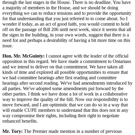
through the last stages in the House. There is no deadline. You have
a majority of members in the House, and we should be doing
everything we can to reduce tensions and to provide the opportunity
for that understanding that you just referred to to come about. So I
wonder if today, as an act of good faith, you would commit to hold
off on the passage of Bill 206 until next week, since it seems that all
the signs in the building, in your own words, suggest that there is a
need for and perhaps a desirability of having a bit more time on this
issue.
Hon. Mr. McGuinty:
I cannot agree with the leader of the official
opposition in this regard. We have made a commitment to Ontarians
and we intend to deliver on that commitment. We have taken all
kinds of time and explored all possible opportunities to ensure that
we had committee hearings after first reading and committee
hearings after second reading. We've had amendments introduced by
all parties. We've adopted some amendments put forward by the
other parties. I think we have done a lot of work in a collaborative
way to improve the quality of the bill. Now our responsibility is to
move forward, and I am optimistic that we can do so in a way that
will enable CUPE members to understand that this does not in any
way compromise their rights, including their right to negotiate
enhanced benefits.
Mr. Tory:
The Premier made mention in a number of previous