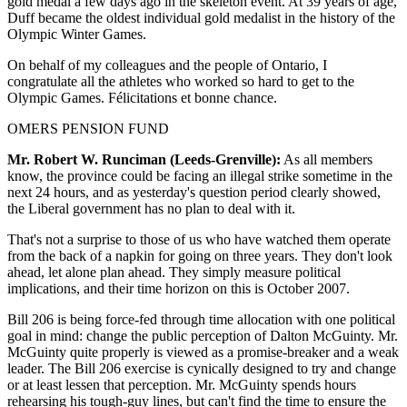
gold medal a few days ago in the skeleton event. At 39 years of age,
Duff became the oldest individual gold medalist in the history of the
Olympic Winter Games.
On behalf of my colleagues and the people of Ontario, I
congratulate all the athletes who worked so hard to get to the
Olympic Games. Félicitations et bonne chance.
OMERS PENSION FUND
Mr. Robert W. Runciman (Leeds-Grenville):
As all members
know, the province could be facing an illegal strike sometime in the
next 24 hours, and as yesterday's question period clearly showed,
the Liberal government has no plan to deal with it.
That's not a surprise to those of us who have watched them operate
from the back of a napkin for going on three years. They don't look
ahead, let alone plan ahead. They simply measure political
implications, and their time horizon on this is October 2007.
Bill 206 is being force-fed through time allocation with one political
goal in mind: change the public perception of Dalton McGuinty. Mr.
McGuinty quite properly is viewed as a promise-breaker and a weak
leader. The Bill 206 exercise is cynically designed to try and change
or at least lessen that perception. Mr. McGuinty spends hours
rehearsing his tough-guy lines, but can't find the time to ensure the