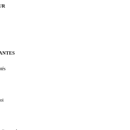
UR
ANTES
tés
oi