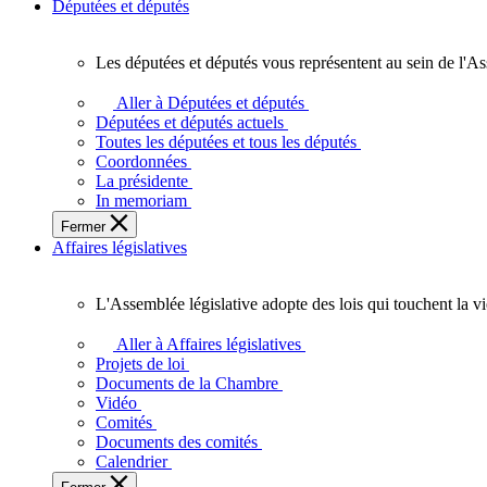
Députées et députés
Les députées et députés vous représentent au sein de l'As
Les
députées
Aller à Députées et députés
et
Députées et députés actuels
députés
Toutes les députées et tous les députés
vous
Coordonnées
représentent
La présidente
au
In memoriam
sein
Fermer
de
Affaires législatives
l'Assemblée
législative
de
L'Assemblée législative adopte des lois qui touchent la v
l'Ontario.
L'Assemblée
législative
Aller à Affaires législatives
adopte
Projets de loi
des
Documents de la Chambre
lois
Vidéo
qui
Comités
touchent
Documents des comités
la
Calendrier
vie