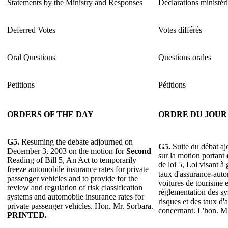
Statements by the Ministry and Responses
Déclarations ministéri
Deferred Votes
Votes différés
Oral Questions
Questions orales
Petitions
Pétitions
ORDERS OF THE DAY
ORDRE DU JOUR
G5.
Resuming the debate adjourned on
G5.
Suite du débat a
December 3, 2003 on the motion for
Second
sur la motion portant
Reading of Bill 5, An Act to temporarily
de loi 5, Loi visant à
freeze automobile insurance rates for private
taux d'assurance-auto
passenger vehicles and to provide for the
voitures de tourisme e
review and regulation of risk classification
réglementation des s
systems and automobile insurance rates for
risques et des taux d
private passenger vehicles. Hon. Mr. Sorbara.
concernant. L'hon. M
PRINTED.