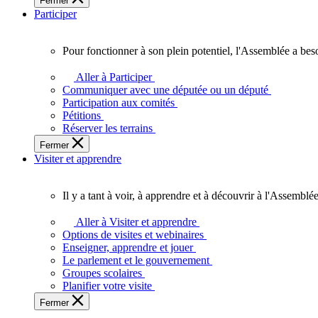
Fermer
des
Participer
Ontariennes
et
Ontariens.
Pour fonctionner à son plein potentiel, l'Assemblée a bes
Pour
fonctionner
Aller à Participer
à
Communiquer avec une députée ou un député
son
Participation aux comités
plein
Pétitions
potentiel,
Réserver les terrains
l'Assemblée
Fermer
a
Visiter et apprendre
besoin
de
vous.
Il y a tant à voir, à apprendre et à découvrir à l'Assemblée
Il
y
Aller à Visiter et apprendre
a
Options de visites et webinaires
tant
Enseigner, apprendre et jouer
à
Le parlement et le gouvernement
voir,
Groupes scolaires
à
Planifier votre visite
apprendre
Fermer
et