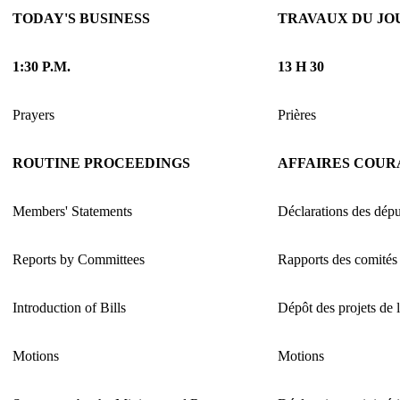
TODAY'S BUSINESS
TRAVAUX DU JO
1:30 P.M.
13 H 30
Prayers
Prières
ROUTINE PROCEEDINGS
AFFAIRES COUR
Members' Statements
Déclarations des dépu
Reports by Committees
Rapports des comités
Introduction of Bills
Dépôt des projets de l
Motions
Motions