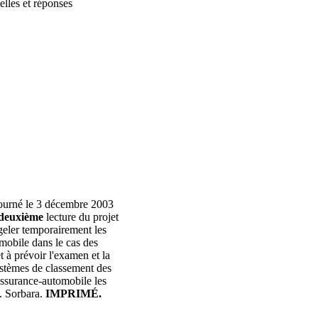
elles et réponses
journé le 3 décembre 2003
deuxième
lecture du projet
 geler temporairement les
mobile dans le cas des
t à prévoir l'examen et la
ystèmes de classement des
'assurance-automobile les
. Sorbara.
IMPRIMÉ.