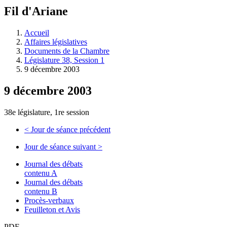
à
Fil d'Ariane
découvrir
à
l'Assemblée
Accueil
législative.
Affaires législatives
Documents de la Chambre
Législature 38, Session 1
9 décembre 2003
9 décembre 2003
38e législature, 1re session
<
Jour de séance précédent
Jour de séance suivant
>
Journal des débats
contenu A
Journal des débats
contenu B
Procès-verbaux
Feuilleton et Avis
PDF