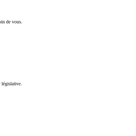
oin de vous.
 législative.