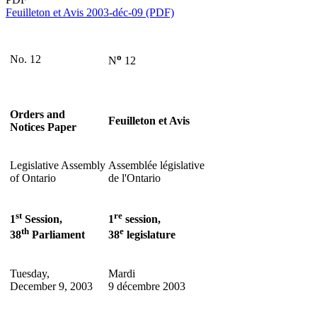
Feuilleton et Avis 2003-déc-09 (PDF)
o
No. 12
N
12
Orders and
Feuilleton et Avis
Notices Paper
Legislative Assembly
Assemblée législative
of Ontario
de l'Ontario
st
re
1
Session,
1
session,
th
e
38
Parliament
38
legislature
Tuesday,
Mardi
December 9, 2003
9 décembre 2003