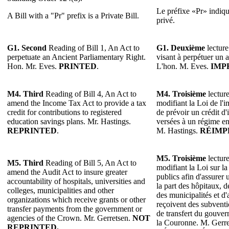
Le préfixe «Pr» indique
A Bill with a "Pr" prefix is a Private Bill.
privé.
G1. Second
Reading of Bill 1, An Act to
G1. Deuxième
lecture
perpetuate an Ancient Parliamentary Right.
visant à perpétuer un a
Hon. Mr. Eves.
PRINTED
.
L'hon. M. Eves.
IMP
M4. Third
Reading of Bill 4, An Act to
M4. Troisième
lecture
amend the Income Tax Act to provide a tax
modifiant la Loi de l'
credit for contributions to registered
de prévoir un crédit d'
education savings plans. Mr. Hastings.
versées à un régime en
REPRINTED
.
M. Hastings.
RÉIMP
M5.
Troisième
lecture
M5.
Third
Reading of Bill 5, An Act to
modifiant la Loi sur la
amend the Audit Act to insure greater
publics afin d'assurer 
accountability of hospitals, universities and
la part des hôpitaux, d
colleges, municipalities and other
des municipalités et d'
organizations which receive grants or other
reçoivent des subventi
transfer payments from the government or
de transfert du gouve
agencies of the Crown. Mr. Gerretsen.
NOT
la Couronne. M. Gerr
REPRINTED.