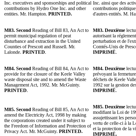
Inc. executives and sponsorships and political
Inc. ainsi que des acti
contributions by Hydro One Inc. and other
contributions politiqu
entities. Mr. Hampton.
PRINTED.
d'autres entités. M. 
M83. Second
Reading of Bill 83, An Act to
M83. Deuxième
lectu
permit municipal regulation of peat
autorisant la réglemen
disturbance and extraction in the United
perturbation et de l'ex
Counties of Prescott and Russell. Mr.
Comtés-Unis de Presco
Lalonde.
PRINTED
.
IMPRIMÉ
.
M84. Second
Reading of Bill 84, An Act to
M84. Deuxième
lectu
provide for the closure of the Keele Valley
prévoyant la fermeture
waste disposal site and to amend the Waste
déchets de Keele Valle
Management Act, 1992. Mr. McGuinty.
1992 sur la gestion d
PRINTED
.
IMPRIMÉ
.
M85. Deuxième
lectu
M85. Second
Reading of Bill 85, An Act to
modifiant la Loi de 199
amend the Electricity Act, 1998 by making
assujettissant les pers
the corporations created under it subject to
vertu de celle-ci à la L
the Freedom of Information and Protection of
et la protection de la
Privacy Act. Mr. McGuinty.
PRINTED.
IMPRIMÉ.