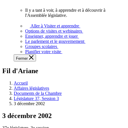
vous.
Il y a tant à voir, à apprendre et à découvrir à
Il
l'Assemblée législative.
y
a
Aller à Visiter et apprendre
tant
Options de visites et webinaires
à
Enseigner, apprendre et jouer
voir,
Le parlement et le gouvernement
à
Groupes scolaires
apprendre
Planifier votre visite
et
Fermer
à
découvrir
Fil d'Ariane
à
l'Assemblée
législative.
Accueil
Affaires législatives
Documents de la Chambre
Législature 37, Session 3
3 décembre 2002
3 décembre 2002
37e législature, 3e session