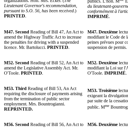
organizations. Hon. Mrs. Ecker. (
The
publics. L'hon. M
Ec
Lieutenant Governor's recommendation,
du lieutenant-gouverne
pursuant to S.O. 56, has been received
.)
conformément à l'arti
PRINTED
.
IMPRIMÉ
.
M47. Second
Reading of Bill 47, An Act to
M47. Deuxième
lectu
amend the Highway Traffic Act to increase
modifiant le Code de la
the penalties for driving with a suspended
peines prévues pour c
licence. Mr. Bartolucci.
PRINTED
.
suspension de permis.
M52. Second
Reading of Bill 52, An Act to
M52. Deuxième
lectu
amend the Legislative Assembly Act. Mr.
modifiant la Loi sur l
O'Toole.
PRINTED
.
O'Toole.
IMPRIMÉ
.
M53.
Third
Reading of Bill 53, An Act
M53.
Troisième
lectur
requiring the disclosure of payments arising
exigeant la divulgatio
from the termination of public sector
par suite de la cessati
employment. Mrs. Bountrogianni.
me
public. M
Bountrog
REPRINTED.
M56. Second
Reading of Bill 56, An Act to
M56. Deuxième
lectu