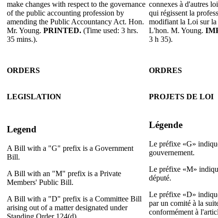
make changes with respect to the governance
connexes à d'autres loi
of the public accounting profession by
qui régissent la profe
amending the Public Accountancy Act. Hon.
modifiant la Loi sur la
Mr. Young.
PRINTED.
(Time used: 3 hrs.
L'hon. M. Young.
IM
35 mins.).
3 h 35).
ORDERS
ORDRES
LEGISLATION
PROJETS DE LOI
Légende
Legend
Le préfixe «G» indique
A Bill with a "G" prefix is a Government
gouvernement.
Bill.
Le préfixe «M» indique
A Bill with an "M" prefix is a Private
député.
Members' Public Bill.
Le préfixe «D» indique
A Bill with a "D" prefix is a Committee Bill
par un comité à la sui
arising out of a matter designated under
conformément à l'artic
Standing Order 124(d).