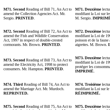
M71. Second
Reading of Bill 71, An Act to
M71. Deuxième
lectu
amend the Collection Agencies Act. Mr.
modifiant la Loi sur l
Sergio.
PRINTED
.
M. Sergio.
IMPRIM
M72. Second
Reading of Bill 72, An Act to
M72. Deuxième
lectu
amend the Fish and Wildlife Conservation
modifiant la Loi de 19
Act, 1997 in respect of double-crested
poisson et de la faune
cormorants. Mr. Brown.
PRINTED
.
aigrettes. M. Brown.
M73. Deuxième
lectu
M73. Second
Reading of Bill 73, An Act to
modifiant la Loi de 199
amend the Electricity Act, 1998 to protect
protéger les consomm
consumers. Mr. Hampton.
PRINTED
.
IMPRIMÉ
.
M74. Third
Reading of Bill 74, An Act to
M74. Troisième
lectur
amend the Marriage Act. Mr. Murdoch.
modifiant la Loi sur 
REPRINTED.
RÉIMPRIMÉ.
M75. Second
Reading of Bill 75, An Act to
M75. Deuxième
lectu