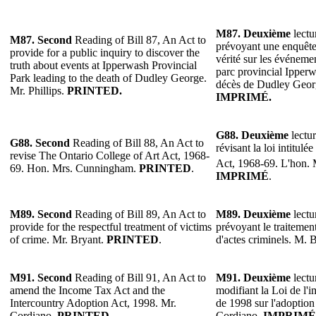
M87. Deuxième
lectu
M87. Second
Reading of Bill 87, An Act to
prévoyant une enquête
provide for a public inquiry to discover the
vérité sur les événemen
truth about events at Ipperwash Provincial
parc provincial Ipperw
Park leading to the death of Dudley George.
décès de Dudley Georg
Mr. Phillips.
PRINTED.
IMPRIMÉ.
G88. Deuxième
lectur
G88. Second
Reading of Bill 88, An Act to
révisant la loi intitul
revise The Ontario College of Art Act, 1968-
Act, 1968-69. L'hon.
69. Hon. Mrs. Cunningham.
PRINTED
.
IMPRIMÉ
.
M89. Second
Reading of Bill 89, An Act to
M89. Deuxième
lectu
provide for the respectful treatment of victims
prévoyant le traitemen
of crime. Mr. Bryant.
PRINTED
.
d'actes criminels. M. 
M91. Second
Reading of Bill 91, An Act to
M91. Deuxième
lectu
amend the Income Tax Act and the
modifiant la Loi de l'i
Intercountry Adoption Act, 1998. Mr.
de 1998 sur l'adoption
Cordiano.
PRINTED
.
Cordiano.
IMPRIMÉ