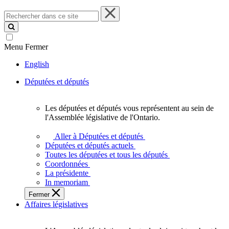
Rechercher
dans
ce
site
Menu
Fermer
English
Députées et députés
Les députées et députés vous représentent au sein de
Les
l'Assemblée législative de l'Ontario.
députées
et
Aller à Députées et députés
députés
Députées et députés actuels
vous
Toutes les députées et tous les députés
représentent
Coordonnées
au
La présidente
sein
In memoriam
de
Fermer
l'Assemblée
Affaires législatives
législative
de
l'Ontario.