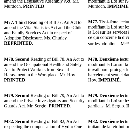
amend the Legislative Assembly Act. Mr.
modifiant la Loi sur l
Murdoch.
PRINTED
.
Murdoch.
IMPRIMÉ
M77.
Troisième
lectur
M77.
Third
Reading of Bill 77, An Act to
modifiant la Loi sur les 
amend the Vital Statistics Act and the Child
la Loi sur les services 
and Family Services Act in respect of
ce qui concerne la div
Adoption Disclosure. Ms. Churley.
m
REPRINTED.
sur les adoptions. M
M78. Second
Reading of Bill 78, An Act to
M78. Deuxième
lectu
amend the Occupational Health and Safety
modifiant la Loi sur la 
Act to Protect Workers from Sexual
travail pour protéger le
Harassment in the Workplace. Mr. Hoy.
harcèlement sexuel dans
PRINTED
.
Hoy.
IMPRIMÉ
.
M79. Second
Reading of Bill 79, An Act to
M79. Deuxième
lectu
amend the Private Investigators and Security
modifiant la Loi sur le
Guards Act. Mr. Sergio.
PRINTED
.
gardiens. M. Sergio.
M82. Second
Reading of Bill 82, An Act
M82. Deuxième
lectu
respecting the compensation of Hydro One
traitant de la rétribu