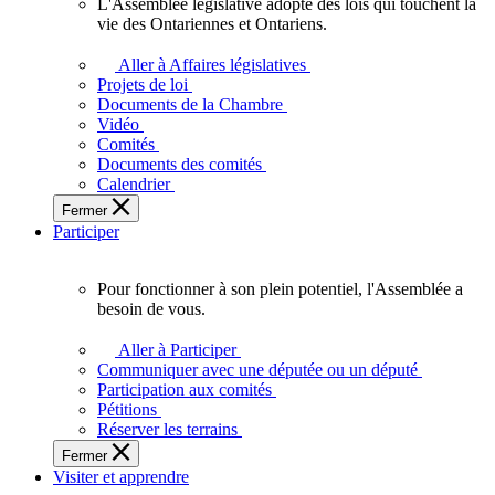
L'Assemblée législative adopte des lois qui touchent la
L'Assemblée
vie des Ontariennes et Ontariens.
législative
adopte
Aller à Affaires législatives
des
Projets de loi
lois
Documents de la Chambre
qui
Vidéo
touchent
Comités
la
Documents des comités
vie
Calendrier
des
Fermer
Ontariennes
Participer
et
Ontariens.
Pour fonctionner à son plein potentiel, l'Assemblée a
Pour
besoin de vous.
fonctionner
à
Aller à Participer
son
Communiquer avec une députée ou un député
plein
Participation aux comités
potentiel,
Pétitions
l'Assemblée
Réserver les terrains
a
Fermer
besoin
Visiter et apprendre
de