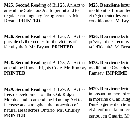
M25. Second
Reading of Bill 25, An Act to
M25. Deuxième
lectu
amend the Solicitors Act to permit and to
modifiant la Loi sur l
regulate contingency fee agreements. Mr.
et réglementer les ente
Bryant.
PRINTED.
conditionnels. M. Bry
M26. Second
Reading of Bill 26, An Act to
M26. Deuxième
lectu
provide civil remedies for the victims of
prévoyant des recours 
identity theft. Mr. Bryant.
PRINTED.
vol d'identité. M. Bry
M28. Second
Reading of Bill 28, An Act to
M28. Deuxième
lectu
amend the Human Rights Code. Mr. Ramsay.
modifiant le Code des 
PRINTED
.
Ramsay.
IMPRIMÉ
.
M29. Deuxième
lectu
M29. Second
Reading of Bill 29, An Act to
imposant un moratoire
freeze development on the Oak Ridges
la moraine d'Oak Ridge
Moraine and to amend the Planning Act to
l'aménagement du terri
increase and strengthen the protection of
et à renforcer la protec
natural areas across Ontario. Ms. Churley.
PRINTED
.
partout en Ontario. M