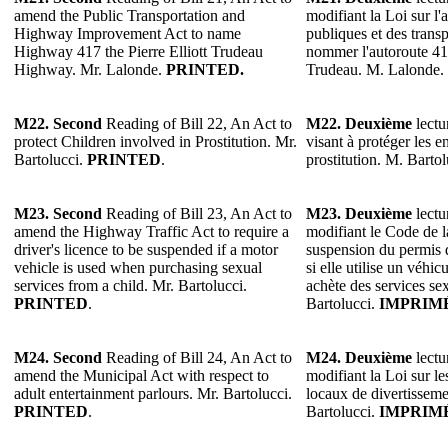
amend the Public Transportation and
modifiant la Loi sur l
Highway Improvement Act to name
publiques et des tran
Highway 417 the Pierre Elliott Trudeau
nommer l'autoroute 417
Highway. Mr. Lalonde.
PRINTED.
Trudeau. M. Lalonde.
M22. Second
Reading of Bill 22, An Act to
M22. Deuxième
lectu
protect Children involved in Prostitution. Mr.
visant à protéger les en
Bartolucci.
PRINTED
.
prostitution. M. Barto
M23. Second
Reading of Bill 23, An Act to
M23. Deuxième
lectu
amend the Highway Traffic Act to require a
modifiant le Code de l
driver's licence to be suspended if a motor
suspension du permis 
vehicle is used when purchasing sexual
si elle utilise un véhic
services from a child. Mr. Bartolucci.
achète des services se
PRINTED
.
Bartolucci.
IMPRIM
M24. Second
Reading of Bill 24, An Act to
M24. Deuxième
lectu
amend the Municipal Act with respect to
modifiant la Loi sur le
adult entertainment parlours. Mr. Bartolucci.
locaux de divertisseme
PRINTED
.
Bartolucci.
IMPRIM