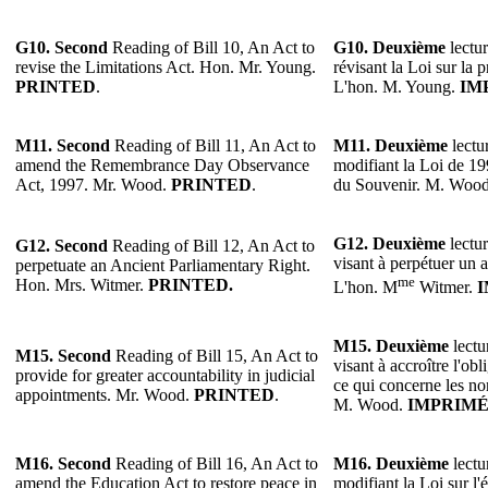
G10. Second
Reading of Bill 10, An Act to
G10. Deuxième
lectur
revise the Limitations Act. Hon. Mr. Young.
révisant la Loi sur la p
PRINTED
.
L'hon. M. Young.
IM
M11. Second
Reading of Bill 11, An Act to
M11. Deuxième
lectur
amend the Remembrance Day Observance
modifiant la Loi de 19
Act, 1997. Mr. Wood.
PRINTED
.
du Souvenir. M. Woo
G12. Deuxième
lectur
G12. Second
Reading of Bill 12, An Act to
visant à perpétuer un a
perpetuate an Ancient Parliamentary Right.
me
Hon. Mrs. Witmer.
PRINTED.
L'hon. M
Witmer.
I
M15. Deuxième
lectu
M15. Second
Reading of Bill 15, An Act to
visant à accroître l'ob
provide for greater accountability in judicial
ce qui concerne les no
appointments. Mr. Wood.
PRINTED
.
M. Wood.
IMPRIM
M16. Second
Reading of Bill 16, An Act to
M16. Deuxième
lectu
amend the Education Act to restore peace in
modifiant la Loi sur l'