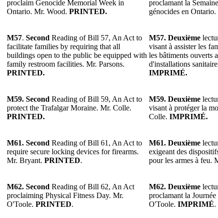
proclaim Genocide Memorial Week in
proclamant la Semain
Ontario. Mr. Wood.
PRINTED.
génocides en Ontario
M57
.
Second
Reading of Bill 57, An Act to
M57.
Deuxième
lectu
facilitate families by requiring that all
visant à assister les f
buildings open to the public be equipped with
les bâtiments ouverts 
family restroom facilities. Mr. Parsons.
d'installations sanitair
PRINTED.
IMPRIMÉ.
M59. Second
Reading of Bill 59, An Act to
M59. Deuxième
lectu
protect the Trafalgar Moraine. Mr. Colle.
visant à protéger la m
PRINTED.
Colle.
IMPRIMÉ.
M61. Second
Reading of Bill 61, An Act to
M61. Deuxième
lectu
require secure locking devices for firearms.
exigeant des dispositif
Mr. Bryant.
PRINTED
.
pour les armes à feu.
M62. Second
Reading of Bill 62, An Act
M62. Deuxième
lectu
proclaiming Physical Fitness Day. Mr.
proclamant la Journée 
O'Toole.
PRINTED
.
O'Toole.
IMPRIMÉ
.