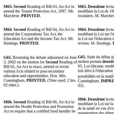
M63. Second
Reading of Bill 63, An Act to
M63. Deuxième
lectu
amend the Tenant Protection Act, 1997. Mr.
modifiant la Loi de 19
Marchese.
PRINTED
.
locataires. M. Marche
M64. Second
Reading of Bill 64, An Act to
M64. Deuxième
lectu
amend the Corporations Tax Act, the
modifiant la Loi sur l'
Education Act and the Income Tax Act. Mr.
la Loi sur l'éducation e
Hastings.
PRINTED
.
revenu. M. Hastings.
G65.
Suite du débat aj
G65.
Resuming the debate adjourned on June
motion portant
deuxi
3, 2002 on the motion for
Second
Reading of
65, Loi édictant, modif
Bill 65, An Act to enact, amend or revise
lois liées à l'éducatio
various Acts related to post-secondary
education and opportunities. Hon. Mrs.
possibilités en la mati
Cunningham.
PRINTED.
(Time used: 2 hrs.
Cunningham.
IMPRI
02 mins.).
02).
M66. Deuxième
lectu
M66. Second
Reading of Bill 66, An Act to
modifiant la Loi sur la
amend the Health Protection and Promotion
de la santé en vue d'e
Act to require that a certified food handler be
manutention des alimen