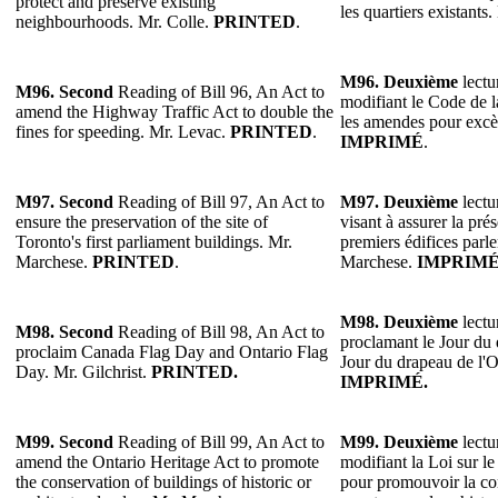
protect and preserve existing
les quartiers existants
neighbourhoods. Mr. Colle.
PRINTED
.
M96. Deuxième
lectu
M96. Second
Reading of Bill 96, An Act to
modifiant le Code de l
amend the Highway Traffic Act to double the
les amendes pour excè
fines for speeding. Mr. Levac.
PRINTED
.
IMPRIMÉ
.
M97. Second
Reading of Bill 97, An Act to
M97. Deuxième
lectu
ensure the preservation of the site of
visant à assurer la pré
Toronto's first parliament buildings. Mr.
premiers édifices parl
Marchese.
PRINTED
.
Marchese.
IMPRIM
M98.
Deuxième
lectu
M98.
Second
Reading of Bill 98, An Act to
proclamant le Jour du
proclaim Canada Flag Day and Ontario Flag
Jour du drapeau de l'O
Day. Mr. Gilchrist.
PRINTED.
IMPRIMÉ.
M99. Second
Reading of Bill 99, An Act to
M99. Deuxième
lectu
amend the Ontario Heritage Act to promote
modifiant la Loi sur le
the conservation of buildings of historic or
pour promouvoir la co