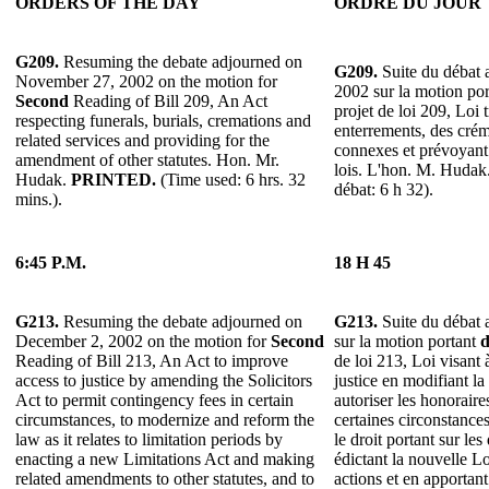
ORDERS OF THE DAY
ORDRE DU JOUR
G209.
Resuming the debate adjourned on
G209.
Suite du débat 
November 27, 2002 on the motion for
2002 sur la motion po
Second
Reading of Bill 209, An Act
projet de loi 209, Loi t
respecting funerals, burials, cremations and
enterrements, des crém
related services and providing for the
connexes et prévoyant 
amendment of other statutes. Hon. Mr.
lois. L'hon. M. Hudak
Hudak.
PRINTED.
(Time used: 6 hrs. 32
débat: 6 h 32).
mins.).
6:45 P.M.
18 H 45
G213.
Resuming the debate adjourned on
G213.
Suite du débat 
December 2, 2002 on the motion for
Second
sur la motion portant
d
Reading of Bill 213, An Act to improve
de loi 213, Loi visant 
access to justice by amending the Solicitors
justice en modifiant la
Act to permit contingency fees in certain
autoriser les honorair
circumstances, to modernize and reform the
certaines circonstances
law as it relates to limitation periods by
le droit portant sur les
enacting a new Limitations Act and making
édictant la nouvelle Lo
related amendments to other statutes, and to
actions et en apportan