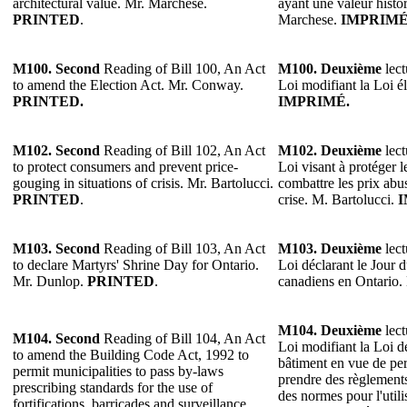
architectural value. Mr. Marchese.
ayant une valeur histo
PRINTED
.
Marchese.
IMPRIM
M100.
Second
Reading of Bill 100, An Act
M100.
Deuxième
lect
to amend the Election Act. Mr. Conway.
Loi modifiant la Loi 
PRINTED.
IMPRIMÉ.
M102. Second
Reading of Bill 102, An Act
M102. Deuxième
lect
to protect consumers and prevent price-
Loi visant à protéger 
gouging in situations of crisis. Mr. Bartolucci.
combattre les prix abus
PRINTED
.
crise. M. Bartolucci.
M103. Second
Reading of Bill 103, An Act
M103. Deuxième
lect
to declare Martyrs' Shrine Day for Ontario.
Loi déclarant le Jour 
Mr. Dunlop.
PRINTED
.
canadiens en Ontario
M104. Deuxième
lect
M104. Second
Reading of Bill 104, An Act
Loi modifiant la Loi d
to amend the Building Code Act, 1992 to
bâtiment en vue de per
permit municipalities to pass by-laws
prendre des règlement
prescribing standards for the use of
des normes pour l'utilis
fortifications, barricades and surveillance