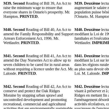
M39. Second
Reading of Bill 39, An Act to
M39. Deuxième
lectu
raise the minimum wage to ensure that
augmentant le salaire
everyone shares in Ontario's prosperity. Mr.
population puisse bénéf
Hampton.
PRINTED
.
l'Ontario. M. Hampto
M40. Second
Reading of Bill 40, An Act to
M40. Deuxième
lectu
amend the Family Responsibility and Support
modifiant la Loi de 19
Arrears Enforcement Act, 1996. Mr.
familiales et l'exécuti
Wettlaufer.
PRINTED
.
Wettlaufer.
IMPRIM
M41. Second
Reading of Bill 41, An Act to
M41. Deuxième
lectu
amend the Day Nurseries Act to allow up to
modifiant la Loi sur les
seven children to be cared for in rural areas
dans les régions rurale
without requiring a licence under the Act. Mr.
au plus sans devoir ob
Lalonde.
PRINTED
.
Loi. M. Lalonde.
IM
M42. Second
Reading of Bill 42, An Act to
M42. Deuxième
lectu
conserve and protect the Oak Ridges
visant à préserver et 
Moraine by stopping urban sprawl and
Ridges en mettant fin 
uncontrolled development and promoting
l'aménagement désordo
recreational, commercial and agricultural
activités récréatives, 
activities that are environmentally sustainable.
soucieuses de l'envir