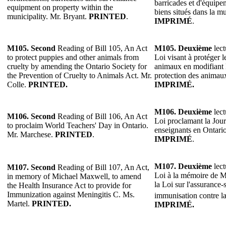
barricades et d'équipe
equipment on property within the
biens situés dans la m
municipality. Mr. Bryant.
PRINTED
.
IMPRIMÉ
.
M105.
Second
Reading of Bill 105, An Act
M105.
Deuxième
lect
to protect puppies and other animals from
Loi visant à protéger le
cruelty by amending the Ontario Society for
animaux en modifiant l
the Prevention of Cruelty to Animals Act. Mr.
protection des animaux
Colle.
PRINTED.
IMPRIMÉ.
M106. Deuxième
lect
M106. Second
Reading of Bill 106, An Act
Loi proclamant la Jou
to proclaim World Teachers' Day in Ontario.
enseignants en Ontari
Mr. Marchese.
PRINTED
.
IMPRIMÉ
.
M107. Deuxième
lect
M107.
Second
Reading of Bill 107, An Act,
Loi à la mémoire de 
in memory of Michael Maxwell, to amend
la Loi sur l'assurance-
the Health Insurance Act to provide for
Immunization against Meningitis C. Ms.
immunisation contre l
Martel.
PRINTED.
IMPRIMÉ.