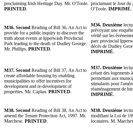
proclaiming Irish Heritage Day. Mr. O'Toole.
proclamant le Jour du 
PRINTED
.
O'Toole.
IMPRIMÉ
.
M36. Deuxième
lectu
M36. Second
Reading of Bill 36, An Act to
prévoyant une enquête
provide for a public inquiry to discover the
vérité sur les événemen
truth about events at Ipperwash Provincial
parc provincial Ipperw
Park leading to the death of Dudley George.
décès de Dudley Georg
Mr. Phillips.
PRINTED
.
IMPRIMÉ
.
M37. Deuxième
lectu
M37. Second
Reading of Bill 37, An Act to
créant des logements à
create affordable housing by enabling
permettant aux municipa
municipalities to offer incentives for
stimulants pour l'amé
development and re-development of
réaménagement de bie
properties. Mr. Caplan.
PRINTED
.
IMPRIMÉ
.
M38. Second
Reading of Bill 38, An Act to
M38. Deuxième
lectu
amend the Tenant Protection Act, 1997. Mr.
modifiant la Loi de 19
Marchese.
PRINTED
.
locataires. M. Marche