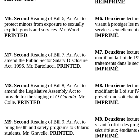
RÉIMPRIMÉ.
M6. Second
Reading of Bill 6, An Act to
M6. Deuxième
lecture
protect minors from exposure to sexually
visant à protéger les m
explicit goods and services. Mr. Wood.
services sexuellement 
PRINTED
.
IMPRIMÉ
.
M7. Deuxième
lecture
M7. Second
Reading of Bill 7, An Act to
modifiant la Loi de 19
amend the Public Sector Salary Disclosure
traitements dans le sec
Act, 1996. Mr. Bartolucci.
PRINTED
.
IMPRIMÉ
.
M8. Second
Reading of Bill 8, An Act to
M8. Deuxième
lecture
amend the Legislative Assembly Act to
modifiant la Loi sur l
provide for the singing of
O Canada
. Mr.
prévoir que soit chant
Colle.
PRINTED
.
IMPRIMÉ
.
M9. Deuxième
lecture
M9. Second
Reading of Bill 9, An Act to
visant à offrir des pr
bring health and safety programs to Ontario
sécurité aux étudiants 
students. Mr. Gravelle.
PRINTED
.
IMPRIMÉ
.