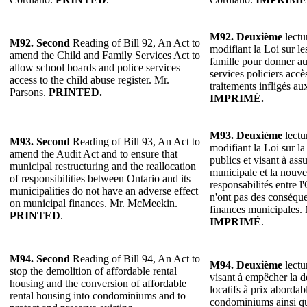
M92.
Deuxième
lectu
M92.
Second
Reading of Bill 92, An Act to
modifiant la Loi sur les
amend the Child and Family Services Act to
famille pour donner au
allow school boards and police services
services policiers accè
access to the child abuse register. Mr.
traitements infligés au
Parsons.
PRINTED.
IMPRIMÉ.
M93. Deuxième
lectu
M93. Second
Reading of Bill 93, An Act to
modifiant la Loi sur la
amend the Audit Act and to ensure that
publics et visant à ass
municipal restructuring and the reallocation
municipale et la nouvel
of responsibilities between Ontario and its
responsabilités entre l
municipalities do not have an adverse effect
n'ont pas des conséque
on municipal finances. Mr. McMeekin.
finances municipales
PRINTED
.
IMPRIMÉ
.
M94. Second
Reading of Bill 94, An Act to
M94. Deuxième
lectu
stop the demolition of affordable rental
visant à empêcher la 
housing and the conversion of affordable
locatifs à prix abordab
rental housing into condominiums and to
condominiums ainsi qu'