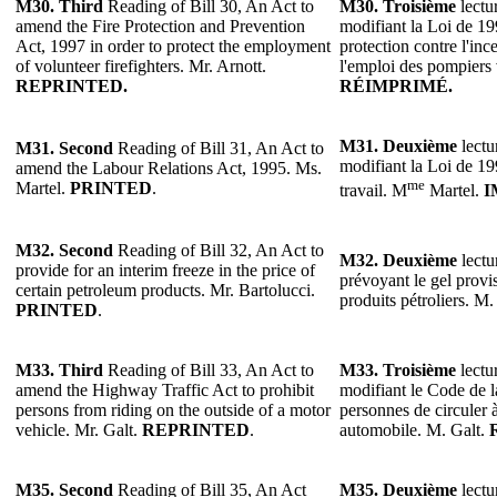
M30. Third
Reading of Bill 30, An Act to
M30. Troisième
lectur
amend the Fire Protection and Prevention
modifiant la Loi de 199
Act, 1997 in order to protect the employment
protection contre l'inc
of volunteer firefighters. Mr. Arnott.
l'emploi des pompiers 
REPRINTED.
RÉIMPRIMÉ.
M31. Deuxième
lectu
M31. Second
Reading of Bill 31, An Act to
modifiant la Loi de 199
amend the Labour Relations Act, 1995. Ms.
me
Martel.
PRINTED
.
travail. M
Martel.
I
M32. Second
Reading of Bill 32, An Act to
M32. Deuxième
lectu
provide for an interim freeze in the price of
prévoyant le gel provis
certain petroleum products. Mr. Bartolucci.
produits pétroliers. M.
PRINTED
.
M33. Third
Reading of Bill 33, An Act to
M33. Troisième
lectur
amend the Highway Traffic Act to prohibit
modifiant le Code de la
persons from riding on the outside of a motor
personnes de circuler à
vehicle. Mr. Galt.
REPRINTED
.
automobile. M. Galt.
M35. Second
Reading of Bill 35, An Act
M35. Deuxième
lectu