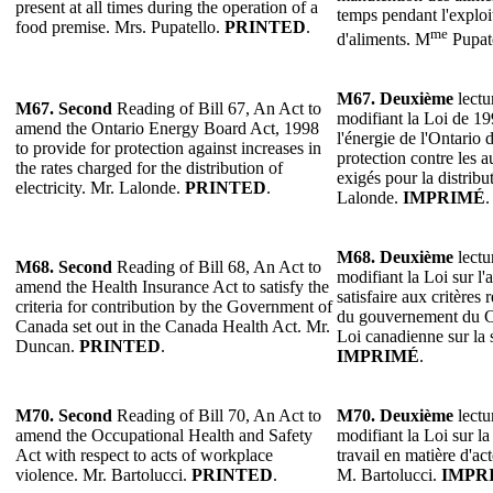
present at all times during the operation of a
temps pendant l'exploi
food premise. Mrs. Pupatello.
PRINTED
.
me
d'aliments. M
Pupat
M67. Deuxième
lectu
M67. Second
Reading of Bill 67, An Act to
modifiant la Loi de 1
amend the Ontario Energy Board Act, 1998
l'énergie de l'Ontario 
to provide for protection against increases in
protection contre les a
the rates charged for the distribution of
exigés pour la distribut
electricity. Mr. Lalonde.
PRINTED
.
Lalonde.
IMPRIMÉ
.
M68. Deuxième
lectu
M68. Second
Reading of Bill 68, An Act to
modifiant la Loi sur l
amend the Health Insurance Act to satisfy the
satisfaire aux critères 
criteria for contribution by the Government of
du gouvernement du C
Canada set out in the Canada Health Act. Mr.
Loi canadienne sur la
Duncan.
PRINTED
.
IMPRIMÉ
.
M70. Second
Reading of Bill 70, An Act to
M70. Deuxième
lectu
amend the Occupational Health and Safety
modifiant la Loi sur la 
Act with respect to acts of workplace
travail en matière d'ac
violence. Mr. Bartolucci.
PRINTED
.
M. Bartolucci.
IMPR