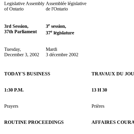
Legislative Assembly
Assemblée législative
of Ontario
de l'Ontario
e
3rd Session,
3
session,
37th Parliament
e
37
législature
Tuesday,
Mardi
December 3, 2002
3 décembre 2002
TODAY'S BUSINESS
TRAVAUX DU JO
1:30 P.M.
13 H 30
Prayers
Prières
ROUTINE PROCEEDINGS
AFFAIRES COUR