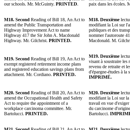
our schools. Mr. McGuinty.
PRINTED
.
paix dans les écoles.
M18. Second
Reading of Bill 18, An Act to
M18. Deuxième
lectu
amend the Public Transportation and
modifiant la Loi sur l
Highway Improvement Act to name
publiques et des tran
Highway 417 the Sir John A. Macdonald
nommer l'autoroute 41
Highway. Mr. Gilchrist.
PRINTED.
Macdonald. M. Gilchr
M19. Deuxième
lectu
M19. Second
Reading of Bill 19, An Act to
visant à soustraire les
exempt registered retirement income plans
revenu de retraite et l
and registered education savings plans from
d'épargne-études à la s
attachment. Mr. Cordiano.
PRINTED.
IMPRIMÉ.
M20. Second
Reading of Bill 20, An Act to
M20. Deuxième
lectu
amend the Occupational Health and Safety
modifiant la Loi sur la 
Act to require the appointment of a
travail en vue d'exiger
workplace carcinoma committee. Mr.
du carcinome d'origine
Bartolucci.
PRINTED.
Bartolucci.
IMPRIM
M21. Second
Reading of Bill 21, An Act to
M21. Deuxième
lectu