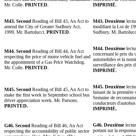
Mr. Colle.
PRINTED
.
IMPRIMÉ
.
M43. Second
Reading of Bill 43, An Act to
M43. Deuxième
lectu
amend the City of Greater Sudbury Act,
modifiant la Loi de 19
1999. Mr. Bartolucci.
PRINTED
.
Sudbury. M. Bartoluc
M44. Deuxième
lectu
M44. Second
Reading of Bill 44, An Act
concernant le prix du 
respecting the price of motor vehicle fuel and
automobiles et la nomi
the appointment of a Gas Price Watchdog.
surveillance des prix 
Mr. Colle.
PRINTED
.
IMPRIMÉ
.
M45.
Deuxième
lectu
M45. Second
Reading of Bill 45, An Act to
faisant de la première
make the first week in September school bus
Semaine de reconnaiss
driver appreciation week. Mr. Parsons.
conducteurs d'autobus 
PRINTED.
IMPRIMÉ.
G46. Deuxième
lectur
G46. Second
Reading of Bill 46, An Act
portant sur la respons
respecting the accountability of public sector
me