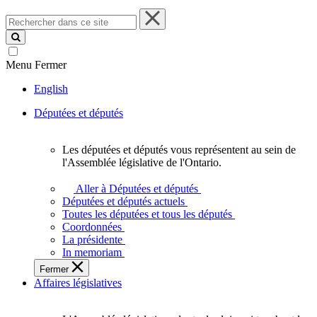
Rechercher
dans
ce
site
Menu
Fermer
English
Députées et députés
Les députées et députés vous représentent au sein de
Les
l'Assemblée législative de l'Ontario.
députées
et
Aller à Députées et députés
députés
Députées et députés actuels
vous
Toutes les députées et tous les députés
représentent
Coordonnées
au
La présidente
sein
In memoriam
de
Fermer
l'Assemblée
Affaires législatives
législative
de
l'Ontario.