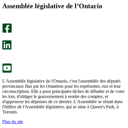
m’a
ne
Assemblée législative de l’Ontario
été
m’a
utile.
pas
Un
été
sondage
utile.
facultatif
Un
s’ouvre
sondage
dans
facultatif
un
s’ouvre
nouvel
dans
onglet.
un
nouvel
onglet.
L'Assemblée législative de l'Ontario, c'est l'assemblée des députés
provinciaux élus par les Ontariens pour les représenter, eux et leur
circonscription. Elle a pour principales tâches de débattre et de voter
les lois, d'obliger le gouvernement à rendre des comptes, et
d'approuver les dépenses de ce dernier. L'Assemblée se réunit dans
l'édifice de l'Assemblée législative, qui se situe à Queen's Park, à
Toronto.
Plan du site