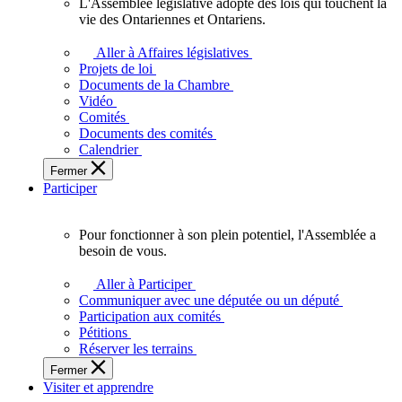
L'Assemblée législative adopte des lois qui touchent la
L'Assemblée
vie des Ontariennes et Ontariens.
législative
adopte
Aller à Affaires législatives
des
Projets de loi
lois
Documents de la Chambre
qui
Vidéo
touchent
Comités
la
Documents des comités
vie
Calendrier
des
Fermer
Ontariennes
Participer
et
Ontariens.
Pour fonctionner à son plein potentiel, l'Assemblée a
Pour
besoin de vous.
fonctionner
à
Aller à Participer
son
Communiquer avec une députée ou un député
plein
Participation aux comités
potentiel,
Pétitions
l'Assemblée
Réserver les terrains
a
Fermer
besoin
Visiter et apprendre
de