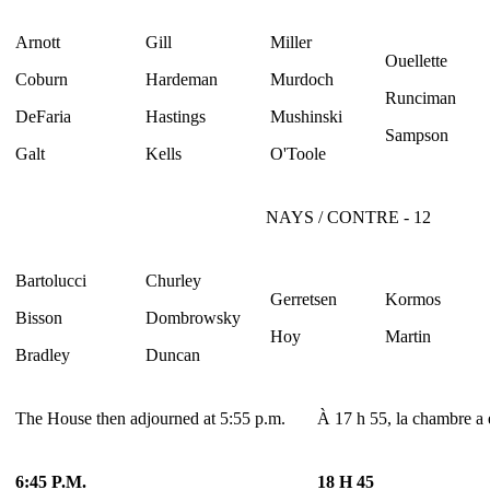
Arnott
Gill
Miller
Ouellette
Coburn
Hardeman
Murdoch
Runciman
DeFaria
Hastings
Mushinski
Sampson
Galt
Kells
O'Toole
NAYS / CONTRE - 12
Bartolucci
Churley
Gerretsen
Kormos
Bisson
Dombrowsky
Hoy
Martin
Bradley
Duncan
The House then adjourned at 5:55 p.m.
À 17 h 55, la chambre a 
6:45 P.M.
18 H 45