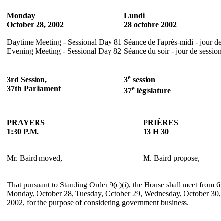
Monday
Lundi
October 28, 2002
28 octobre 2002
Daytime Meeting - Sessional Day 81
Séance de l'après-midi - jour d
Evening Meeting - Sessional Day 82
Séance du soir - jour de sessio
e
3rd Session,
3
session
37th Parliament
e
37
législature
PRAYERS
PRIÈRES
1:30 P.M.
13 H 30
Mr. Baird moved,
M. Baird propose,
That pursuant to Standing Order 9(c)(i), the House shall meet from 6
Monday, October 28, Tuesday, October 29, Wednesday, October 30,
2002, for the purpose of considering government business.