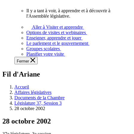
vous.
Il y a tant à voir, à apprendre et à découvrir à
Il
l'Assemblée législative.
y
a
Aller à Visiter et apprendre
tant
Options de visites et webinaires
à
Enseigner, apprendre et jouer
voir,
Le parlement et le gouvernement
à
Groupes scolaires
apprendre
Planifier votre visite
et
Fermer
à
découvrir
Fil d'Ariane
à
l'Assemblée
législative.
Accueil
Affaires législatives
Documents de la Chambre
Législature 37, Session 3
28 octobre 2002
28 octobre 2002
37e législature, 3e session