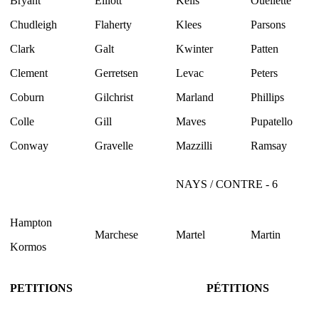
Bryant
Elliott
Kells
Ouellette
Chudleigh
Flaherty
Klees
Parsons
Clark
Galt
Kwinter
Patten
Clement
Gerretsen
Levac
Peters
Coburn
Gilchrist
Marland
Phillips
Colle
Gill
Maves
Pupatello
Conway
Gravelle
Mazzilli
Ramsay
NAYS / CONTRE - 6
Hampton
Marchese
Martel
Martin
Kormos
PETITIONS
PÉTITIONS