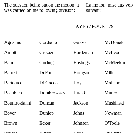
The question being put on the motion, it
La motion, mise aux voix,
was carried on the following division:-
suivant:-
AYES / POUR - 79
Agostino
Cordiano
Guzzo
McDonald
Arnott
Crozier
Hardeman
McLeod
Baird
Curling
Hastings
McMeekin
Barrett
DeFaria
Hodgson
Miller
Bartolucci
Di Cocco
Hoy
Molinari
Beaubien
Dombrowsky
Hudak
Munro
Bountrogianni
Duncan
Jackson
Mushinski
Boyer
Dunlop
Johns
Newman
Brown
Ecker
Johnson
O'Toole