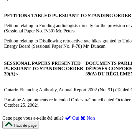
PETITIONS TABLED PURSUANT TO STANDING ORDER 3
Petition relating to Funding audiologists directly for the provision of
(Sessional Paper No. P-30) Mr. Peters.
Petition relating to Disallowing retroactive rate hikes granted to Un
Energy Board (Sessional Paper No. P-78) Mr. Duncan.
SESSIONAL PAPERS PRESENTED
DOCUMENTS PARL
PURSUANT TO STANDING ORDER
DÉPOSÉS CONFORM
39(A):-
39(A) DU RÈGLEME
Ontario Financing Authority, Annual Report 2002 (No. 91) (Tabled 
Part-time Appointments re intended Order-in-Council dated October
October 25, 2002).
,
,
Cette page vous a-t-elle été utile?
Oui
Non
cette
cette
Haut de page
page
page