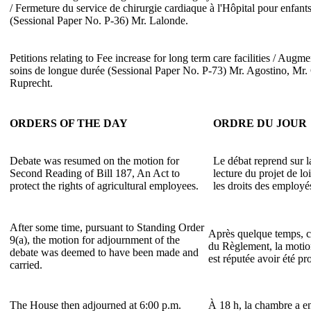
/ Fermeture du service de chirurgie cardiaque à l'Hôpital pour enfants
(Sessional Paper No. P-36) Mr. Lalonde.
Petitions relating to Fee increase for long term care facilities / Augme
soins de longue durée (Sessional Paper No. P-73) Mr. Agostino, Mr.
Ruprecht.
ORDERS OF THE DAY
ORDRE DU JOUR
Debate was resumed on the motion for
Le débat reprend sur 
Second Reading of Bill 187, An Act to
lecture du projet de lo
protect the rights of agricultural employees.
les droits des employé
After some time, pursuant to Standing Order
Après quelque temps, co
9(a), the motion for adjournment of the
du Règlement, la motio
debate was deemed to have been made and
est réputée avoir été pr
carried.
The House then adjourned at 6:00 p.m.
À 18 h, la chambre a en