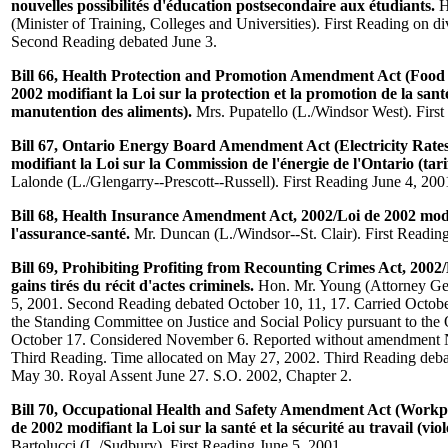
nouvelles possibilités d'éducation postsecondaire aux étudiants.
H
(Minister of Training, Colleges and Universities). First Reading on d
Second Reading debated June 3.
Bill 66, Health Protection and Promotion Amendment Act (Food 
2002 modifiant la Loi sur la protection et la promotion de la sant
manutention des aliments).
Mrs. Pupatello (L./Windsor West). Firs
Bill 67, Ontario Energy Board Amendment Act (Electricity Rates
modifiant la Loi sur la Commission de l'énergie de l'Ontario (tarifs
Lalonde (L./Glengarry--Prescott--Russell). First Reading June 4, 200
Bill 68, Health Insurance Amendment Act, 2002/Loi de 2002 modi
l'assurance-santé.
Mr. Duncan (L./Windsor--St. Clair). First Readin
Bill 69, Prohibiting Profiting from Recounting Crimes Act, 2002/
gains tirés du récit d'actes criminels.
Hon. Mr. Young (Attorney Gen
5, 2001. Second Reading debated October 10, 11, 17. Carried Octobe
the Standing Committee on Justice and Social Policy pursuant to the
October 17. Considered November 6. Reported without amendment 
Third Reading. Time allocated on May 27, 2002. Third Reading debat
May 30. Royal Assent June 27. S.O. 2002, Chapter 2.
Bill 70, Occupational Health and Safety Amendment Act (Workpl
de 2002 modifiant la Loi sur la santé et la sécurité au travail (viol
Bartolucci (L./Sudbury). First Reading June 5, 2001.