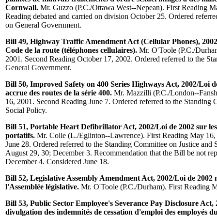
Cornwall.
Mr. Guzzo (P.C./Ottawa West--Nepean). First Reading M
Reading debated and carried on division October 25. Ordered referr
on General Government.
Bill 49, Highway Traffic Amendment Act (Cellular Phones), 2002
Code de la route (téléphones cellulaires).
Mr. O'Toole (P.C./Durham
2001. Second Reading October 17, 2002. Ordered referred to the St
General Government.
Bill 50, Improved Safety on 400 Series Highways Act, 2002/Loi de
accrue des routes de la série 400.
Mr. Mazzilli (P.C./London--Fans
16, 2001. Second Reading June 7. Ordered referred to the Standing 
Social Policy.
Bill 51, Portable Heart Defibrillator Act, 2002/Loi de 2002 sur le
portatifs.
Mr. Colle (L./Eglinton--Lawrence). First Reading May 16
June 28. Ordered referred to the Standing Committee on Justice and 
August 29, 30; December 3. Recommendation that the Bill be not repo
December 4. Considered June 18.
Bill 52, Legislative Assembly Amendment Act, 2002/Loi de 2002 m
l'Assemblée législative.
Mr. O'Toole (P.C./Durham). First Reading 
Bill 53, Public Sector Employee's Severance Pay Disclosure Act, 
divulgation des indemnités de cessation d'emploi des employés du