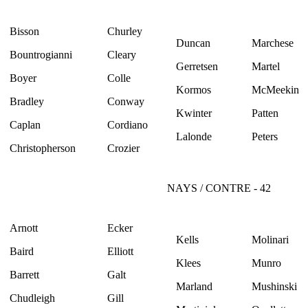
Bisson
Churley
Duncan
Marchese
Bountrogianni
Cleary
Gerretsen
Martel
Boyer
Colle
Kormos
McMeekin
Bradley
Conway
Kwinter
Patten
Caplan
Cordiano
Lalonde
Peters
Christopherson
Crozier
NAYS / CONTRE - 42
Arnott
Ecker
Kells
Molinari
Baird
Elliott
Klees
Munro
Barrett
Galt
Marland
Mushinski
Chudleigh
Gill