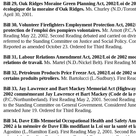
Bill 29, Oak Ridges Moraine Green Planning Act, 2002/Loi de 2
écologique de la moraine d'Oak Ridges.
Ms. Churley (N.D./Toronto
April 30, 2001.
Bill 30, Volunteer Firefighters Employment Protection Act, 2002/
protection de l'emploi des pompiers volontaires.
Mr. Arnott (P.C./W
Reading May 22, 2002. Second Reading debated and carried on divis
referrred to the Standing Committee on Justice and Social Policy. Co
Reported as amended October 23. Ordered for Third Reading.
Bill 31, Labour Relations Amendment Act, 2002/Loi de 2002 modif
relations de travail.
Ms. Martel (N.D./Nickel Belt). First Reading M
Bill 32, Petroleum Products Price Freeze Act, 2002/Loi de 2002 su
certains produits pétroliers.
Mr. Bartolucci (L./Sudbury). First Rea
Bill 33, Jay Lawrence and Bart Mackey Memorial Act (Highway T
2002 commémorant Jay Lawrence et Bart Mackey (Code de la r
(P.C./Northumberland). First Reading May 2, 2001. Second Reading
to the Standing Committee on General Government. Considered June 
amended June 19. Ordered for Third Reading.
Bill 34, Dave Ellis Memorial Occupational Health and Safety A
2002 à la mémoire de Dave Ellis modifiant la Loi sur la santé et la
Agostino (L./Hamilton East). First Reading May 2, 2001. Second R