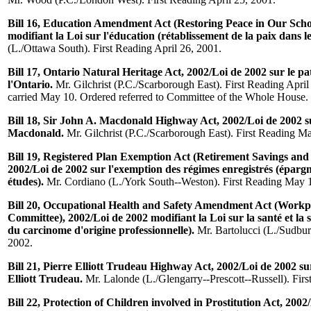
Bill 16, Education Amendment Act (Restoring Peace in Our Schoo
modifiant la Loi sur l'éducation (rétablissement de la paix dans le
(L./Ottawa South). First Reading April 26, 2001.
Bill 17, Ontario Natural Heritage Act, 2002/Loi de 2002 sur le p
l'Ontario.
Mr. Gilchrist (P.C./Scarborough East). First Reading Apri
carried May 10. Ordered referred to Committee of the Whole House.
Bill 18, Sir John A. Macdonald Highway Act, 2002/Loi de 2002 s
Macdonald.
Mr. Gilchrist (P.C./Scarborough East). First Reading M
Bill 19, Registered Plan Exemption Act (Retirement Savings and
2002/Loi de 2002 sur l'exemption des régimes enregistrés (épargn
études).
Mr. Cordiano (L./York South--Weston). First Reading May 
Bill 20, Occupational Health and Safety Amendment Act (Work
Committee), 2002/Loi de 2002 modifiant la Loi sur la santé et la s
du carcinome d'origine professionnelle).
Mr. Bartolucci (L./Sudbur
2002.
Bill 21, Pierre Elliott Trudeau Highway Act, 2002/Loi de 2002 su
Elliott Trudeau.
Mr. Lalonde (L./Glengarry--Prescott--Russell). Fir
Bill 22, Protection of Children involved in Prostitution Act, 2002