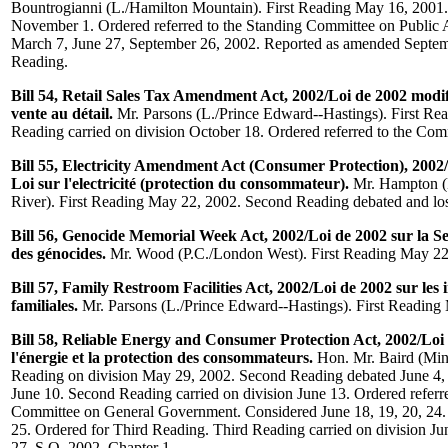
Bountrogianni (L./Hamilton Mountain). First Reading May 16, 2001
November 1. Ordered referred to the Standing Committee on Public 
March 7, June 27, September 26, 2002. Reported as amended Septem
Reading.
Bill 54, Retail Sales Tax Amendment Act, 2002/Loi de 2002 modifi
vente au détail.
Mr. Parsons (L./Prince Edward--Hastings). First R
Reading carried on division October 18. Ordered referred to the Co
Bill 55, Electricity Amendment Act (Consumer Protection), 2002/
Loi sur l'electricité (protection du consommateur).
Mr. Hampton (
River). First Reading May 22, 2002. Second Reading debated and los
Bill 56, Genocide Memorial Week Act, 2002/Loi de 2002 sur la
des génocides.
Mr. Wood (P.C./London West). First Reading May 22
Bill 57, Family Restroom Facilities Act, 2002/Loi de 2002 sur les i
familiales.
Mr. Parsons (L./Prince Edward--Hastings). First Reading
Bill 58, Reliable Energy and Consumer Protection Act, 2002/Loi de
l'énergie et la protection des consommateurs.
Hon. Mr. Baird (Minis
Reading on division May 29, 2002. Second Reading debated June 4, 5
June 10. Second Reading carried on division June 13. Ordered referr
Committee on General Government. Considered June 18, 19, 20, 24
25. Ordered for Third Reading. Third Reading carried on division Ju
27. S.O. 2002, Chapter 1.