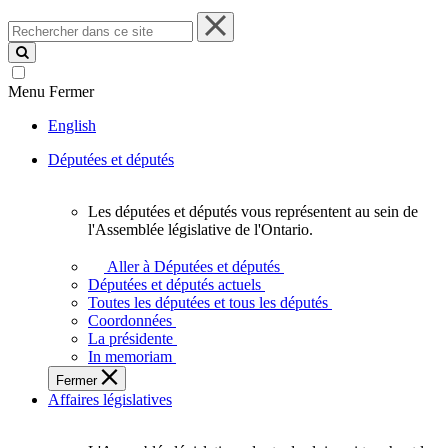
Rechercher
dans
ce
site
Menu
Fermer
English
Députées et députés
Les députées et députés vous représentent au sein de
Les
l'Assemblée législative de l'Ontario.
députées
et
Aller à Députées et députés
députés
Députées et députés actuels
vous
Toutes les députées et tous les députés
représentent
Coordonnées
au
La présidente
sein
In memoriam
de
Fermer
l'Assemblée
Affaires législatives
législative
de
l'Ontario.