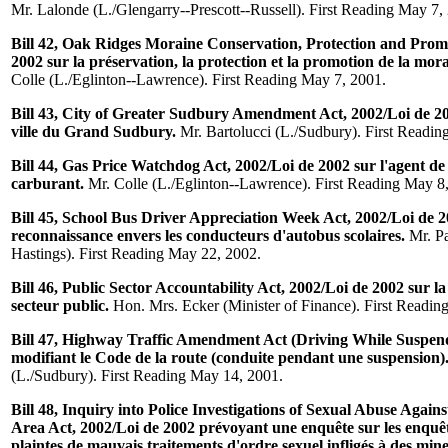
Mr. Lalonde (L./Glengarry--Prescott--Russell). First Reading May 7,
Bill 42, Oak Ridges Moraine Conservation, Protection and Promo
2002 sur la préservation, la protection et la promotion de la mo
Colle (L./Eglinton--Lawrence). First Reading May 7, 2001.
Bill 43, City of Greater Sudbury Amendment Act, 2002/Loi de 200
ville du Grand Sudbury.
Mr. Bartolucci (L./Sudbury). First Readin
Bill 44, Gas Price Watchdog Act, 2002/Loi de 2002 sur l'agent de 
carburant.
Mr. Colle (L./Eglinton--Lawrence). First Reading May 8
Bill 45, School Bus Driver Appreciation Week Act, 2002/Loi de 2
reconnaissance envers les conducteurs d'autobus scolaires.
Mr. Pa
Hastings). First Reading May 22, 2002.
Bill 46, Public Sector Accountability Act, 2002/Loi de 2002 sur la
secteur public.
Hon. Mrs. Ecker (Minister of Finance). First Readin
Bill 47, Highway Traffic Amendment Act (Driving While Suspend
modifiant le Code de la route (conduite pendant une suspension)
(L./Sudbury). First Reading May 14, 2001.
Bill 48, Inquiry into Police Investigations of Sexual Abuse Again
Area Act, 2002/Loi de 2002 prévoyant une enquête sur les enquête
plaintes de mauvais traitements d'ordre sexuel infligés à des min