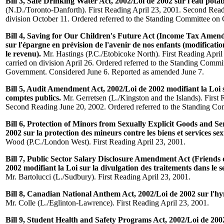
Bill 3, Safe Drinking Water Act, 2002/Loi de 2002 sur l'eau potab
(N.D./Toronto-Danforth). First Reading April 23, 2001. Second Read
division October 11. Ordered referred to the Standing Committee o
Bill 4, Saving for Our Children's Future Act (Income Tax Amen
sur l'épargne en prévision de l'avenir de nos enfants (modificatio
le revenu).
Mr. Hastings (P.C./Etobicoke North). First Reading Apri
carried on division April 26. Ordered referred to the Standing Commi
Government. Considered June 6. Reported as amended June 7.
Bill 5, Audit Amendment Act, 2002/Loi de 2002 modifiant la Loi su
comptes publics.
Mr. Gerretsen (L./Kingston and the Islands). First 
Second Reading June 20, 2002. Ordered referred to the Standing Co
Bill 6, Protection of Minors from Sexually Explicit Goods and Se
2002 sur la protection des mineurs contre les biens et services sex
Wood (P.C./London West). First Reading April 23, 2001.
Bill 7, Public Sector Salary Disclosure Amendment Act (Friends 
2002 modifiant la Loi sur la divulgation des traitements dans le s
Mr. Bartolucci (L./Sudbury). First Reading April 23, 2001.
Bill 8, Canadian National Anthem Act, 2002/Loi de 2002 sur l'
Mr. Colle (L./Eglinton-Lawrence). First Reading April 23, 2001.
Bill 9, Student Health and Safety Programs Act, 2002/Loi de 20