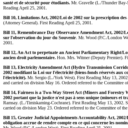
santé et de sécurité pour étudiants.
Mr. Gravelle (L./Thunder Bay-S
Reading April 25, 2001.
Bill 10, Limitations Act, 2002/Loi de 2002 sur la prescription des 
(Attorney General). First Reading April 25, 2001.
Bill 11, Remembrance Day Observance Amendment Act, 2002/Loi
sur l'observation du jour du Souvenir
. Mr. Wood (P.C./London Wes
2001.
Bill 12, An Act to perpetuate an Ancient Parliamentary Right/Lo
ancien droit parlementaire.
Hon. Mrs. Witmer (Deputy Premier). Fi
Bill 13, Electricity Amendment Act (Hydro Transmission Corrid
2002 modifiant la Loi sur l'électricité (biens-fonds réservés aux c
l'électricité).
Mr. Sergio (L./York West). First Reading May 13, 200
and carried on division May 16. Ordered referred to the Committee 
Bill 14, Fairness is a Two-Way Street Act (Miners and Forestry 
2002 portant que la justice n'est pas à sens unique (mineurs et tra
Ramsay. (L./Timiskaming-Cochrane). First Reading May 13, 2002. 
carried on division May 23. Ordered referred to the Committee of t
Bill 15, Greater Judicial Appointments Accountability Act, 2002
obligation accrue de rendre compte en ce qui concerne les nomina
Mr. Wood (P.C./London West). First Reading April 25, 2001.