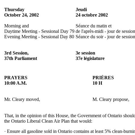
Thursday
Jeudi
October 24, 2002
24 octobre 2002
Morning and
Séance du matin et
Daytime Meeting - Sessional Day 79
de l'après-midi - jour de sessio
Evening Meeting - Sessional Day 80
Séance du soir - jour de sessio
3rd Session,
3e session
37th Parliament
37e législature
PRAYERS
PRIÈRES
10:00 A.M.
10 H
Mr. Cleary moved,
M. Cleary propose,
That, in the opinion of this House, the Government of Ontario shou
the Ontario Liberal Clean Air Plan that would:
· Ensure all gasoline sold in Ontario contains at least 5% clean-burn