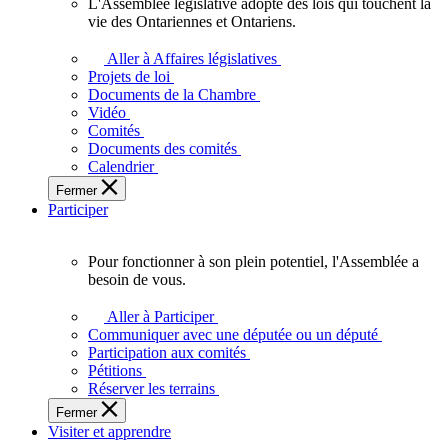
L'Assemblée législative adopte des lois qui touchent la
L'Assemblée
vie des Ontariennes et Ontariens.
législative
adopte
Aller à Affaires législatives
des
Projets de loi
lois
Documents de la Chambre
qui
Vidéo
touchent
Comités
la
Documents des comités
vie
Calendrier
des
Fermer
Ontariennes
Participer
et
Ontariens.
Pour fonctionner à son plein potentiel, l'Assemblée a
Pour
besoin de vous.
fonctionner
à
Aller à Participer
son
Communiquer avec une députée ou un député
plein
Participation aux comités
potentiel,
Pétitions
l'Assemblée
Réserver les terrains
a
Fermer
besoin
Visiter et apprendre
de