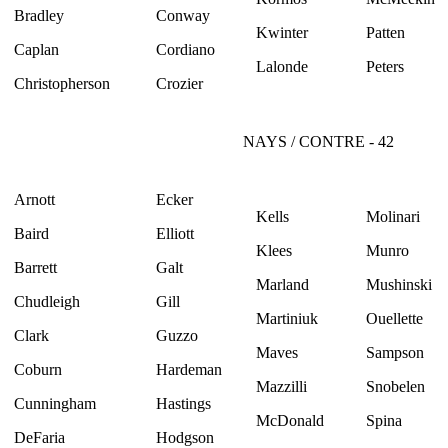
Bradley
Conway
Kwinter
Patten
Caplan
Cordiano
Lalonde
Peters
Christopherson
Crozier
NAYS / CONTRE - 42
Arnott
Ecker
Kells
Molinari
Baird
Elliott
Klees
Munro
Barrett
Galt
Marland
Mushinski
Chudleigh
Gill
Martiniuk
Ouellette
Clark
Guzzo
Maves
Sampson
Coburn
Hardeman
Mazzilli
Snobelen
Cunningham
Hastings
McDonald
Spina
DeFaria
Hodgson