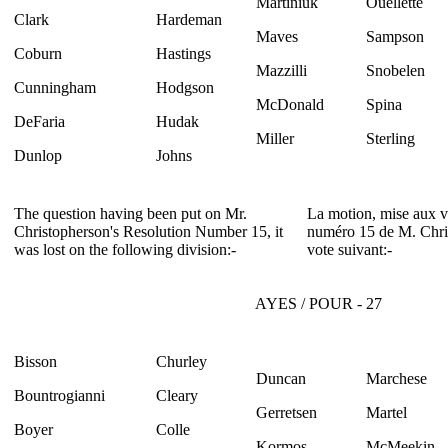
Martiniuk
Ouellette
Clark
Hardeman
Maves
Sampson
Coburn
Hastings
Mazzilli
Snobelen
Cunningham
Hodgson
McDonald
Spina
DeFaria
Hudak
Miller
Sterling
Dunlop
Johns
The question having been put on Mr.
La motion, mise aux vo
Christopherson's Resolution Number 15, it
numéro 15 de M. Christ
was lost on the following division:-
vote suivant:-
AYES / POUR - 27
Bisson
Churley
Duncan
Marchese
Bountrogianni
Cleary
Gerretsen
Martel
Boyer
Colle
Kormos
McMeekin