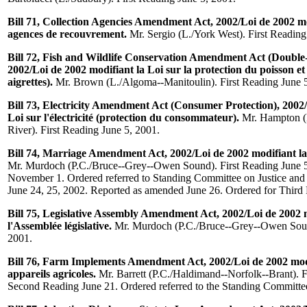
Bill 71, Collection Agencies Amendment Act, 2002/Loi de 2002 mod
agences de recouvrement.
Mr. Sergio (L./York West). First Readin
Bill 72, Fish and Wildlife Conservation Amendment Act (Doubl
2002/Loi de 2002 modifiant la Loi sur la protection du poisson e
aigrettes).
Mr. Brown (L./Algoma--Manitoulin). First Reading June 5
Bill 73, Electricity Amendment Act (Consumer Protection), 2002/
Loi sur l'électricité (protection du consommateur).
Mr. Hampton (
River). First Reading June 5, 2001.
Bill 74, Marriage Amendment Act, 2002/Loi de 2002 modifiant la 
Mr. Murdoch (P.C./Bruce--Grey--Owen Sound). First Reading June 
November 1. Ordered referred to Standing Committee on Justice and 
June 24, 25, 2002. Reported as amended June 26. Ordered for Third
Bill 75, Legislative Assembly Amendment Act, 2002/Loi de 2002 m
l'Assemblée législative.
Mr. Murdoch (P.C./Bruce--Grey--Owen Sound
2001.
Bill 76, Farm Implements Amendment Act, 2002/Loi de 2002 modif
appareils agricoles.
Mr. Barrett (P.C./Haldimand--Norfolk--Brant). F
Second Reading June 21. Ordered referred to the Standing Committ