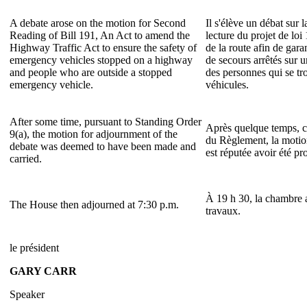
A debate arose on the motion for Second
Il s'élève un débat sur
Reading of Bill 191, An Act to amend the
lecture du projet de lo
Highway Traffic Act to ensure the safety of
de la route afin de gara
emergency vehicles stopped on a highway
de secours arrêtés sur u
and people who are outside a stopped
des personnes qui se tro
emergency vehicle.
véhicules.
After some time, pursuant to Standing Order
Après quelque temps, co
9(a), the motion for adjournment of the
du Règlement, la motio
debate was deemed to have been made and
est réputée avoir été pr
carried.
À 19 h 30, la chambre a
The House then adjourned at 7:30 p.m.
travaux.
le président
GARY CARR
Speaker