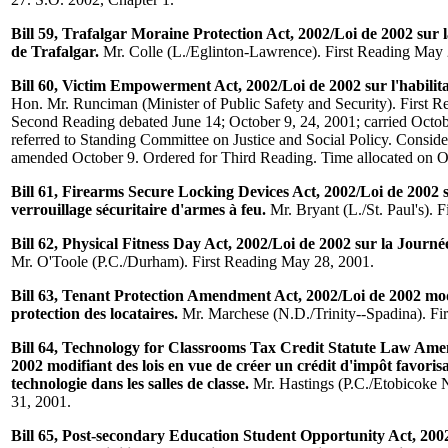
Bill 59, Trafalgar Moraine Protection Act, 2002/Loi de 2002 sur 
de Trafalgar.
Mr. Colle (L./Eglinton-Lawrence). First Reading May 
Bill 60, Victim Empowerment Act, 2002/Loi de 2002 sur l'habilita
Hon. Mr. Runciman (Minister of Public Safety and Security). First 
Second Reading debated June 14; October 9, 24, 2001; carried Octo
referred to Standing Committee on Justice and Social Policy. Consid
amended October 9. Ordered for Third Reading. Time allocated on O
Bill 61, Firearms Secure Locking Devices Act, 2002/Loi de 2002 su
verrouillage sécuritaire d'armes à feu.
Mr. Bryant (L./St. Paul's). 
Bill 62, Physical Fitness Day Act, 2002/Loi de 2002 sur la Journé
Mr. O'Toole (P.C./Durham). First Reading May 28, 2001.
Bill 63, Tenant Protection Amendment Act, 2002/Loi de 2002 modi
protection des locataires.
Mr. Marchese (N.D./Trinity--Spadina). Fi
Bill 64, Technology for Classrooms Tax Credit Statute Law Ame
2002 modifiant des lois en vue de créer un crédit d'impôt favorisa
technologie dans les salles de classe.
Mr. Hastings (P.C./Etobicoke 
31, 2001.
Bill 65, Post-secondary Education Student Opportunity Act, 2002