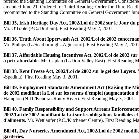
referred the Standing Committee on General Government. Considered
amended June 21. Ordered for Third Reading. Order for Third Read
recommitted to the Standing Committee on General Government June
Bill 35, Irish Heritage Day Act, 2002/Loi de 2002 sur le Jour du 
Mr. O'Toole (P.C./Durham). First Reading May 2, 2001.
Bill 36, Truth About Ipperwash Act, 2002/Loi de 2002 concernant
Mr. Phillips (L./Scarborough--Agincourt). First Reading May 2, 2001
Bill 37, Affordable Housing Incentives Act, 2002/Loi de 2002 sur
à prix abordable.
Mr. Caplan (L./Don Valley East). First Reading M
Bill 38, Rent Freeze Act, 2002/Loi de 2002 sur le gel des Loyers.
M
-Spadina). First Reading May 3, 2001.
Bill 39, Employment Standards Amendment Act (Raising the M
de 2002 modifiant la Loi sur les norms d'emploi (augmentation 
Hampton (N.D./Kenora--Rainy River). First Reading May 3, 2001.
Bill 40, Family Responsibility and Support Arrears Enforceme
2002/Loi de 2002 modifiant la Loi sur les obligations familiales et
d'aliments.
Mr. Wettlaufer (P.C./Kitchener Centre). First Reading Ma
Bill 41, Day Nurseries Amendment Act, 2002/Loi de 2002 modifian
garderies.