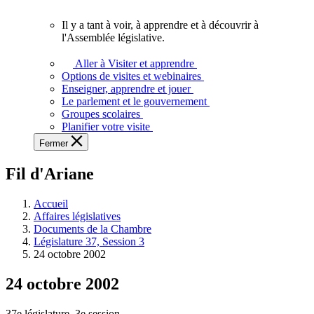
vous.
Il y a tant à voir, à apprendre et à découvrir à
Il
l'Assemblée législative.
y
a
Aller à Visiter et apprendre
tant
Options de visites et webinaires
à
Enseigner, apprendre et jouer
voir,
Le parlement et le gouvernement
à
Groupes scolaires
apprendre
Planifier votre visite
et
Fermer
à
découvrir
Fil d'Ariane
à
l'Assemblée
législative.
Accueil
Affaires législatives
Documents de la Chambre
Législature 37, Session 3
24 octobre 2002
24 octobre 2002
37e législature, 3e session