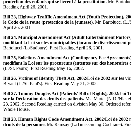
protection des enfants qui se livrent à la prostitution.
Mr. Bartolucc
Reading April 26, 2001.
Bill 23, Highway Trafffic Amendment Act (Youth Protection), 20
le Code de la route (protection de la jeunesse).
Mr. Bartolucci (L./
April 26, 2001.
Bill 24, Muncipal Amendment Act (Adult Entertainment Parlors)
modifiant la Loi sur les municipalités (locaux de divertissement p
Bartolucci (L./Sudbury). First Reading April 26, 2001.
Bill 25, Solicitors Amendment Act (Contingency Fee Agreements)
modifiant la Loi sur les procureurs (ententes sur des honoraires 
(L./St. Paul's). First Reading May 16, 2002.
Bill 26, Victims of Identity Theft Act, 2002/Loi de 2002 sur les vic
Bryant (L./St. Paul's). First Reading May 21, 2002.
Bill 27, Tommy Douglas Act (Patients' Bill of Rights), 2002/Lo
sur la Déclaration des droits des patients.
Ms. Martel (N.D./Nickel
23, 2002. Second Reading carried on division May 30. Ordered refer
Whole House.
Bill 28, Human Rights Code Amendment Act, 2002/Loi de 2002 m
droits de la personne.
Mr. Ramsay (L./Timiskaming-Cochrane). First