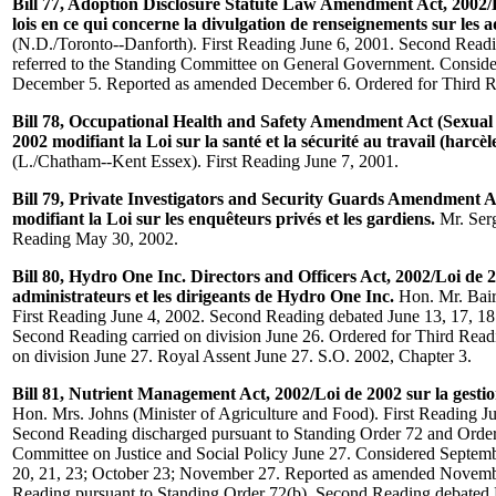
Bill 77, Adoption Disclosure Statute Law Amendment Act, 2002/
lois en ce qui concerne la divulgation de renseignements sur les a
(N.D./Toronto--Danforth). First Reading June 6, 2001. Second Read
referred to the Standing Committee on General Government. Consid
December 5. Reported as amended December 6. Ordered for Third R
Bill 78, Occupational Health and Safety Amendment Act (Sexual
2002 modifiant la Loi sur la santé et la sécurité au travail (harcè
(L./Chatham--Kent Essex). First Reading June 7, 2001.
Bill 79, Private Investigators and Security Guards Amendment A
modifiant la Loi sur les enquêteurs privés et les gardiens.
Mr. Serg
Reading May 30, 2002.
Bill 80, Hydro One Inc. Directors and Officers Act, 2002/Loi de 2
administrateurs et les dirigeants de Hydro One Inc.
Hon. Mr. Bair
First Reading June 4, 2002. Second Reading debated June 13, 17, 18.
Second Reading carried on division June 26. Ordered for Third Read
on division June 27. Royal Assent June 27. S.O. 2002, Chapter 3.
Bill 81, Nutrient Management Act, 2002/Loi de 2002 sur la gestion
Hon. Mrs. Johns (Minister of Agriculture and Food). First Reading J
Second Reading discharged pursuant to Standing Order 72 and Ordere
Committee on Justice and Social Policy June 27. Considered Septembe
20, 21, 23; October 23; November 27. Reported as amended Novemb
Reading pursuant to Standing Order 72(b). Second Reading debated