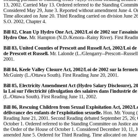
13, 2002. Carried May 13. Ordered referred to the Standing Commit
Considered May 29, June 3. Reported without amendment June 4. Or
Time allocated on June 20. Third Reading carried on division June 2
S.O. 2002, Chapter 4.
Bill 82, Clean Up Hydro One Act, 2002/Loi de 2002 sur l'assainis
Hydro One.
Mr. Hampton (N.D./Kenora--Rainy River). First Readin
Bill 83, United Counties of Prescott and Russell Act, 2002/Loi d
de Prescott et Russell.
Mr. Lalonde (L./Glengarry--Prescott--Russell)
2001.
Bill 84, Keele Valley Closure Act, 2002/Loi de 2002 sur la fermet
McGuinty (L./Ottawa South). First Reading June 20, 2001.
Bill 85, Electricity Amendment Act (Hydro Salary Disclosure), 2
la Loi sur l'électricité (divulgation des salaires dans l'industrie de l
(L./Ottawa South). First Reading June 11, 2002.
Bill 86, Rescuing Children from Sexual Exploitation Act, 2002/Lo
délivrance des enfants de l'exploitation sexuelle.
Hon. Mr. Young (A
Reading June 21, 2001. Second Reading debated September 25, 26;
October 1. Ordered referred to the Standing Committee on Justice and
the Order of the House of October 1. Considered December 10, 11, J
amended June 5. Ordered for Third Reading. Time allocated on June 