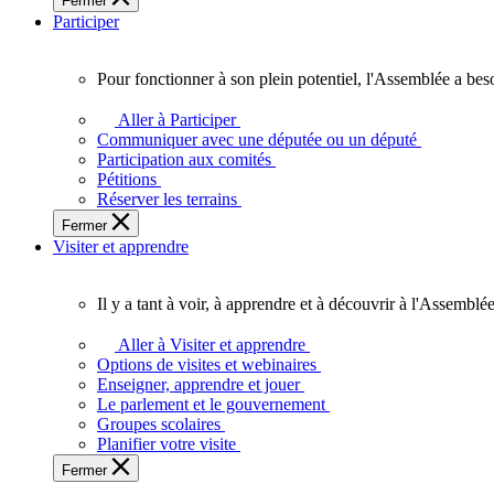
Fermer
des
Participer
Ontariennes
et
Ontariens.
Pour fonctionner à son plein potentiel, l'Assemblée a bes
Pour
fonctionner
Aller à Participer
à
Communiquer avec une députée ou un député
son
Participation aux comités
plein
Pétitions
potentiel,
Réserver les terrains
l'Assemblée
Fermer
a
Visiter et apprendre
besoin
de
vous.
Il y a tant à voir, à apprendre et à découvrir à l'Assemblée
Il
y
Aller à Visiter et apprendre
a
Options de visites et webinaires
tant
Enseigner, apprendre et jouer
à
Le parlement et le gouvernement
voir,
Groupes scolaires
à
Planifier votre visite
apprendre
Fermer
et