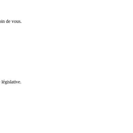
oin de vous.
 législative.