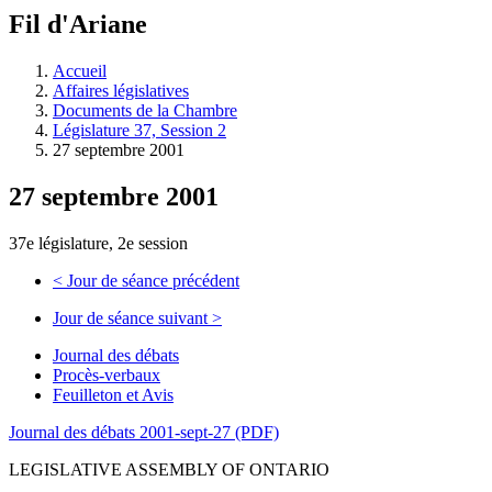
à
Fil d'Ariane
découvrir
à
l'Assemblée
Accueil
législative.
Affaires législatives
Documents de la Chambre
Législature 37, Session 2
27 septembre 2001
27 septembre 2001
37e législature, 2e session
<
Jour de séance précédent
Jour de séance suivant
>
Journal des débats
Procès-verbaux
Feuilleton et Avis
Journal des débats 2001-sept-27 (PDF)
LEGISLATIVE ASSEMBLY OF ONTARIO