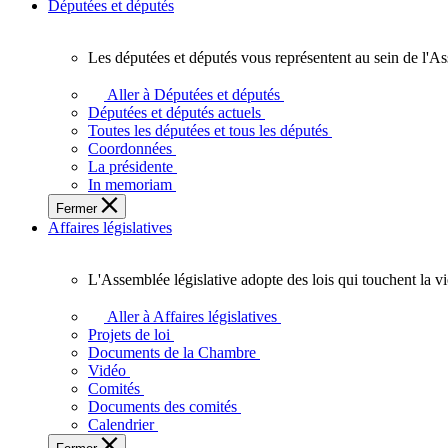
Députées et députés
Les députées et députés vous représentent au sein de l'As
Les
députées
Aller à Députées et députés
et
Députées et députés actuels
députés
Toutes les députées et tous les députés
vous
Coordonnées
représentent
La présidente
au
In memoriam
sein
Fermer
de
Affaires législatives
l'Assemblée
législative
de
L'Assemblée législative adopte des lois qui touchent la v
l'Ontario.
L'Assemblée
législative
Aller à Affaires législatives
adopte
Projets de loi
des
Documents de la Chambre
lois
Vidéo
qui
Comités
touchent
Documents des comités
la
Calendrier
vie