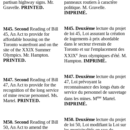
partisan highway signs. Mr.
panneaux routiers à caractère
Gravelle.
PRINTED.
politique. M. Gravelle.
IMPRIMÉ.
M45. Deuxième
lecture du projet
M45. Second
Reading of Bill
de loi 45, Loi assurant la création
45, An Act to provide for
de logements à prix abordable
affordable housing on the
dans le secteur riverain de
Toronto waterfront and on the
Toronto et sur l'emplacement des
site of the XXIX Summer
e
Olympics. Mr. Hampton.
XXIX
Jeux olympiques d'été. M.
PRINTED.
Hampton.
IMPRIMÉ.
M47. Deuxième
lecture du projet
M47. Second
Reading of Bill
47, Loi prévoyant la
47, An Act to provide for the
reconnaissance des longs états de
recognition of the long service
service du personnel de sauvetage
of mine rescue personnel. Ms.
me
dans les mines. M
Martel.
Martel.
PRINTED.
IMPRIMÉ.
M50. Deuxième
lecture du projet
M50. Second
Reading of Bill
de loi 50, Loi modifiant la Loi sur
50, An Act to amend the
les municipalités en vue de