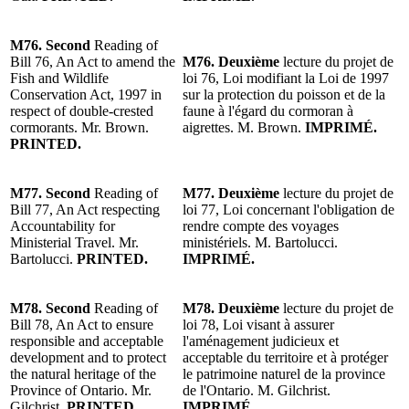
M76. Second
Reading of
Bill 76, An Act to amend the
M76. Deuxième
lecture du projet de
Fish and Wildlife
loi 76, Loi modifiant la Loi de 1997
Conservation Act, 1997 in
sur la protection du poisson et de la
respect of double-crested
faune à l'égard du cormoran à
cormorants. Mr. Brown.
aigrettes. M. Brown.
IMPRIMÉ.
PRINTED.
M77. Second
Reading of
M77. Deuxième
lecture du projet de
Bill 77, An Act respecting
loi 77, Loi concernant l'obligation de
Accountability for
rendre compte des voyages
Ministerial Travel. Mr.
ministériels. M. Bartolucci.
Bartolucci.
PRINTED.
IMPRIMÉ.
M78. Second
Reading of
M78. Deuxième
lecture du projet de
Bill 78, An Act to ensure
loi 78, Loi visant à assurer
responsible and acceptable
l'aménagement judicieux et
development and to protect
acceptable du territoire et à protéger
the natural heritage of the
le patrimoine naturel de la province
Province of Ontario. Mr.
de l'Ontario. M. Gilchrist.
Gilchrist.
PRINTED.
IMPRIMÉ.