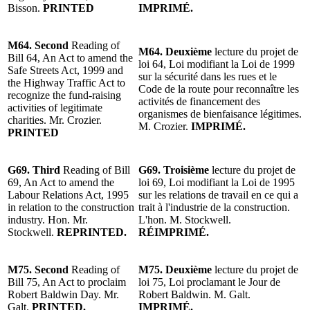
Bisson.
PRINTED
IMPRIMÉ.
M64. Second
Reading of
M64. Deuxième
lecture du projet de
Bill 64, An Act to amend the
loi 64, Loi modifiant la Loi de 1999
Safe Streets Act, 1999 and
sur la sécurité dans les rues et le
the Highway Traffic Act to
Code de la route pour reconnaître les
recognize the fund-raising
activités de financement des
activities of legitimate
organismes de bienfaisance légitimes.
charities. Mr. Crozier.
M. Crozier.
IMPRIMÉ.
PRINTED
G69. Third
Reading of Bill
G69. Troisième
lecture du projet de
69, An Act to amend the
loi 69, Loi modifiant la Loi de 1995
Labour Relations Act, 1995
sur les relations de travail en ce qui a
in relation to the construction
trait à l'industrie de la construction.
industry. Hon. Mr.
L'hon. M. Stockwell.
Stockwell.
REPRINTED.
RÉIMPRIMÉ.
M75. Second
Reading of
M75. Deuxième
lecture du projet de
Bill 75, An Act to proclaim
loi 75, Loi proclamant le Jour de
Robert Baldwin Day. Mr.
Robert Baldwin. M. Galt.
Galt.
PRINTED.
IMPRIMÉ.