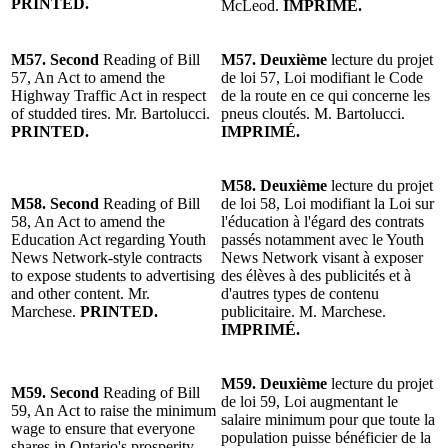
PRINTED.
McLeod.
IMPRIMÉ.
M57. Second
Reading of Bill
M57. Deuxième
lecture du projet
57, An Act to amend the
de loi 57, Loi modifiant le Code
Highway Traffic Act in respect
de la route en ce qui concerne les
of studded tires. Mr. Bartolucci.
pneus cloutés. M. Bartolucci.
PRINTED.
IMPRIMÉ.
M58. Deuxième
lecture du projet
M58. Second
Reading of Bill
de loi 58, Loi modifiant la Loi sur
58, An Act to amend the
l'éducation à l'égard des contrats
Education Act regarding Youth
passés notamment avec le Youth
News Network-style contracts
News Network visant à exposer
to expose students to advertising
des élèves à des publicités et à
and other content. Mr.
d'autres types de contenu
Marchese.
PRINTED.
publicitaire. M. Marchese.
IMPRIMÉ.
M59. Deuxième
lecture du projet
M59. Second
Reading of Bill
de loi 59, Loi augmentant le
59, An Act to raise the minimum
salaire minimum pour que toute la
wage to ensure that everyone
population puisse bénéficier de la
shares in Ontario's prosperity.