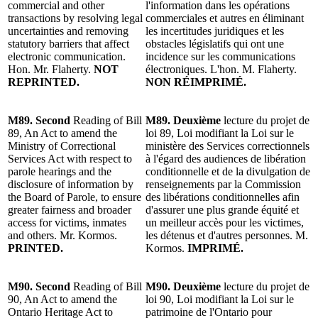
commercial and other
l'information dans les opérations
transactions by resolving legal
commerciales et autres en éliminant
uncertainties and removing
les incertitudes juridiques et les
statutory barriers that affect
obstacles législatifs qui ont une
electronic communication.
incidence sur les communications
Hon. Mr. Flaherty.
NOT
électroniques. L'hon. M. Flaherty.
REPRINTED.
NON RÉIMPRIMÉ.
M89.
Second
Reading of Bill
M89. Deuxième
lecture du projet de
89, An Act to amend the
loi 89, Loi modifiant la Loi sur le
Ministry of Correctional
ministère des Services correctionnels
Services Act with respect to
à l'égard des audiences de libération
parole hearings and the
conditionnelle et de la divulgation de
disclosure of information by
renseignements par la Commission
the Board of Parole, to ensure
des libérations conditionnelles afin
greater fairness and broader
d'assurer une plus grande équité et
access for victims, inmates
un meilleur accès pour les victimes,
and others. Mr. Kormos.
les détenus et d'autres personnes. M.
PRINTED.
Kormos.
IMPRIMÉ.
M90.
Second
Reading of Bill
M90. Deuxième
lecture du projet de
90, An Act to amend the
loi 90, Loi modifiant la Loi sur le
Ontario Heritage Act to
patrimoine de l'Ontario pour