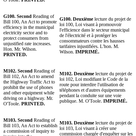
G100. Second
Reading of
G100. Deuxième
lecture du projet de
Bill 100, An Act to promote
loi 100, Loi visant à promouvoir
efficiency in the municipal
l'efficience dans le secteur municipal
electricity sector and to
de l'électricité et à protéger les
protect consumers from
consommateurs contre les hausses
unjustified rate increases.
tarifaires injustifiées. L'hon. M.
Hon. Mr. Wilson.
Wilson.
IMPRIMÉ.
PRINTED.
M102. Second
Reading of
M102. Deuxième
lecture du projet de
Bill 102, An Act to amend
loi 102, Loi modifiant le Code de la
the Highway Traffic Act to
route pour interdire l'utilisation de
prohibit the use of phones
téléphones et d'autres équipements
and other equipment while
pendant la conduite sur une voie
driving on a highway. Mr.
publique. M. O'Toole.
IMPRIMÉ.
O'Toole.
PRINTED.
M103. Second
Reading of
M103. Deuxième
lecture du projet de
Bill 103, An Act to establish
loi 103, Loi visant à créer une
a commission of inquiry to
commission chargée d'enquêter sur les