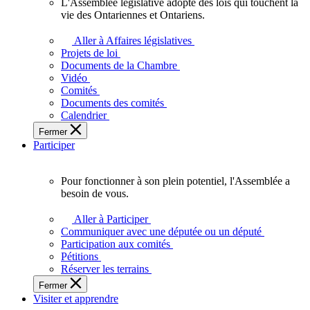
L'Assemblée législative adopte des lois qui touchent la
L'Assemblée
vie des Ontariennes et Ontariens.
législative
adopte
Aller à Affaires législatives
des
Projets de loi
lois
Documents de la Chambre
qui
Vidéo
touchent
Comités
la
Documents des comités
vie
Calendrier
des
Fermer
Ontariennes
Participer
et
Ontariens.
Pour fonctionner à son plein potentiel, l'Assemblée a
Pour
besoin de vous.
fonctionner
à
Aller à Participer
son
Communiquer avec une députée ou un député
plein
Participation aux comités
potentiel,
Pétitions
l'Assemblée
Réserver les terrains
a
Fermer
besoin
Visiter et apprendre
de