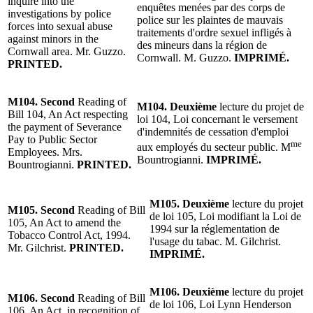
inquire into the
enquêtes menées par des corps de
investigations by police
police sur les plaintes de mauvais
forces into sexual abuse
traitements d'ordre sexuel infligés à
against minors in the
des mineurs dans la région de
Cornwall area. Mr. Guzzo.
Cornwall. M. Guzzo.
IMPRIMÉ.
PRINTED.
M104. Second
Reading of
M104. Deuxième
lecture du projet de
Bill 104, An Act respecting
loi 104, Loi concernant le versement
the payment of Severance
d'indemnités de cessation d'emploi
Pay to Public Sector
me
aux employés du secteur public. M
Employees. Mrs.
Bountrogianni.
IMPRIMÉ.
Bountrogianni.
PRINTED.
M105. Deuxième
lecture du projet
M105. Second
Reading of Bill
de loi 105, Loi modifiant la Loi de
105, An Act to amend the
1994 sur la réglementation de
Tobacco Control Act, 1994.
l'usage du tabac. M. Gilchrist.
Mr. Gilchrist.
PRINTED.
IMPRIMÉ.
M106. Deuxième
lecture du projet
M106. Second
Reading of Bill
de loi 106, Loi Lynn Henderson
106, An Act, in recognition of