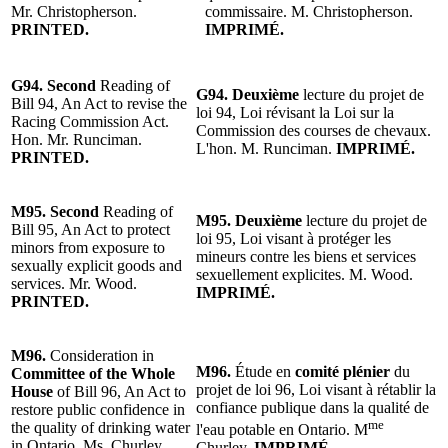
Mr. Christopherson.
commissaire. M. Christopherson.
PRINTED.
IMPRIMÉ.
G94. Second
Reading of
G94.
Deuxième
lecture du projet de
Bill 94, An Act to revise the
loi 94, Loi révisant la Loi sur la
Racing Commission Act.
Commission des courses de chevaux.
Hon. Mr. Runciman.
L'hon. M. Runciman.
IMPRIMÉ.
PRINTED.
M95. Second
Reading of
M95.
Deuxième
lecture du projet de
Bill 95, An Act to protect
loi 95, Loi visant à protéger les
minors from exposure to
mineurs contre les biens et services
sexually explicit goods and
sexuellement explicites. M. Wood.
services. Mr. Wood.
IMPRIMÉ.
PRINTED.
M96.
Consideration in
M96.
Étude en
comité plénier
du
Committee of the Whole
projet de loi 96, Loi visant à rétablir la
House
of Bill 96, An Act to
confiance publique dans la qualité de
restore public confidence in
me
the quality of drinking water
l'eau potable en Ontario. M
in Ontario. Ms. Churley.
Churley.
IMPRIMÉ.