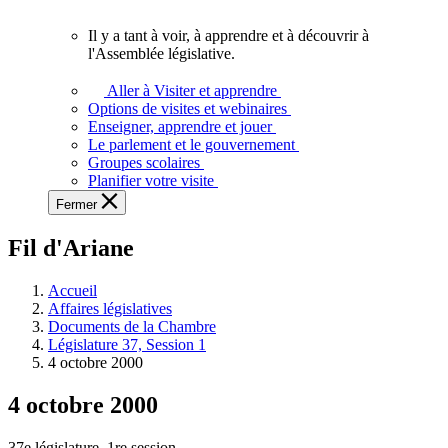
vous.
Il y a tant à voir, à apprendre et à découvrir à
Il
l'Assemblée législative.
y
a
Aller à Visiter et apprendre
tant
Options de visites et webinaires
à
Enseigner, apprendre et jouer
voir,
Le parlement et le gouvernement
à
Groupes scolaires
apprendre
Planifier votre visite
et
Fermer
à
découvrir
Fil d'Ariane
à
l'Assemblée
législative.
Accueil
Affaires législatives
Documents de la Chambre
Législature 37, Session 1
4 octobre 2000
4 octobre 2000
37e législature, 1re session