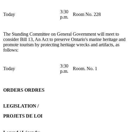
3:30
Today
Room No. 228
p.m.
The Standing Committee on General Government will meet to
consider Bill 13, An Act to preserve Ontario's marine heritage and
promote tourism by protecting heritage wrecks and artifacts, as
follows:
3:30
Today
Room. No. 1
p.m.
ORDERS
ORDRES
LEGISLATION /
PROJETS DE LOI