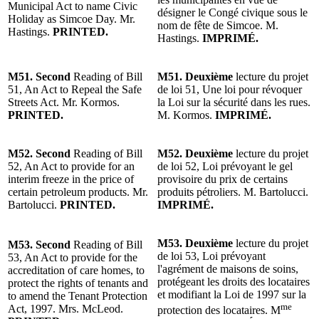
Municipal Act to name Civic
désigner le Congé civique sous le
Holiday as Simcoe Day. Mr.
nom de fête de Simcoe. M.
Hastings.
PRINTED.
Hastings.
IMPRIMÉ.
M51. Second
Reading of Bill
M51. Deuxième
lecture du projet
51, An Act to Repeal the Safe
de loi 51, Une loi pour révoquer
Streets Act. Mr. Kormos.
la Loi sur la sécurité dans les rues.
PRINTED.
M. Kormos.
IMPRIMÉ.
M52. Second
Reading of Bill
M52. Deuxième
lecture du projet
52, An Act to provide for an
de loi 52, Loi prévoyant le gel
interim freeze in the price of
provisoire du prix de certains
certain petroleum products. Mr.
produits pétroliers. M. Bartolucci.
Bartolucci.
PRINTED.
IMPRIMÉ.
M53. Deuxième
lecture du projet
M53. Second
Reading of Bill
de loi 53, Loi prévoyant
53, An Act to provide for the
l'agrément de maisons de soins,
accreditation of care homes, to
protégeant les droits des locataires
protect the rights of tenants and
et modifiant la Loi de 1997 sur la
to amend the Tenant Protection
me
Act, 1997. Mrs. McLeod.
protection des locataires. M