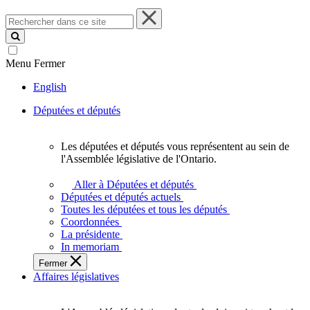
Rechercher
dans
ce
site
Menu
Fermer
English
Députées et députés
Les députées et députés vous représentent au sein de
Les
l'Assemblée législative de l'Ontario.
députées
et
Aller à Députées et députés
députés
Députées et députés actuels
vous
Toutes les députées et tous les députés
représentent
Coordonnées
au
La présidente
sein
In memoriam
de
Fermer
l'Assemblée
Affaires législatives
législative
de
l'Ontario.