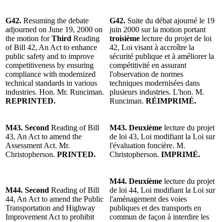
G42.
Resuming the debate
G42.
Suite du débat ajourné le 19
adjourned on June 19, 2000 on
juin 2000 sur la motion portant
the motion for
Third
Reading
troisième
lecture du projet de loi
of Bill 42, An Act to enhance
42, Loi visant à accroître la
public safety and to improve
sécurité publique et à améliorer la
competitiveness by ensuring
compétitivité en assurant
compliance with modernized
l'observation de normes
technical standards in various
techniques modernisées dans
industries. Hon. Mr. Runciman.
plusieurs industries. L'hon. M.
REPRINTED.
Runciman.
RÉIMPRIMÉ.
M43. Second
Reading of Bill
M43. Deuxième
lecture du projet
43, An Act to amend the
de loi 43, Loi modifiant la Loi sur
Assessment Act. Mr.
l'évaluation foncière. M.
Christopherson.
PRINTED.
Christopherson.
IMPRIMÉ.
M44. Deuxième
lecture du projet
M44. Second
Reading of Bill
de loi 44, Loi modifiant la Loi sur
44, An Act to amend the Public
l'aménagement des voies
Transportation and Highway
publiques et des transports en
Improvement Act to prohibit
commun de façon à interdire les