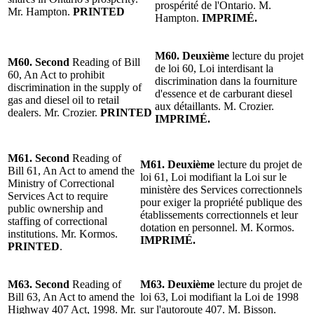
prospérité de l'Ontario. M.
Mr. Hampton.
PRINTED
Hampton.
IMPRIMÉ.
M60. Deuxième
lecture du projet
M60. Second
Reading of Bill
de loi 60, Loi interdisant la
60, An Act to prohibit
discrimination dans la fourniture
discrimination in the supply of
d'essence et de carburant diesel
gas and diesel oil to retail
aux détaillants. M. Crozier.
dealers. Mr. Crozier.
PRINTED
IMPRIMÉ.
M61. Second
Reading of
M61. Deuxième
lecture du projet de
Bill 61, An Act to amend the
loi 61, Loi modifiant la Loi sur le
Ministry of Correctional
ministère des Services correctionnels
Services Act to require
pour exiger la propriété publique des
public ownership and
établissements correctionnels et leur
staffing of correctional
dotation en personnel. M. Kormos.
institutions. Mr. Kormos.
IMPRIMÉ.
PRINTED
.
M63. Second
Reading of
M63. Deuxième
lecture du projet de
Bill 63, An Act to amend the
loi 63, Loi modifiant la Loi de 1998
Highway 407 Act, 1998. Mr.
sur l'autoroute 407. M. Bisson.