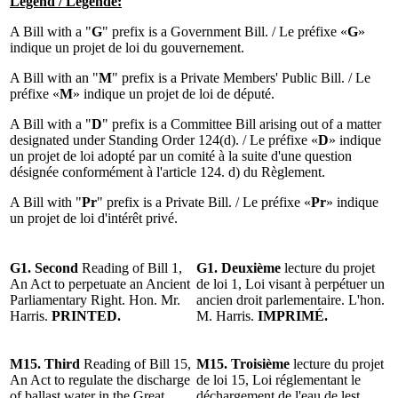
Legend / Légende:
A Bill with a "
G
" prefix is a Government Bill. / Le préfixe «
G
»
indique un projet de loi du gouvernement.
A Bill with an "
M
" prefix is a Private Members' Public Bill. / Le
préfixe «
M
» indique un projet de loi de député.
A Bill with a "
D
" prefix is a Committee Bill arising out of a matter
designated under Standing Order 124(d). / Le préfixe «
D
» indique
un projet de loi adopté par un comité à la suite d'une question
désignée conformément à l'article 124. d) du Règlement.
A Bill with "
Pr
" prefix is a Private Bill. / Le préfixe «
Pr
» indique
un projet de loi d'intérêt privé.
G1. Second
Reading of Bill 1,
G1. Deuxième
lecture du projet
An Act to perpetuate an Ancient
de loi 1, Loi visant à perpétuer un
Parliamentary Right. Hon. Mr.
ancien droit parlementaire. L'hon.
Harris.
PRINTED.
M. Harris.
IMPRIMÉ.
M15. Third
Reading of Bill 15,
M15. Troisième
lecture du projet
An Act to regulate the discharge
de loi 15, Loi réglementant le
of ballast water in the Great
déchargement de l'eau de lest