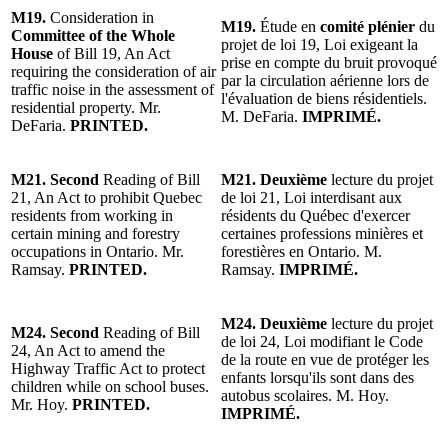
M19.
Consideration in
M19.
Étude en
comité plénier
du
Committee of the Whole
projet de loi 19, Loi exigeant la
House
of Bill 19, An Act
prise en compte du bruit provoqué
requiring the consideration of air
par la circulation aérienne lors de
traffic noise in the assessment of
l'évaluation de biens résidentiels.
residential property. Mr.
M. DeFaria.
IMPRIMÉ.
DeFaria.
PRINTED.
M21. Second
Reading of Bill
M21. Deuxième
lecture du projet
21, An Act to prohibit Quebec
de loi 21, Loi interdisant aux
residents from working in
résidents du Québec d'exercer
certain mining and forestry
certaines professions minières et
occupations in Ontario. Mr.
forestières en Ontario. M.
Ramsay.
PRINTED.
Ramsay.
IMPRIMÉ.
M24. Deuxième
lecture du projet
M24. Second
Reading of Bill
de loi 24, Loi modifiant le Code
24, An Act to amend the
de la route en vue de protéger les
Highway Traffic Act to protect
enfants lorsqu'ils sont dans des
children while on school buses.
autobus scolaires. M. Hoy.
Mr. Hoy.
PRINTED.
IMPRIMÉ.