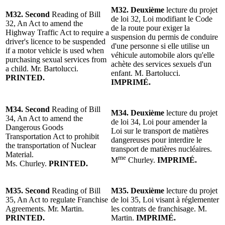
M32. Deuxième
lecture du projet
M32. Second
Reading of Bill
de loi 32, Loi modifiant le Code
32, An Act to amend the
de la route pour exiger la
Highway Traffic Act to require a
suspension du permis de conduire
driver's licence to be suspended
d'une personne si elle utilise un
if a motor vehicle is used when
véhicule automobile alors qu'elle
purchasing sexual services from
achète des services sexuels d'un
a child. Mr. Bartolucci.
enfant. M. Bartolucci.
PRINTED.
IMPRIMÉ.
M34. Second
Reading of Bill
M34. Deuxième
lecture du projet
34, An Act to amend the
de loi 34, Loi pour amender la
Dangerous Goods
Loi sur le transport de matières
Transportation Act to prohibit
dangereuses pour interdire le
the transportation of Nuclear
transport de matières nucléaires.
Material.
me
M
Churley.
IMPRIMÉ.
Ms. Churley.
PRINTED.
M35. Second
Reading of Bill
M35. Deuxième
lecture du projet
35, An Act to regulate Franchise
de loi 35, Loi visant à réglementer
Agreements. Mr. Martin.
les contrats de franchisage. M.
PRINTED.
Martin.
IMPRIMÉ.