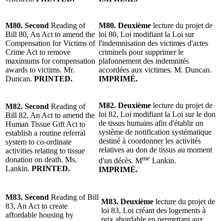
M80.
Second
Reading of
M80. Deuxième
lecture du projet de
Bill 80, An Act to amend the
loi 80, Loi modifiant la Loi sur
Compensation for Victims of
l'indemnisation des victimes d'actes
Crime Act to remove
criminels pour supprimer le
maximums for compensation
plafonnement des indemnités
awards to victims. Mr.
accordées aux victimes. M. Duncan.
Duncan.
PRINTED.
IMPRIMÉ.
M82. Deuxième
lecture du projet de
M82. Second
Reading of
loi 82, Loi modifiant la Loi sur le don
Bill 82, An Act to amend the
de tissus humains afin d'établir un
Human Tissue Gift Act to
système de notification systématique
establish a routine referral
destiné à coordonner les activités
system to co-ordinate
relatives au don de tissus au moment
activities relating to tissue
me
donation on death. Ms.
d'un décès. M
Lankin.
Lankin.
PRINTED.
IMPRIMÉ.
M83. Second
Reading of Bill
M83. Deuxième
lecture du projet de
83, An Act to create
loi 83, Loi créant des logements à
affordable housing by
prix abordable en permettant aux