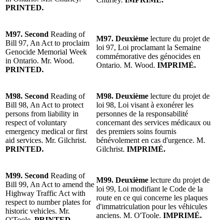
PRINTED.
M97. Second
Reading of
M97.
Deuxième
lecture du projet de
Bill 97, An Act to proclaim
loi 97, Loi proclamant la Semaine
Genocide Memorial Week
commémorative des génocides en
in Ontario. Mr. Wood.
Ontario. M. Wood.
IMPRIMÉ.
PRINTED.
M98.
Second
Reading of
M98. Deuxième
lecture du projet de
Bill 98, An Act to protect
loi 98, Loi visant à exonérer les
persons from liability in
personnes de la responsabilité
respect of voluntary
concernant des services médicaux ou
emergency medical or first
des premiers soins fournis
aid services. Mr. Gilchrist.
bénévolement en cas d'urgence. M.
PRINTED.
Gilchrist.
IMPRIMÉ.
M99. Second
Reading of
M99. Deuxième
lecture du projet de
Bill 99, An Act to amend the
loi 99, Loi modifiant le Code de la
Highway Traffic Act with
route en ce qui concerne les plaques
respect to number plates for
d'immatriculation pour les véhicules
historic vehicles. Mr.
anciens. M. O'Toole.
IMPRIMÉ.
O'Toole.
PRINTED.