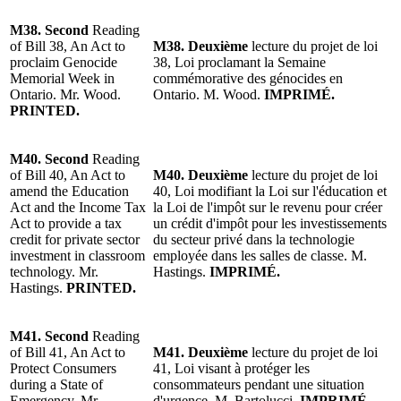
M38. Second
Reading
of Bill 38, An Act to
M38. Deuxième
lecture du projet de loi
proclaim Genocide
38, Loi proclamant la Semaine
Memorial Week in
commémorative des génocides en
Ontario. Mr. Wood.
Ontario. M. Wood.
IMPRIMÉ.
PRINTED.
M40. Second
Reading
of Bill 40, An Act to
M40. Deuxième
lecture du projet de loi
amend the Education
40, Loi modifiant la Loi sur l'éducation et
Act and the Income Tax
la Loi de l'impôt sur le revenu pour créer
Act to provide a tax
un crédit d'impôt pour les investissements
credit for private sector
du secteur privé dans la technologie
investment in classroom
employée dans les salles de classe. M.
technology. Mr.
Hastings.
IMPRIMÉ.
Hastings.
PRINTED.
M41. Second
Reading
of Bill 41, An Act to
M41. Deuxième
lecture du projet de loi
Protect Consumers
41, Loi visant à protéger les
during a State of
consommateurs pendant une situation
Emergency. Mr.
d'urgence. M. Bartolucci.
IMPRIMÉ.