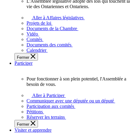
L'Assemblée législative adopte des lois qui touchent la
L'Assemblée
vie des Ontariennes et Ontariens.
législative
adopte
Aller à Affaires législatives
des
Projets de loi
lois
Documents de la Chambre
qui
Vidéo
touchent
Comités
la
Documents des comités
vie
Calendrier
des
Fermer
Ontariennes
Participer
et
Ontariens.
Pour fonctionner à son plein potentiel, l'Assemblée a
Pour
besoin de vous.
fonctionner
à
Aller à Participer
son
Communiquer avec une députée ou un député
plein
Participation aux comités
potentiel,
Pétitions
l'Assemblée
Réserver les terrains
a
Fermer
besoin
Visiter et apprendre
de