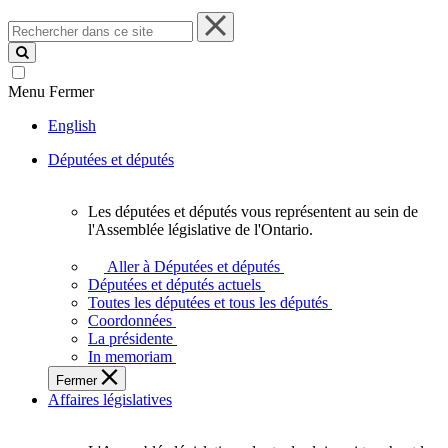
Rechercher
dans
ce
site
Menu
Fermer
English
Députées et députés
Les députées et députés vous représentent au sein de
Les
l'Assemblée législative de l'Ontario.
députées
et
Aller à Députées et députés
députés
Députées et députés actuels
vous
Toutes les députées et tous les députés
représentent
Coordonnées
au
La présidente
sein
In memoriam
de
Fermer
l'Assemblée
Affaires législatives
législative
de
l'Ontario.