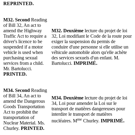
REPRINTED.
M32. Second
Reading
of Bill 32, An act to
amend the Highway
M32. Deuxième
lecture du projet de loi
Traffic Act to require a
32, Loi modifiant le Code de la route pour
driver's licence to be
exiger la suspension du permis de
suspended if a motor
conduire d'une personne si elle utilise un
vehicle is used when
véhicule automobile alors qu'elle achète
purchasing sexual
des services sexuels d'un enfant. M.
services from a child.
Bartolucci.
IMPRIMÉ.
Mr. Bartolucci.
PRINTED.
M34. Second
Reading
of Bill 34, An act to
M34. Deuxième
lecture du projet de loi
amend the Dangerous
34, Loi pour amender la Loi sur le
Goods Transportation
transport de matières dangereuses pour
Act to prohibit the
interdire le transport de matières
transportation of
me
nucléaires. M
Churley.
IMPRIMÉ.
Nuclear Material. Ms.
Churley.
PRINTED.