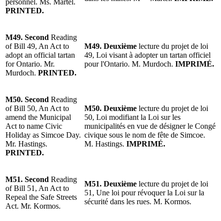
personnel. Ms. Martel.
PRINTED.
M49. Second
Reading
of Bill 49, An Act to
M49.
Deuxième
lecture du projet de loi
adopt an official tartan
49, Loi visant à adopter un tartan officiel
for Ontario. Mr.
pour l'Ontario. M. Murdoch.
IMPRIMÉ.
Murdoch.
PRINTED.
M50. Second
Reading
of Bill 50, An Act to
M50. Deuxième
lecture du projet de loi
amend the Municipal
50, Loi modifiant la Loi sur les
Act to name Civic
municipalités en vue de désigner le Congé
Holiday as Simcoe Day.
civique sous le nom de fête de Simcoe.
Mr. Hastings.
M. Hastings.
IMPRIMÉ.
PRINTED.
M51. Second
Reading
M51. Deuxième
lecture du projet de loi
of Bill 51, An Act to
51, Une loi pour révoquer la Loi sur la
Repeal the Safe Streets
sécurité dans les rues. M. Kormos.
Act. Mr. Kormos.