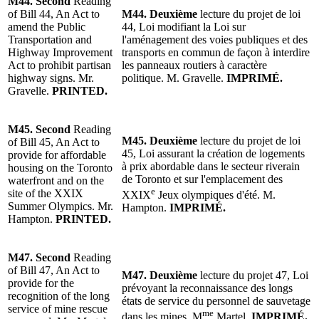
M44. Second
Reading
of Bill 44, An Act to
M44. Deuxième
lecture du projet de loi
amend the Public
44, Loi modifiant la Loi sur
Transportation and
l'aménagement des voies publiques et des
Highway Improvement
transports en commun de façon à interdire
Act to prohibit partisan
les panneaux routiers à caractère
highway signs. Mr.
politique. M. Gravelle.
IMPRIMÉ.
Gravelle.
PRINTED.
M45. Second
Reading
M45. Deuxième
lecture du projet de loi
of Bill 45, An Act to
45, Loi assurant la création de logements
provide for affordable
à prix abordable dans le secteur riverain
housing on the Toronto
de Toronto et sur l'emplacement des
waterfront and on the
e
site of the XXIX
XXIX
Jeux olympiques d'été. M.
Summer Olympics. Mr.
Hampton.
IMPRIMÉ.
Hampton.
PRINTED.
M47. Second
Reading
of Bill 47, An Act to
M47. Deuxième
lecture du projet 47, Loi
provide for the
prévoyant la reconnaissance des longs
recognition of the long
états de service du personnel de sauvetage
service of mine rescue
me
dans les mines. M
Martel.
IMPRIMÉ.