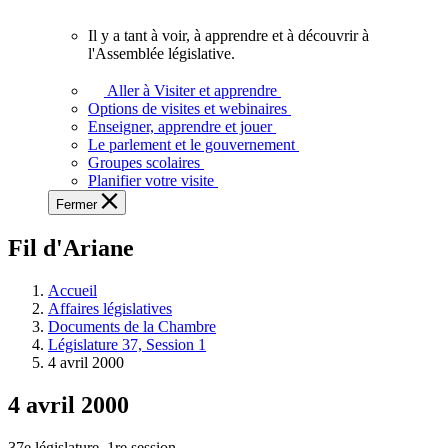
vous.
Il y a tant à voir, à apprendre et à découvrir à
Il
l'Assemblée législative.
y
a
Aller à Visiter et apprendre
tant
Options de visites et webinaires
à
Enseigner, apprendre et jouer
voir,
Le parlement et le gouvernement
à
Groupes scolaires
apprendre
Planifier votre visite
et
Fermer
à
découvrir
Fil d'Ariane
à
l'Assemblée
législative.
Accueil
Affaires législatives
Documents de la Chambre
Législature 37, Session 1
4 avril 2000
4 avril 2000
37e législature, 1re session