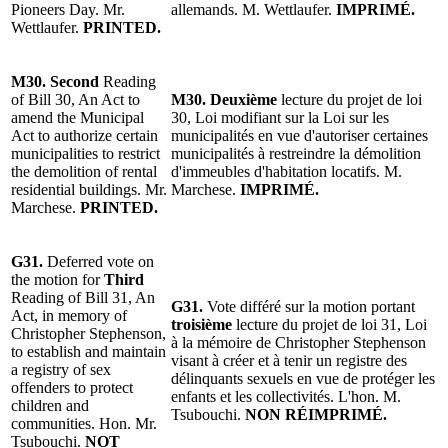
Pioneers Day. Mr.
allemands. M. Wettlaufer.
IMPRIMÉ.
Wettlaufer.
PRINTED.
M30. Second
Reading
of Bill 30, An Act to
M30. Deuxième
lecture du projet de loi
amend the Municipal
30, Loi modifiant sur la Loi sur les
Act to authorize certain
municipalités en vue d'autoriser certaines
municipalities to restrict
municipalités à restreindre la démolition
the demolition of rental
d'immeubles d'habitation locatifs. M.
residential buildings. Mr.
Marchese.
IMPRIMÉ.
Marchese.
PRINTED.
G31.
Deferred vote on
the motion for
Third
Reading of Bill 31, An
G31.
Vote différé sur la motion portant
Act, in memory of
troisième
lecture du projet de loi 31, Loi
Christopher Stephenson,
à la mémoire de Christopher Stephenson
to establish and maintain
visant à créer et à tenir un registre des
a registry of sex
délinquants sexuels en vue de protéger les
offenders to protect
enfants et les collectivités. L'hon. M.
children and
Tsubouchi.
NON RÉIMPRIMÉ.
communities. Hon. Mr.
Tsubouchi.
NOT