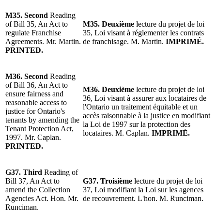
M35. Second
Reading
of Bill 35, An Act to
M35.
Deuxième
lecture du projet de loi
regulate Franchise
35, Loi visant à réglementer les contrats
Agreements. Mr. Martin.
de franchisage. M. Martin.
IMPRIMÉ.
PRINTED.
M36. Second
Reading
of Bill 36, An Act to
M36.
Deuxième
lecture du projet de loi
ensure fairness and
36, Loi visant à assurer aux locataires de
reasonable access to
l'Ontario un traitement équitable et un
justice for Ontario's
accès raisonnable à la justice en modifiant
tenants by amending the
la Loi de 1997 sur la protection des
Tenant Protection Act,
locataires. M. Caplan.
IMPRIMÉ.
1997. Mr. Caplan.
PRINTED.
G37. Third
Reading of
Bill 37, An Act to
G37. Troisième
lecture du projet de loi
amend the Collection
37, Loi modifiant la Loi sur les agences
Agencies Act. Hon. Mr.
de recouvrement. L'hon. M. Runciman.
Runciman.