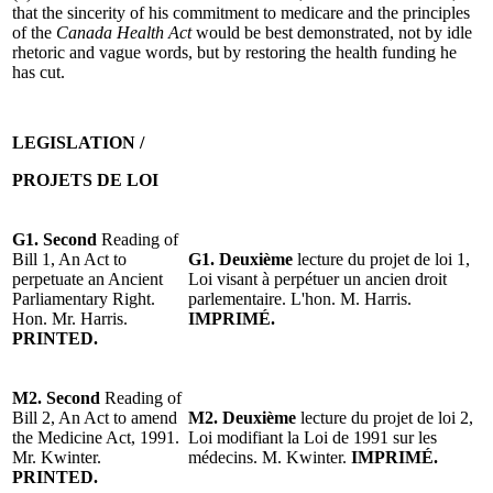
that the sincerity of his commitment to medicare and the principles
of the
Canada Health Act
would be best demonstrated, not by idle
rhetoric and vague words, but by restoring the health funding he
has cut.
LEGISLATION /
PROJETS DE LOI
G1. Second
Reading of
Bill 1, An Act to
G1. Deuxième
lecture du projet de loi 1,
perpetuate an Ancient
Loi visant à perpétuer un ancien droit
Parliamentary Right.
parlementaire. L'hon. M. Harris.
Hon. Mr. Harris.
IMPRIMÉ.
PRINTED.
M2. Second
Reading of
Bill 2, An Act to amend
M2. Deuxième
lecture du projet de loi 2,
the Medicine Act, 1991.
Loi modifiant la Loi de 1991 sur les
Mr. Kwinter.
médecins. M. Kwinter.
IMPRIMÉ.
PRINTED.