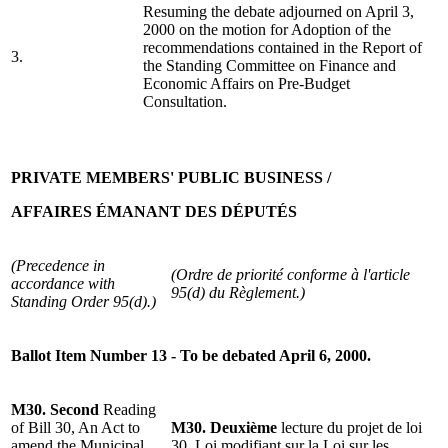
Resuming the debate adjourned on April 3,
2000 on the motion for Adoption of the
recommendations contained in the Report of
3.
the Standing Committee on Finance and
Economic Affairs on Pre-Budget
Consultation.
PRIVATE MEMBERS' PUBLIC BUSINESS /
AFFAIRES ÉMANANT DES DÉPUTÉS
(Precedence in
(Ordre de priorité conforme à l'article
accordance with
95(d) du Règlement.)
Standing Order 95(d).)
Ballot Item Number 13 - To be debated April 6, 2000.
M30. Second
Reading
of Bill 30, An Act to
M30. Deuxième
lecture du projet de loi
amend the Municipal
30, Loi modifiant sur la Loi sur les