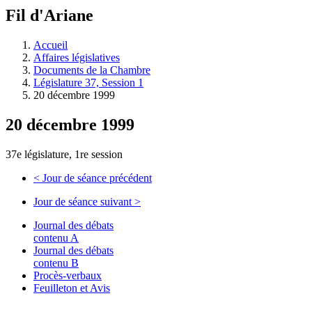
à
Fil d'Ariane
découvrir
à
l'Assemblée
Accueil
législative.
Affaires législatives
Documents de la Chambre
Législature 37, Session 1
20 décembre 1999
20 décembre 1999
37e législature, 1re session
<
Jour de séance précédent
Jour de séance suivant
>
Journal des débats
contenu A
Journal des débats
contenu B
Procès-verbaux
Feuilleton et Avis