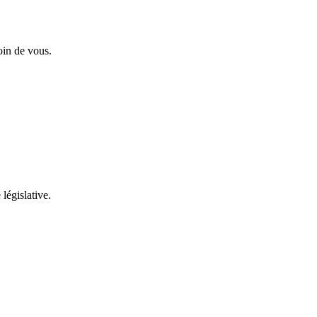
oin de vous.
 législative.