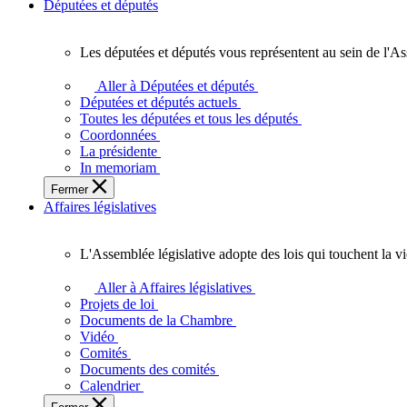
Députées et députés
Les députées et députés vous représentent au sein de l'As
Les
députées
Aller à Députées et députés
et
Députées et députés actuels
députés
Toutes les députées et tous les députés
vous
Coordonnées
représentent
La présidente
au
In memoriam
sein
Fermer
de
Affaires législatives
l'Assemblée
législative
de
L'Assemblée législative adopte des lois qui touchent la v
l'Ontario.
L'Assemblée
législative
Aller à Affaires législatives
adopte
Projets de loi
des
Documents de la Chambre
lois
Vidéo
qui
Comités
touchent
Documents des comités
la
Calendrier
vie