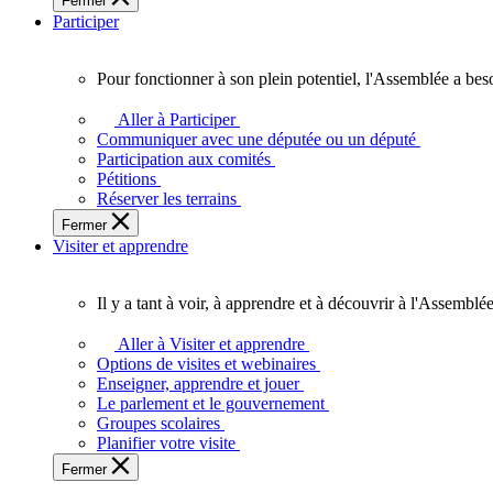
Fermer
des
Participer
Ontariennes
et
Ontariens.
Pour fonctionner à son plein potentiel, l'Assemblée a bes
Pour
fonctionner
Aller à Participer
à
Communiquer avec une députée ou un député
son
Participation aux comités
plein
Pétitions
potentiel,
Réserver les terrains
l'Assemblée
Fermer
a
Visiter et apprendre
besoin
de
vous.
Il y a tant à voir, à apprendre et à découvrir à l'Assemblée
Il
y
Aller à Visiter et apprendre
a
Options de visites et webinaires
tant
Enseigner, apprendre et jouer
à
Le parlement et le gouvernement
voir,
Groupes scolaires
à
Planifier votre visite
apprendre
Fermer
et