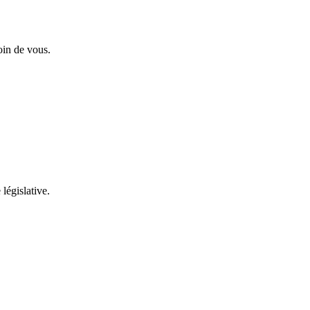
oin de vous.
 législative.