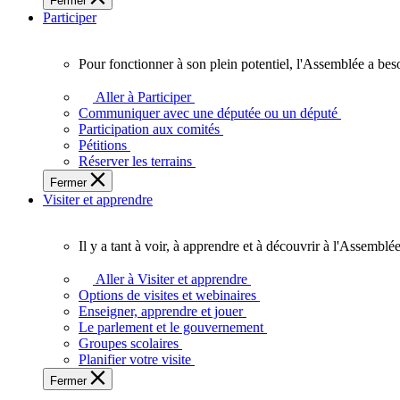
Fermer
des
Participer
Ontariennes
et
Ontariens.
Pour fonctionner à son plein potentiel, l'Assemblée a bes
Pour
fonctionner
Aller à Participer
à
Communiquer avec une députée ou un député
son
Participation aux comités
plein
Pétitions
potentiel,
Réserver les terrains
l'Assemblée
Fermer
a
Visiter et apprendre
besoin
de
vous.
Il y a tant à voir, à apprendre et à découvrir à l'Assemblée
Il
y
Aller à Visiter et apprendre
a
Options de visites et webinaires
tant
Enseigner, apprendre et jouer
à
Le parlement et le gouvernement
voir,
Groupes scolaires
à
Planifier votre visite
apprendre
Fermer
et