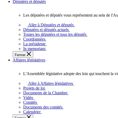
Députées et députés
Les députées et députés vous représentent au sein de l'As
Les
députées
Aller à Députées et députés
et
Députées et députés actuels
députés
Toutes les députées et tous les députés
vous
Coordonnées
représentent
La présidente
au
In memoriam
sein
Fermer
de
Affaires législatives
l'Assemblée
législative
de
L'Assemblée législative adopte des lois qui touchent la v
l'Ontario.
L'Assemblée
législative
Aller à Affaires législatives
adopte
Projets de loi
des
Documents de la Chambre
lois
Vidéo
qui
Comités
touchent
Documents des comités
la
Calendrier
vie