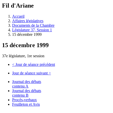
à
Fil d'Ariane
découvrir
à
l'Assemblée
Accueil
législative.
Affaires législatives
Documents de la Chambre
Législature 37, Session 1
15 décembre 1999
15 décembre 1999
37e législature, 1re session
<
Jour de séance précédent
Jour de séance suivant
>
Journal des débats
contenu A
Journal des débats
contenu B
Procès-verbaux
Feuilleton et Avis