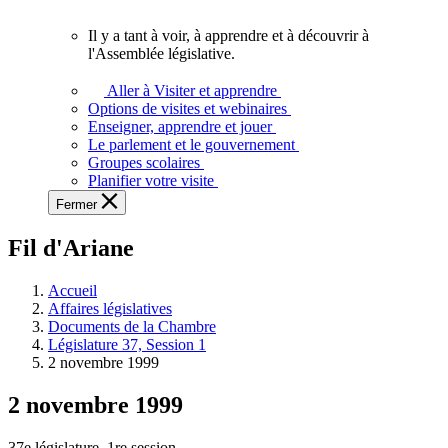
vous.
Il y a tant à voir, à apprendre et à découvrir à
Il
l'Assemblée législative.
y
a
Aller à Visiter et apprendre
tant
Options de visites et webinaires
à
Enseigner, apprendre et jouer
voir,
Le parlement et le gouvernement
à
Groupes scolaires
apprendre
Planifier votre visite
et
Fermer
à
découvrir
Fil d'Ariane
à
l'Assemblée
législative.
Accueil
Affaires législatives
Documents de la Chambre
Législature 37, Session 1
2 novembre 1999
2 novembre 1999
37e législature, 1re session