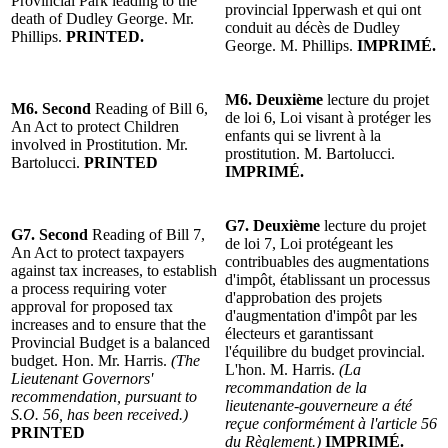
Provincial Park leading to the
provincial Ipperwash et qui ont
death of Dudley George. Mr.
conduit au décès de Dudley
Phillips.
PRINTED.
George. M. Phillips.
IMPRIMÉ.
M6. Deuxième
lecture du projet
M6. Second
Reading of Bill 6,
de loi 6, Loi visant à protéger les
An Act to protect Children
enfants qui se livrent à la
involved in Prostitution. Mr.
prostitution. M. Bartolucci.
Bartolucci.
PRINTED
IMPRIMÉ.
G7. Deuxième
lecture du projet
G7. Second
Reading of Bill 7,
de loi 7, Loi protégeant les
An Act to protect taxpayers
contribuables des augmentations
against tax increases, to establish
d'impôt, établissant un processus
a process requiring voter
d'approbation des projets
approval for proposed tax
d'augmentation d'impôt par les
increases and to ensure that the
électeurs et garantissant
Provincial Budget is a balanced
l'équilibre du budget provincial.
budget. Hon. Mr. Harris.
(The
L'hon. M. Harris.
(La
Lieutenant Governors'
recommandation de la
recommendation, pursuant to
lieutenante-gouverneure a été
S.O. 56, has been received.)
reçue conformément à l'article 56
PRINTED
du Règlement.)
IMPRIMÉ.