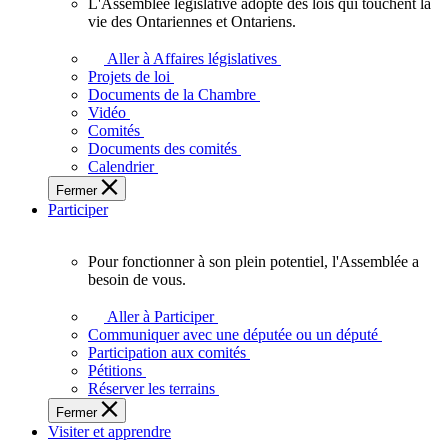
L'Assemblée législative adopte des lois qui touchent la
L'Assemblée
vie des Ontariennes et Ontariens.
législative
adopte
Aller à Affaires législatives
des
Projets de loi
lois
Documents de la Chambre
qui
Vidéo
touchent
Comités
la
Documents des comités
vie
Calendrier
des
Fermer
Ontariennes
Participer
et
Ontariens.
Pour fonctionner à son plein potentiel, l'Assemblée a
Pour
besoin de vous.
fonctionner
à
Aller à Participer
son
Communiquer avec une députée ou un député
plein
Participation aux comités
potentiel,
Pétitions
l'Assemblée
Réserver les terrains
a
Fermer
besoin
Visiter et apprendre
de