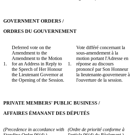
GOVERNMENT ORDERS /
ORDRES DU GOUVERNEMENT
Deferred vote on the
Vote différé concernant la
Amendment to the
sous-amendement à la
Amendment to the Motion
motion portant l'Adresse en
1.
for an Address in Reply to
1.
réponse au discours
the Speech of Her Honour
prononcé par Son Honneur
the Lieutenant Governor at
la lieutenante-gouverneure à
the Opening of the Session.
l'ouverture de la session.
PRIVATE MEMBERS' PUBLIC BUSINESS /
AFFAIRES ÉMANANT DES DÉPUTÉS
(Precedence in accordance with
(Ordre de priorité conforme à
Standing Order 96(d).)
l'article 96(d) du Règlement.)