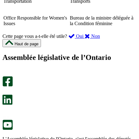
Transportation
Transports
Office Responsible for Women's
Bureau de la ministre déléguée à
Issues
la Condition féminine
,
,
Cette page vous a-t-elle été utile?
Oui
Non
cette
cette
Haut de page
page
page
m’a
ne
Assemblée législative de l’Ontario
été
m’a
utile.
pas
Un
été
sondage
utile.
facultatif
Un
s’ouvre
sondage
dans
facultatif
un
s’ouvre
nouvel
dans
onglet.
un
nouvel
onglet.
L'Assemblée législative de l'Ontario, c'est l'assemblée des députés