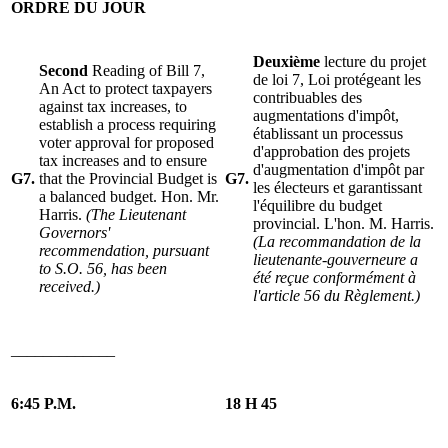
ORDRE DU JOUR
Deuxième
lecture du projet
Second
Reading of Bill 7,
de loi 7, Loi protégeant les
An Act to protect taxpayers
contribuables des
against tax increases, to
augmentations d'impôt,
establish a process requiring
établissant un processus
voter approval for proposed
d'approbation des projets
tax increases and to ensure
d'augmentation d'impôt par
G7.
that the Provincial Budget is
G7.
les électeurs et garantissant
a balanced budget. Hon. Mr.
l'équilibre du budget
Harris.
(The Lieutenant
provincial. L'hon. M. Harris.
Governors'
(La recommandation de la
recommendation, pursuant
lieutenante-gouverneure a
to S.O. 56, has been
été reçue conformément à
received.)
l'article 56 du Règlement.)
_____________
6:45 P.M.
18 H 45