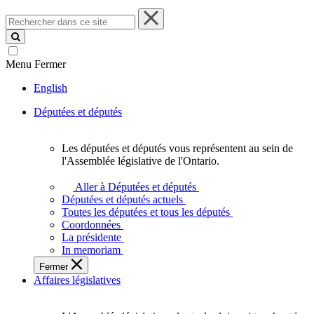
Rechercher
dans
ce
site
Menu
Fermer
English
Députées et députés
Les députées et députés vous représentent au sein de
Les
l'Assemblée législative de l'Ontario.
députées
et
Aller à Députées et députés
députés
Députées et députés actuels
vous
Toutes les députées et tous les députés
représentent
Coordonnées
au
La présidente
sein
In memoriam
de
Fermer
l'Assemblée
Affaires législatives
législative
de
l'Ontario.