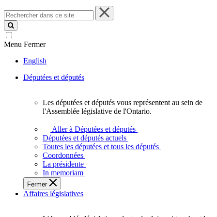
Rechercher
dans
ce
site
Menu
Fermer
English
Députées et députés
Les députées et députés vous représentent au sein de
Les
l'Assemblée législative de l'Ontario.
députées
et
Aller à Députées et députés
députés
Députées et députés actuels
vous
Toutes les députées et tous les députés
représentent
Coordonnées
au
La présidente
sein
In memoriam
de
Fermer
l'Assemblée
Affaires législatives
législative
de
l'Ontario.