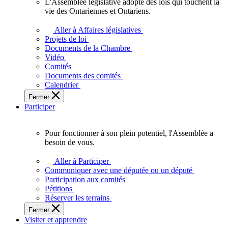
L'Assemblée législative adopte des lois qui touchent la
L'Assemblée
vie des Ontariennes et Ontariens.
législative
adopte
Aller à Affaires législatives
des
Projets de loi
lois
Documents de la Chambre
qui
Vidéo
touchent
Comités
la
Documents des comités
vie
Calendrier
des
Fermer
Ontariennes
Participer
et
Ontariens.
Pour fonctionner à son plein potentiel, l'Assemblée a
Pour
besoin de vous.
fonctionner
à
Aller à Participer
son
Communiquer avec une députée ou un député
plein
Participation aux comités
potentiel,
Pétitions
l'Assemblée
Réserver les terrains
a
Fermer
besoin
Visiter et apprendre
de