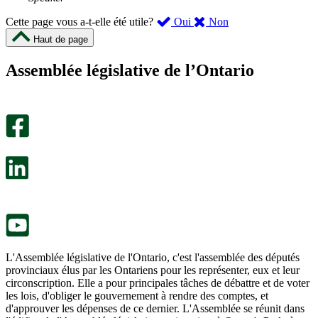
,
,
Cette page vous a-t-elle été utile?
Oui
Non
cette
cette
Haut de page
page
page
m’a
ne
Assemblée législative de l’Ontario
été
m’a
utile.
pas
Un
été
sondage
utile.
facultatif
Un
s’ouvre
sondage
dans
facultatif
un
s’ouvre
nouvel
dans
onglet.
un
nouvel
onglet.
L'Assemblée législative de l'Ontario, c'est l'assemblée des députés
provinciaux élus par les Ontariens pour les représenter, eux et leur
circonscription. Elle a pour principales tâches de débattre et de voter
les lois, d'obliger le gouvernement à rendre des comptes, et
d'approuver les dépenses de ce dernier. L'Assemblée se réunit dans