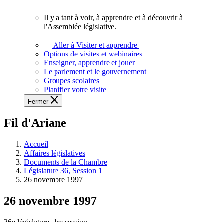
vous.
Il y a tant à voir, à apprendre et à découvrir à
Il
l'Assemblée législative.
y
a
Aller à Visiter et apprendre
tant
Options de visites et webinaires
à
Enseigner, apprendre et jouer
voir,
Le parlement et le gouvernement
à
Groupes scolaires
apprendre
Planifier votre visite
et
Fermer
à
découvrir
Fil d'Ariane
à
l'Assemblée
législative.
Accueil
Affaires législatives
Documents de la Chambre
Législature 36, Session 1
26 novembre 1997
26 novembre 1997
36e législature, 1re session