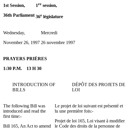
re
1st Session,
1
session,
36th Parliament
e
36
législature
Wednesday,
Mercredi
November 26, 1997
26 novembre 1997
PRAYERS
PRIÈRES
1:30 P.M.
13 H 30
INTRODUCTION OF
DÉPÔT DES PROJETS DE
BILLS
LOI
The following Bill was
Le projet de loi suivant est présenté et
introduced and read the
lu une première fois:-
first time:-
Projet de loi 165, Loi visant à modifier
Bill 165, An Act to amend
le Code des droits de la personne de